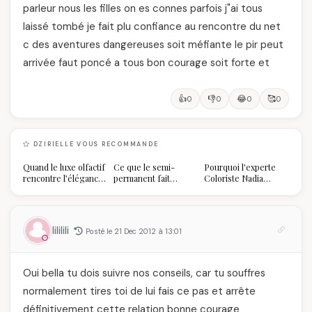
parleur nous les filles on es connes parfois j"ai tous
laissé tombé je fait plu confiance au rencontre du net
c des aventures dangereuses soit méfiante le pir peut
arrivée faut poncé a tous bon courage soit forte et
👍
👎
😂
🥰
0
0
0
0
DZIRIELLE VOUS RECOMMANDE
Quand le luxe olfactif
Ce que le semi-
Pourquoi l'experte
rencontre l’élégance
permanent fait
Coloriste Nadia
algérienne : une
réellement à vos
refuse de refaire
célébration de la Fête
ongles
votre balayage (et
des Mères hors du
pourquoi vous allez
temps
l'adorer pour ça)
lililili
Posté le 21 Dec 2012 à 13:01
Oui bella tu dois suivre nos conseils, car tu souffres
normalement tires toi de lui fais ce pas et arrête
définitivement cette relation bonne courage