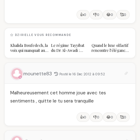
👍
👎
😂
🥰
0
0
0
0
DZIRIELLE VOUS RECOMMANDE
Khalida Boufedech, la
Le régime Tayyibat
Quand le luxe olfactif
voix qui manquait au
du Dr Al-Awadi :
rencontre l’élégance
sommet de l'État
pourquoi il a séduit
algérienne : une
algérien
des millions de
célébration de la Fête
femmes algériennes,
des Mères hors du
et ce que vous devez
temps
mounette83
Posté le 16 Dec 2012 à 09:52
vraiment savoir
Malheureusement cet homme joue avec tes
sentiments , quitte le tu sera tranquille
👍
👎
😂
🥰
0
0
0
0