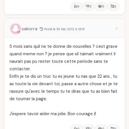
👍
👎
😂
🥰
0
0
0
0
sakorra
Posté le 30 Dec 2012 à 18:41
5 mois sans quil ne te donne de nouvelles ? cest grave
quand meme non ? je pense que sil taimait vraiment il
naurait pas pu rester toute cette periode sans te
contacter.
Enfin je te dis un truc tu es jeune tu nas que 22 ans , tu
as toute la vie devant toi, passe a autre chose et je te
rassure qu'avec le temps tu te diras que tu as bien fait
de tourner la page.
J'espere tavoir aider ma jolie. Bon courage 💃
👍
👎
😂
🥰
0
0
0
0