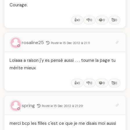
Courage.
👍
👎
😂
🥰
0
0
0
0
rosaline25
Posté le 15 Dec 2012 à 21:11
Lolaaa a raison j'y es pensé aussi . . . tourne la page tu
mérite mieux
👍
👎
😂
🥰
0
0
0
0
spring
Posté le 15 Dec 2012 à 21:29
merci bcp les filles c'est ce que je me disais moi aussi