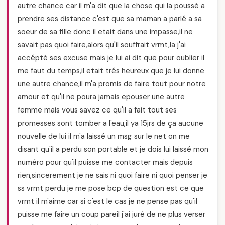
autre chance car il m'a dit que la chose qui la poussé a
prendre ses distance c'est que sa maman a parlé a sa
soeur de sa fille donc il etait dans une impasse,il ne
savait pas quoi faire,alors qu'il souffrait vrmt,la j'ai
accépté ses excuse mais je lui ai dit que pour oublier il
me faut du temps,il etait trés heureux que je lui donne
une autre chance,il m'a promis de faire tout pour notre
amour et qu'il ne poura jamais epouser une autre
femme mais vous savez ce qu'il a fait tout ses
promesses sont tomber a l'eau,il ya 15jrs de ça aucune
nouvelle de lui il m'a laissé un msg sur le net on me
disant qu'il a perdu son portable et je dois lui laissé mon
numéro pour qu'il puisse me contacter mais depuis
rien,sincerement je ne sais ni quoi faire ni quoi penser je
ss vrmt perdu je me pose bcp de question est ce que
vrmt il m'aime car si c'est le cas je ne pense pas qu'il
puisse me faire un coup pareil j'ai juré de ne plus verser