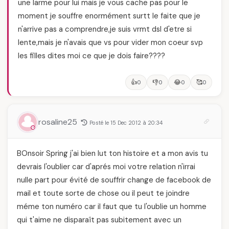
une larme pour lui mais je vous cache pas pour le
moment je souffre enormément surtt le faite que je
n'arrive pas a comprendre,je suis vrmt dsl d'etre si
lente,mais je n'avais que vs pour vider mon coeur svp
les filles dites moi ce que je dois faire????
👍
👎
😂
🥰
0
0
0
0
rosaline25
Posté le 15 Dec 2012 à 20:34
BOnsoir Spring j'ai bien lut ton histoire et a mon avis tu
devrais l'oublier car d'aprés moi votre relation n'irrai
nulle part pour évité de souffrir change de facebook de
mail et toute sorte de chose ou il peut te joindre
méme ton numéro car il faut que tu l'oublie un homme
qui t'aime ne disparaît pas subitement avec un