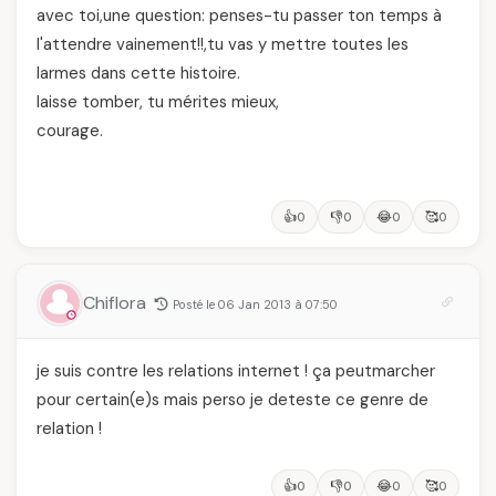
avec toi,une question: penses-tu passer ton temps à
l'attendre vainement!!,tu vas y mettre toutes les
larmes dans cette histoire.
laisse tomber, tu mérites mieux,
courage.
👍
👎
😂
🥰
0
0
0
0
Chiflora
Posté le 06 Jan 2013 à 07:50
je suis contre les relations internet ! ça peutmarcher
pour certain(e)s mais perso je deteste ce genre de
relation !
👍
👎
😂
🥰
0
0
0
0