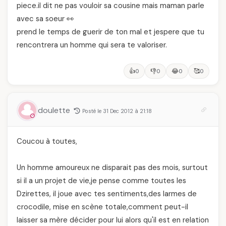
piece.il dit ne pas vouloir sa cousine mais maman parle
avec sa soeur 👀
prend le temps de guerir de ton mal et jespere que tu
rencontrera un homme qui sera te valoriser.
👍
👎
😂
🥰
0
0
0
0
doulette
Posté le 31 Dec 2012 à 21:18
Coucou à toutes,
Un homme amoureux ne disparait pas des mois, surtout
si il a un projet de vie,je pense comme toutes les
Dzirettes, il joue avec tes sentiments,des larmes de
crocodile, mise en scène totale,comment peut-il
laisser sa mère décider pour lui alors qu'il est en relation