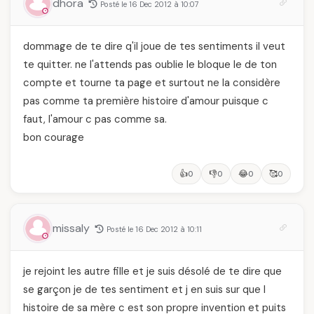
dhora
Posté le 16 Dec 2012 à 10:07
dommage de te dire q'il joue de tes sentiments il veut
te quitter. ne l'attends pas oublie le bloque le de ton
compte et tourne ta page et surtout ne la considère
pas comme ta première histoire d'amour puisque c
faut, l'amour c pas comme sa.
bon courage
👍
👎
😂
🥰
0
0
0
0
missaly
Posté le 16 Dec 2012 à 10:11
je rejoint les autre fille et je suis désolé de te dire que
se garçon je de tes sentiment et j en suis sur que l
histoire de sa mère c est son propre invention et puits