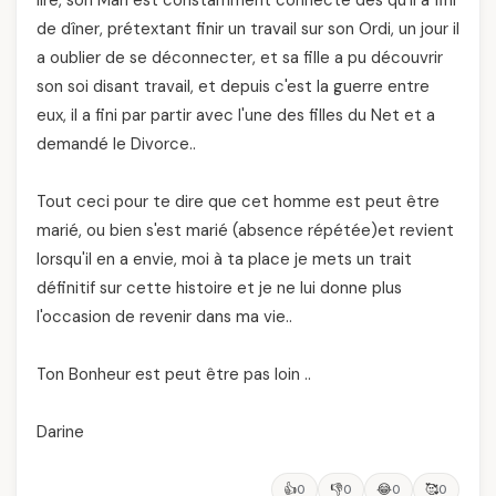
lire, son Mari est constamment connecté dès qu'il a fini
de dîner, prétextant finir un travail sur son Ordi, un jour il
a oublier de se déconnecter, et sa fille a pu découvrir
son soi disant travail, et depuis c'est la guerre entre
eux, il a fini par partir avec l'une des filles du Net et a
demandé le Divorce..
Tout ceci pour te dire que cet homme est peut être
marié, ou bien s'est marié (absence répétée)et revient
lorsqu'il en a envie, moi à ta place je mets un trait
définitif sur cette histoire et je ne lui donne plus
l'occasion de revenir dans ma vie..
Ton Bonheur est peut être pas loin ..
Darine
👍
👎
😂
🥰
0
0
0
0