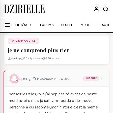
Nous utilisons des cookies pour améliorer votre
expérience et mesurer l'audience.
En savoir plus
Accepter tout
Personnaliser
FIL D'ACTU
FORUMS
PEOPLE
MODE
BEAUTÉ
Forums
/
FORUM COUPLE
/
FORUM COUPLE
je ne comprend plus rien
spring
28 réponses
2.9k vues
spring
15 décembre 2012 à 20:21
AUTEURE
bonsoir les filles,voila j'ai bcp hesité avant de posté
mon histoire mais je suis vrmt perdu et je trouve
personne a qui raconter,mon histoire c'est la méme