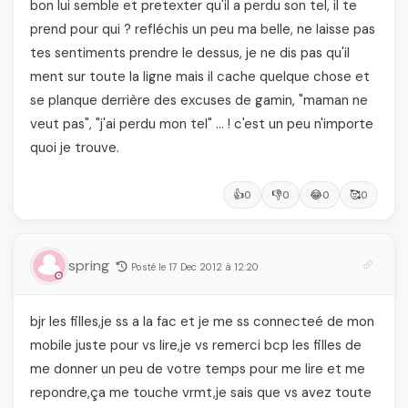
bon lui semble et pretexter qu'il a perdu son tel, il te
prend pour qui ? refléchis un peu ma belle, ne laisse pas
tes sentiments prendre le dessus, je ne dis pas qu'il
ment sur toute la ligne mais il cache quelque chose et
se planque derrière des excuses de gamin, "maman ne
veut pas", "j'ai perdu mon tel" … ! c'est un peu n'importe
quoi je trouve.
👍
👎
😂
🥰
0
0
0
0
spring
Posté le 17 Dec 2012 à 12:20
bjr les filles,je ss a la fac et je me ss connecteé de mon
mobile juste pour vs lire,je vs remerci bcp les filles de
me donner un peu de votre temps pour me lire et me
repondre,ça me touche vrmt,je sais que vs avez toute