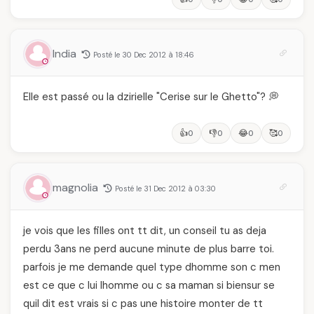
India
Posté le 30 Dec 2012 à 18:46
Elle est passé ou la dzirielle "Cerise sur le Ghetto"? 💭
👍
👎
😂
🥰
0
0
0
0
magnolia
Posté le 31 Dec 2012 à 03:30
je vois que les filles ont tt dit, un conseil tu as deja
perdu 3ans ne perd aucune minute de plus barre toi.
parfois je me demande quel type dhomme son c men
est ce que c lui lhomme ou c sa maman si biensur se
quil dit est vrais si c pas une histoire monter de tt