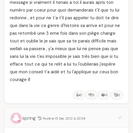
message si vraiment il tenais a toi il aurais apris ton
numéro par coeur pour quoi demanderais t'il que tu lui
redonne , et pour ne t'a t'il pas appeler tu doit te dire
que dans la vie ce genre d'histoire sa arrive et pour ne
pas retombé une 3 eme fois dans son piège change
tout et oublie le je sais que sa te parais difficile mais
wellah sa passera , y'a mieux que lui ne pense pas que
sans lui la vie t'es impossible je sais très bien que si tu
efface tout ce qui te relit a lui tu l'oublierais j'espère
que mon conseil t'a aidé et tu l'applique sur ceux bon
courage 💃
👍
👎
😂
🥰
0
0
0
0
spring
Posté le 15 Dec 2012 à 20:54