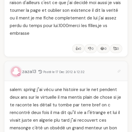
raison d'ailleurs c'est ce que j'ai decidé moi aussi je vais
tourner la page et oublier son existence il dit la verité
ou il ment je me fiche completement de lui j'ai assez
perdu du temps pour lui.1000merci les filles,je vs
embrasse
👍
👎
😂
🥰
0
0
0
0
zaza13
Posté le 17 Dec 2012 à 12:32
salem: spring j"ai vécu une histoire sur le net pendent
deux ans sur le virtuelle il ma mentis plain de chose si je
te raconte les détail tu tombe par terre bref on c
rencontré deux fois il ma dit qu"il vie a l"étrange et lui il
vivait juste en algerie plu tard j"ai recouvert ces
mensonge c'été un obsédé un grand menteur un bon