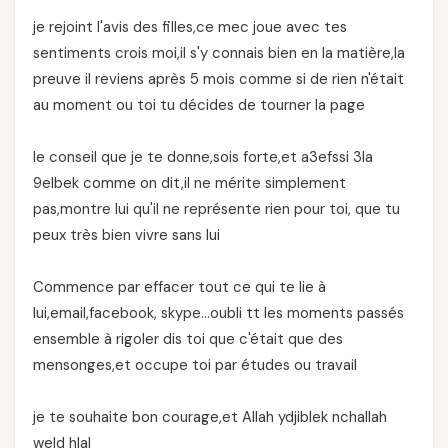
je rejoint l'avis des filles,ce mec joue avec tes
sentiments crois moi,il s'y connais bien en la matière,la
preuve il reviens après 5 mois comme si de rien n'était
au moment ou toi tu décides de tourner la page
le conseil que je te donne,sois forte,et a3efssi 3la
9elbek comme on dit,il ne mérite simplement
pas,montre lui qu'il ne représente rien pour toi, que tu
peux très bien vivre sans lui
Commence par effacer tout ce qui te lie à
lui,email,facebook, skype…oubli tt les moments passés
ensemble à rigoler dis toi que c'était que des
mensonges,et occupe toi par études ou travail
je te souhaite bon courage,et Allah ydjiblek nchallah
weld hlal