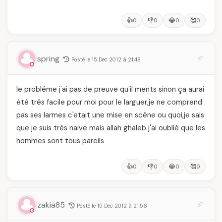
👍
👎
😂
🥰
0
0
0
0
spring
Posté le 15 Dec 2012 à 21:48
le probléme j'ai pas de preuve qu'il ments sinon ça aurai
été trés facile pour moi pour le larguer,je ne comprend
pas ses larmes c'etait une mise en scéne ou quoi,je sais
que je suis trés naive mais allah ghaleb j'ai oublié que les
hommes sont tous pareils
👍
👎
😂
🥰
0
0
0
0
zakia85
Posté le 15 Dec 2012 à 21:56