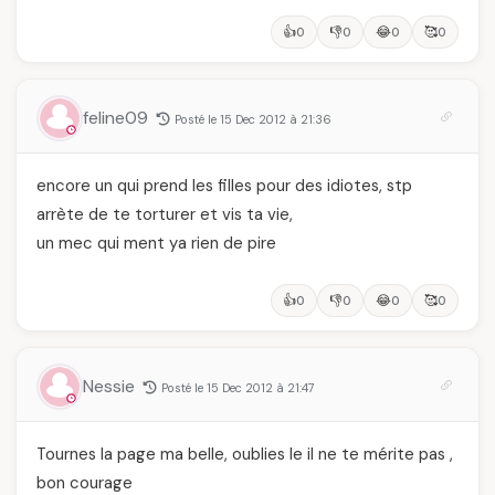
👍
👎
😂
🥰
0
0
0
0
feline09
Posté le 15 Dec 2012 à 21:36
encore un qui prend les filles pour des idiotes, stp
arrète de te torturer et vis ta vie,
un mec qui ment ya rien de pire
👍
👎
😂
🥰
0
0
0
0
Nessie
Posté le 15 Dec 2012 à 21:47
Tournes la page ma belle, oublies le il ne te mérite pas ,
bon courage