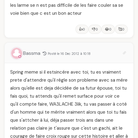
les larme se n est pas difficile de les faire couler sa se
voie bien que c est un bon acteur
👍
👎
😂
🥰
0
0
0
0
Bassma
Posté le 16 Dec 2012 à 10:18
Spring meme si il estsincére avec toi, tu es vraiment
prete d'attendre qu'il régle son probleme avec sa mére
alors qu'elle est deja décidée de sa futur épouse, toi tu
fais quoi, tu attends qu'il remet surface pour voir ce
qu'il compte faire, WA3LACHE 3lik, tu vas passer à coté
d'un homme qui te mérite vraiment alors que toi tu fais
que s'attcher à lui, déja passer trois ans dans une
relation pas claire je t'assure que c'est un gachi, ait le
courage de faire croix rouge sur cette histoire et aller à