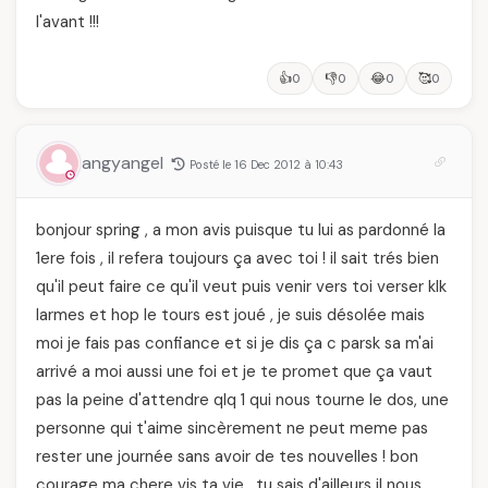
l'avant !!!
👍
👎
😂
🥰
0
0
0
0
angyangel
Posté le 16 Dec 2012 à 10:43
bonjour spring , a mon avis puisque tu lui as pardonné la
1ere fois , il refera toujours ça avec toi ! il sait trés bien
qu'il peut faire ce qu'il veut puis venir vers toi verser klk
larmes et hop le tours est joué , je suis désolée mais
moi je fais pas confiance et si je dis ça c parsk sa m'ai
arrivé a moi aussi une foi et je te promet que ça vaut
pas la peine d'attendre qlq 1 qui nous tourne le dos, une
personne qui t'aime sincèrement ne peut meme pas
rester une journée sans avoir de tes nouvelles ! bon
courage ma chere vis ta vie , tu sais d'ailleurs il nous