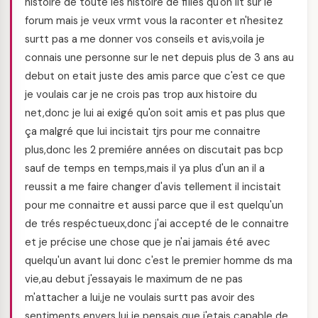
histoire de toute les histoire de filles qu'on lit sur le
forum mais je veux vrmt vous la raconter et n'hesitez
surtt pas a me donner vos conseils et avis,voila je
connais une personne sur le net depuis plus de 3 ans au
debut on etait juste des amis parce que c'est ce que
je voulais car je ne crois pas trop aux histoire du
net,donc je lui ai exigé qu'on soit amis et pas plus que
ça malgré que lui incistait tjrs pour me connaitre
plus,donc les 2 premiére années on discutait pas bcp
sauf de temps en temps,mais il ya plus d'un an il a
reussit a me faire changer d'avis tellement il incistait
pour me connaitre et aussi parce que il est quelqu'un
de trés respéctueux,donc j'ai accepté de le connaitre
et je précise une chose que je n'ai jamais été avec
quelqu'un avant lui donc c'est le premier homme ds ma
vie,au debut j'essayais le maximum de ne pas
m'attacher a lui,je ne voulais surtt pas avoir des
sentiments envers lui je pensais que j'etais capable de