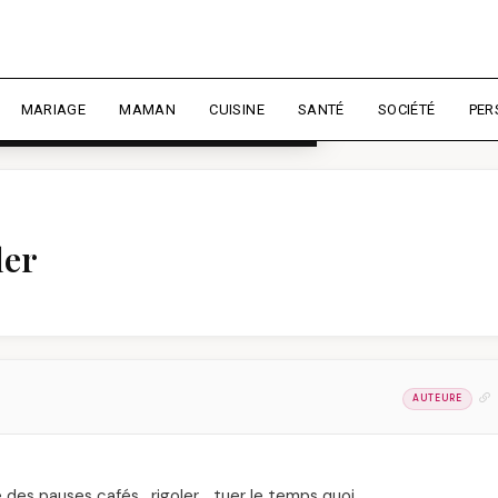
rience et mesurer l'audience.
En
liser
MARIAGE
MAMAN
CUISINE
SANTÉ
SOCIÉTÉ
PER
ler
AUTEURE
 des pauses cafés , rigoler …tuer le temps quoi….