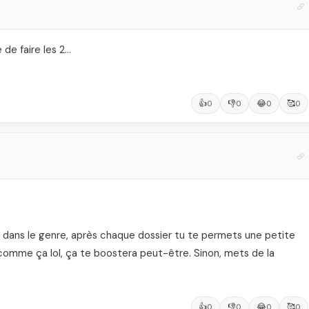
e de faire les 2…
👍
👎
😂
🥰
0
0
0
0
uc dans le genre, après chaque dossier tu te permets une petite
omme ça lol, ça te boostera peut-être. Sinon, mets de la
👍
👎
😂
🥰
0
0
0
0