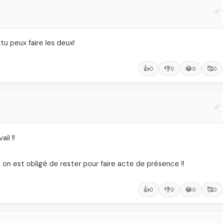
 tu peux faire les deux!
👍
👎
😂
🥰
0
0
0
0
il !!
s on est obligé de rester pour faire acte de présence !!
👍
👎
😂
🥰
0
0
0
0