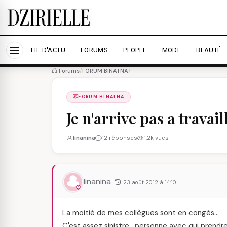
Nous utilisons des cookies pour améliorer votre expé
savoir plus
Accepter tout
Personna
FIL D'ACTU
FORUMS
PEOPLE
MODE
BEAUTÉ
Forums
/
FORUM BINATNA
/
FORUM BINATNA
Je n'arrive pas a travail
linanina
12 réponses
1.2k vues
linanina
23 août 2012 à 14:10
La moitié de mes collègues sont en congés…
C'est assez sinistre , personne avec qui prendre