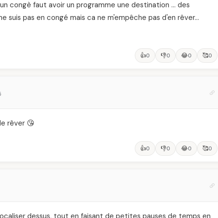
e un congè faut avoir un programme une destination … des
ne suis pas en congé mais ca ne m'empêche pas d'en rêver…
👍
👎
😂
🥰
0
0
0
0
5
e rêver 😘
👍
👎
😂
🥰
0
0
0
0
focaliser dessus, tout en faisant de petites pauses de temps en