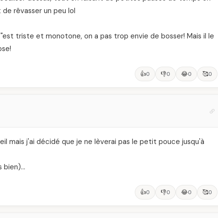
de rêvasser un peu lol
"est triste et monotone, on a pas trop envie de bosser! Mais il le
ose!
👍
👎
😂
🥰
0
0
0
0
l mais j'ai décidé que je ne lèverai pas le petit pouce jusqu'à
s bien)…
👍
👎
😂
🥰
0
0
0
0