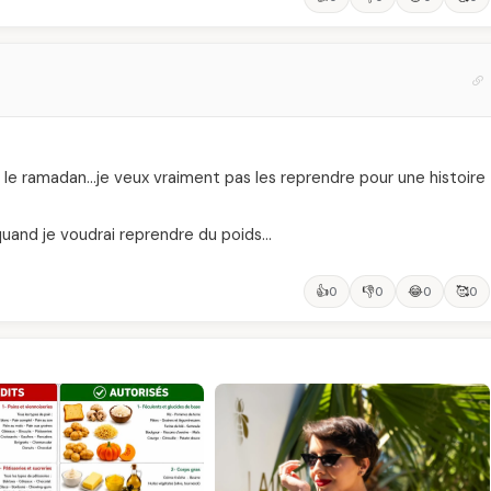
nt le ramadan…je veux vraiment pas les reprendre pour une histoire
 quand je voudrai reprendre du poids…
👍
👎
😂
🥰
0
0
0
0