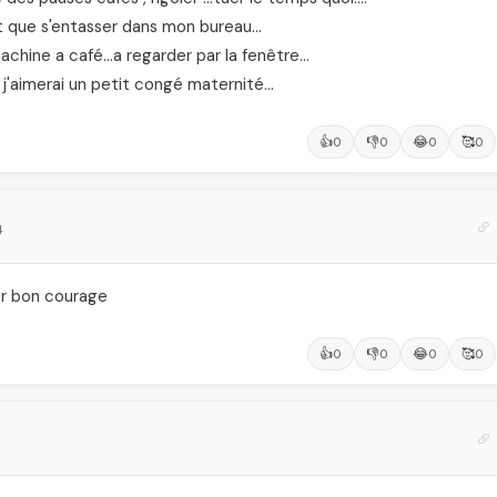
nt que s'entasser dans mon bureau…
machine a café…a regarder par la fenêtre…
j'aimerai un petit congé maternité…
👍
👎
😂
🥰
0
0
0
0
4
er bon courage
👍
👎
😂
🥰
0
0
0
0