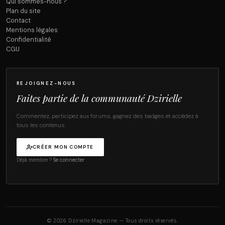
Qui sommes-nous ?
Plan du site
Contact
Mentions légales
Confidentialité
CGU
REJOIGNEZ-NOUS
Faites partie de la communauté Dzirielle
Commentez, participez aux forums, gagnez des badges et accédez à
tous les contenus.
CRÉER MON COMPTE
Déjà membre ?
Se connecter
© 2026 Dzirielle Magazine — Tous droits réservés.