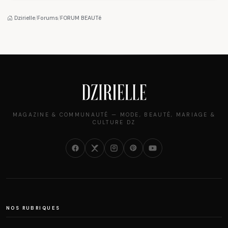
algérien
pantalon des
des millions de
Algéroises devient la
femmes algériennes,
pièce mode de l'été
et ce que vous devez
Dzirielle
/
Forums
/
FORUM BEAUTé
vraiment savoir
MAGAZINE & COMMUNAUTÉ — MODE, BEAUTÉ, MARIAGE &
CULTURE DZ
NOS RUBRIQUES