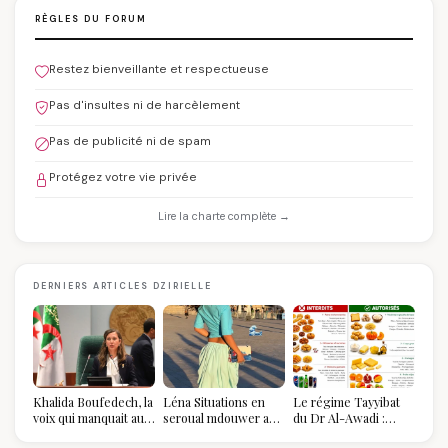
RÈGLES DU FORUM
Restez bienveillante et respectueuse
Pas d'insultes ni de harcèlement
Pas de publicité ni de spam
Protégez votre vie privée
Lire la charte complète →
DERNIERS ARTICLES DZIRIELLE
Khalida Boufedech, la
Léna Situations en
Le régime Tayyibat
voix qui manquait au
seroual mdouwer au
du Dr Al-Awadi :
sommet de l'État
Louvre : quand le
pourquoi il a séduit