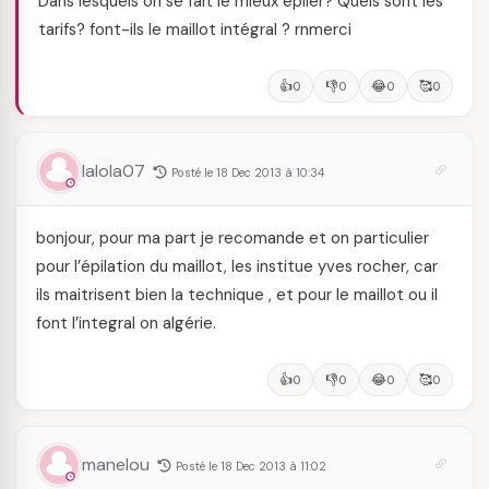
Dans lesquels on se fait le mieux épiler? Quels sont les
tarifs? font-ils le maillot intégral ? rnmerci
👍
👎
😂
🥰
0
0
0
0
lalola07
Posté le 18 Dec 2013 à 10:34
bonjour, pour ma part je recomande et on particulier
pour l’épilation du maillot, les institue yves rocher, car
ils maitrisent bien la technique , et pour le maillot ou il
font l’integral on algérie.
👍
👎
😂
🥰
0
0
0
0
manelou
Posté le 18 Dec 2013 à 11:02