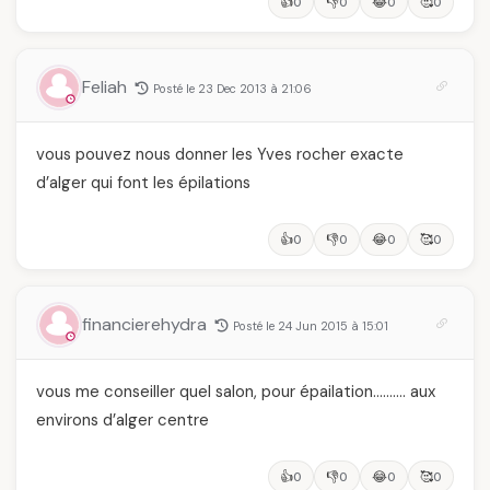
👍
👎
😂
🥰
0
0
0
0
Feliah
Posté le 23 Dec 2013 à 21:06
vous pouvez nous donner les Yves rocher exacte
d’alger qui font les épilations
👍
👎
😂
🥰
0
0
0
0
financierehydra
Posté le 24 Jun 2015 à 15:01
vous me conseiller quel salon, pour épailation………. aux
environs d’alger centre
👍
👎
😂
🥰
0
0
0
0