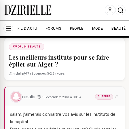
Nous utilisons des cookies pour améliorer votre
expérience et mesurer l'audience.
En savoir plus
Accepter tout
Personnaliser
FIL D'ACTU
FORUMS
PEOPLE
MODE
BEAUTÉ
Forums
/
FORUM BEAUTé
/
FORUM BEAUTÉ
Les meilleurs instituts pour se faire
épiler sur Alger ?
nidalia
7 réponses
2.3k vues
nidalia
18 décembre 2013 à 08:34
AUTEURE
salam, j’aimerais connaitre vos avis sur les instituts de
la capital.