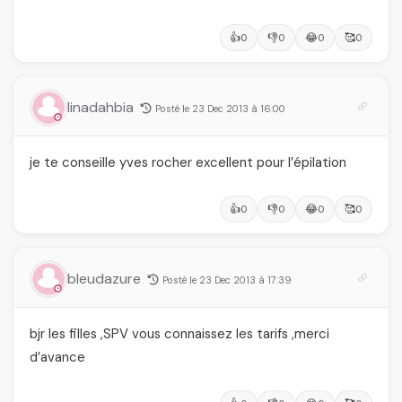
👍
👎
😂
🥰
0
0
0
0
linadahbia
Posté le 23 Dec 2013 à 16:00
je te conseille yves rocher excellent pour l’épilation
👍
👎
😂
🥰
0
0
0
0
bleudazure
Posté le 23 Dec 2013 à 17:39
bjr les filles ,SPV vous connaissez les tarifs ,merci
d’avance