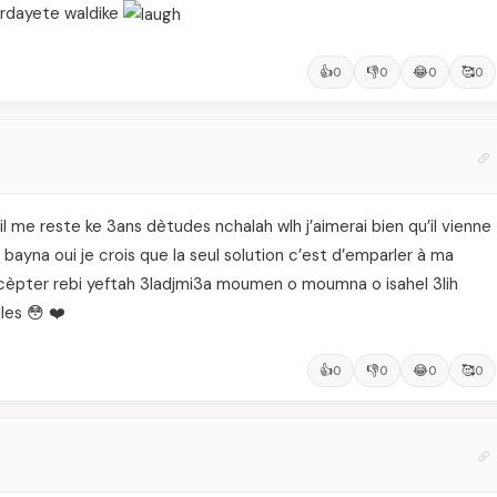
berdayete waldike
👍
👎
😂
🥰
0
0
0
0
jr il me reste ke 3ans dètudes nchalah wlh j’aimerai bien qu’il vienne
bayna oui je crois que la seul solution c’est d’emparler à ma
cèpter rebi yeftah 3ladjmi3a moumen o moumna o isahel 3lih
les 😳 ❤️
👍
👎
😂
🥰
0
0
0
0