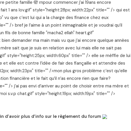
otre petite famille 🫣 rnpour commencer j’ai 19ans encore
it 1 ans lov.gif" style="height:28px; width:22px" title="" /> qui est
 vu que c’est lui qui a la charge des finance chez eux
e="" /> bref je l’aime à un point inimaginable et je voudrai qu’il
n fils de bonne famille "macha2 ellah" heart.gif"
 veut bien demander ma main mais vu que j’ai encore quelque annèes
mère sait que je suis en relation avec lui mais elle ne sait pas
gif" style="height:25px; width:60px" title="" /> elle se mèffie de lui
 et elle est contre l’idèe de fair des fiançaille et attendre des
32px; width:23px" title="" />mon plus gros problème c’est qu’elle
on financière et le fait qu’il n’as encore rien que faire?
le="" /> j’ai pas envi d’arriver au point de choisir entre ma mère et
 moi s.v.p chat.gif" style="height:19px; width:19px" title="" />
fin d’avoir plus d’info sur le règlement du forum