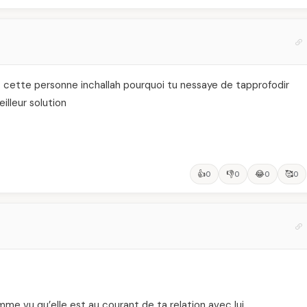
c cette personne inchallah pourquoi tu nessaye de tapprofodir
illeur solution
👍
👎
😂
🥰
0
0
0
0
me vu qu’elle est au courant de ta relation avec lui