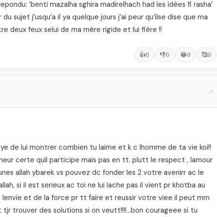
 a repondu: ’benti mazalha sghira madirelhach had les idèes fi rasha’
r du sujet j’usqu’a il ya quelque jours j’ai peur qu’ilse dise que ma
tre deux feux selui de ma mère rigide et lui fière !!
👍
👎
😂
🥰
0
0
0
0
e de lui montrer combien tu laime et k c lhomme de ta vie koi!!
heur certe quil participe mais pas en tt. plutt le respect , lamour
unes allah ybarek vs pouvez dc fonder les 2 votre avenirr ac le
llah, si il est serieux ac toi ne lui lache pas il vient pr khotba au
 lenvie et de la force pr tt faire et reussir votre viee il peut mm
t tjr trouver des solutions si on veutt!!!!…bon courageee si tu