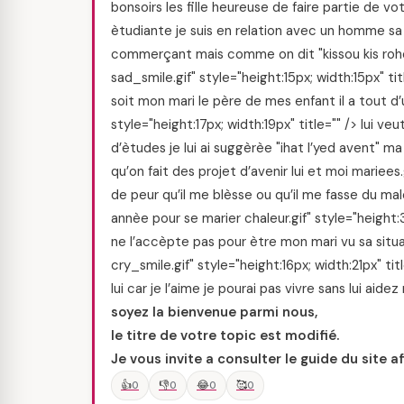
bonsoirs les fille heureuse de faire partie de v
ètudiante je suis en relation avec un homme sa fa
commerçant mais comme on dit "kissou kis roho"
sad_smile.gif" style="height:15px; width:15px" titl
soit mon mari le père de mes enfant il a tout d’u
style="height:17px; width:19px" title="" /> lui
d’ètudes je lui ai suggèrèe "ihat l’yed avent" ma 
qu’on fait des projet d’avenir lui et moi mariees.
de peur qu’il me blèsse ou qu’il me fasse du male
annèe pour se marier chaleur.gif" style="height:
ne l’accèpte pas pour ètre mon mari vu sa situati
cry_smile.gif" style="height:16px; width:21px" tit
lui car je l’aime je pourai pas vivre sans lui aidez
soyez la bienvenue parmi nous,
le titre de votre topic est modifié.
Je vous invite a consulter le guide du site a
👍
👎
😂
🥰
0
0
0
0