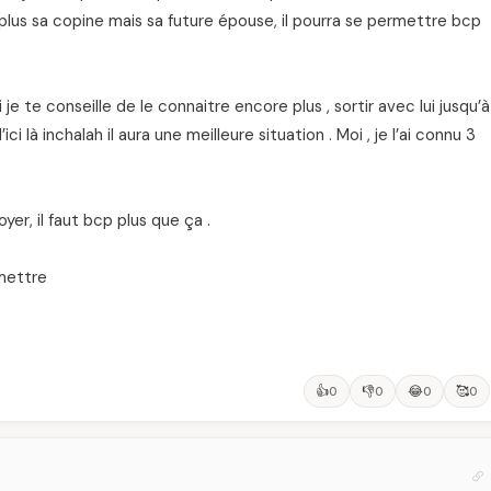
as plus sa copine mais sa future épouse, il pourra se permettre bcp
je te conseille de le connaitre encore plus , sortir avec lui jusqu’à
 là inchalah il aura une meilleure situation . Moi , je l’ai connu 3
yer, il faut bcp plus que ça .
rmettre
👍
👎
😂
🥰
0
0
0
0