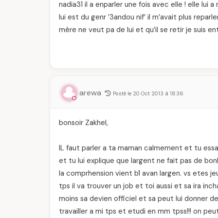
nadia31 il a enparler une fois avec elle ! elle lui
lui est du genr ’3andou nif’ il m’avait plus reparle
mère ne veut pa de lui et qu’il se retir je suis en
arewa
Posté le 20 Oct 2013 à 18:36
bonsoir Zakhel,
IL faut parler a ta maman calmement et tu essay
et tu lui explique que largent ne fait pas de bon
la comprhension vient b1 avan largen. vs etes je
tps il va trouver un job et toi aussi et sa ira incha
moins sa devien officiel et sa peut lui donner de
travailler a mi tps et etudi en mm tpss!!! on peu