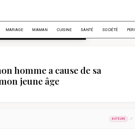
rience et mesurer l'audience.
En
liser
MARIAGE
MAMAN
CUISINE
SANTÉ
SOCIÉTÉ
PER
mon homme a cause de sa
t mon jeune âge
AUTEURE