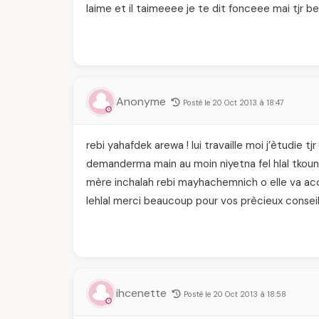
laime et il taimeeee je te dit fonceee mai tjr 
Anonyme
Posté le 20 Oct 2013 à 18:47
rebi yahafdek arewa ! lui travaille moi j’ètudie t
demanderma main au moin niyetna fel hlal tkoun 
mère inchalah rebi mayhachemnich o elle va ac
lehlal merci beaucoup pour vos prècieux conseil
ihcenette
Posté le 20 Oct 2013 à 18:58