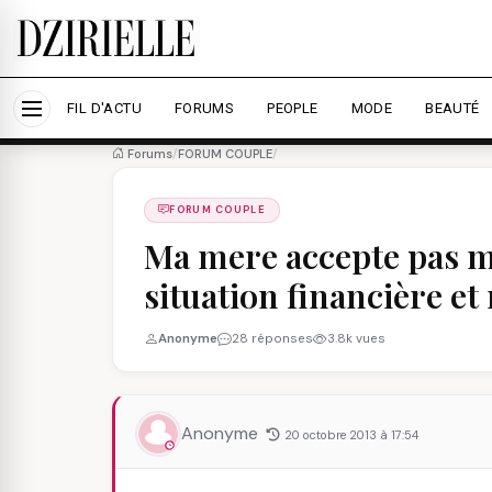
Nous utilisons des cookies pour améliorer votre expé
savoir plus
Accepter tout
Personna
FIL D'ACTU
FORUMS
PEOPLE
MODE
BEAUTÉ
Forums
/
FORUM COUPLE
/
FORUM COUPLE
Ma mere accepte pas 
situation financière e
Anonyme
28 réponses
3.8k vues
Anonyme
20 octobre 2013 à 17:54