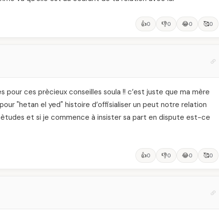
👍
👎
😂
🥰
0
0
0
0
pour ces prècieux conseilles soula !! c’est juste que ma mère
e pour "hetan el yed" histoire d’offisialiser un peut notre relation
s ètudes et si je commence à insister sa part en dispute est-ce
👍
👎
😂
🥰
0
0
0
0