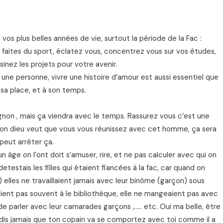
os plus belles années de vie, surtout la période de la Fac :
 faites du sport, éclatez vous, concentrez vous sur vos études,
inez les projets pour votre avenir.
une personne, vivre une histoire d’amour est aussi essentiel que
à sa place, et à son temps.
gnon , mais ça viendra avec le temps. Rassurez vous c’est une
 bon dieu veut que vous vous réunissez avec cet homme, ça sera
peut arrêter ça.
un âge on l’ont doit s’amuser, rire, et ne pas calculer avec qui on
e detestais les filles qui étaient fiancées à la fac, car quand on
 elles ne travaillaient jamais avec leur binôme (garçon) sous
laient pas souvent à le bibliothèque, elle ne mangeaient pas avec
 de parler avec leur camarades garçons ,….. etc. Oui ma belle, être
dis jamais que ton copain va se comportez avec toi comme il a