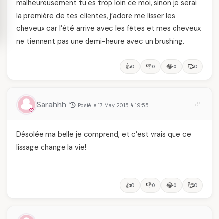
malheureusement tu es trop loin de moi, sinon je serai
la première de tes clientes, j’adore me lisser les
cheveux car l’été arrive avec les fêtes et mes cheveux
ne tiennent pas une demi-heure avec un brushing.
👍
👎
😂
🥰
0
0
0
0
Sarahhh
Posté le 17 May 2015 à 19:55
Désolée ma belle je comprend, et c’est vrais que ce
lissage change la vie!
👍
👎
😂
🥰
0
0
0
0