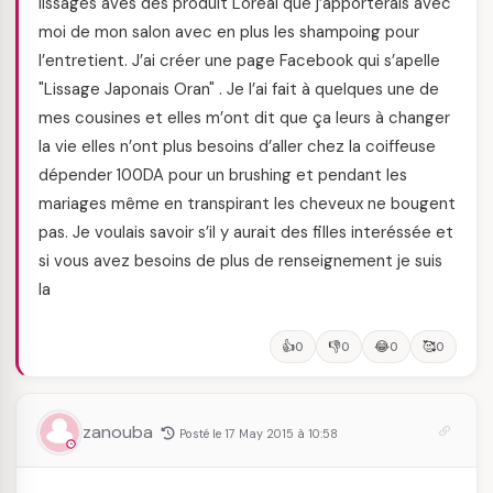
lissages aves des produit Loreal que j’apporterais avec
moi de mon salon avec en plus les shampoing pour
l’entretient. J’ai créer une page Facebook qui s’apelle
"Lissage Japonais Oran" . Je l’ai fait à quelques une de
mes cousines et elles m’ont dit que ça leurs à changer
la vie elles n’ont plus besoins d’aller chez la coiffeuse
dépender 100DA pour un brushing et pendant les
mariages même en transpirant les cheveux ne bougent
pas. Je voulais savoir s’il y aurait des filles interéssée et
si vous avez besoins de plus de renseignement je suis
la
👍
👎
😂
🥰
0
0
0
0
zanouba
Posté le 17 May 2015 à 10:58