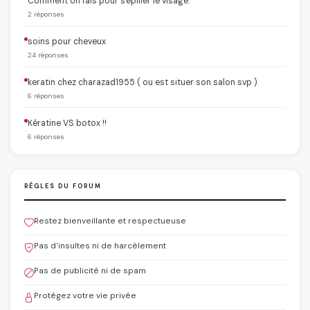
Comment on fais pour s'epiller le visage.
2 réponses
soins pour cheveux
24 réponses
keratin chez charazad1955 ( ou est situer son salon svp )
6 réponses
Kératine VS botox !!
6 réponses
RÈGLES DU FORUM
Restez bienveillante et respectueuse
Pas d'insultes ni de harcèlement
Pas de publicité ni de spam
Protégez votre vie privée