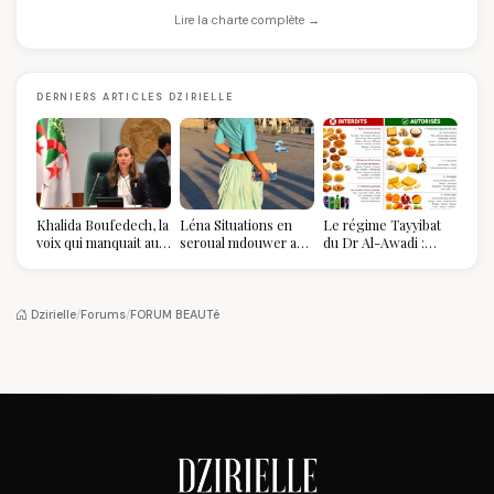
Lire la charte complète →
DERNIERS ARTICLES DZIRIELLE
Khalida Boufedech, la
Léna Situations en
Le régime Tayyibat
voix qui manquait au
seroual mdouwer au
du Dr Al-Awadi :
sommet de l'État
Louvre : quand le
pourquoi il a séduit
algérien
pantalon des
des millions de
Algéroises devient la
femmes algériennes,
pièce mode de l'été
et ce que vous devez
Dzirielle
/
Forums
/
FORUM BEAUTé
vraiment savoir