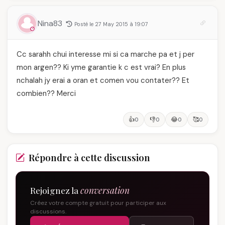
Nina83
Posté le 27 May 2015 à 19:07
Cc sarahh chui interesse mi si ca marche pa et j per
mon argen?? Ki yme garantie k c est vrai? En plus
nchalah jy erai a oran et comen vou contater?? Et
combien?? Merci
👍
👎
😂
🥰
0
0
0
0
Répondre à cette discussion
Rejoignez la
conversation
Créez votre compte gratuit pour participer aux
discussions.