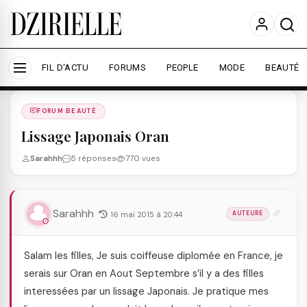
Nous utilisons des cookies pour améliorer votre
expérience et mesurer l'audience.
En savoir plus
Accepter tout
Personnaliser
FIL D'ACTU
FORUMS
PEOPLE
MODE
BEAUTÉ
Forums
/
FORUM BEAUTé
/
FORUM BEAUTÉ
Lissage Japonais Oran
Sarahhh
5 réponses
770 vues
Sarahhh
16 mai 2015 à 20:44
AUTEURE
Salam les filles, Je suis coiffeuse diplomée en France, je
serais sur Oran en Aout Septembre s’il y a des filles
interessées par un lissage Japonais. Je pratique mes