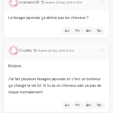
oranaise38
Posté le 25 May 2015 à 13:57
Le lissage japonais ça abime pas les cheveux ?
👍
👎
😂
🥰
0
0
0
0
Cruella
Posté le 26 May 2015 à 14:12
Bonjour,
J’ai fait plusieurs lissages japonais et c’est un bonheur
ça change la vie lol. Si tu as un cheveux sain ya pas de
risque normalement
👍
👎
😂
🥰
0
0
0
0