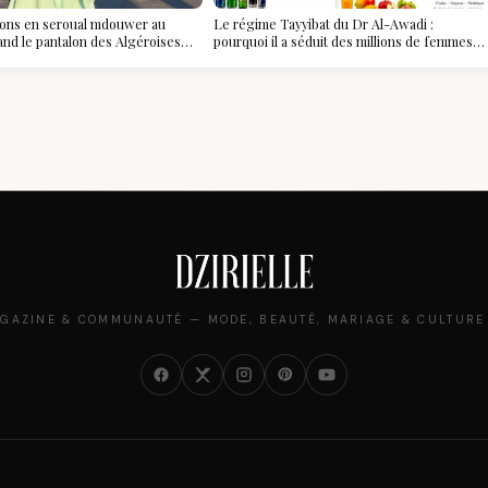
ions en seroual mdouwer au
Le régime Tayyibat du Dr Al-Awadi :
and le pantalon des Algéroises
pourquoi il a séduit des millions de femmes
ièce mode de l'été
algériennes, et ce que vous devez vraiment
savoir
GAZINE & COMMUNAUTÉ — MODE, BEAUTÉ, MARIAGE & CULTURE