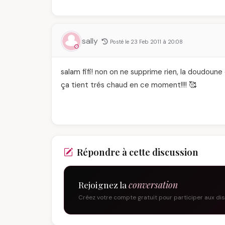
sally
Posté le 23 Feb 2011 à 20:08
salam fifi! non on ne supprime rien, la doudoune
ça tient trés chaud en ce moment!!!! 🥰
Répondre à cette discussion
Rejoignez la
conversation
Créez votre compte gratuit pour participer aux di