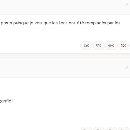
 posts puisque je vois que les liens ont été remplacés par les
👍
👎
😂
🥰
0
0
0
0
onflé !