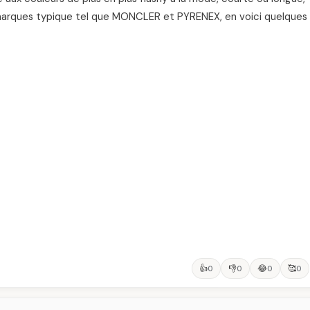
 marques typique tel que MONCLER et PYRENEX, en voici quelques
👍
👎
😂
🥰
0
0
0
0