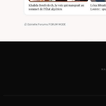
Khalida Boufedech, la voix qui manquait au
Léna Situat
sommet de l'État algérien
Louvre : qu
devient la p
Dzirielle
/
Forums
/
FORUM MODE
MA