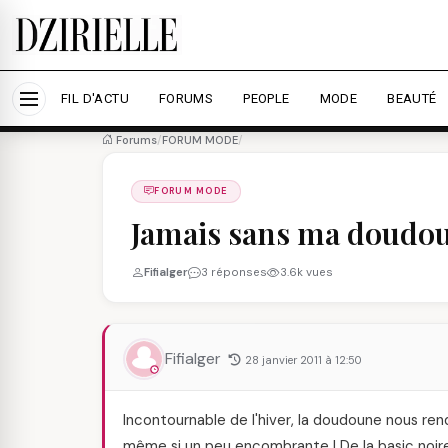
Nous utilisons des cookies pour améliorer votre expé
savoir plus
Accepter tout
Personna
FIL D'ACTU
FORUMS
PEOPLE
MODE
BEAUTÉ
Forums
/
FORUM MODE
/
FORUM MODE
Jamais sans ma doudo
Fifialger
3 réponses
3.6k vues
Fifialger
28 janvier 2011 à 12:50
Incontournable de l'hiver, la doudoune nous ren
même si un peu encombrante ! De la basic noire 