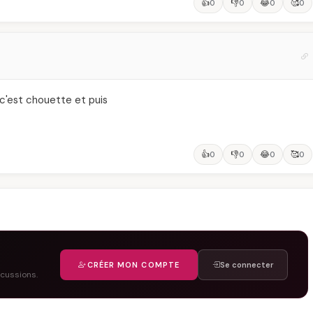
👍
👎
😂
🥰
0
0
0
0
 c'est chouette et puis
👍
👎
😂
🥰
0
0
0
0
CRÉER MON COMPTE
Se connecter
scussions.