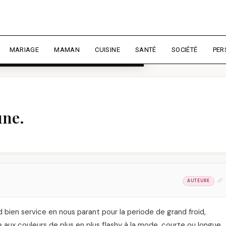
rience et mesurer l'audience.
En
liser
MARIAGE
MAMAN
CUISINE
SANTÉ
SOCIÉTÉ
PER
une.
AUTEURE
d bien service en nous parant pour la periode de grand froid,
aux couleurs de plus en plus flashy à la mode, courte ou longue,