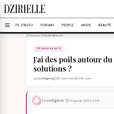
Nous utilisons des cookies pour améliorer votre expé
savoir plus
Accepter tout
Personna
FIL D'ACTU
FORUMS
PEOPLE
MODE
BEAUTÉ
Forums
/
FORUM BEAUTé
/
FORUM BEAUTÉ
J'ai des poils autour d
solutions ?
LoveAlgeria
15 réponses
3.8k vues
LoveAlgeria
19 janvier 2014 à 22:47