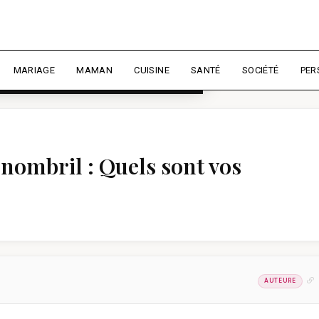
rience et mesurer l'audience.
En
liser
MARIAGE
MAMAN
CUISINE
SANTÉ
SOCIÉTÉ
PER
u nombril : Quels sont vos
AUTEURE