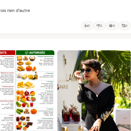
vois rien d’autre
👍
👎
😂
🥰
0
0
0
0