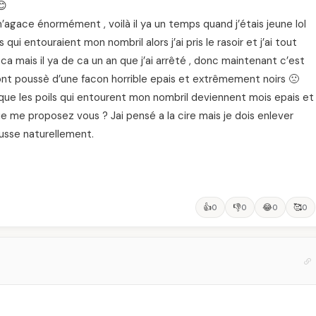
😊
’agace énormément , voilà il ya un temps quand j’étais jeune lol
s qui entouraient mon nombril alors j’ai pris le rasoir et j’ai tout
 ca mais il ya de ca un an que j’ai arrêté , donc maintenant c’est
s ont poussè d’une facon horrible epais et extrêmement noirs 🙁
ue les poils qui entourent mon nombril deviennent mois epais et
ue me proposez vous ? Jai pensé a la cire mais je dois enlever
ousse naturellement.
👍
👎
😂
🥰
0
0
0
0