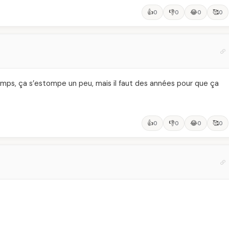
👍
👎
😂
🥰
0
0
0
0
 temps, ça s’estompe un peu, mais il faut des années pour que ça
👍
👎
😂
🥰
0
0
0
0