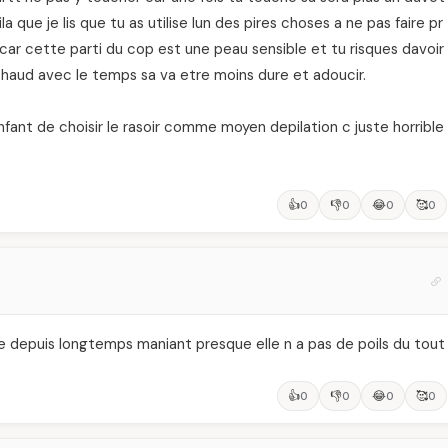
ue je lis que tu as utilise lun des pires choses a ne pas faire pr
 car cette parti du cop est une peau sensible et tu risques davoir
 chaud avec le temps sa va etre moins dure et adoucir.
nfant de choisir le rasoir comme moyen depilation c juste horrible
👍
👎
😂
🥰
0
0
0
0
cire depuis longtemps maniant presque elle n a pas de poils du tout
👍
👎
😂
🥰
0
0
0
0