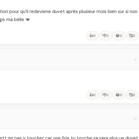
lution pour qu’il redeviene duvet après plusieur mois bien sur si non
age ma bèlle 💋
👍
👎
😂
🥰
0
0
0
0
👍
👎
😂
🥰
0
0
0
0
 surtt ne pas y toucher car une fois tu touche sa sera plus un duvet