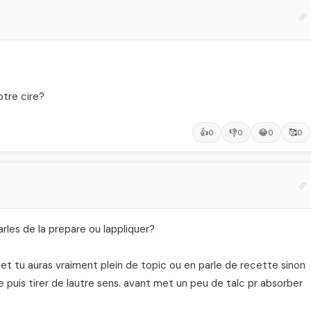
otre cire?
👍
👎
😂
🥰
0
0
0
0
rles de la prepare ou lappliquer?
 et tu auras vraiment plein de topic ou en parle de recette sinon
le puis tirer de lautre sens. avant met un peu de talc pr absorber