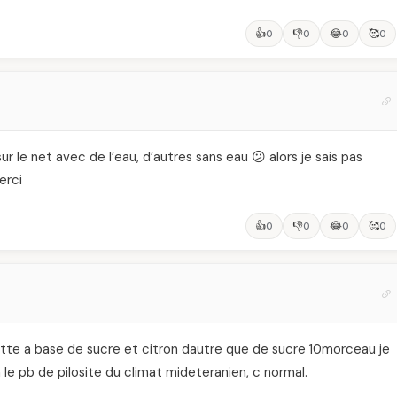
👍
👎
😂
🥰
0
0
0
0
sur le net avec de l’eau, d’autres sans eau 😕 alors je sais pas
erci
👍
👎
😂
🥰
0
0
0
0
cette a base de sucre et citron dautre que de sucre 10morceau je
on le pb de pilosite du climat mideteranien, c normal.