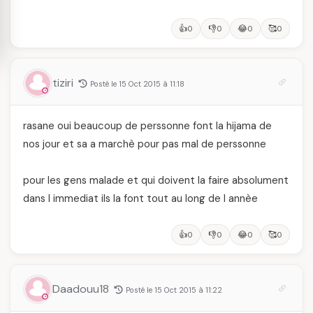
👍
👎
😂
🥰
0
0
0
0
tiziri
Posté le 15 Oct 2015 à 11:18
rasane oui beaucoup de perssonne font la hijama de
nos jour et sa a marchè pour pas mal de perssonne
pour les gens malade et qui doivent la faire absolument
dans l immediat ils la font tout au long de l annèe
👍
👎
😂
🥰
0
0
0
0
Daadouu18
Posté le 15 Oct 2015 à 11:22