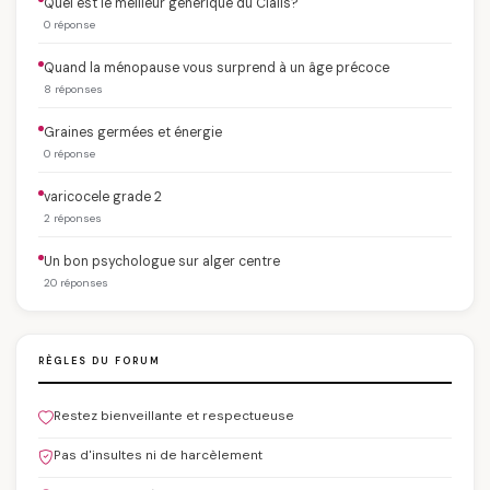
Quel est le meilleur générique du Cialis?
0 réponse
Quand la ménopause vous surprend à un âge précoce
8 réponses
Graines germées et énergie
0 réponse
varicocele grade 2
2 réponses
Un bon psychologue sur alger centre
20 réponses
RÈGLES DU FORUM
Restez bienveillante et respectueuse
Pas d'insultes ni de harcèlement