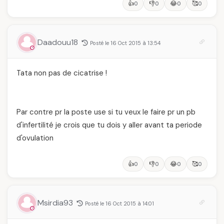
👍
👎
😂
🥰
0
0
0
0
Daadouu18
Posté le 16 Oct 2015 à 13:54
Tata non pas de cicatrise !
Par contre pr la poste use si tu veux le faire pr un pb
d'infertilité je crois que tu dois y aller avant ta periode
d'ovulation
👍
👎
😂
🥰
0
0
0
0
Msirdia93
Posté le 16 Oct 2015 à 14:01