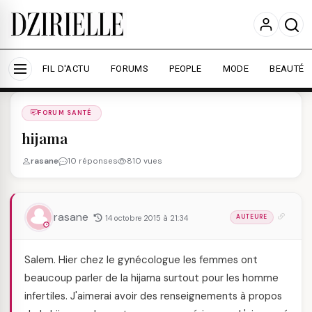
Nous utilisons des cookies pour améliorer votre
expérience et mesurer l'audience.
En savoir plus
Accepter tout
Personnaliser
FIL D'ACTU
FORUMS
PEOPLE
MODE
BEAUTÉ
Forums
/
FORUM SANTé
/
FORUM SANTÉ
hijama
rasane
10 réponses
810 vues
rasane
14 octobre 2015 à 21:34
AUTEURE
Salem. Hier chez le gynécologue les femmes ont
beaucoup parler de la hijama surtout pour les homme
infertiles. J'aimerai avoir des renseignements à propos