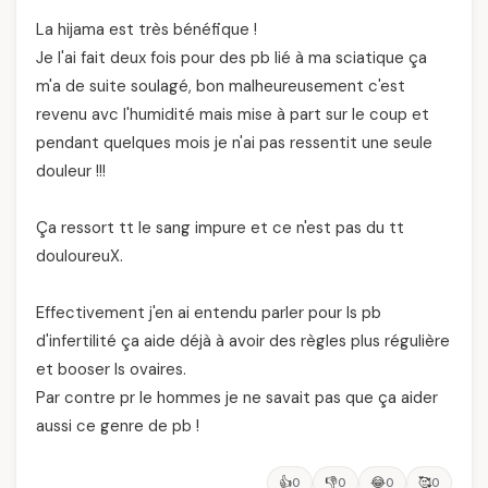
La hijama est très bénéfique !
Je l'ai fait deux fois pour des pb lié à ma sciatique ça
m'a de suite soulagé, bon malheureusement c'est
revenu avc l'humidité mais mise à part sur le coup et
pendant quelques mois je n'ai pas ressentit une seule
douleur !!!
Ça ressort tt le sang impure et ce n'est pas du tt
douloureuX.
Effectivement j'en ai entendu parler pour ls pb
d'infertilité ça aide déjà à avoir des règles plus régulière
et booser ls ovaires.
Par contre pr le hommes je ne savait pas que ça aider
aussi ce genre de pb !
👍
👎
😂
🥰
0
0
0
0