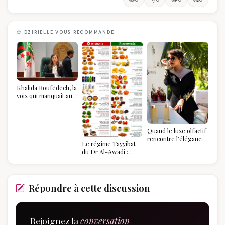
DZIRIELLE VOUS RECOMMANDE
Khalida Boufedech, la
voix qui manquait au
sommet de l'État
algérien
Quand le luxe olfactif
rencontre l’élégance
Le régime Tayyibat
algérienne : une
du Dr Al-Awadi :
célébration de la Fête
pourquoi il a séduit
des Mères hors du
des millions de
temps
femmes algériennes,
et ce que vous devez
Répondre à cette discussion
vraiment savoir
Rejoignez la
conversation