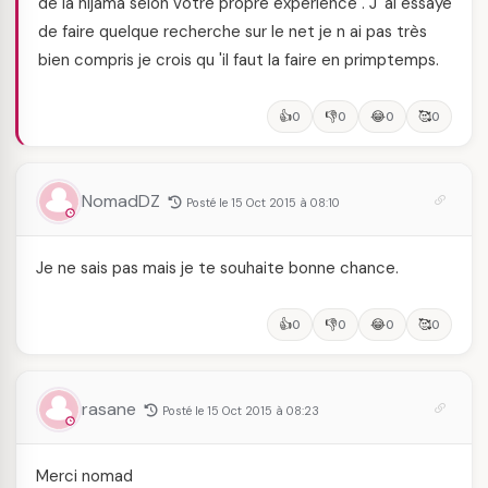
de la hijama selon votre propre expérience . J 'ai essayé
de faire quelque recherche sur le net je n ai pas très
bien compris je crois qu 'il faut la faire en primptemps.
👍
👎
😂
🥰
0
0
0
0
NomadDZ
Posté le 15 Oct 2015 à 08:10
Je ne sais pas mais je te souhaite bonne chance.
👍
👎
😂
🥰
0
0
0
0
rasane
Posté le 15 Oct 2015 à 08:23
Merci nomad