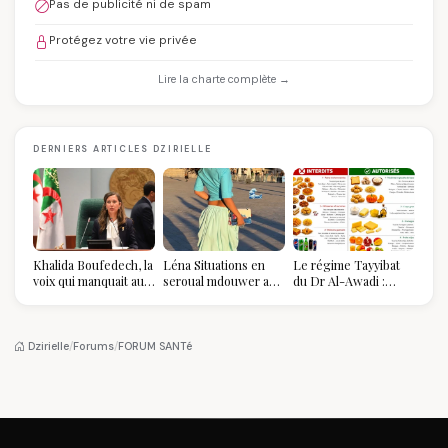
Pas de publicité ni de spam
Protégez votre vie privée
Lire la charte complète →
DERNIERS ARTICLES DZIRIELLE
Khalida Boufedech, la
Léna Situations en
Le régime Tayyibat
voix qui manquait au
seroual mdouwer au
du Dr Al-Awadi :
sommet de l'État
Louvre : quand le
pourquoi il a séduit
algérien
pantalon des
des millions de
Algéroises devient la
femmes algériennes,
pièce mode de l'été
et ce que vous devez
Dzirielle
/
Forums
/
FORUM SANTé
vraiment savoir