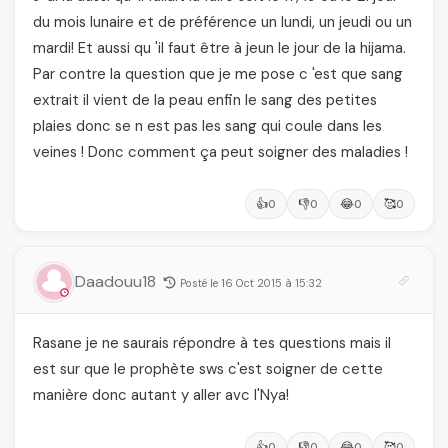
du mois lunaire et de préférence un lundi, un jeudi ou un
mardi! Et aussi qu 'il faut être à jeun le jour de la hijama.
Par contre la question que je me pose c 'est que sang
extrait il vient de la peau enfin le sang des petites
plaies donc se n est pas les sang qui coule dans les
veines ! Donc comment ça peut soigner des maladies !
👍
👎
😂
🥰
0
0
0
0
Daadouu18
Posté le 16 Oct 2015 à 15:32
Rasane je ne saurais répondre à tes questions mais il
est sur que le prophète sws c'est soigner de cette
manière donc autant y aller avc l'Nya!
👍
👎
😂
🥰
0
0
0
0