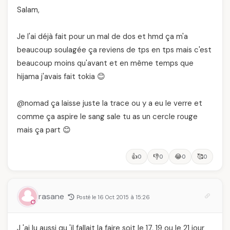
Salam,
Je l'ai déjà fait pour un mal de dos et hmd ça m'a
beaucoup soulagée ça reviens de tps en tps mais c'est
beaucoup moins qu'avant et en même temps que
hijama j'avais fait tokia 😊
@nomad ça laisse juste la trace ou y a eu le verre et
comme ça aspire le sang sale tu as un cercle rouge
mais ça part 😊
👍
👎
😂
🥰
0
0
0
0
rasane
Posté le 16 Oct 2015 à 15:26
J 'ai lu aussi qu 'il fallait la faire soit le 17, 19 ou le 21 jour