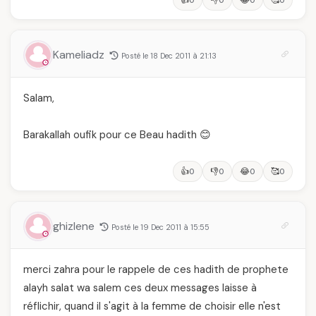
👍
👎
😂
🥰
0
0
0
0
Kameliadz
Posté le 18 Dec 2011 à 21:13
Salam,
Barakallah oufik pour ce Beau hadith 😊
👍
👎
😂
🥰
0
0
0
0
ghizlene
Posté le 19 Dec 2011 à 15:55
merci zahra pour le rappele de ces hadith de prophete
alayh salat wa salem ces deux messages laisse à
réflichir, quand il s'agit à la femme de choisir elle n'est