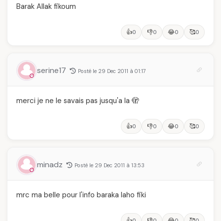
Barak Allak fikoum
👍
👎
😂
🥰
0
0
0
0
serine17
Posté le 29 Dec 2011 à 01:17
merci je ne le savais pas jusqu'a la 🫣
👍
👎
😂
🥰
0
0
0
0
minadz
Posté le 29 Dec 2011 à 13:53
mrc ma belle pour l'info baraka laho fiki
👍
👎
😂
🥰
0
0
0
0