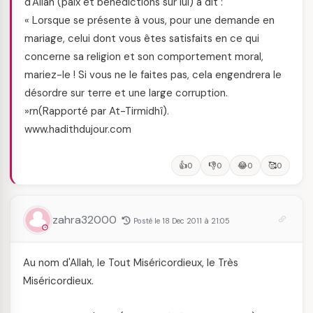
d'Allah (paix et bénédictions sur lui) a dit :
« Lorsque se présente à vous, pour une demande en
mariage, celui dont vous êtes satisfaits en ce qui
concerne sa religion et son comportement moral,
mariez-le ! Si vous ne le faites pas, cela engendrera le
désordre sur terre et une large corruption.
»rn(Rapporté par At-Tirmidhî).
www.hadithdujour.com
👍
👎
😂
🥰
0
0
0
0
zahra32000
Posté le 18 Dec 2011 à 21:05
Au nom d'Allah, le Tout Miséricordieux, le Très
Miséricordieux.