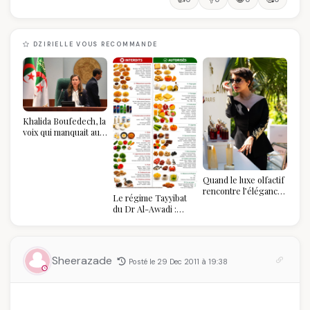
DZIRIELLE VOUS RECOMMANDE
Khalida Boufedech, la
voix qui manquait au
sommet de l'État
algérien
Quand le luxe olfactif
rencontre l’élégance
Le régime Tayyibat
algérienne : une
du Dr Al-Awadi :
célébration de la Fête
pourquoi il a séduit
des Mères hors du
des millions de
temps
femmes algériennes,
et ce que vous devez
Sheerazade
Posté le 29 Dec 2011 à 19:38
vraiment savoir