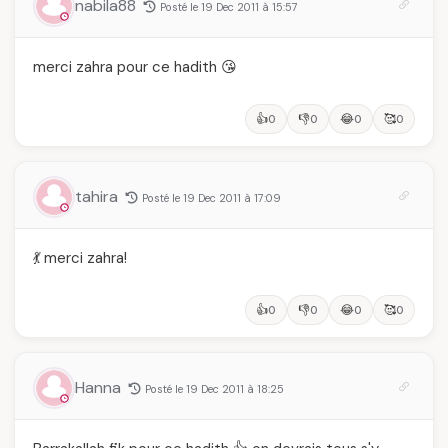
nabila88
Posté le 19 Dec 2011 à 15:57
merci zahra pour ce hadith 😘
👍
👎
😂
🥰
0
0
0
0
tahira
Posté le 19 Dec 2011 à 17:09
💃 merci zahra!
👍
👎
😂
🥰
0
0
0
0
Hanna
Posté le 19 Dec 2011 à 18:25