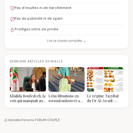
Pas d'insultes ni de harcèlement
Pas de publicité ni de spam
Protégez votre vie privée
Lire la charte complète →
DERNIERS ARTICLES DZIRIELLE
Khalida Boufedech, la
Léna Situations en
Le régime Tayyibat
voix qui manquait au
seroual mdouwer au
du Dr Al-Awadi :
sommet de l'État
Louvre : quand le
pourquoi il a séduit
algérien
pantalon des
des millions de
Algéroises devient la
femmes algériennes,
pièce mode de l'été
et ce que vous devez
Dzirielle
/
Forums
/
FORUM COUPLE
vraiment savoir