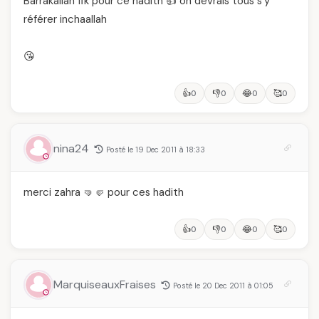
Barrakallah fik pour ce hadith 👍 on devrais tous s'y
référer inchaallah
😘
👍
👎
😂
🥰
0
0
0
0
nina24
Posté le 19 Dec 2011 à 18:33
merci zahra 🤜🤛 pour ces hadith
👍
👎
😂
🥰
0
0
0
0
MarquiseauxFraises
Posté le 20 Dec 2011 à 01:05