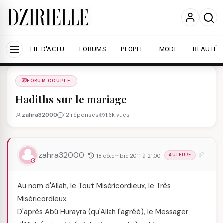
Nous utilisons des cookies pour améliorer votre
expérience et mesurer l'audience.
En savoir plus
Accepter tout
Personnaliser
FIL D'ACTU
FORUMS
PEOPLE
MODE
BEAUTÉ
Forums
/
FORUM COUPLE
/
FORUM COUPLE
Hadiths sur le mariage
zahra32000
12 réponses
1.6k vues
zahra32000
18 décembre 2011 à 21:00
AUTEURE
Au nom d'Allah, le Tout Miséricordieux, le Très
Miséricordieux.
D'après Abû Hurayra (qu'Allah l'agréé), le Messager