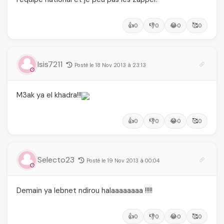
👍
👎
😂
🥰
0
0
0
0
Isis7211
Posté le 18 Nov 2013 à 23:13
M3ak ya el khadra!!!
👍
👎
😂
🥰
0
0
0
0
Selecto23
Posté le 19 Nov 2013 à 00:04
Demain ya lebnet ndirou halaaaaaaaa !!!!!
👍
👎
😂
🥰
0
0
0
0