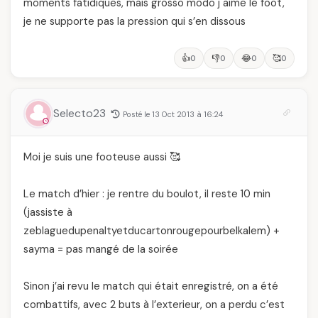
moments fatidiques, mais grosso modo j aime le foot,
je ne supporte pas la pression qui s’en dissous
👍
👎
😂
🥰
0
0
0
0
Selecto23
Posté le 13 Oct 2013 à 16:24
Moi je suis une footeuse aussi 🥰
Le match d’hier : je rentre du boulot, il reste 10 min
(jassiste à
zeblaguedupenaltyetducartonrougepourbelkalem) +
sayma = pas mangé de la soirée
Sinon j’ai revu le match qui était enregistré, on a été
combattifs, avec 2 buts à l’exterieur, on a perdu c’est