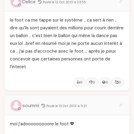
Delice
Posté le 12 Oct 2013 à 23:55
vraiment savoir
le foot ca me tappe sur le système .. ca sert à rien ..
dire qu’ils sont payaient des millions pour courir derrière
un ballon .. c’est bien le ballon qui mène la dance pas
eux lol ..bref en résumé moi je ne porte aucun interêt à
ca .. j’ai pas d’accroche avec le foot ..; après je peux
concevoir que certaines personnes ont porte de
l’interet
👍
👎
😂
🥰
0
0
0
0
soummi
Posté le 13 Oct 2013 à 11:21
moi j’adooooooooore le foot 💖