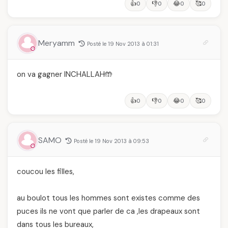
👍
👎
😂
🥰
0
0
0
0
Meryamm
Posté le 19 Nov 2013 à 01:31
on va gagner INCHALLAH🤲
👍
👎
😂
🥰
0
0
0
0
SAMO
Posté le 19 Nov 2013 à 09:53
coucou les filles,
au boulot tous les hommes sont existes comme des
puces ils ne vont que parler de ca ,les drapeaux sont
dans tous les bureaux,