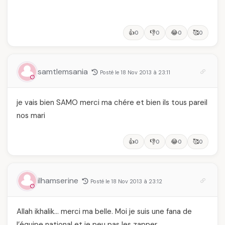
👍
👎
😂
🥰
0
0
0
0
samtlemsania
Posté le 18 Nov 2013 à 23:11
je vais bien SAMO merci ma chére et bien ils tous pareil
nos mari
👍
👎
😂
🥰
0
0
0
0
ilhamserine
Posté le 18 Nov 2013 à 23:12
Allah ikhalik… merci ma belle. Moi je suis une fana de
l’équipe national et je peu pas les zapper.