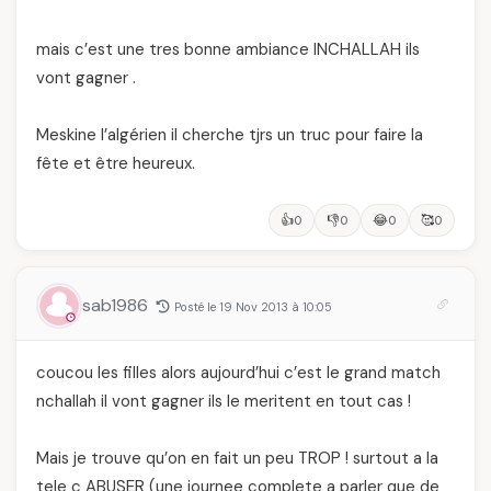
mais c’est une tres bonne ambiance INCHALLAH ils
vont gagner .
Meskine l’algérien il cherche tjrs un truc pour faire la
fête et être heureux.
👍
👎
😂
🥰
0
0
0
0
sab1986
Posté le 19 Nov 2013 à 10:05
coucou les filles alors aujourd’hui c’est le grand match
nchallah il vont gagner ils le meritent en tout cas !
Mais je trouve qu’on en fait un peu TROP ! surtout a la
tele c ABUSER (une journee complete a parler que de