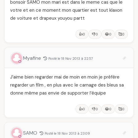
bonsoir SAMO mon mari est dans le meme cas que le
votre et en ce moment mon quartier est tout klaxon
de voiture et drapeux youyou partt
👍
👎
😂
🥰
0
0
0
0
Myafine
Posté le 18 Nov 2013 à 22:57
J’aime bien regarder mai de moin en moin je préfère
regarder un film , en plus avec le carnage des bleus sa
donne même pas envie de supporter l’équipe
👍
👎
😂
🥰
0
0
0
0
SAMO
Posté le 18 Nov 2013 à 23:09