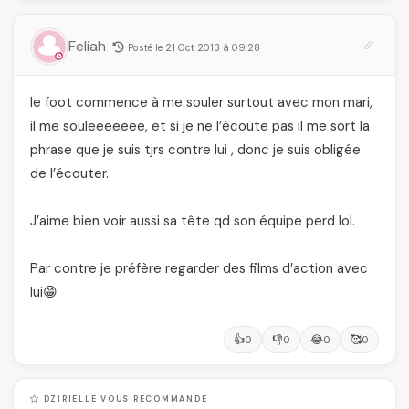
Feliah
Posté le 21 Oct 2013 à 09:28
le foot commence à me souler surtout avec mon mari,
il me souleeeeeee, et si je ne l’écoute pas il me sort la
phrase que je suis tjrs contre lui , donc je suis obligée
de l’écouter.
J’aime bien voir aussi sa tête qd son équipe perd lol.
Par contre je préfère regarder des films d’action avec
lui😁
👍
👎
😂
🥰
0
0
0
0
DZIRIELLE VOUS RECOMMANDE