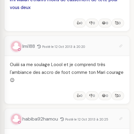
vous deux
👍
👎
😂
🥰
0
0
0
0
Imi188
Posté le 12 Oct 2013 à 20:20
Ouiiii sa me soulage Loool et je comprend très
l'ambiance des accro de foot comme ton Mari courage
😉
👍
👎
😂
🥰
0
0
0
0
habiba92hamou
Posté le 12 Oct 2013 à 20:25