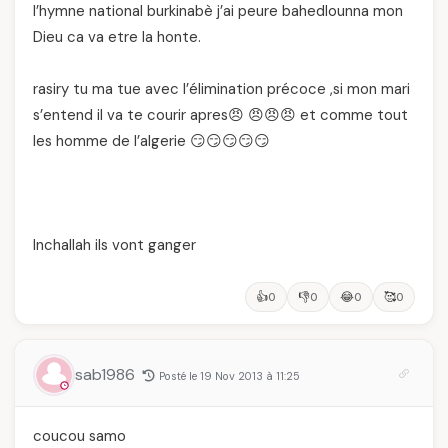
l’hymne national burkinabè j’ai peure bahedlounna mon
Dieu ca va etre la honte.
rasiry tu ma tue avec l’élimination précoce ,si mon mari
s’entend il va te courir apres😠 😠😠😠 et comme tout
les homme de l’algerie 😏😏😏😏😏
Inchallah ils vont ganger
👍
👎
😂
🥰
0
0
0
0
sab1986
Posté le 19 Nov 2013 à 11:25
coucou samo