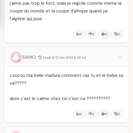
j’aime pas trop le foot, mais je regrde comme meme la
coupe du monde et la coupe d’afrique quand ya
l’algérie qui joue
👍
👎
😂
🥰
0
0
0
0
SAMO
Posté le 12 Oct 2013 à 20:26
coucou ma belle madura comment vas tu et le bebe sa
va?????
alors c’est le calme chez toi c’est ca ??????????
👍
👎
😂
🥰
0
0
0
0