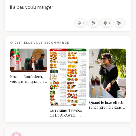
Il a pas voulu manger
👍
👎
😂
🥰
0
0
0
0
DZIRIELLE VOUS RECOMMANDE
Khalida Boufedech, la
voix qui manquait au
sommet de l'État
algérien
Quand le luxe olfactif
rencontre l’élégance
Le régime Tayyibat
algérienne : une
du Dr Al-Awadi :
célébration de la Fête
pourquoi il a séduit
des Mères hors du
des millions de
temps
femmes algériennes,
et ce que vous devez