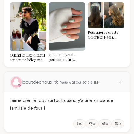
Pourquoi l'experte
Coloriste Nadia
refuse de refaire
votre balayage (et
pourquoi vous allez
Ce que le semi-
Quand le luxe olfactif
l'adorer pour ça)
permanent fait
rencontre l’élégance
réellement à vos
algérienne : une
ongles
célébration de la Fête
des Mères hors du
temps
boutdechoux
Posté le 21 Oct 2013 à 11:14
j’aime bien le foot surtout quand y’a une ambiance
familiale de fous !
👍
👎
😂
🥰
0
0
0
0