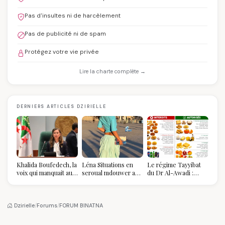
Pas d'insultes ni de harcèlement
Pas de publicité ni de spam
Protégez votre vie privée
Lire la charte complète →
DERNIERS ARTICLES DZIRIELLE
Khalida Boufedech, la
Léna Situations en
Le régime Tayyibat
voix qui manquait au
seroual mdouwer au
du Dr Al-Awadi :
sommet de l'État
Louvre : quand le
pourquoi il a séduit
algérien
pantalon des
des millions de
Algéroises devient la
femmes algériennes,
pièce mode de l'été
et ce que vous devez
Dzirielle
/
Forums
/
FORUM BINATNA
vraiment savoir