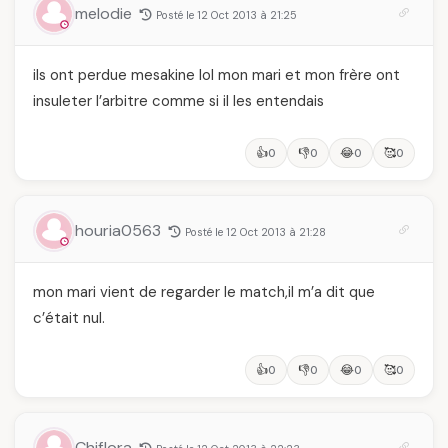
melodie
Posté le 12 Oct 2013 à 21:25
ils ont perdue mesakine lol mon mari et mon frère ont
insuleter l’arbitre comme si il les entendais
👍
👎
😂
🥰
0
0
0
0
houria0563
Posté le 12 Oct 2013 à 21:28
mon mari vient de regarder le match,il m’a dit que
c’était nul.
👍
👎
😂
🥰
0
0
0
0
Chiflora