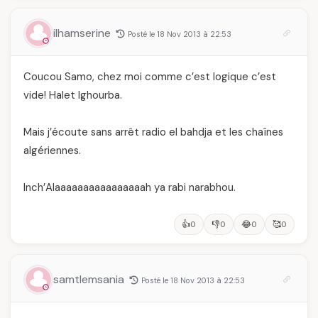
ilhamserine
Posté le 18 Nov 2013 à 22:53
Coucou Samo, chez moi comme c’est logique c’est
vide! Halet lghourba.
Mais j’écoute sans arrêt radio el bahdja et les chaînes
algériennes.
Inch’Alaaaaaaaaaaaaaaaah ya rabi narabhou.
👍
👎
😂
🥰
0
0
0
0
samtlemsania
Posté le 18 Nov 2013 à 22:53