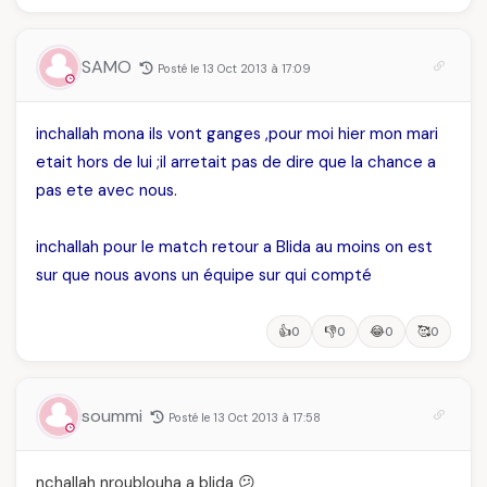
SAMO
Posté le 13 Oct 2013 à 17:09
inchallah mona ils vont ganges ,pour moi hier mon mari
etait hors de lui ;il arretait pas de dire que la chance a
pas ete avec nous.
inchallah pour le match retour a Blida au moins on est
sur que nous avons un équipe sur qui compté
👍
👎
😂
🥰
0
0
0
0
soummi
Posté le 13 Oct 2013 à 17:58
nchallah nroublouha a blida 😕