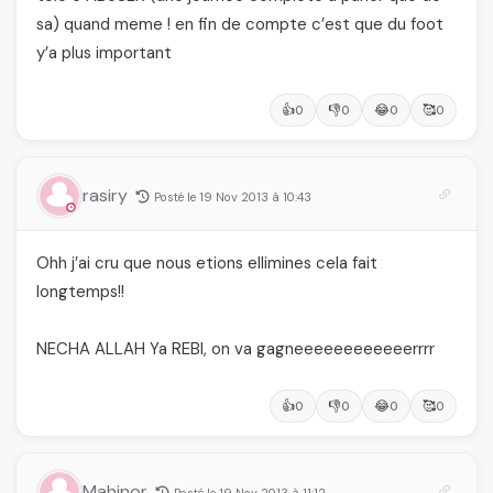
sa) quand meme ! en fin de compte c’est que du foot
y’a plus important
👍
👎
😂
🥰
0
0
0
0
rasiry
Posté le 19 Nov 2013 à 10:43
Ohh j’ai cru que nous etions ellimines cela fait
longtemps!!
NECHA ALLAH Ya REBI, on va gagneeeeeeeeeeeerrrr
👍
👎
😂
🥰
0
0
0
0
Mahinor