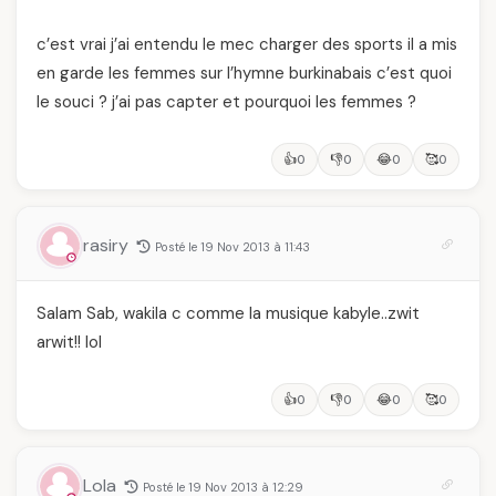
c’est vrai j’ai entendu le mec charger des sports il a mis
en garde les femmes sur l’hymne burkinabais c’est quoi
le souci ? j’ai pas capter et pourquoi les femmes ?
👍
👎
😂
🥰
0
0
0
0
rasiry
Posté le 19 Nov 2013 à 11:43
Salam Sab, wakila c comme la musique kabyle..zwit
arwit!! lol
👍
👎
😂
🥰
0
0
0
0
Lola
Posté le 19 Nov 2013 à 12:29