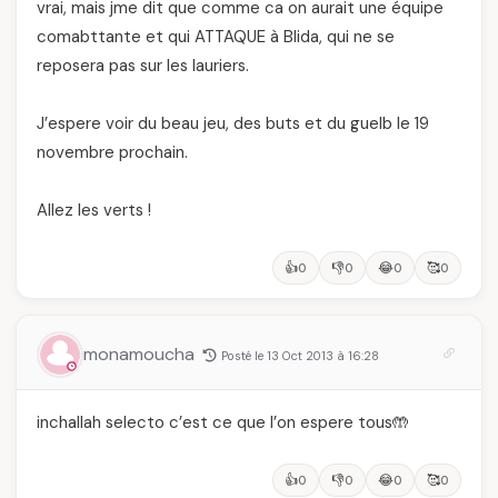
vrai, mais jme dit que comme ca on aurait une équipe
comabttante et qui ATTAQUE à Blida, qui ne se
reposera pas sur les lauriers.
J’espere voir du beau jeu, des buts et du guelb le 19
novembre prochain.
Allez les verts !
👍
👎
😂
🥰
0
0
0
0
monamoucha
Posté le 13 Oct 2013 à 16:28
inchallah selecto c’est ce que l’on espere tous🤲
👍
👎
😂
🥰
0
0
0
0