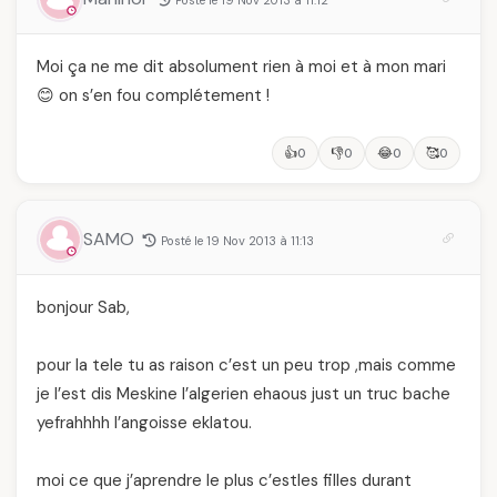
Posté le 19 Nov 2013 à 11:12
Moi ça ne me dit absolument rien à moi et à mon mari
😊 on s’en fou complétement !
👍
👎
😂
🥰
0
0
0
0
SAMO
Posté le 19 Nov 2013 à 11:13
bonjour Sab,
pour la tele tu as raison c’est un peu trop ,mais comme
je l’est dis Meskine l’algerien ehaous just un truc bache
yefrahhhh l’angoisse eklatou.
moi ce que j’aprendre le plus c’estles filles durant