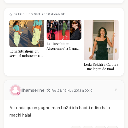
DZIRIELLE VOUS RECOMMANDE
La "Révolution
Algérienne" à Cannes
Léna Situations en
2026 : Au-delà du
seroual mdouwer au
glamour, l'affirmation
Louvre : quand le
souveraine
Leïla Bekhti à Cannes
pantalon des
: Une leçon de mode
Algéroises devient la
vintage,
pièce mode de l'été
d'engagement et de
transmission
ilhamserine
Posté le 19 Nov 2013 à 00:10
Attends qu’on gagne man ba3d ida habiti ndiro halo
machi hala!