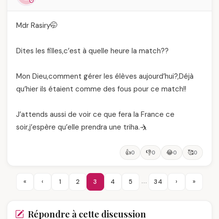
Mdr Rasiry🤭
Dites les filles,c’est à quelle heure la match??
Mon Dieu,comment gérer les élèves aujourd’hui?,Déjà
qu’hier ils étaient comme des fous pour ce match!!
J’attends aussi de voir ce que fera la France ce
soir,j’espère qu’elle prendra une triha.🤺
👍
👎
😂
🥰
0
0
0
0
…
«
‹
1
2
3
4
5
34
›
»
Répondre à cette discussion