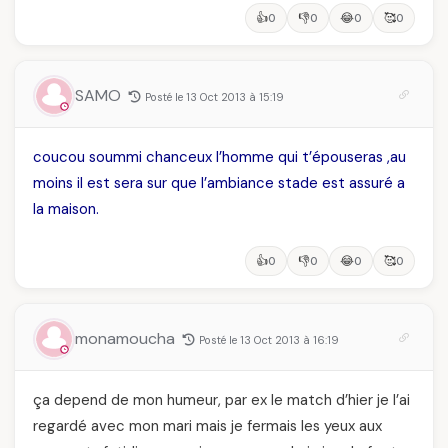
👍
👎
😂
🥰
0
0
0
0
SAMO
Posté le 13 Oct 2013 à 15:19
coucou soummi chanceux l’homme qui t’épouseras ,au
moins il est sera sur que l’ambiance stade est assuré a
la maison.
👍
👎
😂
🥰
0
0
0
0
monamoucha
Posté le 13 Oct 2013 à 16:19
ça depend de mon humeur, par ex le match d’hier je l’ai
regardé avec mon mari mais je fermais les yeux aux