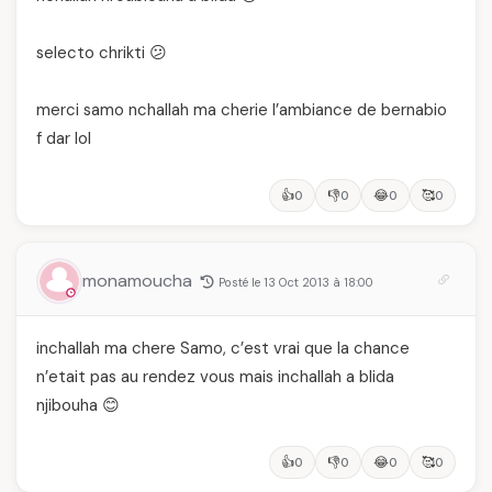
selecto chrikti 😕
merci samo nchallah ma cherie l’ambiance de bernabio
f dar lol
👍
👎
😂
🥰
0
0
0
0
monamoucha
Posté le 13 Oct 2013 à 18:00
inchallah ma chere Samo, c’est vrai que la chance
n’etait pas au rendez vous mais inchallah a blida
njibouha 😊
👍
👎
😂
🥰
0
0
0
0