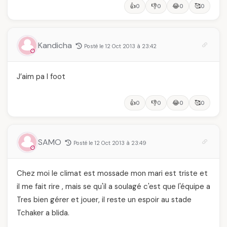
👍
👎
😂
🥰
0
0
0
0
Kandicha
Posté le 12 Oct 2013 à 23:42
J’aim pa l foot
👍
👎
😂
🥰
0
0
0
0
SAMO
Posté le 12 Oct 2013 à 23:49
Chez moi le climat est mossade mon mari est triste et
il me fait rire , mais se qu'il a soulagé c'est que l'équipe a
Tres bien gérer et jouer, il reste un espoir au stade
Tchaker a blida.