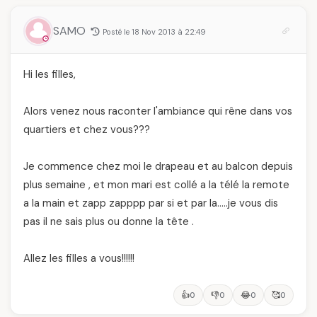
SAMO
Posté le 18 Nov 2013 à 22:49
Hi les filles,
Alors venez nous raconter l'ambiance qui rêne dans vos
quartiers et chez vous???
Je commence chez moi le drapeau et au balcon depuis
plus semaine , et mon mari est collé a la télé la remote
a la main et zapp zapppp par si et par la…..je vous dis
pas il ne sais plus ou donne la tête .
Allez les filles a vous!!!!!!
👍
👎
😂
🥰
0
0
0
0