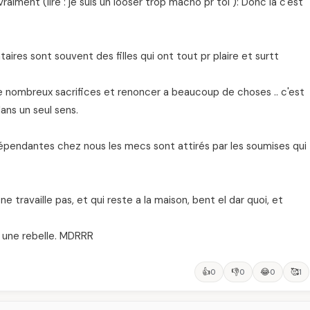
aiment (lire : je suis un looser trop macho pr toi ): Donc la c'est
ataires sont souvent des filles qui ont tout pr plaire et surtt
e nombreux sacrifices et renoncer a beaucoup de choses .. c'est
ans un seul sens.
indépendantes chez nous les mecs sont attirés par les soumises qui
ne travaille pas, et qui reste a la maison, bent el dar quoi, et
 une rebelle. MDRRR
👍
👎
😂
🥰
0
0
0
1