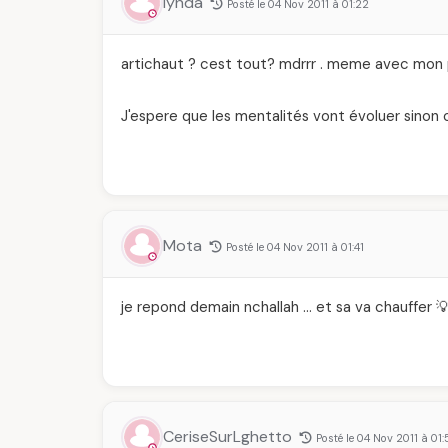
lynda
Posté le 04 Nov 2011 à 01:22
artichaut ? cest tout? mdrrr . meme avec mon pet
J'espere que les mentalités vont évoluer sinon 
Mota
Posté le 04 Nov 2011 à 01:41
je repond demain nchallah … et sa va chauffer 
CeriseSurLghetto
Posté le 04 Nov 2011 à 01