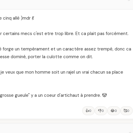
e cinq allé )mdr 💃
 certains mecs c'est etre trop libre. Et ca plait pas forcément.
ité forge un tempérament et un caractère assez trempé, donc ca
ns cesse dominé, porter la culotte comme on dit.
 je veux que mon homme soit un rajel un vrai chacun sa place
" grosse gueule" y a un coeur d'artichaut à prendre. 🤡
👍
👎
😂
🥰
0
0
0
0