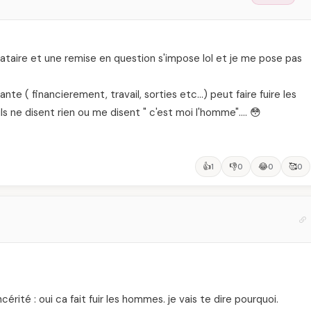
bataire et une remise en question s'impose lol et je me pose pas
nte ( financierement, travail, sorties etc…) peut faire fuire les
ls ne disent rien ou me disent " c'est moi l'homme"…. 😳
👍
👎
😂
🥰
1
0
0
0
rité : oui ca fait fuir les hommes. je vais te dire pourquoi.