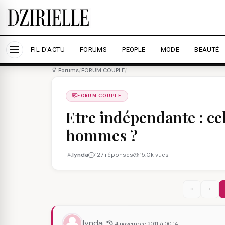
Nous utilisons des cookies pour améliorer votre expé
savoir plus
Accepter tout
Personna
FIL D'ACTU
FORUMS
PEOPLE
MODE
BEAUTÉ
Forums
/
FORUM COUPLE
/
FORUM COUPLE
Etre indépendante : cela
hommes ?
lynda
127 réponses
15.0k vues
«
‹
lynda
4 novembre 2011 à 00:14