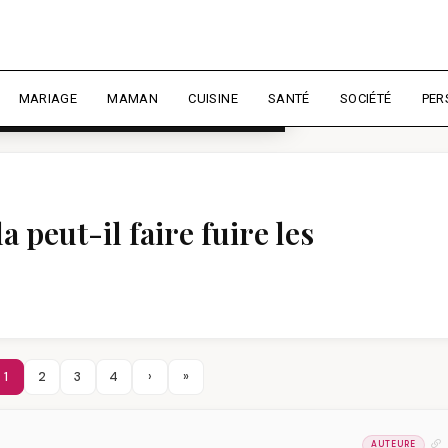
rience et mesurer l'audience.
En
liser
MARIAGE
MAMAN
CUISINE
SANTÉ
SOCIÉTÉ
PER
 peut-il faire fuire les
1
2
3
4
›
»
AUTEURE