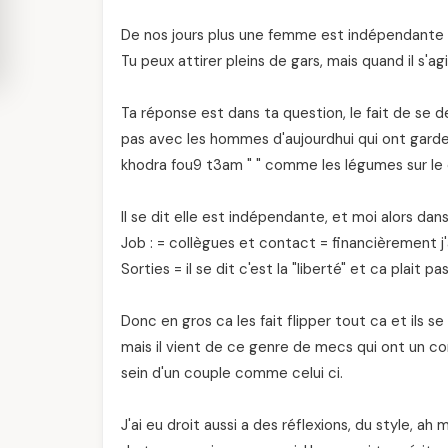
De nos jours plus une femme est indépendante p
Tu peux attirer pleins de gars, mais quand il s'agit
Ta réponse est dans ta question, le fait de se de
pas avec les hommes d'aujourdhui qui ont garder
khodra fou9 t3am " " comme les légumes sur le 
Il se dit elle est indépendante, et moi alors dan
Job : = collègues et contact = financièrement j'a
Sorties = il se dit c'est la "liberté" et ca plait
Donc en gros ca les fait flipper tout ca et ils se
mais il vient de ce genre de mecs qui ont un co
sein d'un couple comme celui ci.
J'ai eu droit aussi a des réflexions, du style, ah 