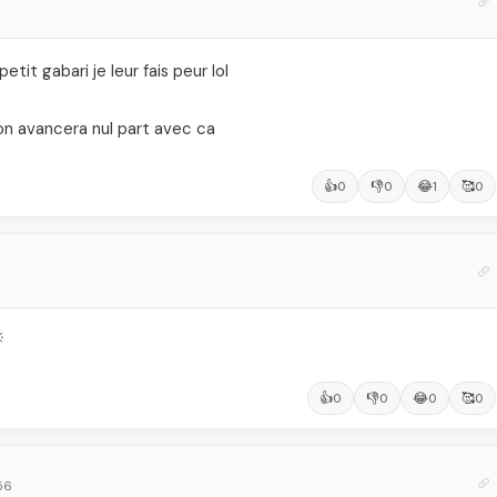
it gabari je leur fais peur lol
on avancera nul part avec ca
👍
👎
😂
🥰
0
0
1
0

👍
👎
😂
🥰
0
0
0
0
:56