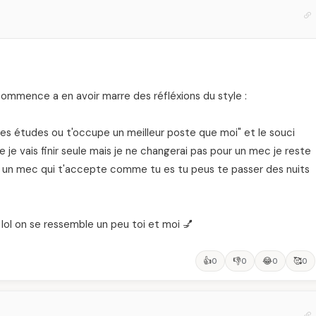
commence a en avoir marre des réfléxions du style :
 des études ou t'occupe un meilleur poste que moi" et le souci
e je vais finir seule mais je ne changerai pas pour un mec je reste
ver un mec qui t'accepte comme tu es tu peus te passer des nuits
l on se ressemble un peu toi et moi 💅
👍
👎
😂
🥰
0
0
0
0