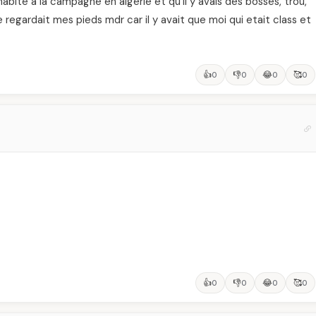
habite a la campagne en algerie et qu'il y avais des bosses, trou,
 regardait mes pieds mdr car il y avait que moi qui etait class et
👍
👎
😂
🥰
0
0
0
0
👍
👎
😂
🥰
0
0
0
0