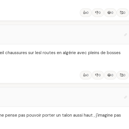
👍
👎
😂
🥰
0
0
0
0
l chaussures sur lesl routes en algérie avec pleins de bosses
👍
👎
😂
🥰
0
0
0
0
e pense pas pouvoir porter un talon aussi haut , j'imagine pas