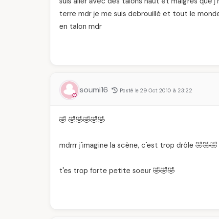
suis aller avec des talons haut et malgres que j'
terre mdr je me suis debrouillé et tout le monde
en talon mdr
soumi16
Posté le 29 Oct 2010 à 23:22
🤣 🤣🤣🤣🤣🤣
mdrrr j'imagine la scène, c'est trop drôle 🤣🤣🤣
t'es trop forte petite soeur 🤣🤣🤣