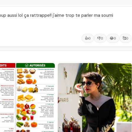
up aussi lol ça rattrappe!! j'aime trop te parler ma soumi
👍
👎
😂
🥰
0
0
0
0