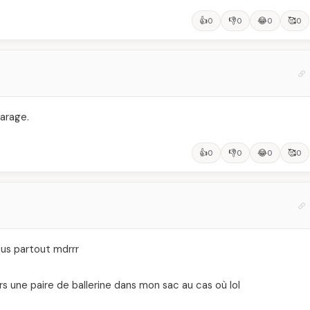
👍
👎
😂
🥰
0
0
0
0
parage.
👍
👎
😂
🥰
0
0
0
0
rous partout mdrrr
rs une paire de ballerine dans mon sac au cas où lol