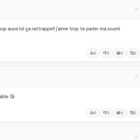
up aussi lol ça rattrappe!! j'aime trop te parler ma soumi
👍
👎
😂
🥰
0
0
0
0
able 😘
👍
👎
😂
🥰
0
0
0
0