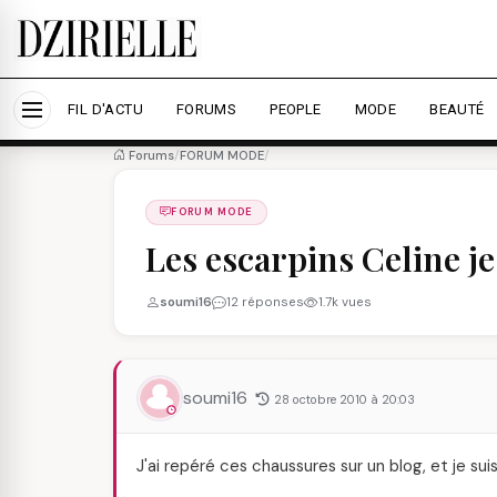
Nous utilisons des cookies pour améliorer votre expé
savoir plus
Accepter tout
Personna
FIL D'ACTU
FORUMS
PEOPLE
MODE
BEAUTÉ
Forums
/
FORUM MODE
/
FORUM MODE
Les escarpins Celine je
soumi16
12 réponses
1.7k vues
soumi16
28 octobre 2010 à 20:03
J'ai repéré ces chaussures sur un blog, et je s