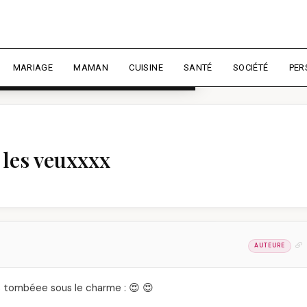
rience et mesurer l'audience.
En
liser
MARIAGE
MAMAN
CUISINE
SANTÉ
SOCIÉTÉ
PER
 les veuxxxx
AUTEURE
uis tombéee sous le charme : 😍 😍