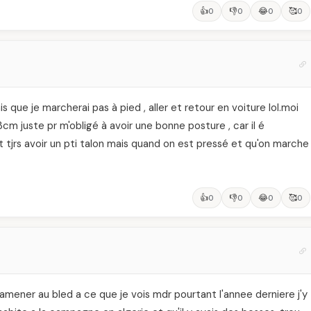
👍
👎
😂
🥰
0
0
0
0
s que je marcherai pas à pied , aller et retour en voiture lol.moi
m juste pr m'obligé à avoir une bonne posture , car il é
t tjrs avoir un pti talon mais quand on est pressé et qu'on marche
👍
👎
😂
🥰
0
0
0
0
ramener au bled a ce que je vois mdr pourtant l'annee derniere j'y