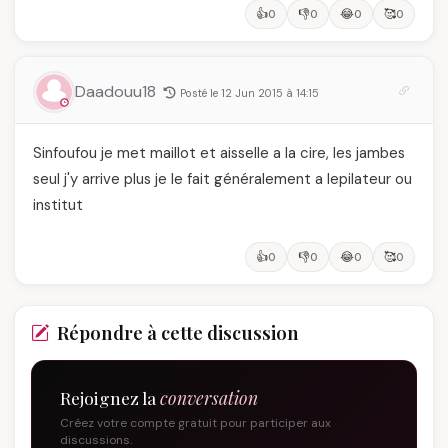
👍
👎
😂
🥰
0
0
0
0
Daadouu18
Posté le 12 Jun 2015 à 14:15
Sinfoufou je met maillot et aisselle a la cire, les jambes
seul j'y arrive plus je le fait généralement a lepilateur ou
institut
👍
👎
😂
🥰
0
0
0
0
Répondre à cette discussion
Rejoignez la
conversation
Créez votre compte gratuit pour participer aux
discussions.