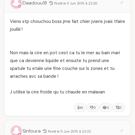
Daadouu18
Posté le 11 Jun 2015 à 22:20
Viens stp chouchou boss jme fait chier jviens jvais tfaire
jouliiii !
Non mais la cire en pot cest ca tu le mer au bain mari
que ca devienne liquide et ensuite tu prend une
spatule tu etale une fine couche sur ls zones et tu
arraches avc sa bande !
J utilise la cire froide qu tu chaude en malaxan
👍
👎
😂
🥰
0
0
0
0
Sinfoura
Posté le 11 Jun 2015 à 23:32