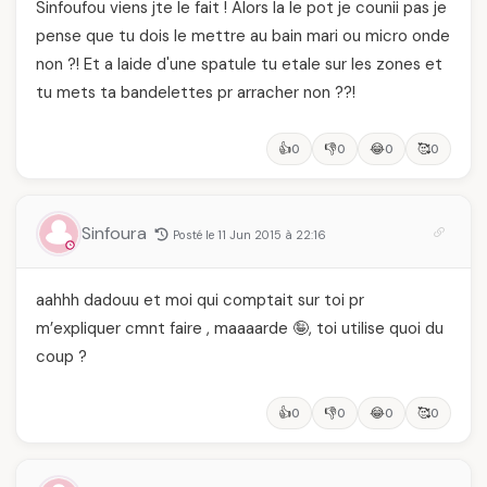
Sinfoufou viens jte le fait ! Alors la le pot je counii pas je
pense que tu dois le mettre au bain mari ou micro onde
non ?! Et a laide d'une spatule tu etale sur les zones et
tu mets ta bandelettes pr arracher non ??!
👍
👎
😂
🥰
0
0
0
0
Sinfoura
Posté le 11 Jun 2015 à 22:16
aahhh dadouu et moi qui comptait sur toi pr
m’expliquer cmnt faire , maaaarde 🤪, toi utilise quoi du
coup ?
👍
👎
😂
🥰
0
0
0
0