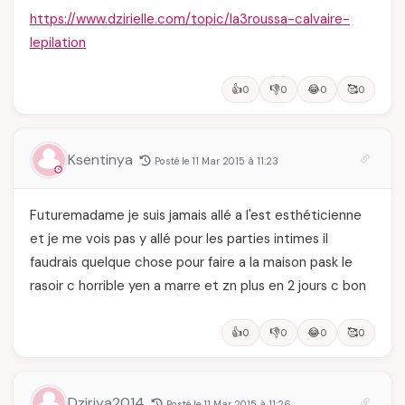
https://www.dzirielle.com/topic/la3roussa-calvaire-
lepilation
👍
👎
😂
🥰
0
0
0
0
Ksentinya
Posté le 11 Mar 2015 à 11:23
Futuremadame je suis jamais allé a l'est esthéticienne
et je me vois pas y allé pour les parties intimes il
faudrais quelque chose pour faire a la maison pask le
rasoir c horrible yen a marre et zn plus en 2 jours c bon
👍
👎
😂
🥰
0
0
0
0
Dziriya2014
Posté le 11 Mar 2015 à 11:26