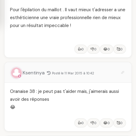
Pour l'épilation du maillot . Il vaut mieux t'adresser a une
esthéticienne une vraie professionnelle rien de mieux
pour un résultat impeccable !
👍
👎
😂
🥰
0
0
0
0
Ksentinya
Posté le 11 Mar 2015 à 10:42
Oranaise 38 : je peut pas t'aider mais, j'aimerais aussi
avoir des réponses
😂
👍
👎
😂
🥰
0
0
0
0