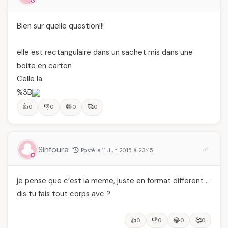
Bien sur quelle question!!!
elle est rectangulaire dans un sachet mis dans une
boite en carton
Celle la
%3B
👍
👎
😂
🥰
0
0
0
0
Sinfoura
Posté le 11 Jun 2015 à 23:45
je pense que c’est la meme, juste en format different ..
dis tu fais tout corps avc ?
👍
👎
😂
🥰
0
0
0
0