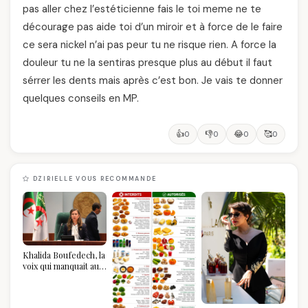
pas aller chez l’estéticienne fais le toi meme ne te
décourage pas aide toi d’un miroir et à force de le faire
ce sera nickel n’ai pas peur tu ne risque rien. A force la
douleur tu ne la sentiras presque plus au début il faut
sérrer les dents mais après c’est bon. Je vais te donner
quelques conseils en MP.
👍
👎
😂
🥰
0
0
0
0
DZIRIELLE VOUS RECOMMANDE
Khalida Boufedech, la
voix qui manquait au
sommet de l'État
algérien