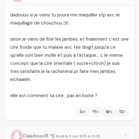
dadouuu si je viens tu poura me maquiller stp avc le
maquillage de chouchou ✉️
sinon je viens de finir les jambes, et fnalement c’est une
cire froide que tu malaxe avc tes doigt jusqu’a ce
qu’elle soit bien molle et puis à l’attaque… c le meme
concept que la cire orientale ( sucre+citron) je suis
tres satisfaite je la rachaterai pr faire mes jambes
inchaaleh.
elle est comment ta cire , pas en boite ?
👍
👎
😂
🥰
0
0
0
0
Daadouu18
Posté le 11 Jun 2015 à 23:35