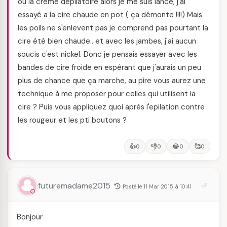
ou la crème depilatoire alors je me suis lancé, j'ai
essayé a la cire chaude en pot ( ça démonte !!!!) Mais
les poils ne s'enlevent pas je comprend pas pourtant la
cire été bien chaude.. et avec les jambes, j'ai aucun
soucis c'est nickel. Donc je pensais essayer avec les
bandes de cire froide en espérant que j'aurais un peu
plus de chance que ça marche, au pire vous aurez une
technique à me proposer pour celles qui utilisent la
cire ? Puis vous appliquez quoi après l'epilation contre
les rougeur et les pti boutons ?
👍
👎
😂
🥰
0
0
0
0
futuremadame2015
Posté le 11 Mar 2015 à 10:41
Bonjour