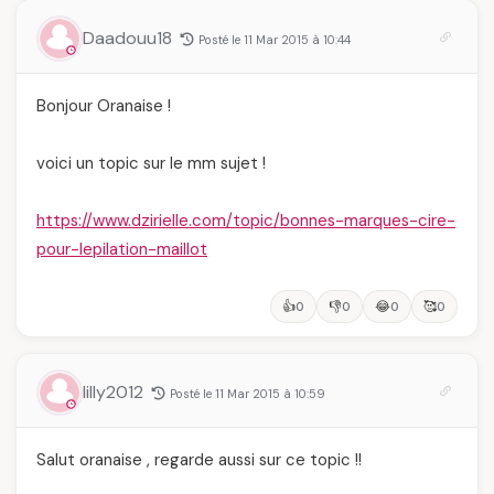
Daadouu18
Posté le 11 Mar 2015 à 10:44
Bonjour Oranaise !
voici un topic sur le mm sujet !
https://www.dzirielle.com/topic/bonnes-marques-cire-
pour-lepilation-maillot
👍
👎
😂
🥰
0
0
0
0
lilly2012
Posté le 11 Mar 2015 à 10:59
Salut oranaise , regarde aussi sur ce topic !!