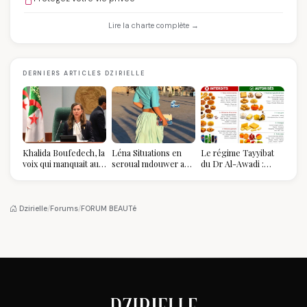
Lire la charte complète →
DERNIERS ARTICLES DZIRIELLE
Khalida Boufedech, la
Léna Situations en
Le régime Tayyibat
voix qui manquait au
seroual mdouwer au
du Dr Al-Awadi :
sommet de l'État
Louvre : quand le
pourquoi il a séduit
algérien
pantalon des
des millions de
Algéroises devient la
femmes algériennes,
pièce mode de l'été
et ce que vous devez
Dzirielle
/
Forums
/
FORUM BEAUTé
vraiment savoir