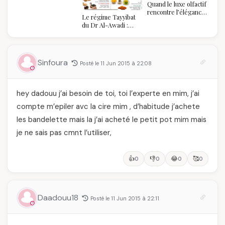
Quand le luxe olfactif
rencontre l’élégance
Le régime Tayyibat
algérienne : une
du Dr Al-Awadi :
célébration de la Fête
pourquoi il a séduit
des Mères hors du
des millions de
temps
femmes algériennes,
et ce que vous devez
Sinfoura
Posté le 11 Jun 2015 à 22:08
vraiment savoir
hey dadouu j’ai besoin de toi, toi l’experte en mim, j’ai
compte m’epiler avc la cire mim , d’habitude j’achete
les bandelette mais la j’ai acheté le petit pot mim mais
je ne sais pas cmnt l’utiliser,
👍
👎
😂
🥰
0
0
0
0
Daadouu18
Posté le 11 Jun 2015 à 22:11