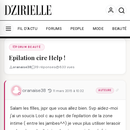
Nous utilisons des cookies pour améliorer votre
expérience et mesurer l'audience.
En savoir plus
Accepter tout
Personnaliser
FIL D'ACTU
FORUMS
PEOPLE
MODE
BEAUTÉ
Forums
/
FORUM BEAUTé
/
FORUM BEAUTÉ
Epilation cire Help !
oranaise38
19 réponses
833 vues
oranaise38
11 mars 2015 à 10:32
AUTEURE
Salam les filles, jspr que vous allez bien. Svp aidez-moi
j'ai un soucis Lool c au sujet de l'epilation de la zone
intime ( entre les jambes^^) je veux plus utiliser lerasoir