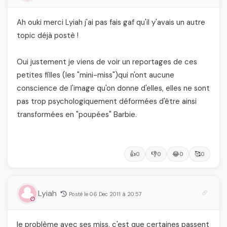
Ah ouki merci Lyiah j'ai pas fais gaf qu'il y'avais un autre
topic déjà postè !
Oui justement je viens de voir un reportages de ces
petites filles (les "mini-miss")qui n'ont aucune
conscience de l'image qu'on donne d'elles, elles ne sont
pas trop psychologiquement déformées d'être ainsi
transformées en "poupées" Barbie.
👍
👎
😂
🥰
0
0
0
0
Lyiah
Posté le 06 Dec 2011 à 20:57
le problème avec ses miss, c'est que certaines passent