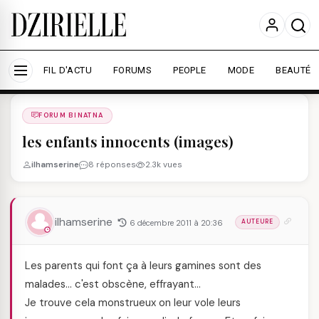
Nous utilisons des cookies pour améliorer votre
expérience et mesurer l'audience.
En savoir plus
Accepter tout
Personnaliser
FIL D'ACTU
FORUMS
PEOPLE
MODE
BEAUTÉ
Forums
/
FORUM BINATNA
/
FORUM BINATNA
les enfants innocents (images)
ilhamserine
8 réponses
2.3k vues
ilhamserine
6 décembre 2011 à 20:36
AUTEURE
Les parents qui font ça à leurs gamines sont des
malades… c'est obscène, effrayant…
Je trouve cela monstrueux on leur vole leurs