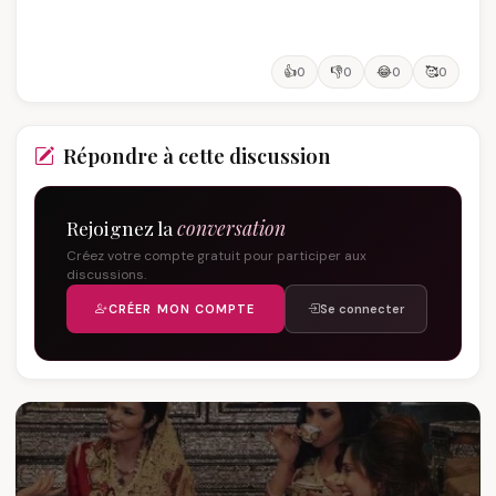
👍
👎
😂
🥰
0
0
0
0
Répondre à cette discussion
Rejoignez la
conversation
Créez votre compte gratuit pour participer aux
discussions.
CRÉER MON COMPTE
Se connecter