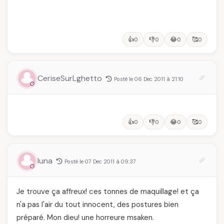
👍
👎
😂
🥰
0
0
0
0
CeriseSurLghetto
Posté le 06 Dec 2011 à 21:10
👍
👎
😂
🥰
0
0
0
0
luna
Posté le 07 Dec 2011 à 09:37
Je trouve ça affreux! ces tonnes de maquillage! et ça
n'a pas l'air du tout innocent, des postures bien
préparé. Mon dieu! une horreure msaken.