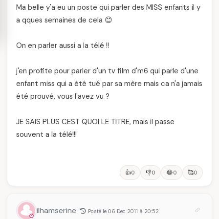
Ma belle y'a eu un poste qui parler des MISS enfants il y
a qques semaines de cela 😊
On en parler aussi a la télé !!
j'en profite pour parler d'un tv film d'm6 qui parle d'une
enfant miss qui a été tué par sa mère mais ca n'a jamais
été prouvé, vous l'avez vu ?
JE SAIS PLUS CEST QUOI LE TITRE, mais il passe
souvent a la télé!!!
👍
👎
😂
🥰
0
0
0
0
ilhamserine
Posté le 06 Dec 2011 à 20:52