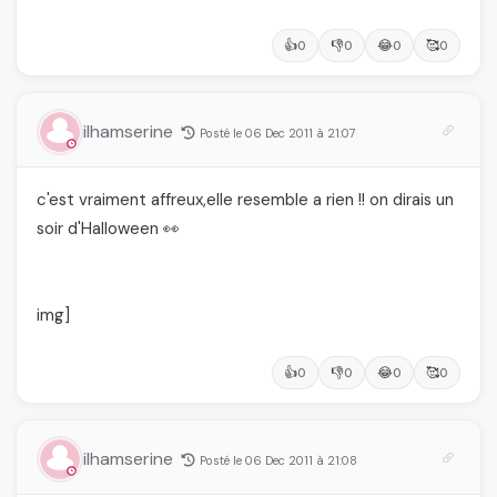
👍
👎
😂
🥰
0
0
0
0
ilhamserine
Posté le 06 Dec 2011 à 21:07
c'est vraiment affreux,elle resemble a rien !! on dirais un
soir d'Halloween 👀
img]
👍
👎
😂
🥰
0
0
0
0
ilhamserine
Posté le 06 Dec 2011 à 21:08