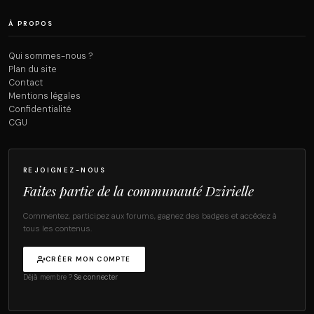
À PROPOS
Qui sommes-nous ?
Plan du site
Contact
Mentions légales
Confidentialité
CGU
REJOIGNEZ-NOUS
Faites partie de la communauté Dzirielle
Commentez, participez aux forums, gagnez des badges et accédez à
tous les contenus.
CRÉER MON COMPTE
Déjà membre ?
Se connecter