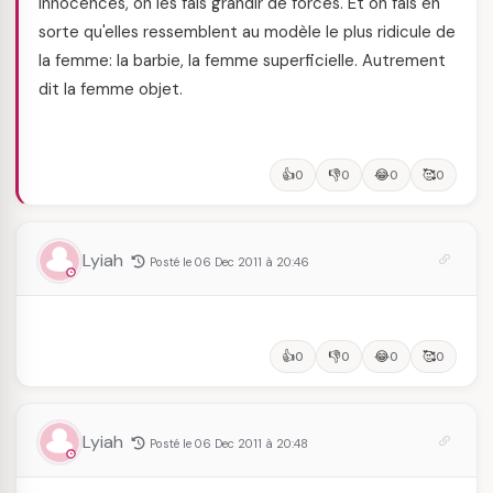
innocences, on les fais grandir de forces. Et on fais en
sorte qu'elles ressemblent au modèle le plus ridicule de
la femme: la barbie, la femme superficielle. Autrement
dit la femme objet.
👍
👎
😂
🥰
0
0
0
0
Lyiah
Posté le 06 Dec 2011 à 20:46
👍
👎
😂
🥰
0
0
0
0
Lyiah
Posté le 06 Dec 2011 à 20:48