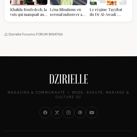
Khalida Boufedech, la
Léna Situations en
Le régime Tayyibat
voix qui manquait au
seroual mdouwer au
du Dr Al-Awadi :
sommet de l'État
Louvre : quand le
pourquoi il a séduit
algérien
pantalon des
des millions de
Algéroises devient la
femmes algériennes,
pièce mode de l'été
et ce que vous devez
Dzirielle
/
Forums
/
FORUM BINATNA
vraiment savoir
MAGAZINE & COMMUNAUTÉ — MODE, BEAUTÉ, MARIAGE &
CULTURE DZ