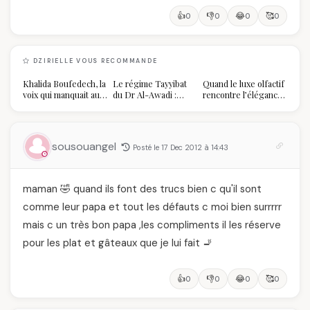
👍
👎
😂
🥰
0
0
0
0
DZIRIELLE VOUS RECOMMANDE
Khalida Boufedech, la
Le régime Tayyibat
Quand le luxe olfactif
voix qui manquait au
du Dr Al-Awadi :
rencontre l’élégance
sommet de l'État
pourquoi il a séduit
algérienne : une
algérien
des millions de
célébration de la Fête
femmes algériennes,
des Mères hors du
et ce que vous devez
temps
sousouangel
Posté le 17 Dec 2012 à 14:43
vraiment savoir
maman 🤣 quand ils font des trucs bien c qu'il sont
comme leur papa et tout les défauts c moi bien surrrrr
mais c un très bon papa ,les compliments il les réserve
pour les plat et gâteaux que je lui fait 🚬
👍
👎
😂
🥰
0
0
0
0