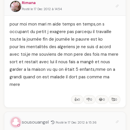
Rimana
Posté le 17 Dec 2012 à 14:54
pour moi mon mari m aide temps en temps,on s
occupant du petit j exagere pas parcequ il travaille
toute la journée fin de journée le pauvre est ko
pour les mentalités des algeriens je ne suis d acord
avec toi,je me souviens de mon pere des fois ma mere
sort et restait avec lui il nous fais a mangé et nous
garder a la maison vu qu on était 5 enfants,mme on a
grandi quand on est malade il dort pas comme ma
mere
👍
👎
😂
🥰
0
0
0
0
sousouangel
Posté le 17 Dec 2012 à 15:36