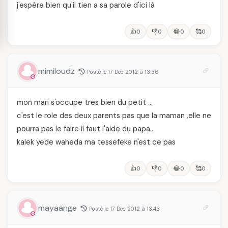
j'espère bien qu'il tien a sa parole d'ici là
👍
👎
😂
🥰
0
0
0
0
mimiloudz
Posté le 17 Dec 2012 à 13:36
mon mari s'occupe tres bien du petit …
c'est le role des deux parents pas que la maman ,elle ne
pourra pas le faire il faut l'aide du papa…
kalek yede waheda ma tessefeke n'est ce pas
👍
👎
😂
🥰
0
0
0
0
mayaange
Posté le 17 Dec 2012 à 13:43