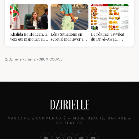
Khalida Boufedech, la
Léna Situations en
Le régime Tayyibat
voix qui manquait au
seroual mdouwer au
du Dr Al-Awadi :
sommet de l'État
Louvre : quand le
pourquoi il a séduit
algérien
pantalon des
des millions de
Algéroises devient la
femmes algériennes,
pièce mode de l'été
et ce que vous devez
Dzirielle
/
Forums
/
FORUM COUPLE
vraiment savoir
MAGAZINE & COMMUNAUTÉ — MODE, BEAUTÉ, MARIAGE &
CULTURE DZ