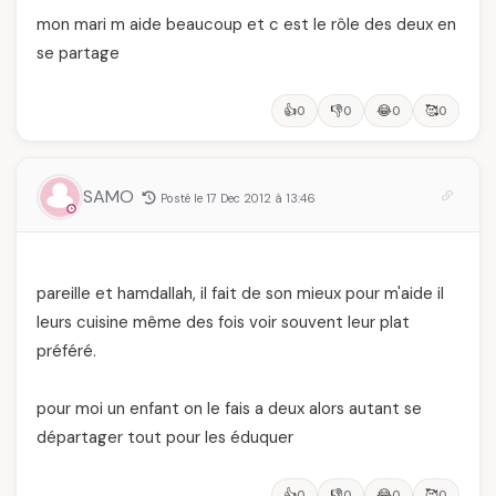
mon mari m aide beaucoup et c est le rôle des deux en
se partage
👍
👎
😂
🥰
0
0
0
0
SAMO
Posté le 17 Dec 2012 à 13:46
pareille et hamdallah, il fait de son mieux pour m'aide il
leurs cuisine même des fois voir souvent leur plat
préféré.
pour moi un enfant on le fais a deux alors autant se
départager tout pour les éduquer
👍
👎
😂
🥰
0
0
0
0