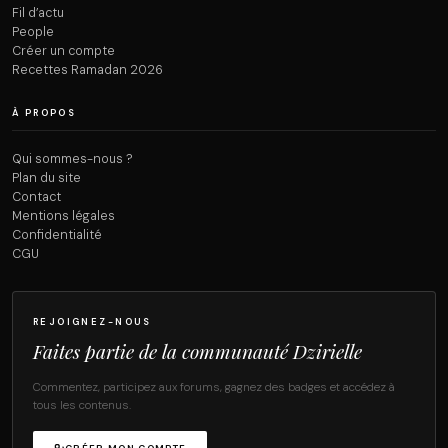
Fil d’actu
People
Créer un compte
Recettes Ramadan 2026
À PROPOS
Qui sommes-nous ?
Plan du site
Contact
Mentions légales
Confidentialité
CGU
REJOIGNEZ-NOUS
Faites partie de la communauté Dzirielle
Commentez, participez aux forums, gagnez des badges et accédez à
tous les contenus.