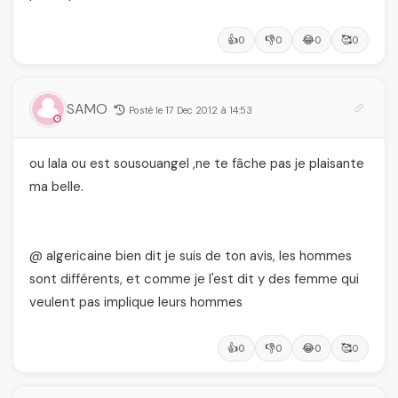
👍
👎
😂
🥰
0
0
0
0
SAMO
Posté le 17 Dec 2012 à 14:53
ou lala ou est sousouangel ,ne te fâche pas je plaisante
ma belle.
@ algericaine bien dit je suis de ton avis, les hommes
sont différents, et comme je l'est dit y des femme qui
veulent pas implique leurs hommes
👍
👎
😂
🥰
0
0
0
0