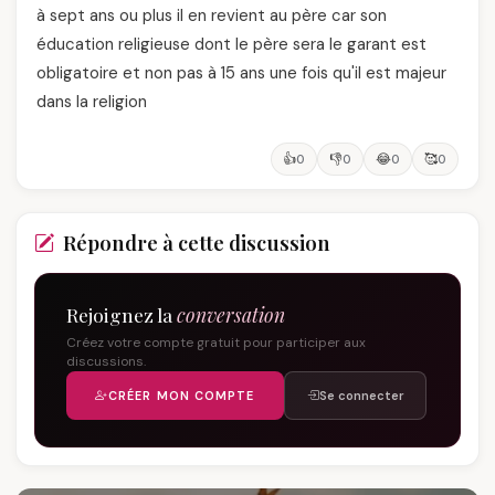
à sept ans ou plus il en revient au père car son
éducation religieuse dont le père sera le garant est
obligatoire et non pas à 15 ans une fois qu'il est majeur
dans la religion
👍
👎
😂
🥰
0
0
0
0
Répondre à cette discussion
Rejoignez la
conversation
Créez votre compte gratuit pour participer aux
discussions.
CRÉER MON COMPTE
Se connecter