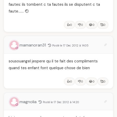
fautes: ils tombent c ta fautes ils se disputent c ta
faute……. 🤕
👍
👎
😂
🥰
0
0
0
0
mamanoran31
Posté le 17 Dec 2012 à 14:05
sousouangel jespere qu il te fait des compliments
quand tes enfant font quelque chose de bien
👍
👎
😂
🥰
0
0
0
0
magnolia
Posté le 17 Dec 2012 à 14:20