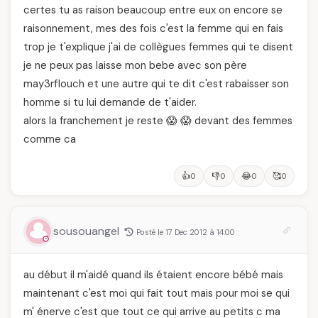
certes tu as raison beaucoup entre eux on encore se
raisonnement, mes des fois c'est la femme qui en fais
trop je t'explique j'ai de collègues femmes qui te disent
je ne peux pas laisse mon bebe avec son père
may3rflouch et une autre qui te dit c'est rabaisser son
homme si tu lui demande de t'aider.
alors la franchement je reste 😱 😱 devant des femmes
comme ca
👍
👎
😂
🥰
0
0
0
0
sousouangel
Posté le 17 Dec 2012 à 14:00
au début il m'aidé quand ils étaient encore bébé mais
maintenant c'est moi qui fait tout mais pour moi se qui
m' énerve c'est que tout ce qui arrive au petits c ma