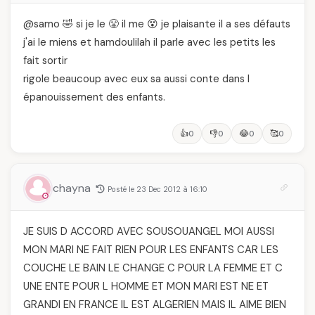
@samo 🤣 si je le 😤 il me 😵 je plaisante il a ses défauts
j'ai le miens et hamdoulilah il parle avec les petits les
fait sortir
rigole beaucoup avec eux sa aussi conte dans l
épanouissement des enfants.
👍
👎
😂
🥰
0
0
0
0
chayna
Posté le 23 Dec 2012 à 16:10
JE SUIS D ACCORD AVEC SOUSOUANGEL MOI AUSSI
MON MARI NE FAIT RIEN POUR LES ENFANTS CAR LES
COUCHE LE BAIN LE CHANGE C POUR LA FEMME ET C
UNE ENTE POUR L HOMME ET MON MARI EST NE ET
GRANDI EN FRANCE IL EST ALGERIEN MAIS IL AIME BIEN