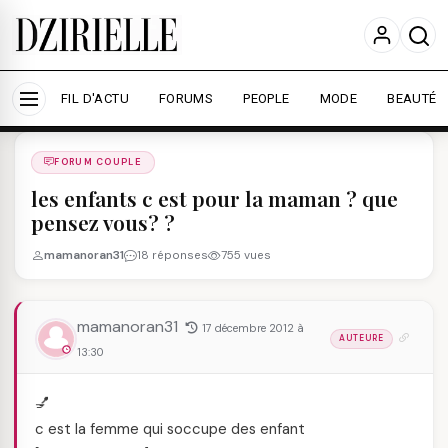
Nous utilisons des cookies pour améliorer votre
expérience et mesurer l'audience.
En savoir plus
Accepter tout
Personnaliser
FIL D'ACTU
FORUMS
PEOPLE
MODE
BEAUTÉ
Forums
/
FORUM COUPLE
/
FORUM COUPLE
les enfants c est pour la maman ? que
pensez vous? ?
mamanoran31
18 réponses
755 vues
mamanoran31
17 décembre 2012 à
AUTEURE
13:30
💅
c est la femme qui soccupe des enfant