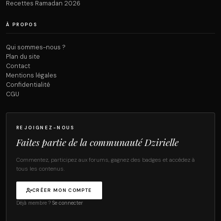
Recettes Ramadan 2026
À PROPOS
Qui sommes-nous ?
Plan du site
Contact
Mentions légales
Confidentialité
CGU
REJOIGNEZ-NOUS
Faites partie de la communauté Dzirielle
Commentez, participez aux forums, gagnez des badges et accédez à
tous les contenus.
CRÉER MON COMPTE
Déjà membre ?
Se connecter