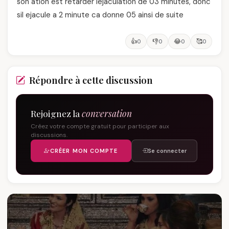
son ation est retarder lejaculation de 03 minutes, donc
sil ejacule a 2 minute ca donne 05 ainsi de suite
👍
👎
😂
🥰
0
0
0
0
Répondre à cette discussion
Rejoignez la
conversation
Créez votre compte gratuit pour participer aux
discussions.
CRÉER MON COMPTE
Se connecter