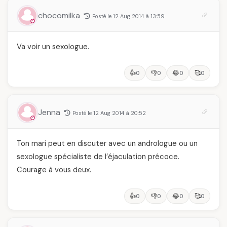
chocomilka
Posté le 12 Aug 2014 à 13:59
Va voir un sexologue.
👍
👎
😂
🥰
0
0
0
0
Jenna
Posté le 12 Aug 2014 à 20:52
Ton mari peut en discuter avec un andrologue ou un
sexologue spécialiste de l’éjaculation précoce.
Courage à vous deux.
👍
👎
😂
🥰
0
0
0
0