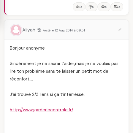
👍
👎
😂
🥰
0
0
0
0
Aliyah
Posté le 12 Aug 2014 à 09:51
Bonjour anonyme
Sincérement je ne saurai t’aider,mais je ne voulais pas
lire ton probléme sans te laisser un petit mot de
réconfort….
J’ai trouvé 2/3 liens si ça t’interrésse,
http://www.garderlecontrole.fr/