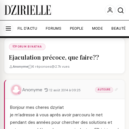
Nous utilisons des cookies pour améliorer votre
expérience et mesurer l'audience.
En savoir plus
Accepter tout
Personnaliser
FIL D'ACTU
FORUMS
PEOPLE
MODE
BEAUTÉ
Forums
/
FORUM BINATNA
/
FORUM BINATNA
Ejaculation précoce, que faire??
Anonyme
6 réponses
2.7k vues
Anonyme
12 août 2014 à 09:25
AUTEURE
Bonjour mes cheres dzyriat
je m’adresse à vous aprés avoir parcouru le net
pendant des années pour chercher des solutions et