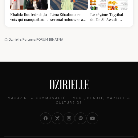
Khalida Boufedech, la
Léna Situations en
Le régime Tayyibat
voix qui manquait au
seroual mdouwer au
du Dr Al-Awadi :
sommet de l'État
Louvre : quand le
pourquoi il a séduit
algérien
pantalon des
des millions de
Algéroises devient la
femmes algériennes,
pièce mode de l'été
et ce que vous devez
Dzirielle
/
Forums
/
FORUM BINATNA
vraiment savoir
MAGAZINE & COMMUNAUTÉ — MODE, BEAUTÉ, MARIAGE &
CULTURE DZ