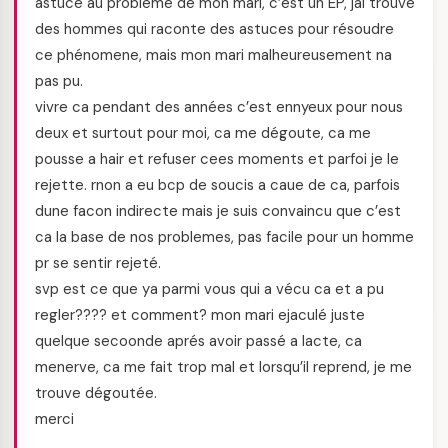
astuce au problème de mon mari, c’est un EP, jai trouvé
des hommes qui raconte des astuces pour résoudre
ce phénomene, mais mon mari malheureusement na
pas pu.
vivre ca pendant des années c’est ennyeux pour nous
deux et surtout pour moi, ca me dégoute, ca me
pousse a hair et refuser cees moments et parfoi je le
rejette. rnon a eu bcp de soucis a caue de ca, parfois
dune facon indirecte mais je suis convaincu que c’est
ca la base de nos problemes, pas facile pour un homme
pr se sentir rejeté.
svp est ce que ya parmi vous qui a vécu ca et a pu
regler???? et comment? mon mari ejaculé juste
quelque secoonde aprés avoir passé a lacte, ca
menerve, ca me fait trop mal et lorsqu’il reprend, je me
trouve dégoutée.
merci