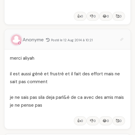
👍
👎
😂
🥰
0
0
0
0
Anonyme
Posté le 12 Aug 2014 à 10:21
merci aliyah
il est aussi géné et frustré et il fait des effort mais ne
sait pas comment
je ne sais pas sila deja parl&é de ca avec des amis mais
je ne pense pas
👍
👎
😂
🥰
0
0
0
0