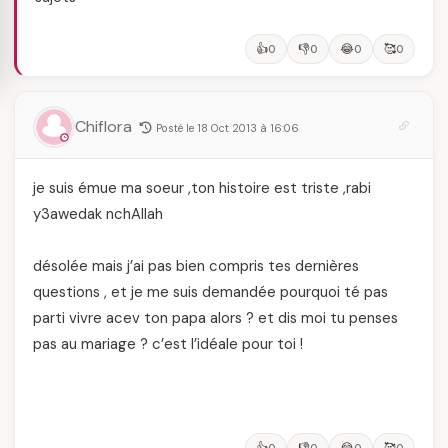
👍
👎
😂
🥰
0
0
0
0
Chiflora
Posté le 18 Oct 2013 à 16:06
je suis émue ma soeur ,ton histoire est triste ,rabi
y3awedak nchAllah
désolée mais j’ai pas bien compris tes dernières
questions , et je me suis demandée pourquoi té pas
parti vivre acev ton papa alors ? et dis moi tu penses
pas au mariage ? c’est l’idéale pour toi !