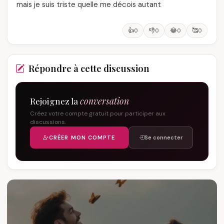
mais je suis triste quelle me décois autant
👍
👎
😂
🥰
0
0
0
0
Répondre à cette discussion
Rejoignez la
conversation
Créez votre compte gratuit pour participer aux
discussions.
CRÉER MON COMPTE
Se connecter