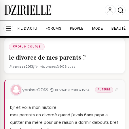
Nous utilisons des cookies pour améliorer votre
expérience et mesurer l'audience.
En savoir plus
Accepter tout
Personnaliser
FIL D'ACTU
FORUMS
PEOPLE
MODE
BEAUTÉ
Forums
/
FORUM COUPLE
/
FORUM COUPLE
le divorce de mes parents ?
yanisse2013
4 réponses
908 vues
yanisse2013
18 octobre 2013 à 15:54
AUTEURE
bjr et voila mon histoire
mes parents en divorcé quand j’avais 6ans papa a
quitter ma mére pour une raison a dormir debouts bref