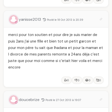
👍
👎
😂
🥰
0
0
0
0
yanisse2013
Posté le 18 Oct 2013 à 20:39
merci pour ton soutien et pour dire je suis marier de
puis 2ans j’ai une fille et bien tot un petit garcon et
pour mon pére tu sait que lhadana et pour la maman et
l divorce de mes parents remonte a 24ans déja c’est
juste que pour moi comme si c’etait hier voila et merci
encore
👍
👎
😂
🥰
0
0
0
0
doucebrize
Posté le 27 Oct 2013 à 19:07