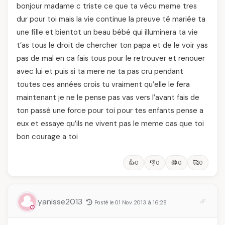
bonjour madame c triste ce que ta vécu meme tres
dur pour toi mais la vie continue la preuve té mariée ta
une fille et bientot un beau bébé qui illuminera ta vie
t’as tous le droit de chercher ton papa et de le voir yas
pas de mal en ca fais tous pour le retrouver et renouer
avec lui et puis si ta mere ne ta pas cru pendant
toutes ces années crois tu vraiment qu’elle le fera
maintenant je ne le pense pas vas vers l’avant fais de
ton passé une force pour toi pour tes enfants pense a
eux et essaye qu’ils ne vivent pas le meme cas que toi
bon courage a toi
👍
👎
😂
🥰
0
0
0
0
yanisse2013
Posté le 01 Nov 2013 à 16:28