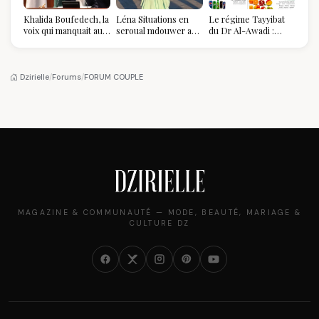
Khalida Boufedech, la
Léna Situations en
Le régime Tayyibat
voix qui manquait au
seroual mdouwer au
du Dr Al-Awadi :
sommet de l'État
Louvre : quand le
pourquoi il a séduit
algérien
pantalon des
des millions de
Algéroises devient la
femmes algériennes,
pièce mode de l'été
et ce que vous devez
Dzirielle
/
Forums
/
FORUM COUPLE
vraiment savoir
MAGAZINE & COMMUNAUTÉ — MODE, BEAUTÉ, MARIAGE &
CULTURE DZ