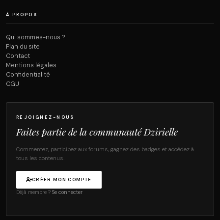
À PROPOS
Qui sommes-nous ?
Plan du site
Contact
Mentions légales
Confidentialité
CGU
REJOIGNEZ-NOUS
Faites partie de la communauté Dzirielle
Commentez, participez aux forums, gagnez des badges et accédez à
tous les contenus.
CRÉER MON COMPTE
Déjà membre ?
Se connecter