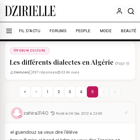
Nous utilisons des cookies pour améliorer votre
expérience et mesurer l'audience.
En savoir plus
Accepter tout
Personnaliser
FIL D'ACTU
FORUMS
PEOPLE
MODE
BEAUTÉ
Forums
/
FORUM CULTURE
/
FORUM CULTURE
Les différents dialectes en Algérie
(Page 5)
tlemcen
197 réponses
32.4k vues
«
‹
1
2
3
4
5
›
»
zahira3140
Posté le 06 Dec 2012 à 23:49
el guendouz sa veux dire l'élève