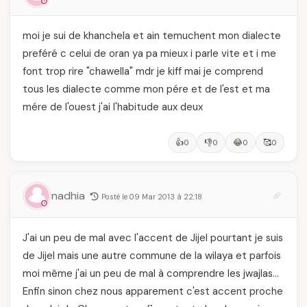
moi je sui de khanchela et ain temuchent mon dialecte
preféré c celui de oran ya pa mieux i parle vite et i me
font trop rire "chawella" mdr je kiff mai je comprend
tous les dialecte comme mon pére et de l'est et ma
mére de l'ouest j'ai l'habitude aux deux
👍
👎
😂
🥰
0
0
0
0
nadhia
Posté le 09 Mar 2013 à 22:18
J'ai un peu de mal avec l'accent de Jijel pourtant je suis
de Jijel mais une autre commune de la wilaya et parfois
moi même j'ai un peu de mal à comprendre les jwajlas…
Enfin sinon chez nous apparement c'est accent proche