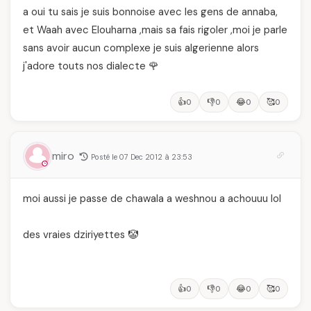
a oui tu sais je suis bonnoise avec les gens de annaba,
et Waah avec Elouharna ,mais sa fais rigoler ,moi je parle
sans avoir aucun complexe je suis algerienne alors
j'adore touts nos dialecte 🌹
👍
👎
😂
🥰
0
0
0
0
miro
Posté le 07 Dec 2012 à 23:53
moi aussi je passe de chawala a weshnou a achouuu lol
des vraies dziriyettes 🤡
👍
👎
😂
🥰
0
0
0
0