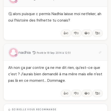
🤔 alors puisque c permis Nadhia laisse moi netfeker, ah
oui l’histoire des fnifnette tu conais?
👍
👎
😂
🥰
0
0
0
0
nadhia
Posté le 18 Sep 2014 à 12:51
Ah non ça par contre ça ne me dit rien, qu’est-ce que
c’est ? J’aurais bien demandé à ma mère mais elle n’est
pas là en ce moment… Dommage.
👍
👎
😂
🥰
0
0
0
0
DZIRIELLE VOUS RECOMMANDE