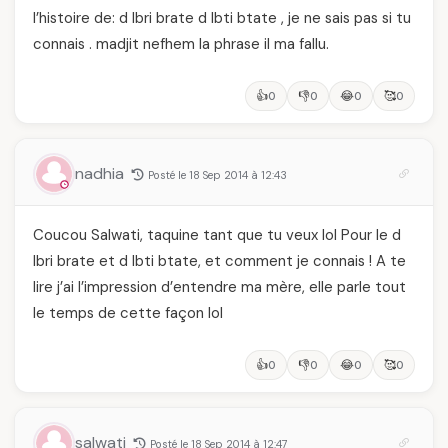
l’histoire de: d lbri brate d lbti btate , je ne sais pas si tu
connais . madjit nefhem la phrase il ma fallu.
👍
👎
😂
🥰
0
0
0
0
nadhia
Posté le 18 Sep 2014 à 12:43
Coucou Salwati, taquine tant que tu veux lol Pour le d
lbri brate et d lbti btate, et comment je connais ! A te
lire j’ai l’impression d’entendre ma mère, elle parle tout
le temps de cette façon lol
👍
👎
😂
🥰
0
0
0
0
salwati
Posté le 18 Sep 2014 à 12:47