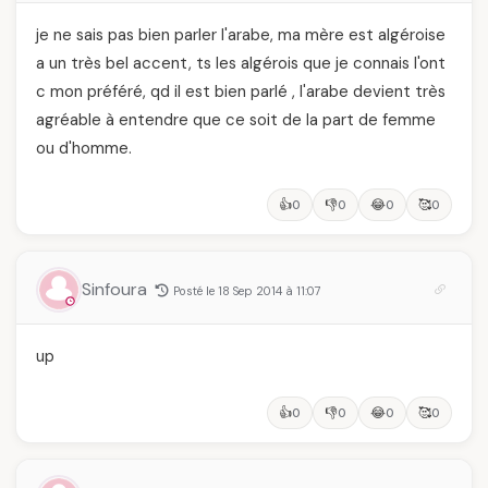
je ne sais pas bien parler l'arabe, ma mère est algéroise
a un très bel accent, ts les algérois que je connais l'ont
c mon préféré, qd il est bien parlé , l'arabe devient très
agréable à entendre que ce soit de la part de femme
ou d'homme.
👍
👎
😂
🥰
0
0
0
0
Sinfoura
Posté le 18 Sep 2014 à 11:07
up
👍
👎
😂
🥰
0
0
0
0