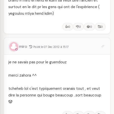
bravo !!! miro el hend el kdim sa veux dire l'ancien et
surtout en le dit pr les gens qui ont de l'expérience (
yegoulou ntiya hend kdim)
👍
👎
😂
🥰
0
0
0
0
miro
Posté le 07 Dec 2012 à 15:17
je ne savais pas pour le guendouz
merci zahora ^^
tcheheb lol c'est typiquement oranais tout , et veut
dire la personne qui bouge beaucoup ..sort beaucoup
🤡