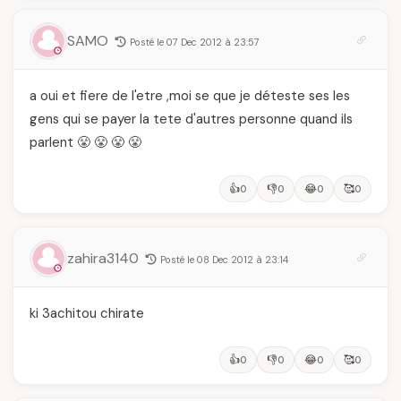
SAMO
Posté le 07 Dec 2012 à 23:57
a oui et fiere de l'etre ,moi se que je déteste ses les
gens qui se payer la tete d'autres personne quand ils
parlent 😤 😤 😤 😤
👍
👎
😂
🥰
0
0
0
0
zahira3140
Posté le 08 Dec 2012 à 23:14
ki 3achitou chirate
👍
👎
😂
🥰
0
0
0
0