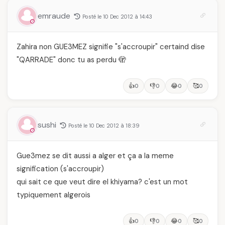
emraude
Posté le 10 Dec 2012 à 14:43
Zahira non GUE3MEZ signifie "s'accroupir" certaind dise
"QARRADE" donc tu as perdu 🫣
👍
👎
😂
🥰
0
0
0
0
sushi
Posté le 10 Dec 2012 à 18:39
Gue3mez se dit aussi a alger et ça a la meme
signification (s'accroupir)
qui sait ce que veut dire el khiyama? c'est un mot
typiquement algerois
👍
👎
😂
🥰
0
0
0
0