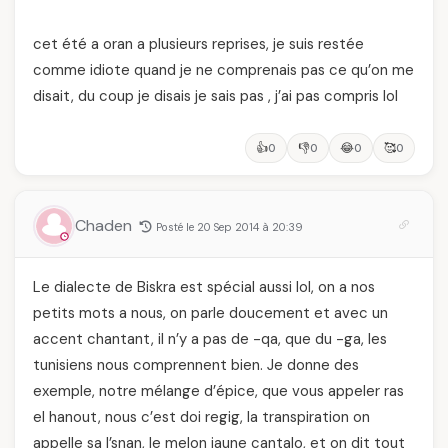
cet été a oran a plusieurs reprises, je suis restée
comme idiote quand je ne comprenais pas ce qu’on me
disait, du coup je disais je sais pas , j’ai pas compris lol
👍
👎
😂
🥰
0
0
0
0
Chaden
Posté le 20 Sep 2014 à 20:39
Le dialecte de Biskra est spécial aussi lol, on a nos
petits mots a nous, on parle doucement et avec un
accent chantant, il n’y a pas de -qa, que du -ga, les
tunisiens nous comprennent bien. Je donne des
exemple, notre mélange d’épice, que vous appeler ras
el hanout, nous c’est doi regig, la transpiration on
appelle sa l’snan, le melon jaune cantalo, et on dit tout