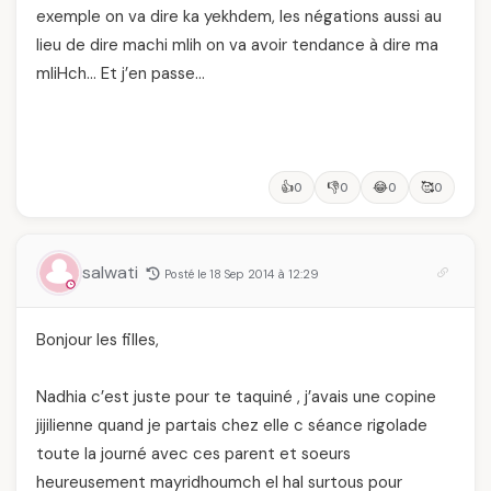
exemple on va dire ka yekhdem, les négations aussi au
lieu de dire machi mlih on va avoir tendance à dire ma
mliHch… Et j’en passe…
👍
👎
😂
🥰
0
0
0
0
salwati
Posté le 18 Sep 2014 à 12:29
Bonjour les filles,
Nadhia c’est juste pour te taquiné , j’avais une copine
jijilienne quand je partais chez elle c séance rigolade
toute la journé avec ces parent et soeurs
heureusement mayridhoumch el hal surtous pour