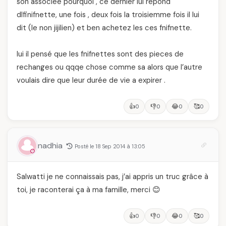
son associeé pourquoi , ce dernier lui repond
dlfinifnette, une fois , deux fois la troisiemme fois il lui
dit (le non jijilien) et ben achetez les ces fnifnette.
lui il pensé que les fnifnettes sont des pieces de
rechanges ou qqqe chose comme sa alors que l’autre
voulais dire que leur durée de vie a expirer .
👍
👎
😂
🥰
0
0
0
0
nadhia
Posté le 18 Sep 2014 à 13:05
Salwatti je ne connaissais pas, j’ai appris un truc grâce à
toi, je raconterai ça à ma famille, merci 😊
👍
👎
😂
🥰
0
0
0
0