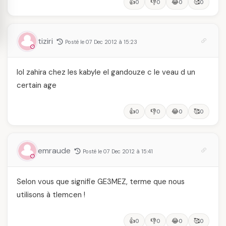
👍
👎
😂
🥰
0
0
0
0
tiziri
Posté le 07 Dec 2012 à 15:23
lol zahira chez les kabyle el gandouze c le veau d un
certain age
👍
👎
😂
🥰
0
0
0
0
emraude
Posté le 07 Dec 2012 à 15:41
Selon vous que signifie GE3MEZ, terme que nous
utilisons à tlemcen !
👍
👎
😂
🥰
0
0
0
0