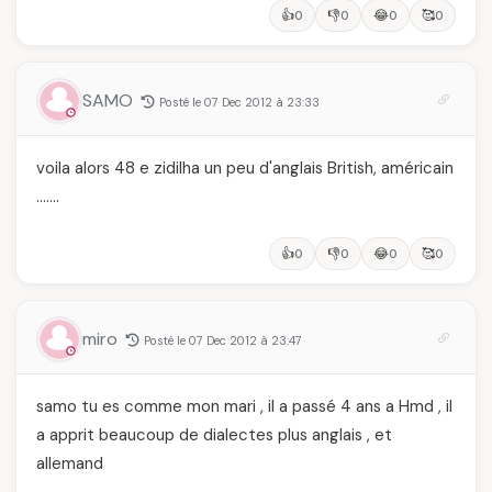
👍
👎
😂
🥰
0
0
0
0
SAMO
Posté le 07 Dec 2012 à 23:33
voila alors 48 e zidilha un peu d'anglais British, américain
…….
👍
👎
😂
🥰
0
0
0
0
miro
Posté le 07 Dec 2012 à 23:47
samo tu es comme mon mari , il a passé 4 ans a Hmd , il
a apprit beaucoup de dialectes plus anglais , et
allemand