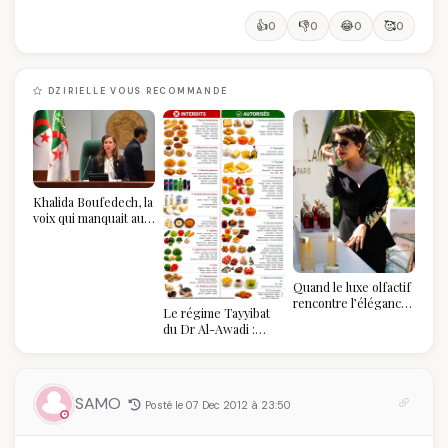
👍
👎
😂
🥰
0
0
0
0
DZIRIELLE VOUS RECOMMANDE
Khalida Boufedech, la
voix qui manquait au
sommet de l'État
algérien
Quand le luxe olfactif
rencontre l’élégance
Le régime Tayyibat
algérienne : une
du Dr Al-Awadi :
célébration de la Fête
pourquoi il a séduit
des Mères hors du
des millions de
temps
femmes algériennes,
et ce que vous devez
SAMO
Posté le 07 Dec 2012 à 23:50
vraiment savoir