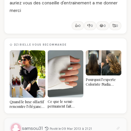
auriez vous des conseille d'entrainement a me donner
merci
👍
👎
😂
🥰
0
0
0
0
DZIRIELLE VOUS RECOMMANDE
Pourquoi l'experte
Coloriste Nadia
refuse de refaire
votre balayage (et
pourquoi vous allez
Ce que le semi-
Quand le luxe olfactif
l'adorer pour ça)
permanent fait
rencontre l’élégance
réellement à vos
algérienne : une
ongles
célébration de la Fête
des Mères hors du
temps
samsou31
Posté le 09 Mar 2013 à 21:21