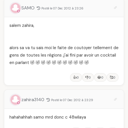
SAMO
Posté le 07 Dec 2012 à 23:26
salem zahira,
alors sa va tu sais moi le faite de coutoyer tellement de
gens de toutes les régions ,j'ai fini par avoir un cocktail
en parlant 🤣 🤣 🤣 🤣 🤣 🤣 🤣 🤣 🤣 🤣 🤣
👍
👎
😂
🥰
0
0
0
0
zahira3140
Posté le 07 Dec 2012 à 23:29
hahahahhah samo mrd donc c 48wilaya