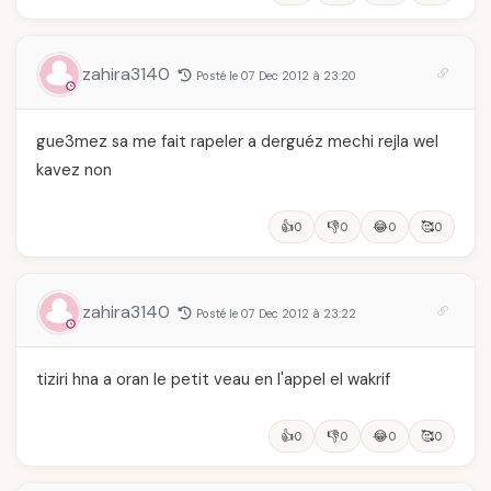
zahira3140
Posté le 07 Dec 2012 à 23:20
gue3mez sa me fait rapeler a derguéz mechi rejla wel
kavez non
👍
👎
😂
🥰
0
0
0
0
zahira3140
Posté le 07 Dec 2012 à 23:22
tiziri hna a oran le petit veau en l'appel el wakrif
👍
👎
😂
🥰
0
0
0
0