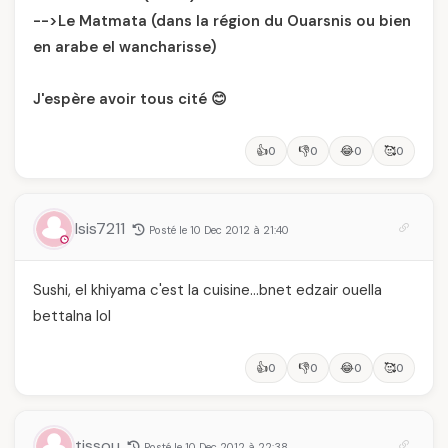
-->Le Matmata (dans la région du Ouarsnis ou bien
en arabe el wancharisse)
J'espère avoir tous cité 😊
👍
👎
😂
🥰
0
0
0
0
Isis7211
Posté le 10 Dec 2012 à 21:40
Sushi, el khiyama c'est la cuisine…bnet edzair ouella
bettalna lol
👍
👎
😂
🥰
0
0
0
0
tissou
Posté le 10 Dec 2012 à 22:38