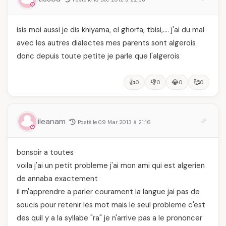
isis moi aussi je dis khiyama, el ghorfa, tbisi,…. j'ai du mal
avec les autres dialectes mes parents sont algerois
donc depuis toute petite je parle que l'algerois
👍
👎
😂
🥰
0
0
0
0
ileanam
Posté le 09 Mar 2013 à 21:16
bonsoir a toutes
voila j'ai un petit probleme j'ai mon ami qui est algerien
de annaba exactement
il m'apprendre a parler courament la langue jai pas de
soucis pour retenir les mot mais le seul probleme c'est
des quil y a la syllabe "ra" je n'arrive pas a le prononcer