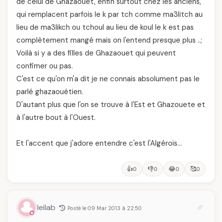
de celui de Ghazaouet, enfin surtout chez les anciens,
qui remplacent parfois le k par tch comme ma3litch au
lieu de ma3likch ou tchoul au lieu de koul le k est pas
complètement mangé mais on l'entend presque plus ..;
Voilà si y a des filles de Ghazaouet qui peuvent
confimer ou pas.
C'est ce qu'on m'a dit je ne connais absolument pas le
parlé ghazaouétien.
D'autant plus que l'on se trouve à l'Est et Ghazouete et
à l'autre bout à l'Ouest.
Et l'accent que j'adore entendre c'est l'Algérois…
👍
👎
😂
🥰
0
0
0
0
leilab
Posté le 09 Mar 2013 à 22:50