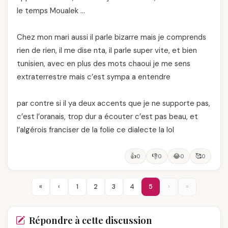
le temps Moualek …
Chez mon mari aussi il parle bizarre mais je comprends
rien de rien, il me dise nta, il parle super vite, et bien
tunisien, avec en plus des mots chaoui je me sens
extraterrestre mais c’est sympa a entendre
par contre si il ya deux accents que je ne supporte pas,
c’est l’oranais, trop dur a écouter c’est pas beau, et
l’algérois franciser de la folie ce dialecte la lol
👍
👎
😂
🥰
0
0
0
0
«
‹
1
2
3
4
5
›
»
Répondre à cette discussion