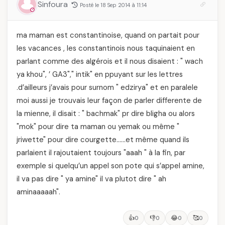
Sinfoura
Posté le 18 Sep 2014 à 11:14
ma maman est constantinoise, quand on partait pour
les vacances , les constantinois nous taquinaient en
parlant comme des algérois et il nous disaient : " wach
ya khou", ’ GA3"," intik" en ppuyant sur les lettres
.d’ailleurs j’avais pour surnom " edzirya" et en paralele
moi aussi je trouvais leur façon de parler differente de
la mienne, il disait : " bachmak" pr dire bligha ou alors
"mok" pour dire ta maman ou yemak ou même "
jriwette" pour dire courgette……et même quand ils
parlaient il rajoutaient toujours "aaah " à la fin, par
exemple si quelqu’un appel son pote qui s’appel amine,
il va pas dire " ya amine" il va plutot dire " ah
aminaaaaah".
👍
👎
😂
🥰
0
0
0
0