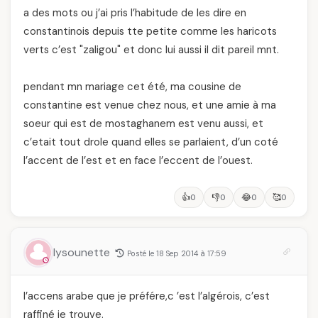
a des mots ou j’ai pris l’habitude de les dire en
constantinois depuis tte petite comme les haricots
verts c’est "zaligou" et donc lui aussi il dit pareil mnt.
pendant mn mariage cet été, ma cousine de
constantine est venue chez nous, et une amie à ma
soeur qui est de mostaghanem est venu aussi, et
c’etait tout drole quand elles se parlaient, d’un coté
l’accent de l’est et en face l’eccent de l’ouest.
👍
👎
😂
🥰
0
0
0
0
lysounette
Posté le 18 Sep 2014 à 17:59
l’accens arabe que je préfére,c ’est l’algérois, c’est
raffiné je trouve.