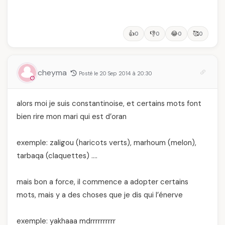
👍
👎
😂
🥰
0
0
0
0
cheyma
Posté le 20 Sep 2014 à 20:30
alors moi je suis constantinoise, et certains mots font
bien rire mon mari qui est d’oran
exemple: zaligou (haricots verts), marhoum (melon),
tarbaqa (claquettes) ….
mais bon a force, il commence a adopter certains
mots, mais y a des choses que je dis qui l’énerve
exemple: yakhaaa mdrrrrrrrrrr