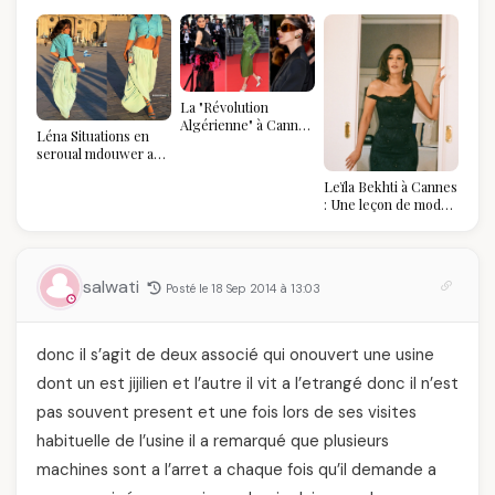
La "Révolution
Algérienne" à Cannes
Léna Situations en
2026 : Au-delà du
seroual mdouwer au
glamour, l'affirmation
Louvre : quand le
souveraine
Leïla Bekhti à Cannes
pantalon des
: Une leçon de mode
Algéroises devient la
vintage,
pièce mode de l'été
d'engagement et de
transmission
salwati
Posté le 18 Sep 2014 à 13:03
donc il s’agit de deux associé qui onouvert une usine
dont un est jijilien et l’autre il vit a l’etrangé donc il n’est
pas souvent present et une fois lors de ses visites
habituelle de l’usine il a remarqué que plusieurs
machines sont a l’arret a chaque fois qu’il demande a