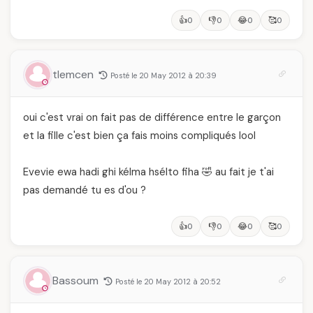
👍
👎
😂
🥰
0
0
0
0
tlemcen
Posté le 20 May 2012 à 20:39
oui c'est vrai on fait pas de différence entre le garçon
et la fille c'est bien ça fais moins compliqués lool
Evevie ewa hadi ghi kélma hsélto fiha 🤣 au fait je t'ai
pas demandé tu es d'ou ?
👍
👎
😂
🥰
0
0
0
0
Bassoum
Posté le 20 May 2012 à 20:52