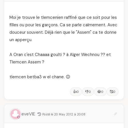
Moi je trouve le tlemcenien raffiné que ce soit pour les
filles ou pour les garçons. Ca se parle calmement. Avec
douceur souvent. Déjà rien que le "Assem" ca te donne
un apperçu.
A Oran c'est Chaaaa goulti ? à Alger Wechnou ?? et
Tlemcen Assem ?
tlemcen betba3 w el chane. 😊
👍
👎
😂
🥰
0
0
0
0
eveVIE
Posté le 20 May 2012 à 20:08