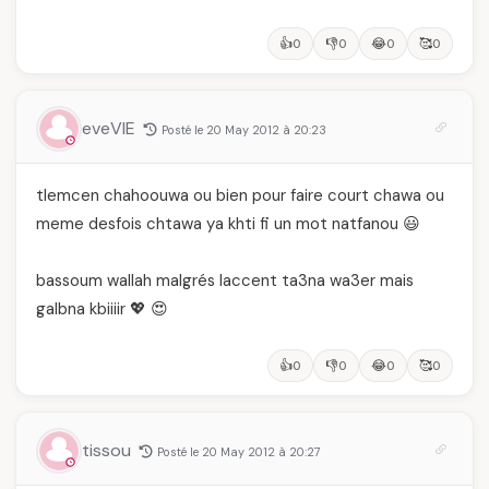
👍
👎
😂
🥰
0
0
0
0
eveVIE
Posté le 20 May 2012 à 20:23
tlemcen chahoouwa ou bien pour faire court chawa ou
meme desfois chtawa ya khti fi un mot natfanou 😃
bassoum wallah malgrés laccent ta3na wa3er mais
galbna kbiiiir 💖 😍
👍
👎
😂
🥰
0
0
0
0
tissou
Posté le 20 May 2012 à 20:27