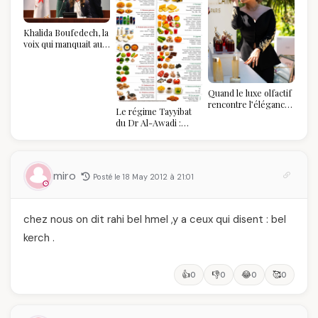
Khalida Boufedech, la
voix qui manquait au
sommet de l'État
algérien
Quand le luxe olfactif
rencontre l’élégance
Le régime Tayyibat
algérienne : une
du Dr Al-Awadi :
célébration de la Fête
pourquoi il a séduit
des Mères hors du
des millions de
temps
femmes algériennes,
et ce que vous devez
miro
Posté le 18 May 2012 à 21:01
vraiment savoir
chez nous on dit rahi bel hmel ,y a ceux qui disent : bel
kerch .
👍
👎
😂
🥰
0
0
0
0