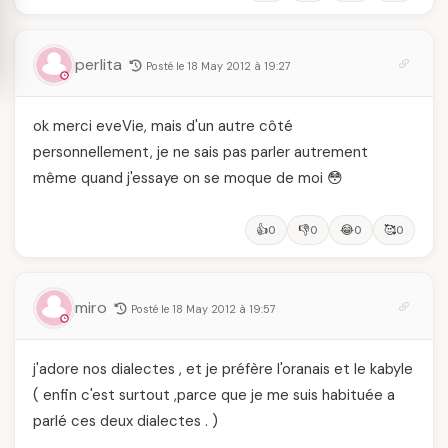
perlita
Posté le 18 May 2012 à 19:27
ok merci eveVie, mais d'un autre côté
personnellement, je ne sais pas parler autrement
même quand j'essaye on se moque de moi 😳
👍
👎
😂
🥰
0
0
0
0
miro
Posté le 18 May 2012 à 19:57
j'adore nos dialectes , et je préfère l'oranais et le kabyle
( enfin c'est surtout ,parce que je me suis habituée a
parlé ces deux dialectes . )