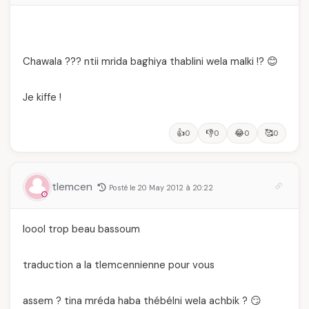
Chawala ??? ntii mrida baghiya thablini wela malki !? 😊
Je kiffe !
👍
👎
😂
🥰
0
0
0
0
tlemcen
Posté le 20 May 2012 à 20:22
loool trop beau bassoum
traduction a la tlemcennienne pour vous
assem ? tina mréda haba thébélni wela achbik ? 😏