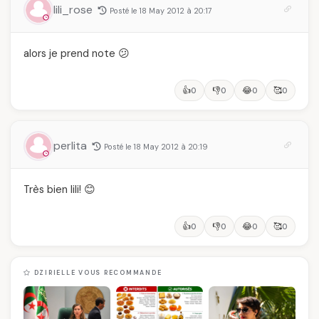
lili_rose
Posté le 18 May 2012 à 20:17
alors je prend note 😕
👍
👎
😂
🥰
0
0
0
0
perlita
Posté le 18 May 2012 à 20:19
Très bien lili! 😊
👍
👎
😂
🥰
0
0
0
0
DZIRIELLE VOUS RECOMMANDE