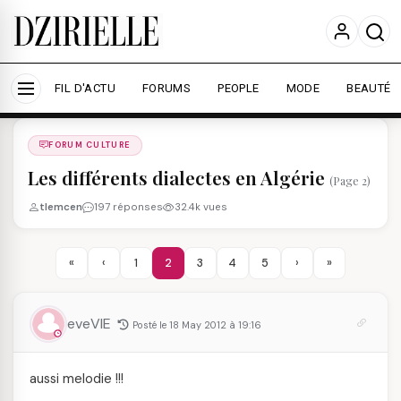
Nous utilisons des cookies pour améliorer votre
expérience et mesurer l'audience.
En savoir plus
Accepter tout
Personnaliser
FIL D'ACTU
FORUMS
PEOPLE
MODE
BEAUTÉ
Forums
/
FORUM CULTURE
/
FORUM CULTURE
Les différents dialectes en Algérie
(Page 2)
tlemcen
197 réponses
32.4k vues
«
‹
1
2
3
4
5
›
»
eveVIE
Posté le 18 May 2012 à 19:16
aussi melodie !!!