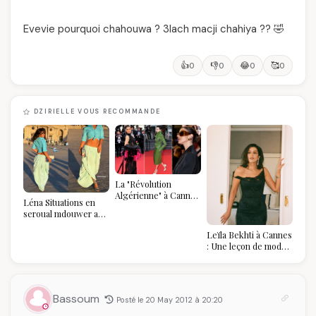
Evevie pourquoi chahouwa ? 3lach macji chahiya ?? 🤣
👍
👎
😂
🥰
0
0
0
0
DZIRIELLE VOUS RECOMMANDE
La "Révolution
Algérienne" à Cannes
Léna Situations en
2026 : Au-delà du
seroual mdouwer au
glamour, l'affirmation
Louvre : quand le
souveraine
Leïla Bekhti à Cannes
pantalon des
: Une leçon de mode
Algéroises devient la
vintage,
pièce mode de l'été
d'engagement et de
transmission
Bassoum
Posté le 20 May 2012 à 20:20