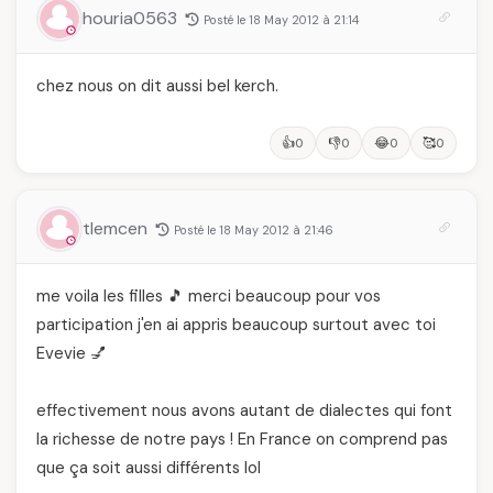
houria0563
Posté le 18 May 2012 à 21:14
chez nous on dit aussi bel kerch.
👍
👎
😂
🥰
0
0
0
0
tlemcen
Posté le 18 May 2012 à 21:46
me voila les filles 🎵 merci beaucoup pour vos
participation j'en ai appris beaucoup surtout avec toi
Evevie 💅
effectivement nous avons autant de dialectes qui font
la richesse de notre pays ! En France on comprend pas
que ça soit aussi différents lol