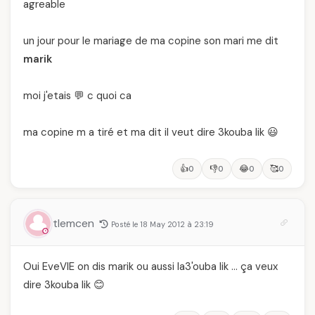
agreable
un jour pour le mariage de ma copine son mari me dit
marik
moi j'etais 💬 c quoi ca
ma copine m a tiré et ma dit il veut dire 3kouba lik 😃
👍
👎
😂
🥰
0
0
0
0
tlemcen
Posté le 18 May 2012 à 23:19
Oui EveVIE on dis marik ou aussi la3'ouba lik … ça veux
dire 3kouba lik 😊