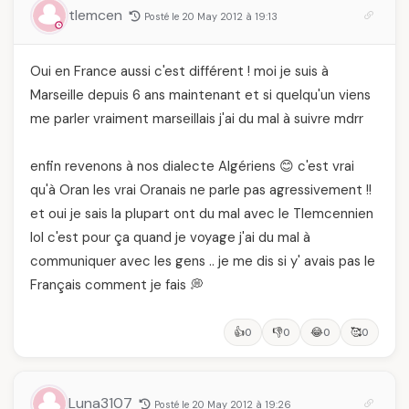
tlemcen
Posté le 20 May 2012 à 19:13
Oui en France aussi c'est différent ! moi je suis à
Marseille depuis 6 ans maintenant et si quelqu'un viens
me parler vraiment marseillais j'ai du mal à suivre mdrr
enfin revenons à nos dialecte Algériens 😊 c'est vrai
qu'à Oran les vrai Oranais ne parle pas agressivement !!
et oui je sais la plupart ont du mal avec le Tlemcennien
lol c'est pour ça quand je voyage j'ai du mal à
communiquer avec les gens .. je me dis si y' avais pas le
Français comment je fais 💭
👍
👎
😂
🥰
0
0
0
0
Luna3107
Posté le 20 May 2012 à 19:26