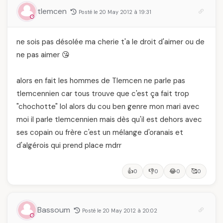
tlemcen
Posté le 20 May 2012 à 19:31
ne sois pas désolée ma cherie t'a le droit d'aimer ou de
ne pas aimer 😘
alors en fait les hommes de Tlemcen ne parle pas
tlemcennien car tous trouve que c'est ça fait trop
"chochotte" lol alors du cou ben genre mon mari avec
moi il parle tlemcennien mais dès qu'il est dehors avec
ses copain ou frère c'est un mélange d'oranais et
d'algérois qui prend place mdrr
👍
👎
😂
🥰
0
0
0
0
Bassoum
Posté le 20 May 2012 à 20:02