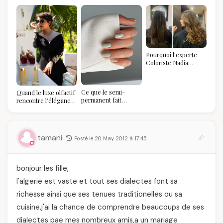
Pourquoi l'experte
Coloriste Nadia
refuse de refaire
votre balayage (et
pourquoi vous allez
Ce que le semi-
Quand le luxe olfactif
l'adorer pour ça)
permanent fait
rencontre l’élégance
réellement à vos
algérienne : une
ongles
célébration de la Fête
des Mères hors du
temps
tamani
Posté le 20 May 2012 à 17:45
bonjour les fille,
l'algerie est vaste et tout ses dialectes font sa
richesse ainsi que ses tenues traditionelles ou sa
cuisine,j'ai la chance de comprendre beaucoups de ses
dialectes pae mes nombreux amis,a un mariage