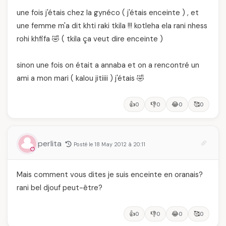
une fois j'étais chez la gynéco ( j'étais enceinte ) , et
une femme m'a dit khti raki tkila !!! kotleha ela rani nhess
rohi khfifa 🤣 ( tkila ça veut dire enceinte )
sinon une fois on était a annaba et on a rencontré un
ami a mon mari ( kalou jitiiii ) j'étais 🤣
👍
👎
😂
🥰
0
0
0
0
perlita
Posté le 18 May 2012 à 20:11
Mais comment vous dites je suis enceinte en oranais?
rani bel djouf peut-être?
👍
👎
😂
🥰
0
0
0
0