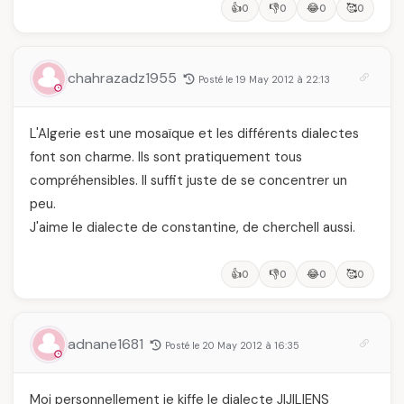
👍
👎
😂
🥰
0
0
0
0
chahrazadz1955
Posté le 19 May 2012 à 22:13
L'Algerie est une mosaïque et les différents dialectes
font son charme. Ils sont pratiquement tous
compréhensibles. Il suffit juste de se concentrer un
peu.
J'aime le dialecte de constantine, de cherchell aussi.
👍
👎
😂
🥰
0
0
0
0
adnane1681
Posté le 20 May 2012 à 16:35
Moi personnellement je kiffe le dialecte JIJILIENS