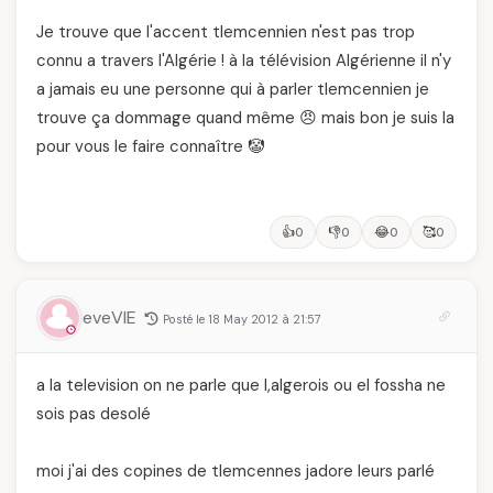
Je trouve que l'accent tlemcennien n'est pas trop
connu a travers l'Algérie ! à la télévision Algérienne il n'y
a jamais eu une personne qui à parler tlemcennien je
trouve ça dommage quand même 😠 mais bon je suis la
pour vous le faire connaître 🤡
👍
👎
😂
🥰
0
0
0
0
eveVIE
Posté le 18 May 2012 à 21:57
a la television on ne parle que l,algerois ou el fossha ne
sois pas desolé
moi j'ai des copines de tlemcennes jadore leurs parlé