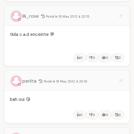
lili_rose
Posté le 18 May 2012 à 20:15
tkila c.a.d enceinte 💬
👍
👎
😂
🥰
0
0
0
0
perlita
Posté le 18 May 2012 à 20:16
bah oui 😘
👍
👎
😂
🥰
0
0
0
0