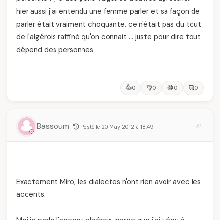
hier aussi j'ai entendu une femme parler et sa façon de
parler était vraiment choquante, ce n'était pas du tout
de l'algérois raffiné qu'on connait … juste pour dire tout
dépend des personnes .
👍
👎
😂
🥰
0
0
0
0
Bassoum
Posté le 20 May 2012 à 18:49
Exactement Miro, les dialectes n'ont rien avoir avec les
accents.