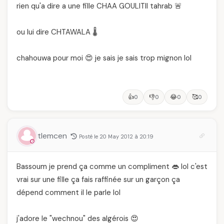
rien qu'a dire a une fille CHAA GOULITII tahrab 🚨
ou lui dire CHTAWALA 🌡️
chahouwa pour moi 😍 je sais je sais trop mignon lol
👍
👎
😂
🥰
0
0
0
0
tlemcen
Posté le 20 May 2012 à 20:19
Bassoum je prend ça comme un compliment 👄 lol c'est
vrai sur une fille ça fais raffinée sur un garçon ça
dépend comment il le parle lol
j'adore le "wechnou" des algérois 😍