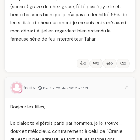
(sourire) grave de chez grave, l'été passé j'y été eh
ben dites vous bien que je n'ai pas su déchiffré 99% de
leurs dialecte heureusement je me suis entrainé avant
mon départ à jijel en regardant bien entendu la
fameuse série de feu interpréteur Tahar .
👍
👎
😂
🥰
0
0
0
0
fruity
Posté le 20 May 2012 à 17:21
Bonjour les filles,
Le dialecte algérois parlé par hommes, je le trouve…
doux et mélodieux, contrairement à celui de l'Oranie
qui est un peu agressif, et fort sur les intonations,