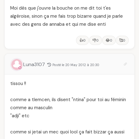
Moi dès que j'ouvre la bouche on me dit toi t'es
algéroise, sinon ça me fais trop bizarre quand je parle
avec des gens de annaba et qui me dise enti
👍
👎
😂
🥰
0
0
0
0
Luna3107
Posté le 20 May 2012 à 20:30
tissou !!
comme a tlemcen, ils disent "ntina" pour toi au féminin
comme au masculin
"adji" etc
comme si jetai un mec quoi lool ça fait bizzar ça aussi