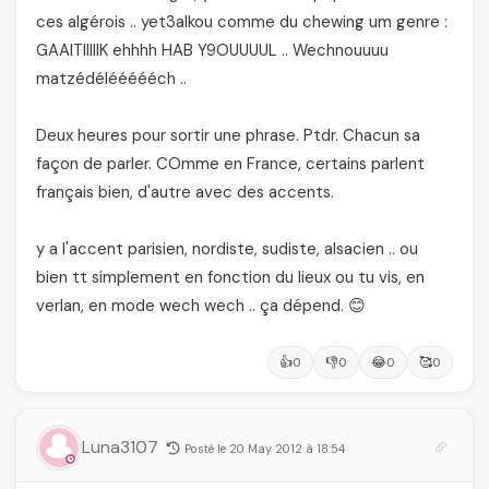
ces algérois .. yet3alkou comme du chewing um genre :
GAAITIIIIIK ehhhh HAB Y9OUUUUL .. Wechnouuuu
matzédéléééééch ..
Deux heures pour sortir une phrase. Ptdr. Chacun sa
façon de parler. COmme en France, certains parlent
français bien, d'autre avec des accents.
y a l'accent parisien, nordiste, sudiste, alsacien .. ou
bien tt simplement en fonction du lieux ou tu vis, en
verlan, en mode wech wech .. ça dépend. 😊
👍
👎
😂
🥰
0
0
0
0
Luna3107
Posté le 20 May 2012 à 18:54