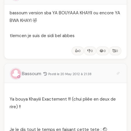
bassoum version sba YA BOUYAAA KHAYII ou encore YA
BWA KHAYI 🤣
tlemcen je suis de sidi bel abbes
👍
👎
😂
🥰
0
0
0
0
Bassoum
Posté le 20 May 2012 à 21:38
Ya bouya Khayiii Exactement !!! (chui pliée en deux de
rire) !!
Je le dis tout le temps en faisant cette tete : 🤕