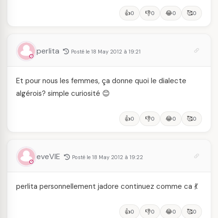
👍
👎
😂
🥰
0
0
0
0
perlita
Posté le 18 May 2012 à 19:21
Et pour nous les femmes, ça donne quoi le dialecte
algérois? simple curiosité 😊
👍
👎
😂
🥰
0
0
0
0
eveVIE
Posté le 18 May 2012 à 19:22
perlita personnellement jadore continuez comme ca 💃
👍
👎
😂
🥰
0
0
0
0