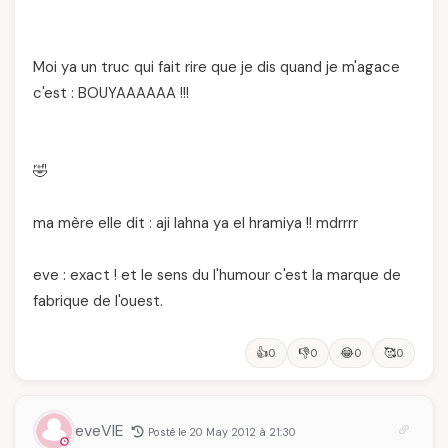
Moi ya un truc qui fait rire que je dis quand je m'agace
c'est : BOUYAAAAAA !!!
🤣
ma mère elle dit : aji lahna ya el hramiya !! mdrrrr
eve : exact ! et le sens du l'humour c'est la marque de
fabrique de l'ouest.
👍
👎
😂
🥰
0
0
0
0
eveVIE
Posté le 20 May 2012 à 21:30