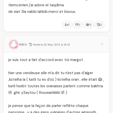
tlemcenien j'ai adore el taqdima
de slat 3la nabbi lahbib.merci et bisous.
👍
👎
😂
🥰
0
0
0
0
miro
Posté le 20 May 2012 à 18:19
je suis tout a fait d'accord avec toi margot .
hier une vendeuse elle m'a dit tu n'est pas d'alger
,kotelha la ( katli tu es d'où ) kotelha oran , elle était 😱 ,
katli hsebt toutes les oranaises parlent comme bakhta
🤣 .ghir y3aytou ( lhouwariiiiiiiiii 🤣 )
je pense que la façon de parler reflète chaque
personne , y a des gens vulgaires d'autres agressifs.. ,