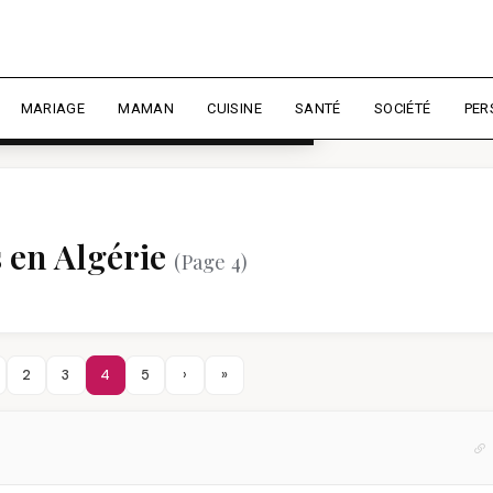
rience et mesurer l'audience.
En
liser
MARIAGE
MAMAN
CUISINE
SANTÉ
SOCIÉTÉ
PER
s en Algérie
(Page 4)
2
3
4
5
›
»