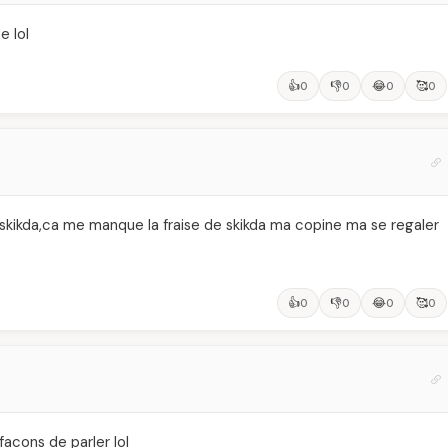
e lol
👍
👎
😂
🥰
0
0
0
0
 skikda,ca me manque la fraise de skikda ma copine ma se regaler
👍
👎
😂
🥰
0
0
0
0
 facons de parler lol