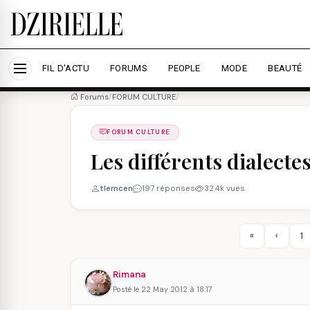
Nous utilisons des cookies pour améliorer votre expé
savoir plus
Accepter tout
Personna
FIL D'ACTU
FORUMS
PEOPLE
MODE
BEAUTÉ
Forums
/
FORUM CULTURE
/
FORUM CULTURE
Les différents dialecte
tlemcen
197 réponses
32.4k vues
«
‹
1
Rimana
Posté le 22 May 2012 à 18:17