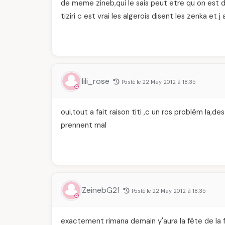
de meme zineb,qui le sais peut etre qu on est d
tiziri c est vrai les algerois disent les zenka et j
lili_rose
Posté le 22 May 2012 à 18:35
oui,tout a fait raison titi ,c un ros problém la,d
prennent mal
ZeinebG21
Posté le 22 May 2012 à 18:35
exactement rimana demain y'aura la fète de la fra