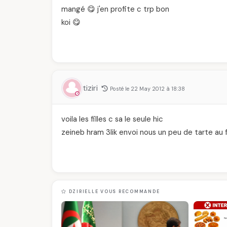
mangé 😋 j'en profite c trp bon
koi 😋
tiziri
Posté le 22 May 2012 à 18:38
voila les filles c sa le seule hic
zeineb hram 3lik envoi nous un peu de tarte au f
DZIRIELLE VOUS RECOMMANDE