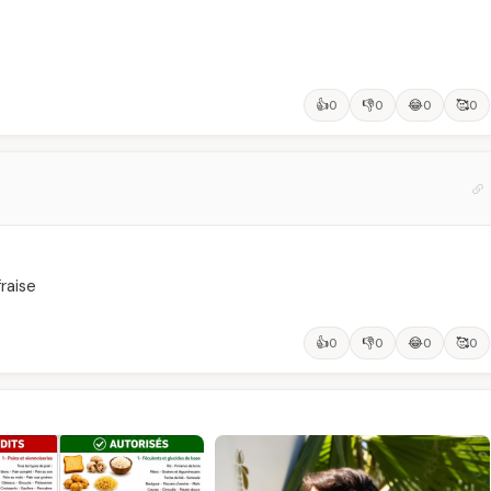
👍
👎
😂
🥰
0
0
0
0
raise
👍
👎
😂
🥰
0
0
0
0