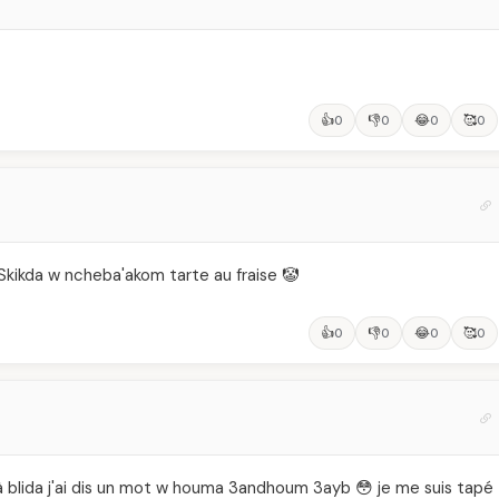
👍
👎
😂
🥰
0
0
0
0
à Skikda w ncheba'akom tarte au fraise 🤡
👍
👎
😂
🥰
0
0
0
0
tait à blida j'ai dis un mot w houma 3andhoum 3ayb 😳 je me suis tapé