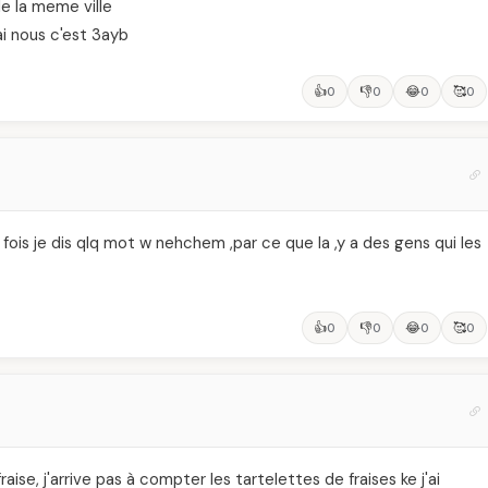
e la meme ville
 ai nous c'est 3ayb
👍
👎
😂
🥰
0
0
0
0
es fois je dis qlq mot w nehchem ,par ce que la ,y a des gens qui les
👍
👎
😂
🥰
0
0
0
0
ise, j'arrive pas à compter les tartelettes de fraises ke j'ai