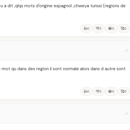
u a dit ,qlqs mots d'origine espagnol ,chweya tunssi (regions de
👍
👎
😂
🥰
0
0
0
0
e mot qu dans des region il sont normale alors dans d autre sont
👍
👎
😂
🥰
0
0
0
0