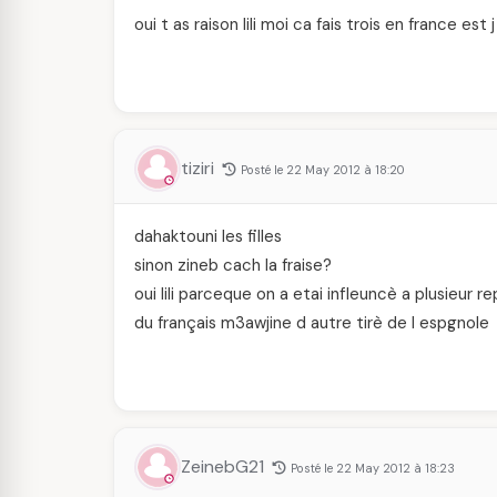
oui t as raison lili moi ca fais trois en france est
tiziri
Posté le 22 May 2012 à 18:20
dahaktouni les filles
sinon zineb cach la fraise?
oui lili parceque on a etai infleuncè a plusieur
du français m3awjine d autre tirè de l espgnole
ZeinebG21
Posté le 22 May 2012 à 18:23