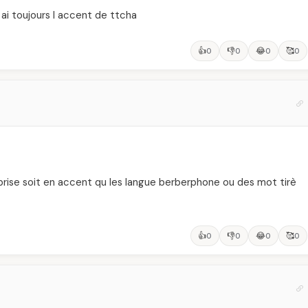
 j ai toujours l accent de ttcha
👍
👎
😂
🥰
0
0
0
0
 reprise soit en accent qu les langue berberphone ou des mot tirè
👍
👎
😂
🥰
0
0
0
0