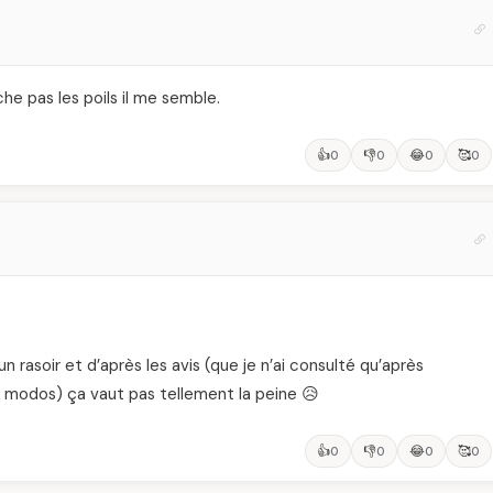
che pas les poils il me semble.
👍
👎
😂
🥰
0
0
0
0
n rasoir et d’après les avis (que je n’ai consulté qu’après
x modos) ça vaut pas tellement la peine 😥
👍
👎
😂
🥰
0
0
0
0