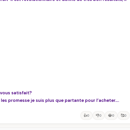
vous satisfait?
 les promesse je suis plus que partante pour l’acheter….
👍
👎
😂
🥰
0
0
0
0