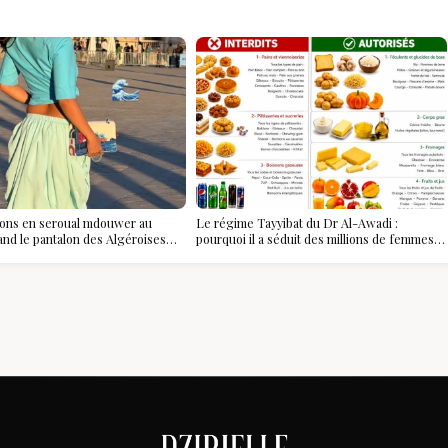
ions en seroual mdouwer au
Le régime Tayyibat du Dr Al-Awadi :
and le pantalon des Algéroises
pourquoi il a séduit des millions de femmes
ièce mode de l'été
algériennes, et ce que vous devez vraiment
savoir