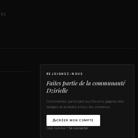
 DZ
REJOIGNEZ-NOUS
Faites partie de la communauté
Dzirielle
Commentez, participez aux forums, gagnez des
badges et accédez à tous les contenus.
CRÉER MON COMPTE
Déjà membre ?
Se connecter