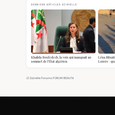
DERNIERS ARTICLES DZIRIELLE
Khalida Boufedech, la voix qui manquait au
Léna Situat
sommet de l'État algérien
Louvre : qu
devient la p
Dzirielle
/
Forums
/
FORUM BEAUTé