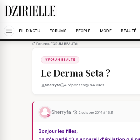
Nous utilisons des cookies pour améliorer votre expé
savoir plus
Accepter tout
Personna
FIL D'ACTU
FORUMS
PEOPLE
MODE
BEAUTÉ
Forums
/
FORUM BEAUTé
/
FORUM BEAUTÉ
Le Derma Seta ?
Sherryfa
4 réponses
744 vues
Sherryfa
2 octobre 2014 à 16:11
Bonjour les filles,
on m’a parlé d’un appareil d’épilation qui pa