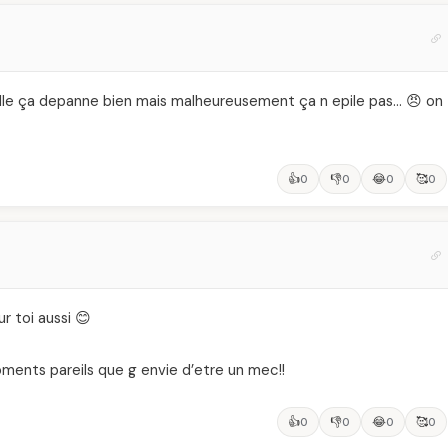
elle ça depanne bien mais malheureusement ça n epile pas… 😠 on
👍
👎
😂
🥰
0
0
0
0
r toi aussi 😊
ents pareils que g envie d’etre un mec!!
👍
👎
😂
🥰
0
0
0
0