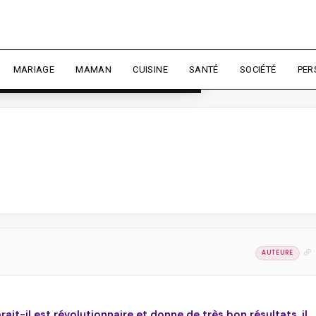
rience et mesurer l'audience.
En
liser
MARIAGE
MAMAN
CUISINE
SANTÉ
SOCIÉTÉ
PER
AUTEURE
rait-il est révolutionnaire et donne de très bon résultats, il