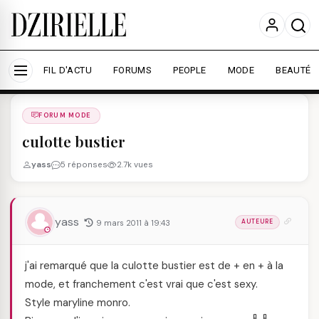
Nous utilisons des cookies pour améliorer votre
expérience et mesurer l'audience.
En savoir plus
Accepter tout
Personnaliser
FIL D'ACTU
FORUMS
PEOPLE
MODE
BEAUTÉ
Forums
/
FORUM MODE
/
FORUM MODE
culotte bustier
yass
5 réponses
2.7k vues
yass
9 mars 2011 à 19:43
AUTEURE
j'ai remarqué que la culotte bustier est de + en + à la
mode, et franchement c'est vrai que c'est sexy.
Style maryline monro.