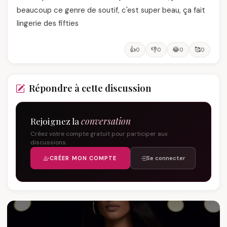
beaucoup ce genre de soutif, c'est super beau, ça fait
lingerie des fifties
👍
👎
😂
🥰
0
0
0
0
Répondre à cette discussion
Rejoignez la
conversation
Créez votre compte gratuit pour participer aux
discussions.
CRÉER MON COMPTE
Se connecter