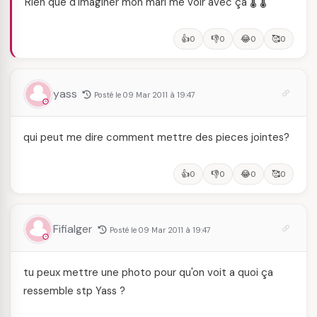
Rien que d'imaginer mon mari me voir avec ça 🌡️ 🌡️
👍
👎
😂
🥰
0
0
0
0
yass
Posté le 09 Mar 2011 à 19:47
qui peut me dire comment mettre des pieces jointes?
👍
👎
😂
🥰
0
0
0
0
Fifialger
Posté le 09 Mar 2011 à 19:47
tu peux mettre une photo pour qu'on voit a quoi ça
ressemble stp Yass ?