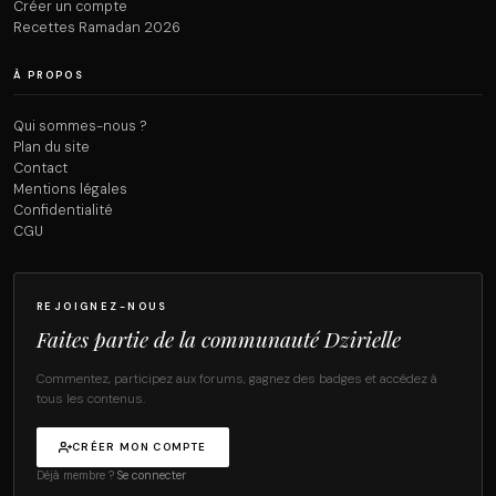
Créer un compte
Recettes Ramadan 2026
À PROPOS
Qui sommes-nous ?
Plan du site
Contact
Mentions légales
Confidentialité
CGU
REJOIGNEZ-NOUS
Faites partie de la communauté Dzirielle
Commentez, participez aux forums, gagnez des badges et accédez à
tous les contenus.
CRÉER MON COMPTE
Déjà membre ?
Se connecter