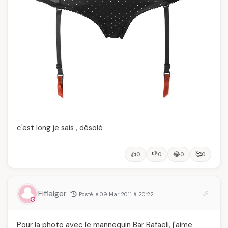
c'est long je sais , désolé
👍
👎
😂
🥰
0
0
0
0
Fifialger
Posté le 09 Mar 2011 à 20:22
Pour la photo avec le mannequin Bar Rafaeli, j'aime