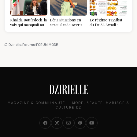
Khalida Boufedech, la
Léna Situations en
Le régime Tayyibat
voix qui manquait au
seroual mdouwer au
du Dr Al-Awadi :
sommet de l'État
Louvre : quand le
pourquoi il a séduit
algérien
pantalon des
des millions de
Algéroises devient la
femmes algériennes,
pièce mode de l'été
et ce que vous devez
Dzirielle
/
Forums
/
FORUM MODE
vraiment savoir
MAGAZINE & COMMUNAUTÉ — MODE, BEAUTÉ, MARIAGE &
CULTURE DZ