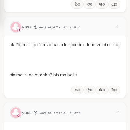
👍
👎
😂
🥰
0
0
0
0
yass
Posté le 09 Mar 2011 à 19:54
ok fifi, mais je n'arrive pas à les joindre donc voici un lien,
dis moi si ça marche? bis ma belle
👍
👎
😂
🥰
0
0
0
0
yass
Posté le 09 Mar 2011 à 19:55