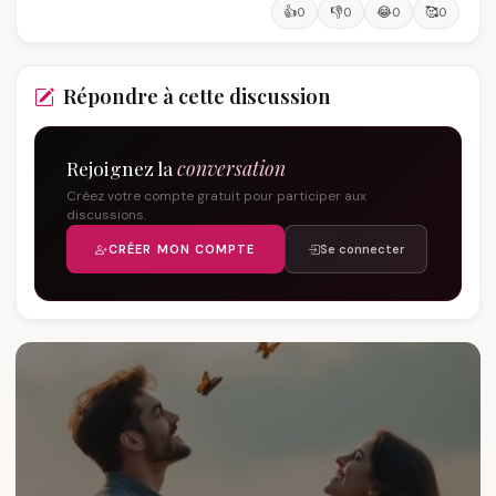
👍
👎
😂
🥰
0
0
0
0
Répondre à cette discussion
Rejoignez la
conversation
Créez votre compte gratuit pour participer aux
discussions.
CRÉER MON COMPTE
Se connecter