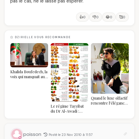
pas le cas, ne le laisse pas espérer.
👍
👎
😂
🥰
0
0
0
0
DZIRIELLE VOUS RECOMMANDE
Khalida Boufedech, la
voix qui manquait au
sommet de l'État
algérien
Quand le luxe olfactif
rencontre l’élégance
Le régime Tayyibat
algérienne : une
du Dr Al-Awadi :
célébration de la Fête
pourquoi il a séduit
des Mères hors du
des millions de
temps
femmes algériennes,
et ce que vous devez
poisson
Posté le 23 Nov 2010 à 11:57
vraiment savoir