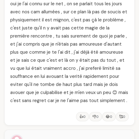
oui je l'ai connu sur le net , on se parlait tous les jours
avec nos cam allumées , sur ce plan là pas de soucis et
physiquement il est mignon, c'est pas çà le problème ,
c'est juste qu'il n y avait pas cette magie de la
première rencontre , tu sais surement de quoi je parle ,
et j'ai compris que je n'étais pas amoureuse d'autant
plus que comme je te l'ai dit , j'ai déjà été amoureuse
et je sais ce que c'est et là on y était pas du tout , et
vu que lui était vraiment accro , j'ai preferé limité sa
souffrance en lui avouant la verité rapidement pour
eviter qu'il ne tombe de haut plus tard mais je dois
avouer que je culpabilise et je m'en veux un peu 😊 mais
c'est sans regret car je ne l'aime pas tout simplement .
👍
👎
😂
🥰
0
0
0
0