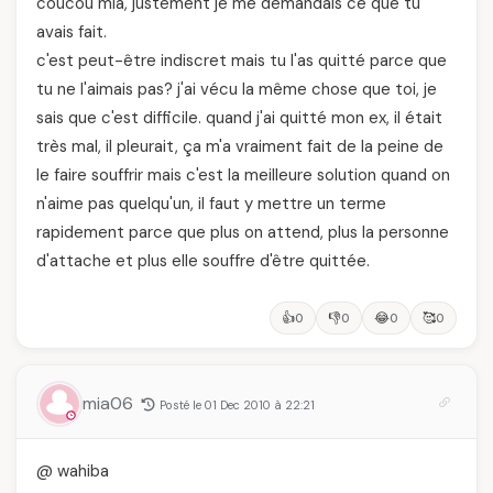
coucou mia, justement je me demandais ce que tu
avais fait.
c'est peut-être indiscret mais tu l'as quitté parce que
tu ne l'aimais pas? j'ai vécu la même chose que toi, je
sais que c'est difficile. quand j'ai quitté mon ex, il était
très mal, il pleurait, ça m'a vraiment fait de la peine de
le faire souffrir mais c'est la meilleure solution quand on
n'aime pas quelqu'un, il faut y mettre un terme
rapidement parce que plus on attend, plus la personne
d'attache et plus elle souffre d'être quittée.
👍
👎
😂
🥰
0
0
0
0
mia06
Posté le 01 Dec 2010 à 22:21
@ wahiba