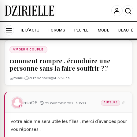
Nous utilisons des cookies pour améliorer votre
expérience et mesurer l'audience.
En savoir plus
Accepter tout
Personnaliser
FIL D'ACTU
FORUMS
PEOPLE
MODE
BEAUTÉ
Forums
/
FORUM COUPLE
/
FORUM COUPLE
comment rompre , éconduire une
personne sans la faire souffrir ??
mia06
21 réponses
4.7k vues
mia06
22 novembre 2010 à 15:10
AUTEURE
votre aide me sera utile les filles , merci d'avances pour
vos réponses .