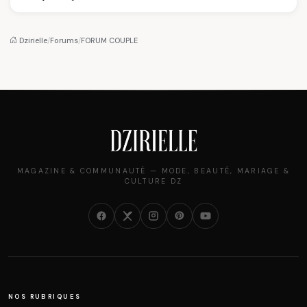
sommet de l'État
Louvre : quand le
pourquoi il a séduit
algérien
pantalon des
des millions de
Algéroises devient la
femmes algériennes,
pièce mode de l'été
et ce que vous devez
Dzirielle
/
Forums
/
FORUM COUPLE
vraiment savoir
MAGAZINE & COMMUNAUTÉ — MODE, BEAUTÉ, MARIAGE &
CULTURE DZ
NOS RUBRIQUES