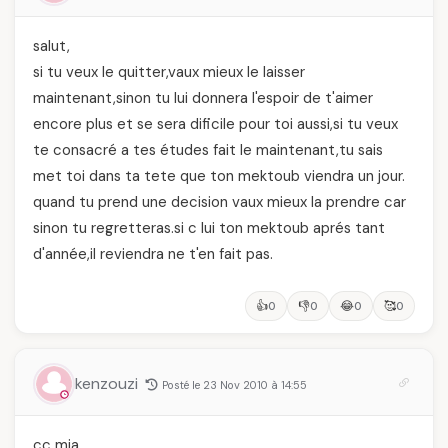
salut,
si tu veux le quitter,vaux mieux le laisser
maintenant,sinon tu lui donnera l'espoir de t'aimer
encore plus et se sera dificile pour toi aussi,si tu veux
te consacré a tes études fait le maintenant,tu sais
met toi dans ta tete que ton mektoub viendra un jour.
quand tu prend une decision vaux mieux la prendre car
sinon tu regretteras.si c lui ton mektoub aprés tant
d'année,il reviendra ne t'en fait pas.
👍
👎
😂
🥰
0
0
0
0
kenzouzi
Posté le 23 Nov 2010 à 14:55
cc mia