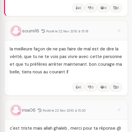
👍
👎
😂
🥰
0
0
0
0
soumi16
Posté le 22 Nov 2010 à 15:18
la meilleure façon de ne pas faire de mal est de dire la
vérité, que tu ne te vois pas vivre avec cette personne
et que tu préfères arrêter maintenant. bon courage ma
belle, tiens nous au courant 💃
👍
👎
😂
🥰
0
0
0
0
mia06
Posté le 22 Nov 2010 à 15:20
c'est triste mais allah ghaleb , merci pour ta réponse @