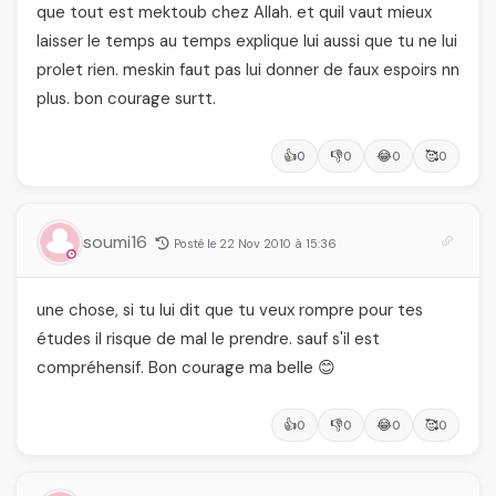
que tout est mektoub chez Allah. et quil vaut mieux
laisser le temps au temps explique lui aussi que tu ne lui
prolet rien. meskin faut pas lui donner de faux espoirs nn
plus. bon courage surtt.
👍
👎
😂
🥰
0
0
0
0
soumi16
Posté le 22 Nov 2010 à 15:36
une chose, si tu lui dit que tu veux rompre pour tes
études il risque de mal le prendre. sauf s'il est
compréhensif. Bon courage ma belle 😊
👍
👎
😂
🥰
0
0
0
0