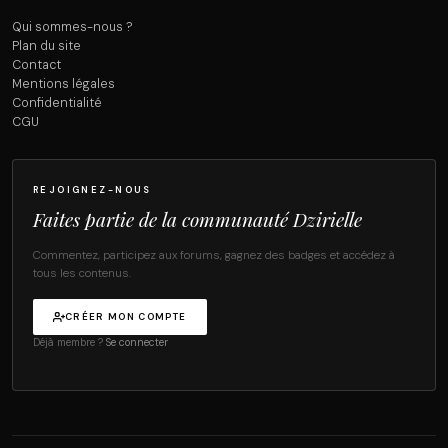
Qui sommes-nous ?
Plan du site
Contact
Mentions légales
Confidentialité
CGU
REJOIGNEZ-NOUS
Faites partie de la communauté Dzirielle
Commentez, participez aux forums, gagnez des badges et accédez à
tous les contenus.
CRÉER MON COMPTE
Déjà membre ?
Se connecter