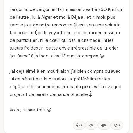
j'ai connu ce garçon en fait mais on vivait à 25O Km l'un
de l'autre , lui à Alger et moi à Béjaia , et 4 mois plus
tard le jour de notre rencontre (il est venu me voir à la
fac pour l'aîd)en le voyant ben…rien je n'ai rien ressenti
de particulier , ni le cœur qui bat la chamade , ni les
sueurs froides , ni cette envie irrépressible de lui crier
"je t'aime" à la face…c'est là que j'ai compris 😊
j'ai déjà aimé à en mourir alors j'ai bien compris qu'avec
lui ce n'était pas le cas alors j'ai préféré limiter les
dégâts et lui annoncé maintenant que c'est fini vu qu'il
projetait de faire la demande officielle 🌡️
voilà , tu sais tout 😊
👍
👎
😂
🥰
0
0
0
0