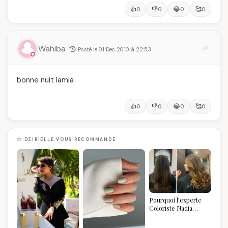
👍
👎
😂
🥰
0
0
0
0
Wahiba
Posté le 01 Dec 2010 à 22:53
bonne nuit lamia
👍
👎
😂
🥰
0
0
0
0
DZIRIELLE VOUS RECOMMANDE
Pourquoi l'experte
Coloriste Nadia
refuse de refaire
votre balayage (et