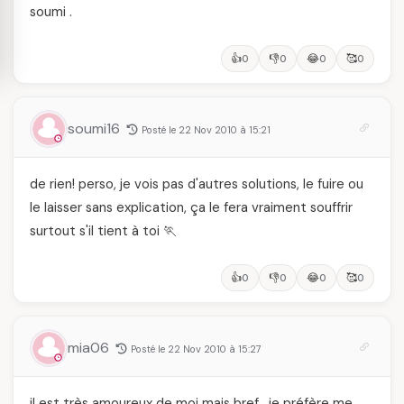
soumi .
👍
👎
😂
🥰
0
0
0
0
soumi16
Posté le 22 Nov 2010 à 15:21
de rien! perso, je vois pas d'autres solutions, le fuire ou
le laisser sans explication, ça le fera vraiment souffrir
surtout s'il tient à toi 🏃
👍
👎
😂
🥰
0
0
0
0
mia06
Posté le 22 Nov 2010 à 15:27
il est très amoureux de moi mais bref , je préfère me