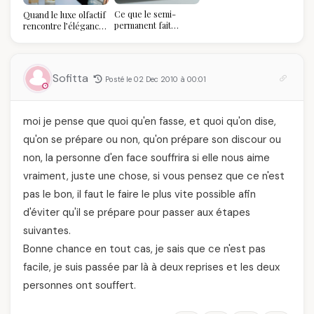
pourquoi vous allez
Ce que le semi-
Quand le luxe olfactif
l'adorer pour ça)
permanent fait
rencontre l’élégance
réellement à vos
algérienne : une
ongles
célébration de la Fête
des Mères hors du
temps
Sofitta
Posté le 02 Dec 2010 à 00:01
moi je pense que quoi qu'en fasse, et quoi qu'on dise,
qu'on se prépare ou non, qu'on prépare son discour ou
non, la personne d'en face souffrira si elle nous aime
vraiment, juste une chose, si vous pensez que ce n'est
pas le bon, il faut le faire le plus vite possible afin
d'éviter qu'il se prépare pour passer aux étapes
suivantes.
Bonne chance en tout cas, je sais que ce n'est pas
facile, je suis passée par là à deux reprises et les deux
personnes ont souffert.