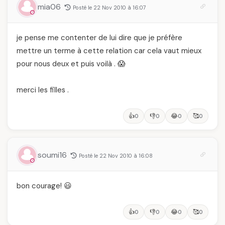
mia06
Posté le 22 Nov 2010 à 16:07
je pense me contenter de lui dire que je préfère
mettre un terme à cette relation car cela vaut mieux
pour nous deux et puis voilà . 😱
merci les filles .
👍
👎
😂
🥰
0
0
0
0
soumi16
Posté le 22 Nov 2010 à 16:08
bon courage! 😃
👍
👎
😂
🥰
0
0
0
0