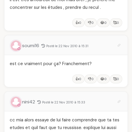
concentrer sur les études , prendre du recul .
👍
👎
😂
🥰
0
0
0
0
soumi16
Posté le 22 Nov 2010 à 15:31
est ce vraiment pour ça? Franchement?
👍
👎
😂
🥰
0
0
0
0
nini42
Posté le 22 Nov 2010 à 15:33
cc mia alors essaye de lui faire comprendre que ta tes
etudes et quil faut que tu reussisse. explique lui aussi