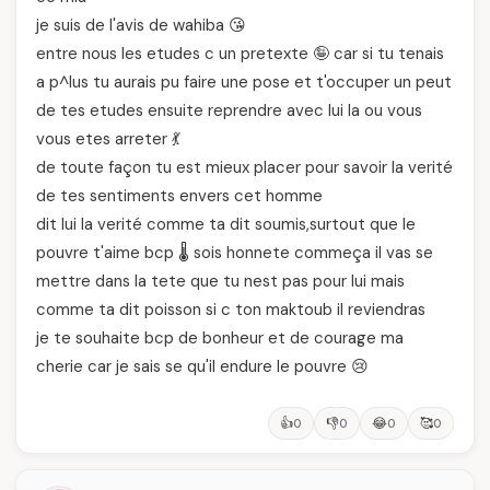
je suis de l'avis de wahiba 😘
entre nous les etudes c un pretexte 🤪 car si tu tenais
a p^lus tu aurais pu faire une pose et t'occuper un peut
de tes etudes ensuite reprendre avec lui la ou vous
vous etes arreter 💃
de toute façon tu est mieux placer pour savoir la verité
de tes sentiments envers cet homme
dit lui la verité comme ta dit soumis,surtout que le
pouvre t'aime bcp 🌡️ sois honnete commeça il vas se
mettre dans la tete que tu nest pas pour lui mais
comme ta dit poisson si c ton maktoub il reviendras
je te souhaite bcp de bonheur et de courage ma
cherie car je sais se qu'il endure le pouvre 😢
👍
👎
😂
🥰
0
0
0
0