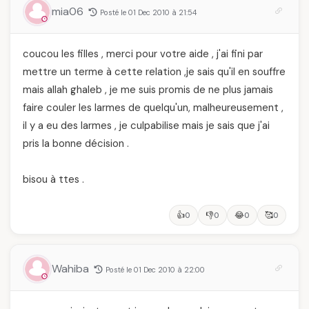
mia06
Posté le 01 Dec 2010 à 21:54
coucou les filles , merci pour votre aide , j'ai fini par
mettre un terme à cette relation ,je sais qu'il en souffre
mais allah ghaleb , je me suis promis de ne plus jamais
faire couler les larmes de quelqu'un, malheureusement ,
il y a eu des larmes , je culpabilise mais je sais que j'ai
pris la bonne décision .
bisou à ttes .
👍
👎
😂
🥰
0
0
0
0
Wahiba
Posté le 01 Dec 2010 à 22:00