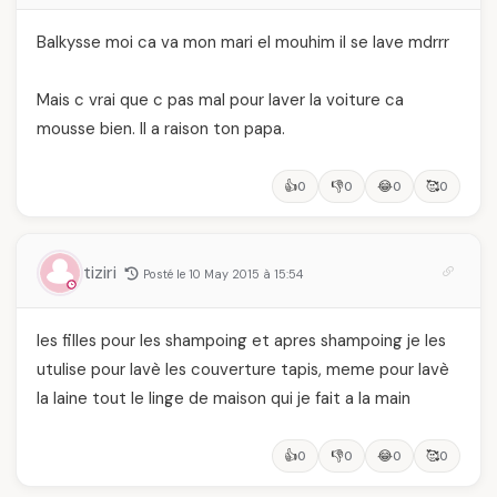
Balkysse moi ca va mon mari el mouhim il se lave mdrrr
Mais c vrai que c pas mal pour laver la voiture ca
mousse bien. Il a raison ton papa.
👍
👎
😂
🥰
0
0
0
0
tiziri
Posté le 10 May 2015 à 15:54
les filles pour les shampoing et apres shampoing je les
utulise pour lavè les couverture tapis, meme pour lavè
la laine tout le linge de maison qui je fait a la main
👍
👎
😂
🥰
0
0
0
0