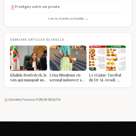
Protégez votre vie privée
Lire la charte complète →
DERNIERS ARTICLES DZIRIELLE
Khalida Boufedech, la
Léna Situations en
Le régime Tayyibat
voix qui manquait au
seroual mdouwer au
du Dr Al-Awadi :
sommet de l'État
Louvre : quand le
pourquoi il a séduit
algérien
pantalon des
des millions de
Algéroises devient la
femmes algériennes,
pièce mode de l'été
et ce que vous devez
Dzirielle
/
Forums
/
FORUM BEAUTé
vraiment savoir