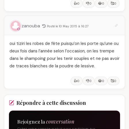
👍
👎
😂
🥰
0
0
0
0
zanouba
Posté le 10 May 2015 à 16:27
oui tiziri les robes de fête puisqu’on les porte qu’une ou
deux fois dans l’année selon l’occasion, on les trempe
dans le shampoing pour les tenir souples et ne pas avoir
de traces blanches de la poudre de lessive.
👍
👎
😂
🥰
0
0
0
0
Répondre à cette discussion
Rejoignez la
conversation
Créez votre compte gratuit pour participer aux