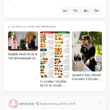
👍
👎
😂
🥰
0
0
0
0
DZIRIELLE VOUS RECOMMANDE
Khalida Boufedech, la
voix qui manquait au
sommet de l'État
algérien
Quand le luxe olfactif
rencontre l’élégance
Le régime Tayyibat
algérienne : une
du Dr Al-Awadi :
célébration de la Fête
pourquoi il a séduit
des Mères hors du
des millions de
temps
femmes algériennes,
et ce que vous devez
zanouba
Posté le 10 May 2015 à 16:18
vraiment savoir