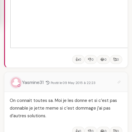
👍
👎
😂
🥰
0
0
0
0
Yasmine31
Posté le 09 May 2015 à 22:23
On connait toutes sa. Moi je les donne et si c’est pas
donnable je jette meme si c’est dommage j’ai pas
d’autres solutions.
👍
👎
😂
🥰
0
0
0
0