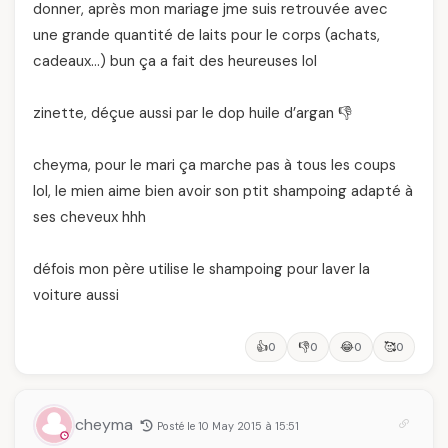
donner, après mon mariage jme suis retrouvée avec
une grande quantité de laits pour le corps (achats,
cadeaux…) bun ça a fait des heureuses lol
zinette, déçue aussi par le dop huile d’argan 👎
cheyma, pour le mari ça marche pas à tous les coups
lol, le mien aime bien avoir son ptit shampoing adapté à
ses cheveux hhh
défois mon père utilise le shampoing pour laver la
voiture aussi
👍
👎
😂
🥰
0
0
0
0
cheyma
Posté le 10 May 2015 à 15:51