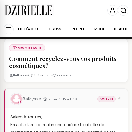
Nous utilisons des cookies pour améliorer votre
expérience et mesurer l'audience.
En savoir plus
Accepter tout
Personnaliser
FIL D'ACTU
FORUMS
PEOPLE
MODE
BEAUTÉ
Forums
/
FORUM BEAUTé
/
FORUM BEAUTÉ
Comment recyclez-vous vos produits
cosmétiques?
Balkysse
13 réponses
727 vues
Balkysse
9 mai 2015 à 17:16
AUTEURE
Salem à toutes,
En achetant ce matin une énième bouteille de