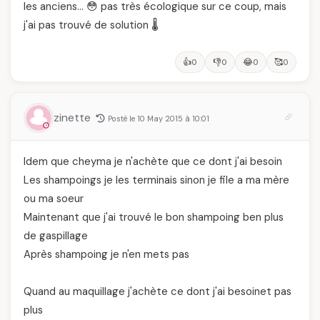
les anciens… 😳 pas très écologique sur ce coup, mais
j'ai pas trouvé de solution 🌡️
👍
👎
😂
🥰
0
0
0
0
zinette
Posté le 10 May 2015 à 10:01
Idem que cheyma je n'achète que ce dont j'ai besoin
Les shampoings je les terminais sinon je file a ma mère
ou ma soeur
Maintenant que j'ai trouvé le bon shampoing ben plus
de gaspillage
Après shampoing je n'en mets pas
Quand au maquillage j'achète ce dont j'ai besoinet pas
plus