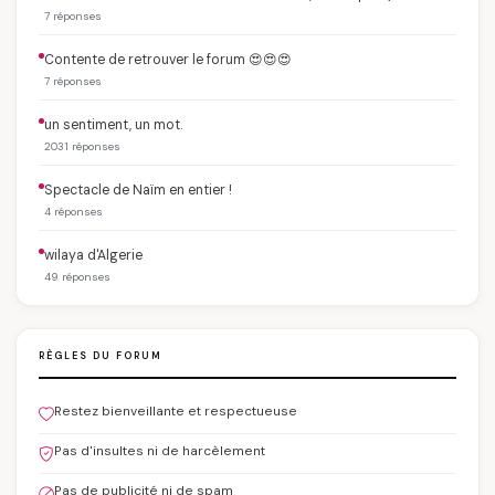
7 réponses
Contente de retrouver le forum 😍😍😍
7 réponses
un sentiment, un mot.
2031 réponses
Spectacle de Naïm en entier !
4 réponses
wilaya d'Algerie
49 réponses
RÈGLES DU FORUM
Restez bienveillante et respectueuse
Pas d'insultes ni de harcèlement
Pas de publicité ni de spam