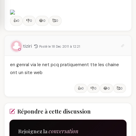
👍
👎
😂
🥰
0
0
0
0
tiziri
Posté le 18 Dec 2011 à 12:21
en genral via le net pcq pratiquement tte les chaine
ont un site web
👍
👎
😂
🥰
0
0
0
0
Répondre à cette discussion
Rejoignez la
conversation