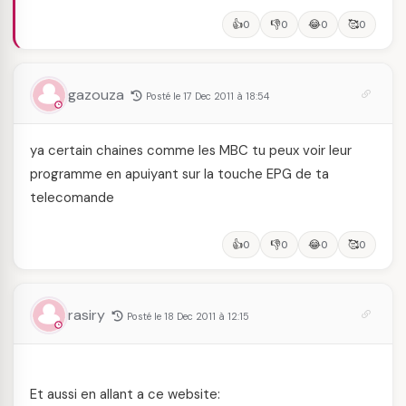
👍
👎
😂
🥰
0
0
0
0
gazouza
Posté le 17 Dec 2011 à 18:54
ya certain chaines comme les MBC tu peux voir leur
programme en apuiyant sur la touche EPG de ta
telecomande
👍
👎
😂
🥰
0
0
0
0
rasiry
Posté le 18 Dec 2011 à 12:15
Et aussi en allant a ce website: