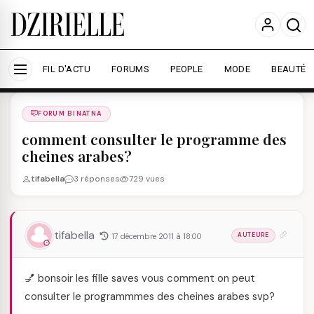
Nous utilisons des cookies pour améliorer votre
expérience et mesurer l'audience.
En savoir plus
Accepter tout
Personnaliser
FIL D'ACTU
FORUMS
PEOPLE
MODE
BEAUTÉ
Forums
/
FORUM BINATNA
/
FORUM BINATNA
comment consulter le programme des
cheines arabes?
tifabella
3 réponses
729 vues
tifabella
17 décembre 2011 à 18:00
AUTEURE
💅 bonsoir les fille saves vous comment on peut
consulter le programmmes des cheines arabes svp?