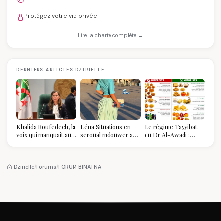
Protégez votre vie privée
Lire la charte complète →
DERNIERS ARTICLES DZIRIELLE
Khalida Boufedech, la
Léna Situations en
Le régime Tayyibat
voix qui manquait au
seroual mdouwer au
du Dr Al-Awadi :
sommet de l'État
Louvre : quand le
pourquoi il a séduit
algérien
pantalon des
des millions de
Algéroises devient la
femmes algériennes,
pièce mode de l'été
et ce que vous devez
Dzirielle
/
Forums
/
FORUM BINATNA
vraiment savoir