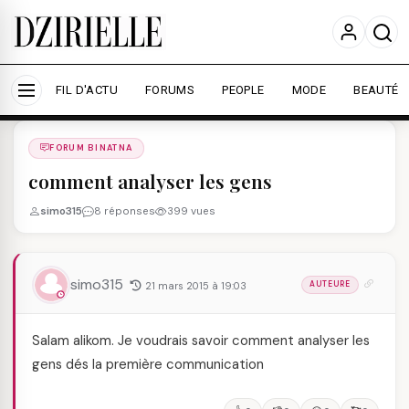
Nous utilisons des cookies pour améliorer votre
expérience et mesurer l'audience.
En savoir plus
Accepter tout
Personnaliser
FIL D'ACTU
FORUMS
PEOPLE
MODE
BEAUTÉ
Forums
/
FORUM BINATNA
/
FORUM BINATNA
comment analyser les gens
simo315
8 réponses
399 vues
simo315
21 mars 2015 à 19:03
AUTEURE
Salam alikom. Je voudrais savoir comment analyser les
gens dés la première communication