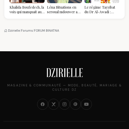
Khalida Boufedech, la
Léna Situations en
Le régime Tayyibat
voix qui manquait au
seroual mdouwer au
du Dr Al-Awadi :
sommet de l'État
Louvre : quand le
pourquoi il a séduit
algérien
pantalon des
des millions de
Algéroises devient la
femmes algériennes,
pièce mode de l'été
et ce que vous devez
Dzirielle
/
Forums
/
FORUM BINATNA
vraiment savoir
MAGAZINE & COMMUNAUTÉ — MODE, BEAUTÉ, MARIAGE &
CULTURE DZ