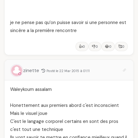
je ne pense pas qu’on puisse savoir si une personne est
sincère a la première rencontre
👍
👎
😂
🥰
0
0
0
0
zinette
Posté le 22 Mar 2015 à 01:11
Waleykoum assalam
Honettement aux premiers abord c'est inconscient
Mais le visuel joue
C'est le langage corporel certains en sont des pros
c'est tout une technique
Ils vont savoir te mettre en confiance mieilleux quand il