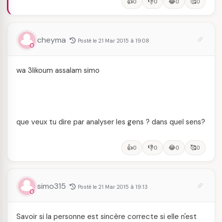
👍
👎
😂
🥰
0
0
0
0
cheyma
Posté le 21 Mar 2015 à 19:08
wa 3likoum assalam simo
que veux tu dire par analyser les gens ? dans quel sens?
👍
👎
😂
🥰
0
0
0
0
simo315
Posté le 21 Mar 2015 à 19:13
Savoir si la personne est sincère correcte si elle n'est