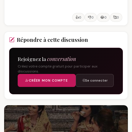
👍
👎
😂
🥰
0
0
0
0
Répondre à cette discussion
Rejoignez la
conversation
Créez votre compte gratuit pour participer aux
discussions.
CRÉER MON COMPTE
Se connecter