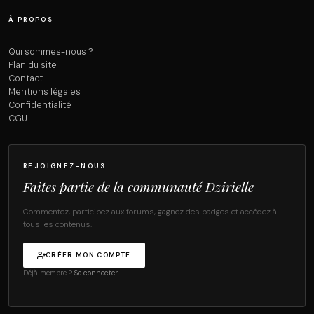
À PROPOS
Qui sommes-nous ?
Plan du site
Contact
Mentions légales
Confidentialité
CGU
REJOIGNEZ-NOUS
Faites partie de la communauté Dzirielle
Commentez, participez aux forums, gagnez des badges et accédez à
tous les contenus.
CRÉER MON COMPTE
Déjà membre ?
Se connecter