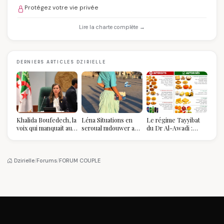
Protégez votre vie privée
Lire la charte complète →
DERNIERS ARTICLES DZIRIELLE
Khalida Boufedech, la
Léna Situations en
Le régime Tayyibat
voix qui manquait au
seroual mdouwer au
du Dr Al-Awadi :
sommet de l'État
Louvre : quand le
pourquoi il a séduit
algérien
pantalon des
des millions de
Algéroises devient la
femmes algériennes,
pièce mode de l'été
et ce que vous devez
Dzirielle
/
Forums
/
FORUM COUPLE
vraiment savoir