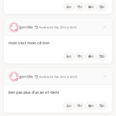
👍
👎
😂
🥰
0
0
0
0
gentille
Posté le 05 Feb 2013 à 16:05
moin s'est moin cé bon
👍
👎
😂
🥰
0
0
0
0
gentille
Posté le 05 Feb 2013 à 16:09
ben pas plus d'un an et demi
👍
👎
😂
🥰
0
0
0
0