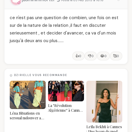
Posté le 05 Feb 2013 à 16:18
ce n'est pas une question de combien, une fois on est
sur de la nature de la relation ,il faut en discuter
serieusement , et decider d'avancer, ca va d'un mois
jusqu'à deux ans ou plus…….
👍
👎
😂
🥰
0
0
0
0
DZIRIELLE VOUS RECOMMANDE
La "Révolution
Algérienne" à Cannes
Léna Situations en
2026 : Au-delà du
seroual mdouwer au
glamour, l'affirmation
Louvre : quand le
souveraine
Leïla Bekhti à Cannes
pantalon des
: Une leçon de mode
Algéroises devient la