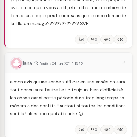
avis, ou ce qu'on vous a dit, etc. dites-moi combien de
temps un couple peut durer sans que le mec demande
la fille en mariage????????????? SVP
👍
👎
😂
🥰
0
0
0
0
lana
Posté le 04 Jun 2011 à 13:52
a mon avis qu'une année suffi car en une année on aura
tout connu sure l'autre ! et c toujours bien d'officialisé
les chose car si cette période dure trop longtemps sa
mènera a des conflits !! surtout si toutes les conditions
sont la ! alors pourquoi attendre 😕
👍
👎
😂
🥰
0
0
0
0