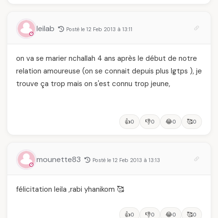
leilab
Posté le 12 Feb 2013 à 13:11
on va se marier nchallah 4 ans après le début de notre
relation amoureuse (on se connait depuis plus lgtps ), je
trouve ça trop mais on s'est connu trop jeune,
👍
👎
😂
🥰
0
0
0
0
mounette83
Posté le 12 Feb 2013 à 13:13
félicitation leila ,rabi yhanikom 🥰
👍
👎
😂
🥰
0
0
0
0