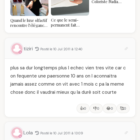
Coloriste Nadia
refuse de refaire
votre balayage (et
pourquoi vous allez
Ce que le semi-
Quand le luxe olfactif
l'adorer pour ça)
permanent fait
rencontre l’élégance
réellement à vos
algérienne : une
ongles
célébration de la Fête
des Mères hors du
temps
tiziri
Posté le 10 Jul 2011 à 12:40
plus sa dur longtemps plus l echec vien tres vite car c
on fequente une paersonne 10 ans on l aconnaitra
jamais assez comme on vit avec 1 mois c pa la meme
chose donc il vaudrai mieux qu la durè soit courte
👍
👎
😂
🥰
0
0
0
0
Lola
Posté le 10 Jul 2011 à 13:09