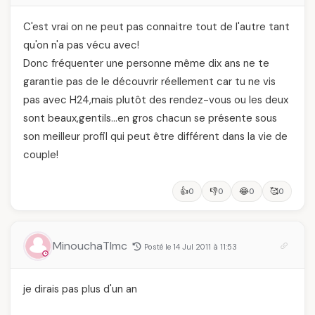
C'est vrai on ne peut pas connaitre tout de l'autre tant
qu'on n'a pas vécu avec!
Donc fréquenter une personne même dix ans ne te
garantie pas de le découvrir réellement car tu ne vis
pas avec H24,mais plutôt des rendez-vous ou les deux
sont beaux,gentils…en gros chacun se présente sous
son meilleur profil qui peut être différent dans la vie de
couple!
👍
👎
😂
🥰
0
0
0
0
MinouchaTlmc
Posté le 14 Jul 2011 à 11:53
je dirais pas plus d'un an