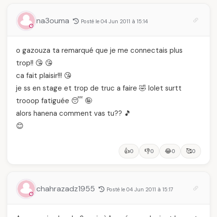
na3ouma
Posté le 04 Jun 2011 à 15:14
o gazouza ta remarqué que je me connectais plus
trop!! 😘 😘
ca fait plaisir!!! 😘
je ss en stage et trop de truc a faire 🤣 lolet surtt
trooop fatiguée 😴 🤪
alors hanena comment vas tu?? 🎵
😊
👍
👎
😂
🥰
0
0
0
0
chahrazadz1955
Posté le 04 Jun 2011 à 15:17