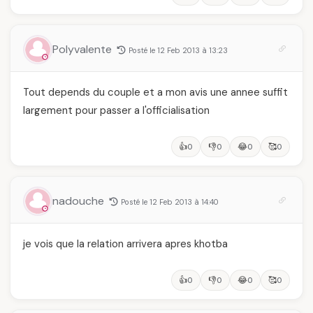
Polyvalente
Posté le 12 Feb 2013 à 13:23
Tout depends du couple et a mon avis une annee suffit
largement pour passer a l'officialisation
👍
👎
😂
🥰
0
0
0
0
nadouche
Posté le 12 Feb 2013 à 14:40
je vois que la relation arrivera apres khotba
👍
👎
😂
🥰
0
0
0
0