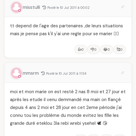
misstulli
Posté le 10 Jul 2011 à 00:02
tt depend de l'age des partenaires ,de leurs situations
mais je pense pas k'il y'ai une regle pour se marier 👰‍♀️
👍
👎
😂
🥰
0
0
0
0
mmsrm
Posté le 10 Jul 2011 à 11:54
moi et mon marie on est resté 2 nas 8 moi et 27 jour et
après les etude il venu demmandé ma main on fiançé
depuis 4 ans 2 moi et 28 jour en cet 2eme période j'ai
connu tou les problème du monde evitez les fille les
grande duré eteklou 3la rebi wrebi ysehel 🕊️ 😘