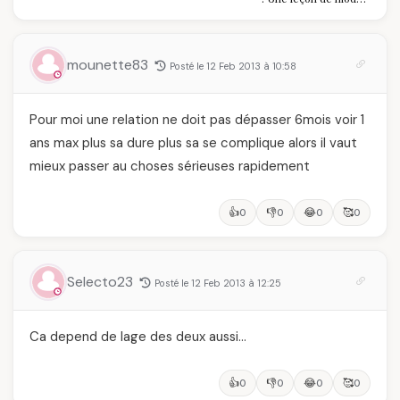
vintage,
pièce mode de l'été
d'engagement et de
transmission
mounette83
Posté le 12 Feb 2013 à 10:58
Pour moi une relation ne doit pas dépasser 6mois voir 1
ans max plus sa dure plus sa se complique alors il vaut
mieux passer au choses sérieuses rapidement
👍
👎
😂
🥰
0
0
0
0
Selecto23
Posté le 12 Feb 2013 à 12:25
Ca depend de lage des deux aussi…
👍
👎
😂
🥰
0
0
0
0