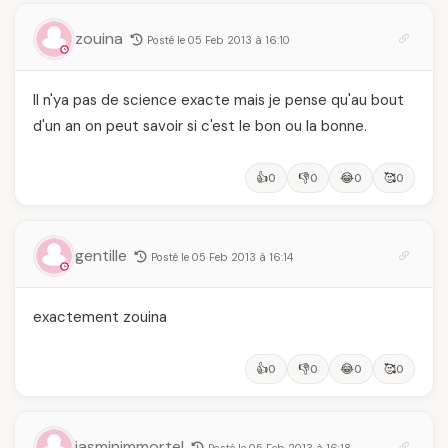
zouina
Posté le 05 Feb 2013 à 16:10
Il n'ya pas de science exacte mais je pense qu'au bout
d'un an on peut savoir si c'est le bon ou la bonne.
👍
👎
😂
🥰
0
0
0
0
gentille
Posté le 05 Feb 2013 à 16:14
exactement zouina
👍
👎
😂
🥰
0
0
0
0
jasminimmortel