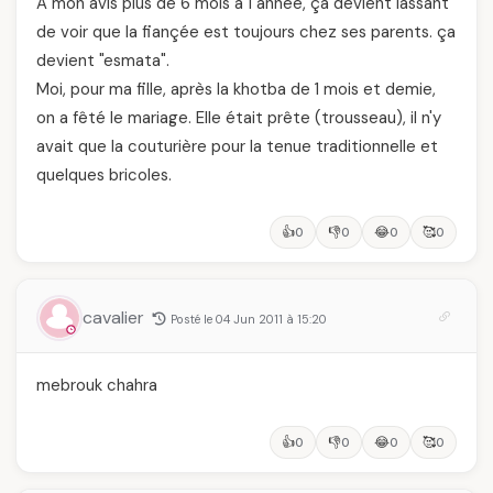
A mon avis plus de 6 mois à 1 année, ça devient lassant
de voir que la fiançée est toujours chez ses parents. ça
devient "esmata".
Moi, pour ma fille, après la khotba de 1 mois et demie,
on a fêté le mariage. Elle était prête (trousseau), il n'y
avait que la couturière pour la tenue traditionnelle et
quelques bricoles.
👍
👎
😂
🥰
0
0
0
0
cavalier
Posté le 04 Jun 2011 à 15:20
mebrouk chahra
👍
👎
😂
🥰
0
0
0
0