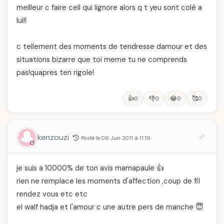
meilleur c faire cell qui lignore alors q t yeu sont colé a
lui!!
c tellement des moments de tendresse damour et des
situations bizarre que toi meme tu ne comprends
pas!quapres ten rigole!
👍
👎
😂
🥰
0
0
0
0
kenzouzi
Posté le 06 Jun 2011 à 11:19
je suis a 10000% de ton avis mamapaule 👍
rien ne remplace les moments d'affection ,coup de fil
rendez vous etc etc
el walf hadja et l'amour c une autre pers de manche 😇