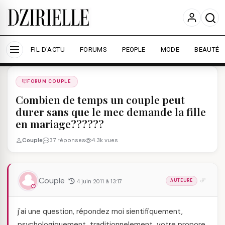
Nous utilisons des cookies pour améliorer votre
expérience et mesurer l'audience.
En savoir plus
Accepter tout
Personnaliser
FIL D'ACTU
FORUMS
PEOPLE
MODE
BEAUTÉ
Forums
/
FORUM COUPLE
/
FORUM COUPLE
Combien de temps un couple peut
durer sans que le mec demande la fille
en mariage??????
Couple
37 réponses
4.3k vues
Couple
4 juin 2011 à 13:17
AUTEURE
j'ai une question, répondez moi sientifiquement,
psychologiquement, traditionnelement, votre propore