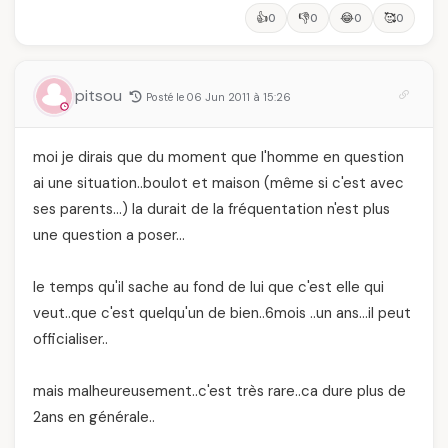
👍
👎
😂
🥰
0
0
0
0
pitsou
Posté le 06 Jun 2011 à 15:26
moi je dirais que du moment que l'homme en question
ai une situation..boulot et maison (même si c'est avec
ses parents…) la durait de la fréquentation n'est plus
une question a poser…
le temps qu'il sache au fond de lui que c'est elle qui
veut..que c'est quelqu'un de bien..6mois ..un ans…il peut
officialiser..
mais malheureusement..c'est très rare..ca dure plus de
2ans en générale..