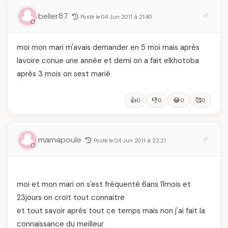
belier87
Posté le 04 Jun 2011 à 21:40
moi mon mari m'avais demander en 5 moi mais aprés
lavoire conue une année et demi on a fait elkhotoba
aprés 3 mois on sest marié
👍
👎
😂
🥰
0
0
0
0
mamapoule
Posté le 04 Jun 2011 à 22:21
moi et mon mari on s'est fréquenté 6ans 11mois et
23jours on croit tout connaitre
et tout savoir aprés tout ce temps mais non j'ai fait la
connaissance du meilleur