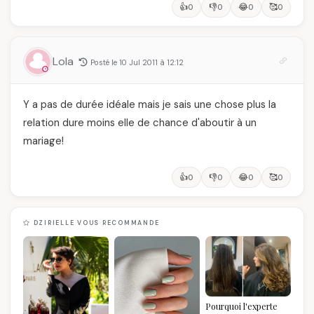
👍
👎
😂
🥰
0
0
0
0
Lola
Posté le 10 Jul 2011 à 12:12
Y a pas de durée idéale mais je sais une chose plus la
relation dure moins elle de chance d'aboutir à un
mariage!
👍
👎
😂
🥰
0
0
0
0
DZIRIELLE VOUS RECOMMANDE
Pourquoi l'experte