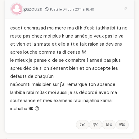
femmes algériennes,
et ce que vous devez
gazouza
Posté le 04 Jun 2011 à 16:49
vraiment savoir
exact chahrazad ma mere ma di k d'esk tatkhatbi tu ne
reste pas chez moi plus k une année je veux pas le va
et vien et la smata et elle a tt a fait raion sa deviens
apres louche comme ta di cerise 🤡
le mieux je pense c de se connaitre 1 anneé pas plus
apres décidé si on s'entent bien et on accepte les
defauts de chaqu'un
na3oumti mais bien sur j'ai remarqué ton absence
lahbiba rabi m3ak moi aussi je ss débordé avec ma
soutenance et mes examens rabi inajahna kamal
inchalha 🕊️ 😘
👍
👎
😂
🥰
0
0
0
0