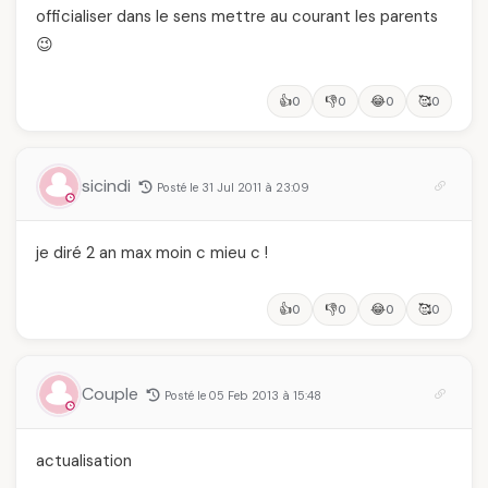
officialiser dans le sens mettre au courant les parents
😉
👍
👎
😂
🥰
0
0
0
0
sicindi
Posté le 31 Jul 2011 à 23:09
je diré 2 an max moin c mieu c !
👍
👎
😂
🥰
0
0
0
0
Couple
Posté le 05 Feb 2013 à 15:48
actualisation