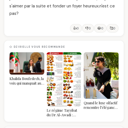
s'aimer par la suite et fonder un foyer heureux.n'est ce
pas?
👍
👎
😂
🥰
0
0
0
0
DZIRIELLE VOUS RECOMMANDE
Khalida Boufedech, la
voix qui manquait au
sommet de l'État
algérien
Quand le luxe olfactif
rencontre l’élégance
Le régime Tayyibat
algérienne : une
du Dr Al-Awadi :
célébration de la Fête
pourquoi il a séduit
des Mères hors du
des millions de
temps