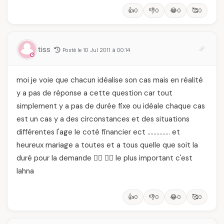
👍
👎
😂
🥰
0
0
0
0
tiss
Posté le 10 Jul 2011 à 00:14
moi je voie que chacun idéalise son cas mais en réalité
y a pas de réponse a cette question car tout
simplement y a pas de durée fixe ou idéale chaque cas
est un cas y a des circonstances et des situations
différentes l'age le coté financier ect …………… et
heureux mariage a toutes et a tous quelle que soit la
duré pour la demande 👰‍♀️ 👰‍♀️ le plus important c'est
lahna
👍
👎
😂
🥰
0
0
0
0