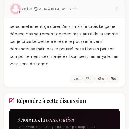
katie
Posté le 16 Feb 2013 à 11:11
personnellement ça durer 2ans , mais je crois ke ça ne
dépend pas seulement de mec mais aussi de la femme
car je crois ke cette a elle de le pousser a venir
demander sa main pas le poussé bessif besah par son
comportement ces maniérés tkon bent famailiya koi an
vrais sens de terme
👍
👎
😂
🥰
0
0
0
0
Répondre à cette discussion
Rejoignez la
conversation
Créez votre compte gratuit pour participer aux