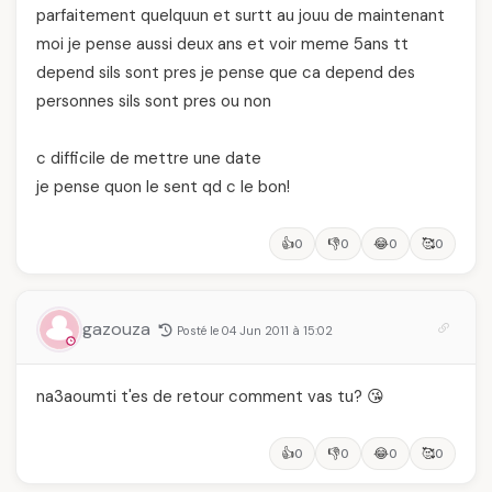
parfaitement quelquun et surtt au jouu de maintenant
moi je pense aussi deux ans et voir meme 5ans tt
depend sils sont pres je pense que ca depend des
personnes sils sont pres ou non
c difficile de mettre une date
je pense quon le sent qd c le bon!
👍
👎
😂
🥰
0
0
0
0
gazouza
Posté le 04 Jun 2011 à 15:02
na3aoumti t'es de retour comment vas tu? 😘
👍
👎
😂
🥰
0
0
0
0