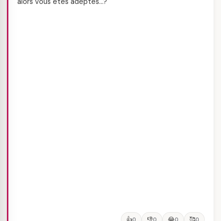
alors vous êtes adeptes…?
👍
👎
😂
🥰
0
0
0
0