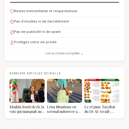
Restez bienveillante et respectueuse
Pas d'insultes ni de harcèlement
Pas de publicité ni de spam
Protégez votre vie privée
Lire la charte complète →
DERNIERS ARTICLES DZIRIELLE
Khalida Boufedech, la
Léna Situations en
Le régime Tayyibat
voix qui manquait au
seroual mdouwer au
du Dr Al-Awadi :
sommet de l'État
Louvre : quand le
pourquoi il a séduit
algérien
pantalon des
des millions de
Algéroises devient la
femmes algériennes,