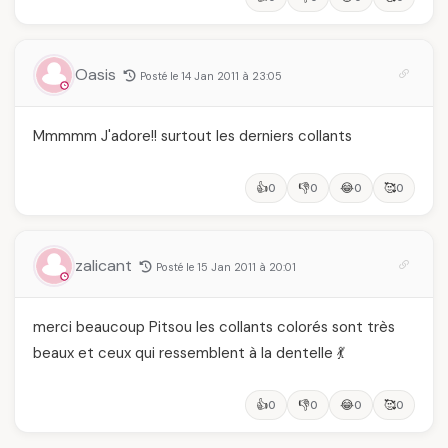
Oasis
Posté le 14 Jan 2011 à 23:05
Mmmmm J'adore!! surtout les derniers collants
👍
👎
😂
🥰
0
0
0
0
zalicant
Posté le 15 Jan 2011 à 20:01
merci beaucoup Pitsou les collants colorés sont très
beaux et ceux qui ressemblent à la dentelle 💃
👍
👎
😂
🥰
0
0
0
0