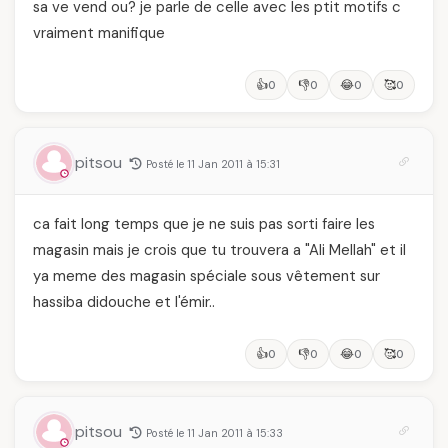
sa ve vend ou? je parle de celle avec les ptit motifs c
vraiment manifique
👍
👎
😂
🥰
0
0
0
0
pitsou
Posté le 11 Jan 2011 à 15:31
ca fait long temps que je ne suis pas sorti faire les
magasin mais je crois que tu trouvera a "Ali Mellah" et il
ya meme des magasin spéciale sous vêtement sur
hassiba didouche et l'émir..
👍
👎
😂
🥰
0
0
0
0
pitsou
Posté le 11 Jan 2011 à 15:33