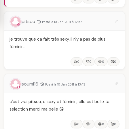
pitsou
Posté le 10 Jan 2011 à 12:57
je trouve que ca fait très sexy..il n'y a pas de plus
féminin..
👍
👎
😂
🥰
0
0
0
0
soumi16
Posté le 10 Jan 2011 à 13:43
c'est vrai pitsou, c sexy et féminin, elle est belle ta
selection merci ma belle 😘
👍
👎
😂
🥰
0
0
0
0