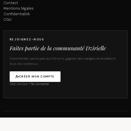
Contact
Mentions légales
Confidentialité
CGU
REJOIGNEZ-NOUS
Faites partie de la communauté Dzirielle
Commentez, participez aux forums, gagnez des badges et accédez à
tous les contenus.
CRÉER MON COMPTE
Déjà membre ?
Se connecter
© 2026 Dzirielle Magazine — Tous droits réservés.
·
·
MENTIONS LÉGALES
CONFIDENTIALITÉ
CGU