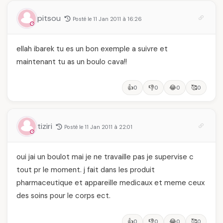
pitsou
Posté le 11 Jan 2011 à 16:26
ellah ibarek tu es un bon exemple a suivre et
maintenant tu as un boulo cava!!
👍
👎
😂
🥰
0
0
0
0
tiziri
Posté le 11 Jan 2011 à 22:01
oui jai un boulot mai je ne travaille pas je supervise c
tout pr le moment. j fait dans les produit
pharmaceutique et appareille medicaux et meme ceux
des soins pour le corps ect.
👍
👎
😂
🥰
0
0
0
0