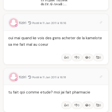
algérienne : une
du Dr Al-Awadi :
célébration de la Fête
pourquoi il a séduit
des Mères hors du
des millions de
temps
femmes algériennes,
et ce que vous devez
tiziri
Posté le 11 Jan 2011 à 16:16
vraiment savoir
oui mai quand ke vois des gens acheter de la kamelote
sa me fait mal au coeur
👍
👎
😂
🥰
0
0
0
0
tiziri
Posté le 11 Jan 2011 à 16:18
tu fait qoi comme etude? moi jai fait pharmacie
👍
👎
😂
🥰
0
0
0
0