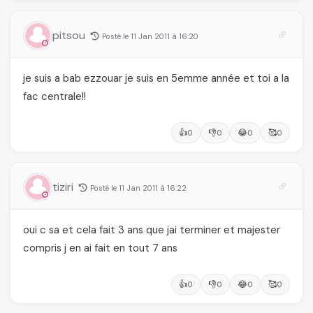
pitsou
Posté le 11 Jan 2011 à 16:20
je suis a bab ezzouar je suis en 5emme année et toi a la
fac centrale!!
👍
👎
😂
🥰
0
0
0
0
tiziri
Posté le 11 Jan 2011 à 16:22
oui c sa et cela fait 3 ans que jai terminer et majester
compris j en ai fait en tout 7 ans
👍
👎
😂
🥰
0
0
0
0