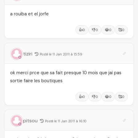
a rouiba et el jorfe
👍
👎
😂
🥰
0
0
0
0
tiziri
Posté le 11 Jan 2011 à 15:59
ok merci prce que sa fait presque 10 mois que jai pas
sortie faire les boutiques
👍
👎
😂
🥰
0
0
0
0
pitsou
Posté le 11 Jan 2011 à 16:10