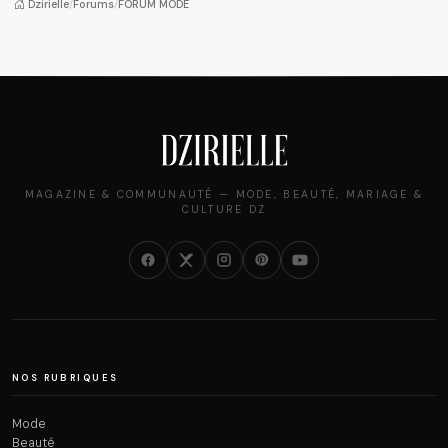
pièce mode de l'été
et ce que vous devez
Dzirielle
/
Forums
/
FORUM MODE
vraiment savoir
MAGAZINE & COMMUNAUTÉ — MODE, BEAUTÉ, MARIAGE &
CULTURE DZ
NOS RUBRIQUES
Mode
Beauté