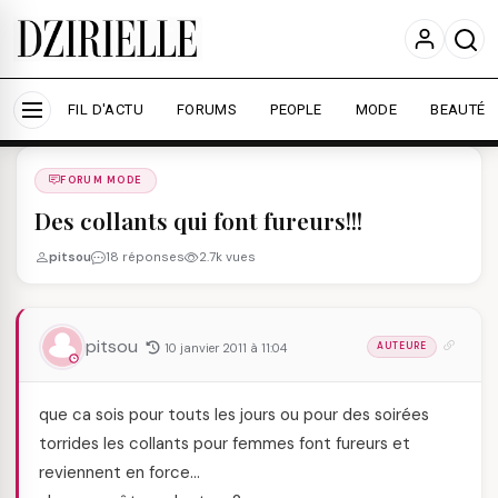
Nous utilisons des cookies pour améliorer votre
expérience et mesurer l'audience.
En savoir plus
Accepter tout
Personnaliser
FIL D'ACTU
FORUMS
PEOPLE
MODE
BEAUTÉ
Forums
/
FORUM MODE
/
FORUM MODE
Des collants qui font fureurs!!!
pitsou
18 réponses
2.7k vues
pitsou
10 janvier 2011 à 11:04
AUTEURE
que ca sois pour touts les jours ou pour des soirées
torrides les collants pour femmes font fureurs et
reviennent en force…