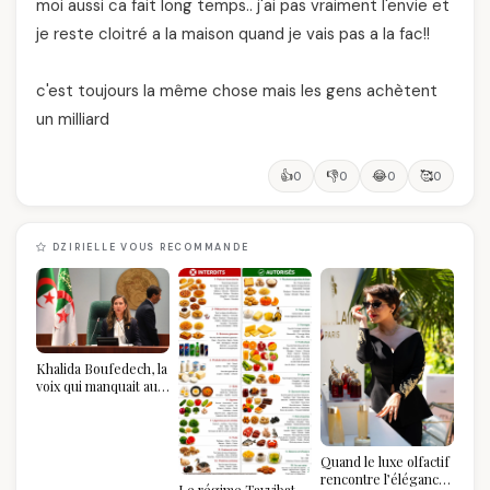
moi aussi ca fait long temps.. j'ai pas vraiment l'envie et
je reste cloitré a la maison quand je vais pas a la fac!!
c'est toujours la même chose mais les gens achètent
un milliard
👍
👎
😂
🥰
0
0
0
0
DZIRIELLE VOUS RECOMMANDE
Khalida Boufedech, la
voix qui manquait au
sommet de l'État
algérien
Quand le luxe olfactif
rencontre l’élégance
Le régime Tayyibat