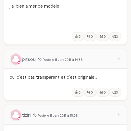
j'ai bien aimer ce modele :
👍
👎
😂
🥰
0
0
0
0
pitsou
Posté le 11 Jan 2011 à 14:36
oui c'est pas transparent et c'est originale…
👍
👎
😂
🥰
0
0
0
0
tiziri
Posté le 11 Jan 2011 à 15:08