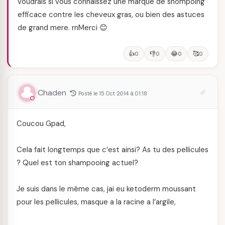
voudrais si vous connaissez une marque de shompoing
efficace contre les cheveux gras, ou bien des astuces
de grand mere. rnMerci 😊
👍
👎
😂
🥰
0
0
0
0
Chaden
Posté le 15 Oct 2014 à 01:18
Coucou Gpad,
Cela fait longtemps que c’est ainsi? As tu des pellicules
? Quel est ton shampooing actuel?
Je suis dans le même cas, jai eu ketoderm moussant
pour les pellicules, masque a la racine a l’argile,