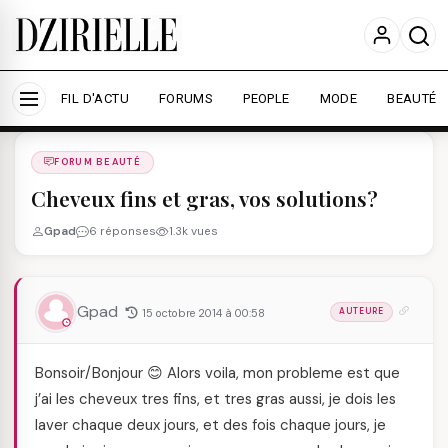
Nous utilisons des cookies pour améliorer votre
expérience et mesurer l'audience.
En savoir plus
Accepter tout
Personnaliser
FIL D'ACTU
FORUMS
PEOPLE
MODE
BEAUTÉ
Forums
/
FORUM BEAUTé
/
FORUM BEAUTÉ
Cheveux fins et gras, vos solutions?
Gpad
6 réponses
1.3k vues
Gpad
15 octobre 2014 à 00:58
AUTEURE
Bonsoir/Bonjour 😊 Alors voila, mon probleme est que
j’ai les cheveux tres fins, et tres gras aussi, je dois les
laver chaque deux jours, et des fois chaque jours, je