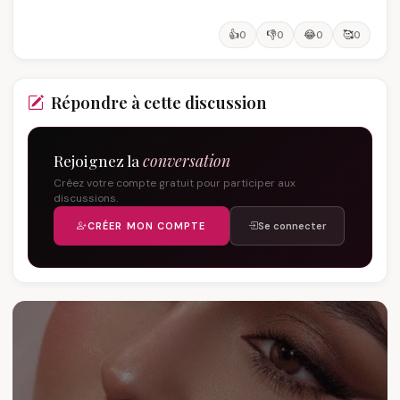
👍
👎
😂
🥰
0
0
0
0
Répondre à cette discussion
Rejoignez la
conversation
Créez votre compte gratuit pour participer aux
discussions.
CRÉER MON COMPTE
Se connecter