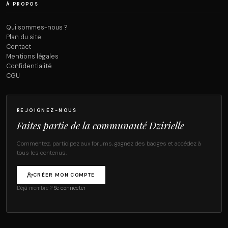
À PROPOS
Qui sommes-nous ?
Plan du site
Contact
Mentions légales
Confidentialité
CGU
REJOIGNEZ-NOUS
Faites partie de la communauté Dzirielle
Commentez, participez aux forums, gagnez des badges et accédez à
tous les contenus.
CRÉER MON COMPTE
Déjà membre ?
Se connecter