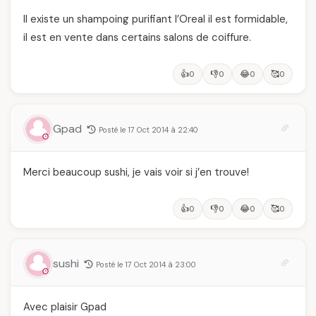
Il existe un shampoing purifiant l’Oreal il est formidable,
il est en vente dans certains salons de coiffure.
👍
👎
😂
🥰
0
0
0
0
Gpad
Posté le 17 Oct 2014 à 22:40
Merci beaucoup sushi, je vais voir si j’en trouve!
👍
👎
😂
🥰
0
0
0
0
sushi
Posté le 17 Oct 2014 à 23:00
Avec plaisir Gpad