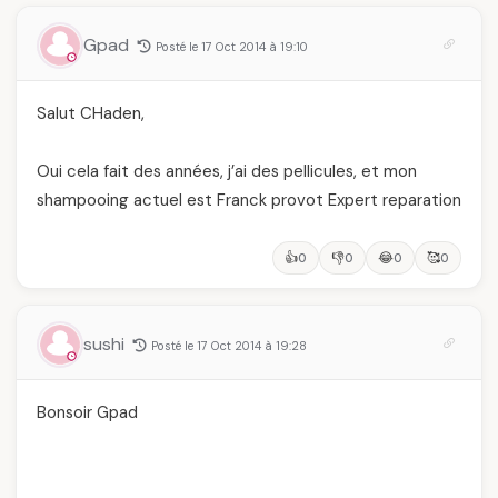
Gpad
Posté le 17 Oct 2014 à 19:10
Salut CHaden,
Oui cela fait des années, j’ai des pellicules, et mon
shampooing actuel est Franck provot Expert reparation
👍
👎
😂
🥰
0
0
0
0
sushi
Posté le 17 Oct 2014 à 19:28
Bonsoir Gpad