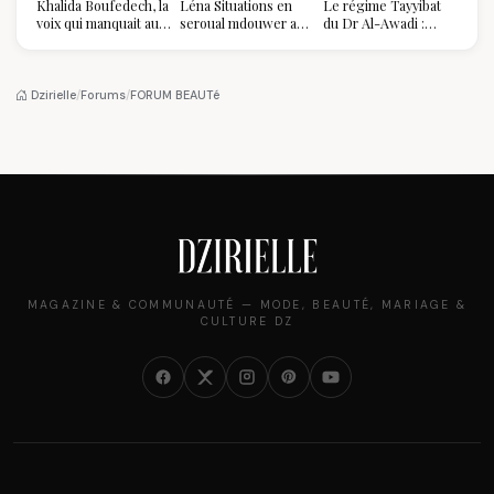
Khalida Boufedech, la
Léna Situations en
Le régime Tayyibat
voix qui manquait au
seroual mdouwer au
du Dr Al-Awadi :
sommet de l'État
Louvre : quand le
pourquoi il a séduit
algérien
pantalon des
des millions de
Algéroises devient la
femmes algériennes,
pièce mode de l'été
et ce que vous devez
Dzirielle
/
Forums
/
FORUM BEAUTé
vraiment savoir
MAGAZINE & COMMUNAUTÉ — MODE, BEAUTÉ, MARIAGE &
CULTURE DZ