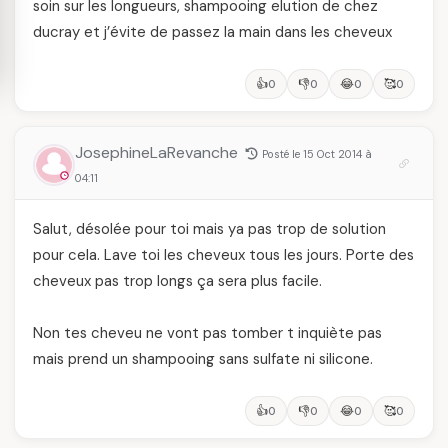
soin sur les longueurs, shampooing elution de chez
ducray et j’évite de passez la main dans les cheveux
👍
👎
😂
🥰
0
0
0
0
JosephineLaRevanche
Posté le 15 Oct 2014 à
04:11
Salut, désolée pour toi mais ya pas trop de solution
pour cela. Lave toi les cheveux tous les jours. Porte des
cheveux pas trop longs ça sera plus facile.
Non tes cheveu ne vont pas tomber t inquiète pas
mais prend un shampooing sans sulfate ni silicone.
👍
👎
😂
🥰
0
0
0
0