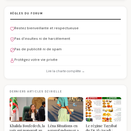
RÈGLES DU FORUM
Restez bienveillante et respectueuse
Pas d'insultes ni de harcèlement
Pas de publicité ni de spam
Protégez votre vie privée
Lire la charte complète →
DERNIERS ARTICLES DZIRIELLE
Khalida Boufedech, la
Léna Situations en
Le régime Tayyibat
voix qui manquait au
seroual mdouwer au
du Dr Al-Awadi :