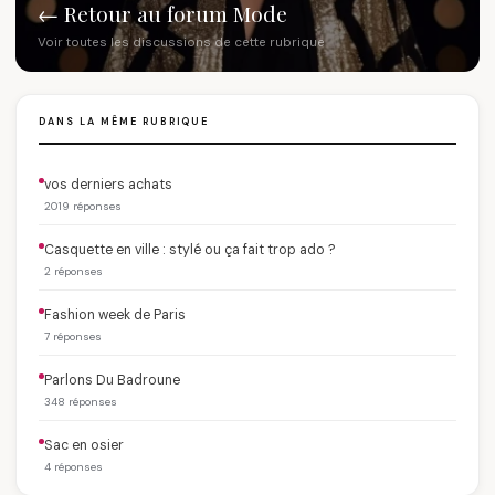
← Retour au forum Mode
Voir toutes les discussions de cette rubrique
DANS LA MÊME RUBRIQUE
vos derniers achats
2019 réponses
Casquette en ville : stylé ou ça fait trop ado ?
2 réponses
Fashion week de Paris
7 réponses
Parlons Du Badroune
348 réponses
Sac en osier
4 réponses