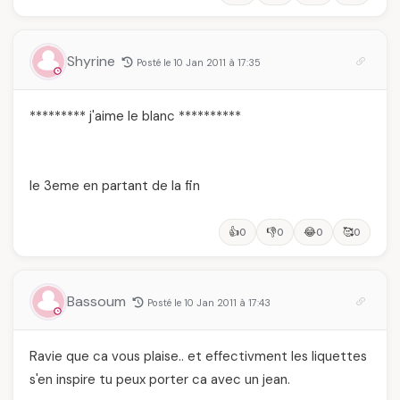
Shyrine
Posté le 10 Jan 2011 à 17:35
********* j'aime le blanc **********
le 3eme en partant de la fin
👍
👎
😂
🥰
0
0
0
0
Bassoum
Posté le 10 Jan 2011 à 17:43
Ravie que ca vous plaise.. et effectivment les liquettes
s'en inspire tu peux porter ca avec un jean.