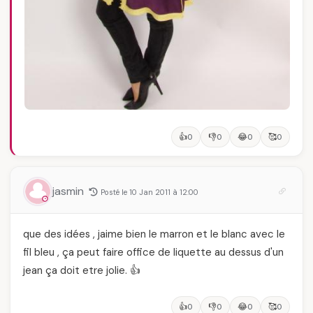
👍
👎
😂
🥰
0
0
0
0
jasmin
Posté le 10 Jan 2011 à 12:00
que des idées , jaime bien le marron et le blanc avec le
fil bleu , ça peut faire office de liquette au dessus d'un
jean ça doit etre jolie. 👍
👍
👎
😂
🥰
0
0
0
0