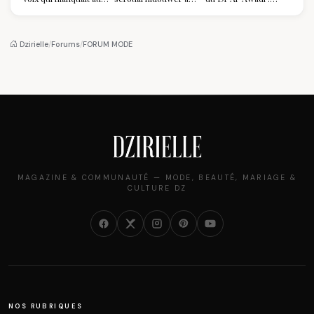
sommet de l'État
Louvre : quand le
pourquoi il a séduit
algérien
pantalon des
des millions de
Algéroises devient la
femmes algériennes,
pièce mode de l'été
et ce que vous devez
Dzirielle
/
Forums
/
FORUM MODE
vraiment savoir
MAGAZINE & COMMUNAUTÉ — MODE, BEAUTÉ, MARIAGE &
CULTURE DZ
NOS RUBRIQUES