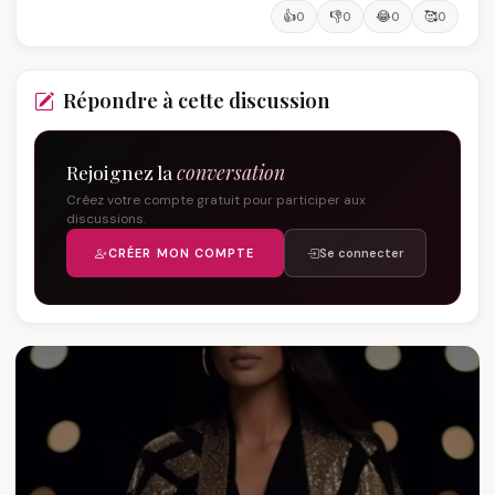
👍
👎
😂
🥰
0
0
0
0
Répondre à cette discussion
Rejoignez la
conversation
Créez votre compte gratuit pour participer aux
discussions.
CRÉER MON COMPTE
Se connecter