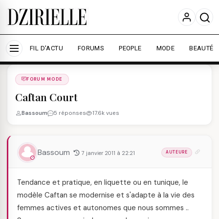
Nous utilisons des cookies pour améliorer votre
expérience et mesurer l'audience.
En savoir plus
Accepter tout
Personnaliser
FIL D'ACTU
FORUMS
PEOPLE
MODE
BEAUTÉ
Forums
/
FORUM MODE
/
FORUM MODE
Caftan Court
Bassoum
5 réponses
17.6k vues
Bassoum
7 janvier 2011 à 22:21
AUTEURE
Tendance et pratique, en liquette ou en tunique, le
modèle Caftan se modernise et s'adapte à la vie des
femmes actives et autonomes que nous sommes ..