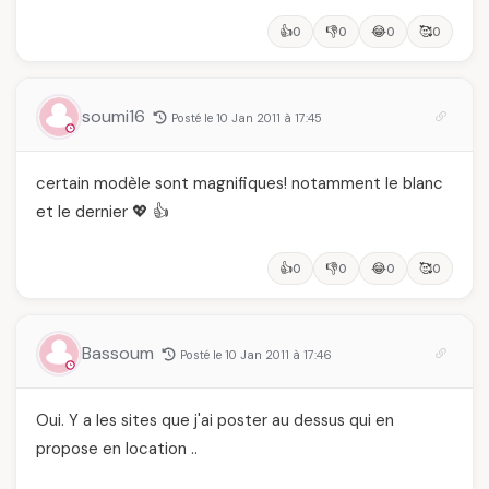
👍
👎
😂
🥰
0
0
0
0
soumi16
Posté le 10 Jan 2011 à 17:45
certain modèle sont magnifiques! notamment le blanc
et le dernier 💖 👍
👍
👎
😂
🥰
0
0
0
0
Bassoum
Posté le 10 Jan 2011 à 17:46
Oui. Y a les sites que j'ai poster au dessus qui en
propose en location ..