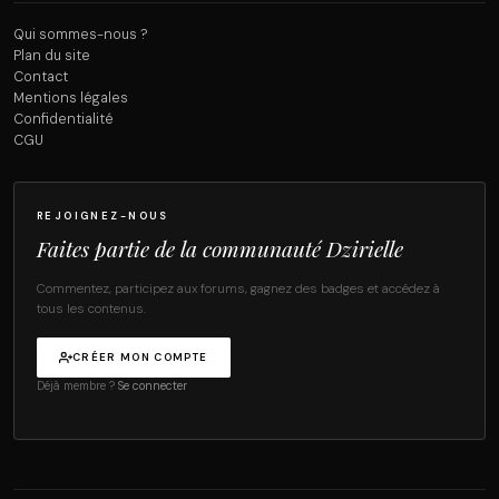
Qui sommes-nous ?
Plan du site
Contact
Mentions légales
Confidentialité
CGU
REJOIGNEZ-NOUS
Faites partie de la communauté Dzirielle
Commentez, participez aux forums, gagnez des badges et accédez à
tous les contenus.
CRÉER MON COMPTE
Déjà membre ?
Se connecter