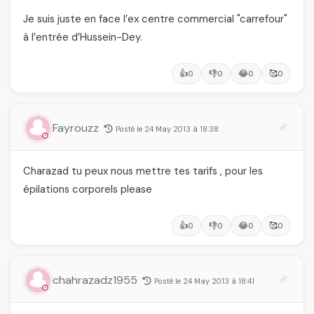
Je suis juste en face l’ex centre commercial "carrefour"
à l’entrée d’Hussein-Dey.
👍
👎
😂
🥰
0
0
0
0
Fayrouzz
Posté le 24 May 2013 à 18:38
Charazad tu peux nous mettre tes tarifs , pour les
épilations corporels please
👍
👎
😂
🥰
0
0
0
0
chahrazadz1955
Posté le 24 May 2013 à 18:41