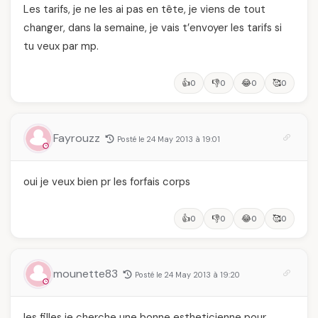
Les tarifs, je ne les ai pas en tête, je viens de tout
changer, dans la semaine, je vais t’envoyer les tarifs si
tu veux par mp.
👍
👎
😂
🥰
0
0
0
0
Fayrouzz
Posté le 24 May 2013 à 19:01
oui je veux bien pr les forfais corps
👍
👎
😂
🥰
0
0
0
0
mounette83
Posté le 24 May 2013 à 19:20
les filles je cherche une bonne estheticienne pour