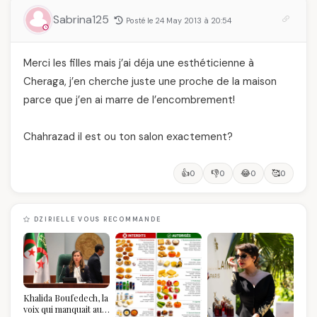
Sabrina125
Posté le 24 May 2013 à 20:54
Merci les filles mais j’ai déja une esthéticienne à
Cheraga, j’en cherche juste une proche de la maison
parce que j’en ai marre de l’encombrement!
Chahrazad il est ou ton salon exactement?
👍
👎
😂
🥰
0
0
0
0
DZIRIELLE VOUS RECOMMANDE
Khalida Boufedech, la
voix qui manquait au