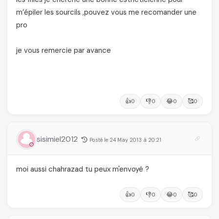
m’épiler les sourcils ,pouvez vous me recomander une
pro
je vous remercie par avance
👍
👎
😂
🥰
0
0
0
0
sisimiel2012
Posté le 24 May 2013 à 20:21
moi aussi chahrazad tu peux m'envoyé ?
👍
👎
😂
🥰
0
0
0
0