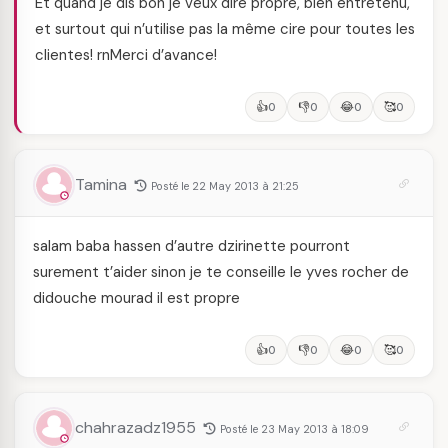
Et quand je dis bon je veux dire propre, bien entretenu,
et surtout qui n’utilise pas la même cire pour toutes les
clientes! rnMerci d’avance!
👍
👎
😂
🥰
0
0
0
0
Tamina
Posté le 22 May 2013 à 21:25
salam baba hassen d’autre dzirinette pourront
surement t’aider sinon je te conseille le yves rocher de
didouche mourad il est propre
👍
👎
😂
🥰
0
0
0
0
chahrazadz1955
Posté le 23 May 2013 à 18:09