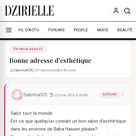
Nous utilisons des cookies pour améliorer votre
expérience et mesurer l'audience.
En savoir plus
Accepter tout
Personnaliser
FIL D'ACTU
FORUMS
PEOPLE
MODE
BEAUTÉ
Forums
/
FORUM BEAUTé
/
FORUM BEAUTÉ
Bonne adresse d'esthétique
Sabrina125
11 réponses
3.3k vues
Sabrina125
22 mai 2013 à 20:49
AUTEURE
Salut tout le monde
Est ce que quelqu’un connait un bon salon d’esthétique
dans les environs de Baba Hassen please?