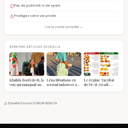
Pas de publicité ni de spam
Protégez votre vie privée
Lire la charte complète →
DERNIERS ARTICLES DZIRIELLE
Khalida Boufedech, la
Léna Situations en
Le régime Tayyibat
voix qui manquait au
seroual mdouwer au
du Dr Al-Awadi :
sommet de l'État
Louvre : quand le
pourquoi il a séduit
algérien
pantalon des
des millions de
Algéroises devient la
femmes algériennes,
pièce mode de l'été
et ce que vous devez
Dzirielle
/
Forums
/
FORUM BEAUTé
vraiment savoir