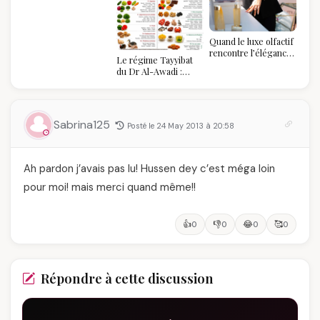
sommet de l'État
algérien
Quand le luxe olfactif
rencontre l’élégance
Le régime Tayyibat
algérienne : une
du Dr Al-Awadi :
célébration de la Fête
pourquoi il a séduit
des Mères hors du
des millions de
temps
femmes algériennes,
et ce que vous devez
Sabrina125
Posté le 24 May 2013 à 20:58
vraiment savoir
Ah pardon j’avais pas lu! Hussen dey c’est méga loin
pour moi! mais merci quand même!!
👍
👎
😂
🥰
0
0
0
0
Répondre à cette discussion