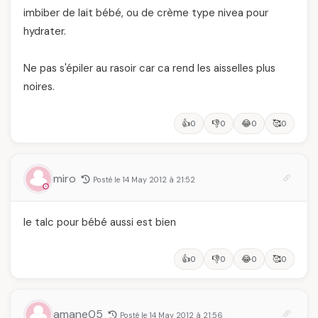
imbiber de lait bébé, ou de crème type nivea pour
hydrater.
Ne pas s'épiler au rasoir car ca rend les aisselles plus
noires.
👍
👎
😂
🥰
0
0
0
0
miro
Posté le 14 May 2012 à 21:52
le talc pour bébé aussi est bien
👍
👎
😂
🥰
0
0
0
0
amane05
Posté le 14 May 2012 à 21:56