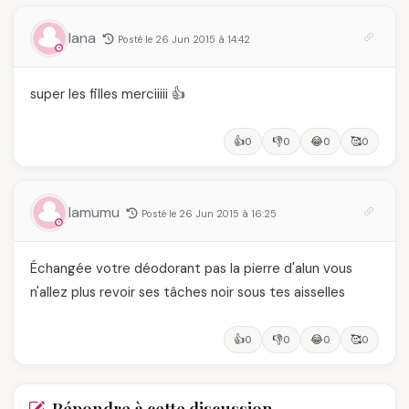
lana
Posté le 26 Jun 2015 à 14:42
super les filles merciiiii 👍
👍
👎
😂
🥰
0
0
0
0
lamumu
Posté le 26 Jun 2015 à 16:25
Échangée votre déodorant pas la pierre d'alun vous
n'allez plus revoir ses tâches noir sous tes aisselles
👍
👎
😂
🥰
0
0
0
0
Répondre à cette discussion