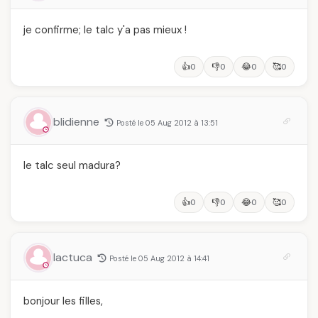
je confirme; le talc y'a pas mieux !
👍
👎
😂
🥰
0
0
0
0
blidienne
Posté le 05 Aug 2012 à 13:51
le talc seul madura?
👍
👎
😂
🥰
0
0
0
0
lactuca
Posté le 05 Aug 2012 à 14:41
bonjour les filles,