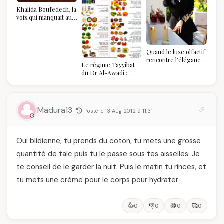
Khalida Boufedech, la
voix qui manquait au
sommet de l'État
algérien
Quand le luxe olfactif
rencontre l’élégance
Le régime Tayyibat
algérienne : une
du Dr Al-Awadi :
célébration de la Fête
pourquoi il a séduit
des Mères hors du
des millions de
temps
femmes algériennes,
et ce que vous devez
Madura13
Posté le 13 Aug 2012 à 11:31
vraiment savoir
Oui blidienne, tu prends du coton, tu mets une grosse
quantité de talc puis tu le passe sous tes aisselles. Je
te conseil de le garder la nuit. Puis le matin tu rinces, et
tu mets une crème pour le corps pour hydrater
👍
👎
😂
🥰
0
0
0
0