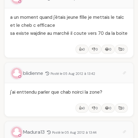
a un moment quand j'étais jeune fille je mettais le talc
et le cheb c efficace
sa existe wajdine au marché il coute vers 70 da la boite
👍
👎
😂
🥰
0
0
0
0
blidienne
Posté le 05 Aug 2012 à 13:42
j'ai enttendu parler que chab noirci la zone?
👍
👎
😂
🥰
0
0
0
0
Madura13
Posté le 05 Aug 2012 à 13:44