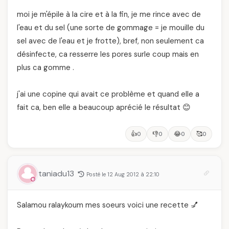
moi je m'épile à la cire et à la fin, je me rince avec de
l'eau et du sel (une sorte de gommage = je mouille du
sel avec de l'eau et je frotte), bref, non seulement ca
désinfecte, ca resserre les pores surle coup mais en
plus ca gomme .
j'ai une copine qui avait ce problème et quand elle a
fait ca, ben elle a beaucoup aprécié le résultat 😊
👍
👎
😂
🥰
0
0
0
0
taniadu13
Posté le 12 Aug 2012 à 22:10
Salamou ralaykoum mes soeurs voici une recette 💅