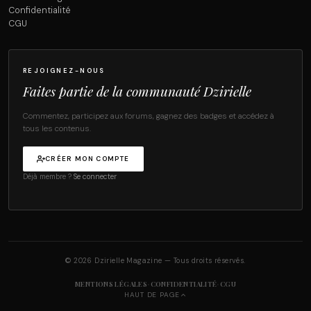
Confidentialité
CGU
REJOIGNEZ-NOUS
Faites partie de la communauté Dzirielle
Commentez, participez aux forums, gagnez des badges et accédez à
tous les contenus.
CRÉER MON COMPTE
Déjà membre ?
Se connecter
© 2026 Dzirielle Magazine — Tous droits réservés.
·
·
MENTIONS LÉGALES
CONFIDENTIALITÉ
CGU
HAUT DE PAGE