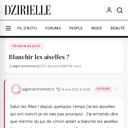
Nous utilisons des cookies pour améliorer votre
expérience et mesurer l'audience.
En savoir plus
Accepter tout
Personnaliser
FIL D'ACTU
FORUMS
PEOPLE
MODE
BEAUTÉ
Forums
/
FORUM BEAUTé
/
FORUM BEAUTÉ
Blanchir les aiselles ?
algeriennement
13 réponses
5.6k vues
algeriennement
14 mai 2012 à 19:48
AUTEURE
Salut les filles ! depuis quelques temps j'ai les aisselles
qui ont noircit je ne sais pas pourquoi . J'ai entendu dire
que mettre du jus de citron aidait a blanchir les aiselles