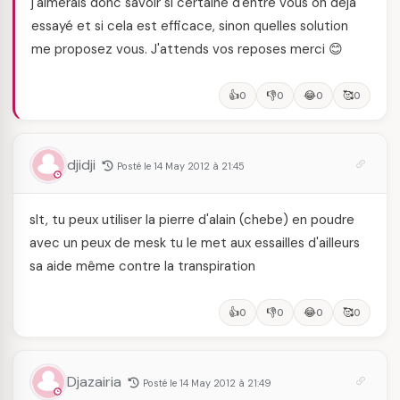
j'aimerais donc savoir si certaine d'entre vous on deja
essayé et si cela est efficace, sinon quelles solution
me proposez vous. J'attends vos reposes merci 😊
👍
👎
😂
🥰
0
0
0
0
djidji
Posté le 14 May 2012 à 21:45
slt, tu peux utiliser la pierre d'alain (chebe) en poudre
avec un peux de mesk tu le met aux essailles d'ailleurs
sa aide même contre la transpiration
👍
👎
😂
🥰
0
0
0
0
Djazairia
Posté le 14 May 2012 à 21:49