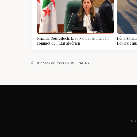
Khalida Boufedech, la voix qui manquait au
Léna Situat
sommet de l'État algérien
Louvre : qu
devient la p
Dzirielle
/
Forums
/
FORUM BINATNA
MA