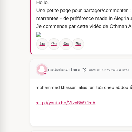
Hello,
Une petite page pour partager/commenter : 
marrantes - de préférence made in Alegria
Je commence par cette vidéo de Othman A
👍
👎
😂
🥰
0
0
0
0
nadialasolitaire
Posté le 04 Nov 2014 à 18:41
mohammed khassani alias fan ta3 cheb abdou 
http://youtu.be/VfznBW7l1mA