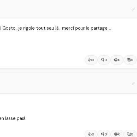
al Gosto…je rigole tout seu là, merci pour le partage ..
👍
👎
😂
🥰
0
0
0
0
en lasse pas!
👍
👎
😂
🥰
0
0
0
0