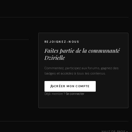
REJOIGNEZ-NOUS
Faites partie de la communauté
Dzirielle
Commentez, participez aux forums, gagnez des
badges et accédez à tous les contenus.
CRÉER MON COMPTE
Déjà membre ?
Se connecter
HAUT DE PAGE