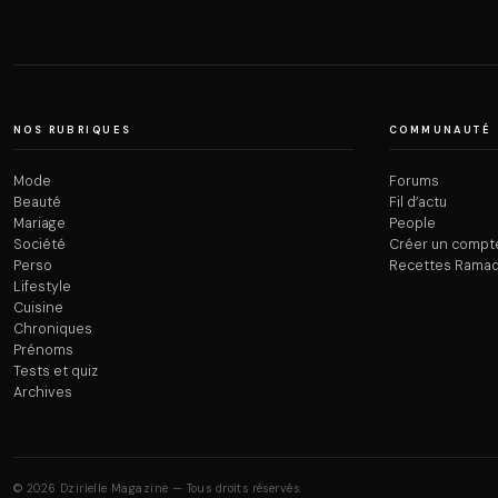
NOS RUBRIQUES
COMMUNAUTÉ
Mode
Forums
Beauté
Fil d’actu
Mariage
People
Société
Créer un compt
Perso
Recettes Rama
Lifestyle
Cuisine
Chroniques
Prénoms
Tests et quiz
Archives
© 2026 Dzirielle Magazine — Tous droits réservés.