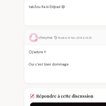
tab3ou fia ki Eldjrad 😄
cheyma
Posté le 10 Nov 2014 à 19:35
😏j’adore !!
Oui c’est bien dommage
Répondre à cette discussion