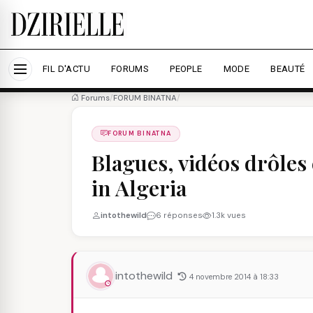
Nous utilisons des cookies pour améliorer votre expé
savoir plus
Accepter tout
Personna
FIL D'ACTU
FORUMS
PEOPLE
MODE
BEAUTÉ
Forums
/
FORUM BINATNA
/
FORUM BINATNA
Blagues, vidéos drôles
in Algeria
intothewild
6 réponses
1.3k vues
intothewild
4 novembre 2014 à 18:33