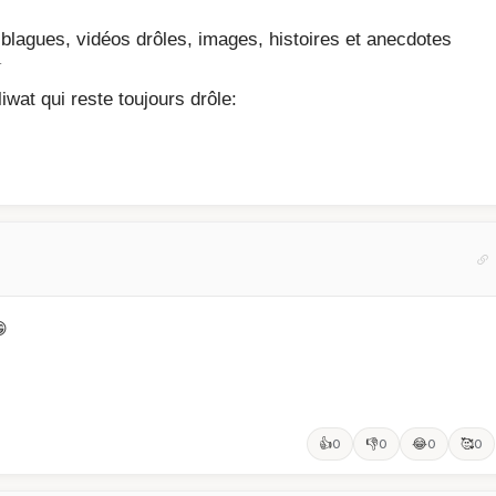
blagues, vidéos drôles, images, histoires et anecdotes
J
liwat
qui reste toujours drôle:

👍
👎
😂
🥰
0
0
0
0