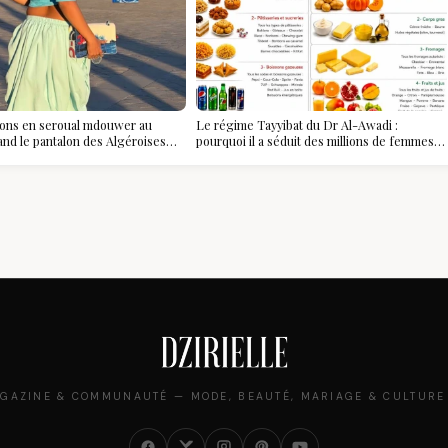
ions en seroual mdouwer au
Le régime Tayyibat du Dr Al-Awadi :
and le pantalon des Algéroises
pourquoi il a séduit des millions de femmes
ièce mode de l'été
algériennes, et ce que vous devez vraiment
savoir
GAZINE & COMMUNAUTÉ — MODE, BEAUTÉ, MARIAGE & CULTURE