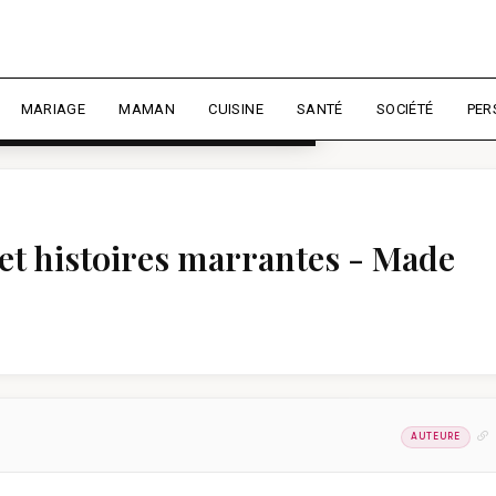
rience et mesurer l'audience.
En
liser
MARIAGE
MAMAN
CUISINE
SANTÉ
SOCIÉTÉ
PER
 et histoires marrantes - Made
AUTEURE