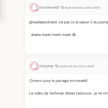
intothewild
Posté le 04 Nov 2014 à 18:58
@nadialasolitaire J’ai pas vu la saison 2 du journ
ahaha madri madri madri 😄
cheyma
Posté le 09 Nov 2014 à 16:40
😏merci pour le partage intotewild!
La vidéo de 3athman Aliwat j’adooore , je ne m’