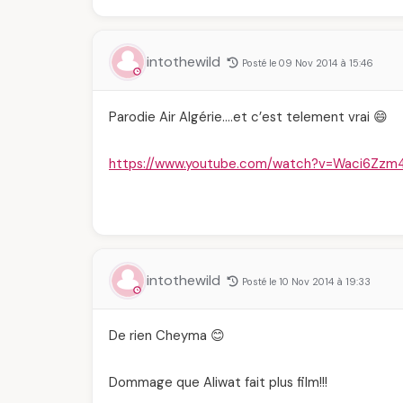
intothewild
Posté le 09 Nov 2014 à 15:46
Parodie Air Algérie….et c’est telement vrai 😄
https://www.youtube.com/watch?v=Waci6Zzm
intothewild
Posté le 10 Nov 2014 à 19:33
De rien Cheyma 😊
Dommage que Aliwat fait plus film!!!