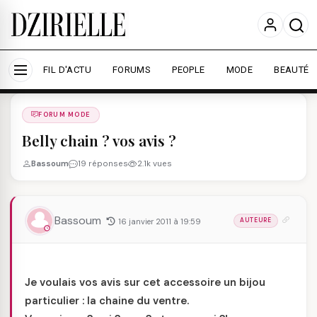
Nous utilisons des cookies pour améliorer votre
expérience et mesurer l'audience.
En savoir plus
Accepter tout
Personnaliser
FIL D'ACTU
FORUMS
PEOPLE
MODE
BEAUTÉ
Forums
/
FORUM MODE
/
FORUM MODE
Belly chain ? vos avis ?
Bassoum
19 réponses
2.1k vues
Bassoum
16 janvier 2011 à 19:59
AUTEURE
Je voulais vos avis sur cet accessoire un bijou
particulier : la chaine du ventre.