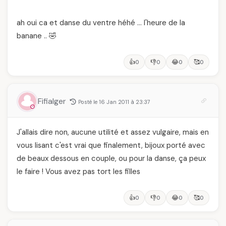
ah oui ca et danse du ventre héhé … l'heure de la
banane .. 🤣
👍
👎
😂
🥰
0
0
0
0
Fifialger
Posté le 16 Jan 2011 à 23:37
J'allais dire non, aucune utilité et assez vulgaire, mais en
vous lisant c'est vrai que finalement, bijoux porté avec
de beaux dessous en couple, ou pour la danse, ça peux
le faire ! Vous avez pas tort les filles
👍
👎
😂
🥰
0
0
0
0