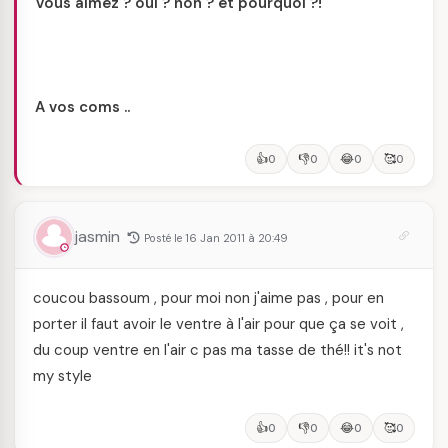
Vous aimez ? oui ? non ? et pourquoi ?!
A vos coms ..
👍
👎
😂
🥰
0
0
0
0
jasmin
Posté le 16 Jan 2011 à 20:49
coucou bassoum , pour moi non j'aime pas , pour en
porter il faut avoir le ventre à l'air pour que ça se voit ,
du coup ventre en l'air c pas ma tasse de thé!! it's not
my style
👍
👎
😂
🥰
0
0
0
0