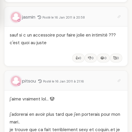
jasmin
Posté le 16 Jan 2011 à 20:58
sauf si c un accessoire pour faire jolie en intimité ???
c'est quoi au juste
👍
👎
😂
🥰
0
0
0
0
pitsou
Posté le 16 Jan 2011 à 21:16
j'aime vraiment lol… 🤡
j'adorerai en avoir plus tard que j'en porterais pour mon
mari..
je trouve que ca fait terriblement sexy et coquin..et je