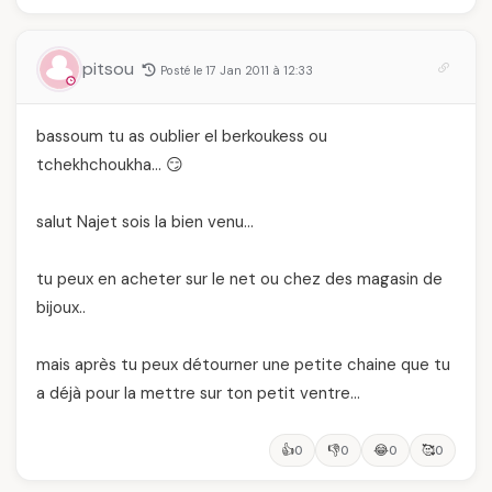
pitsou
Posté le 17 Jan 2011 à 12:33
bassoum tu as oublier el berkoukess ou
tchekhchoukha… 😏
salut Najet sois la bien venu…
tu peux en acheter sur le net ou chez des magasin de
bijoux..
mais après tu peux détourner une petite chaine que tu
a déjà pour la mettre sur ton petit ventre…
👍
👎
😂
🥰
0
0
0
0