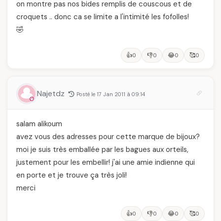
on montre pas nos bides remplis de couscous et de
croquets .. donc ca se limite a l'intimité les fofolles!
🤣
👍
👎
😂
🥰
0
0
0
0
Najetdz
Posté le 17 Jan 2011 à 09:14
salam alikoum
avez vous des adresses pour cette marque de bijoux?
moi je suis très emballée par les bagues aux orteils,
justement pour les embellir! j'ai une amie indienne qui
en porte et je trouve ça très joli!
merci
👍
👎
😂
🥰
0
0
0
0