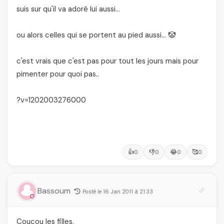
suis sur qu'il va adoré lui aussi…
ou alors celles qui se portent au pied aussi… 🤡
c'est vrais que c'est pas pour tout les jours mais pour
pimenter pour quoi pas..
?v=1202003276000
👍
👎
😂
🥰
0
0
0
0
Bassoum
Posté le 16 Jan 2011 à 21:33
Coucou les filles,