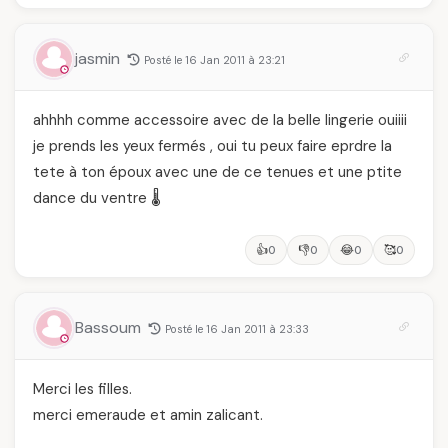
des Mères hors du
des millions de
temps
femmes algériennes,
et ce que vous devez
jasmin
Posté le 16 Jan 2011 à 23:21
vraiment savoir
ahhhh comme accessoire avec de la belle lingerie ouiiii
je prends les yeux fermés , oui tu peux faire eprdre la
tete à ton époux avec une de ce tenues et une ptite
dance du ventre 🌡️
👍
👎
😂
🥰
0
0
0
0
Bassoum
Posté le 16 Jan 2011 à 23:33
Merci les filles.
merci emeraude et amin zalicant.