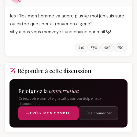
les filles mon homme va adore plus ke moi jen suis sure
ou estce que j peux trouver en algerie?
sil y a pas vous menvoyez une chaine par mail 🤡
👍
👎
😂
🥰
0
0
0
0
Répondre à cette discussion
Rejoignez la
conversation
Créez votre compte gratuit pour participer aux
discussions.
CRÉER MON COMPTE
Se connecter