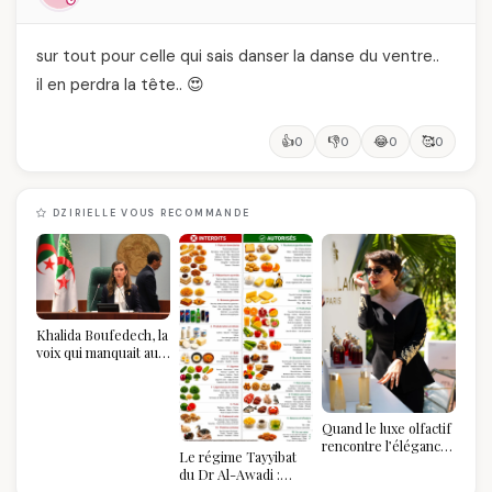
sur tout pour celle qui sais danser la danse du ventre..
il en perdra la tête.. 😍
👍
👎
😂
🥰
0
0
0
0
DZIRIELLE VOUS RECOMMANDE
Khalida Boufedech, la
voix qui manquait au
sommet de l'État
algérien
Quand le luxe olfactif
rencontre l’élégance
Le régime Tayyibat
algérienne : une
du Dr Al-Awadi :
célébration de la Fête
pourquoi il a séduit