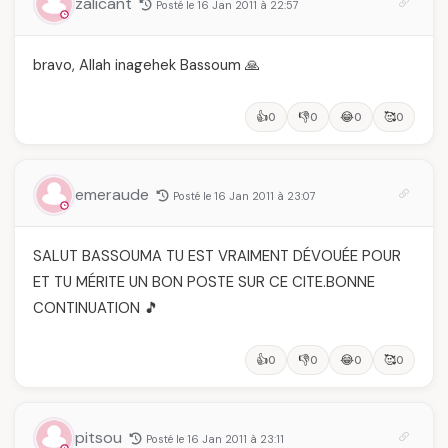
zalicant
Posté le 16 Jan 2011 à 22:57
bravo, Allah inagehek Bassoum 🙏
👍
👎
😂
🥰
0
0
0
0
emeraude
Posté le 16 Jan 2011 à 23:07
SALUT BASSOUMA TU EST VRAIMENT DÉVOUÉE POUR
ET TU MÉRITE UN BON POSTE SUR CE CITE.BONNE
CONTINUATION 🎵
👍
👎
😂
🥰
0
0
0
0
pitsou
Posté le 16 Jan 2011 à 23:11