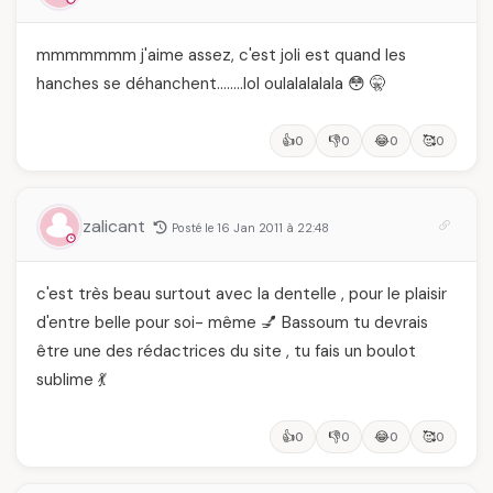
mmmmmmm j'aime assez, c'est joli est quand les
hanches se déhanchent……..lol oulalalalala 😳 🤫
👍
👎
😂
🥰
0
0
0
0
zalicant
Posté le 16 Jan 2011 à 22:48
c'est très beau surtout avec la dentelle , pour le plaisir
d'entre belle pour soi- même 💅 Bassoum tu devrais
être une des rédactrices du site , tu fais un boulot
sublime 💃
👍
👎
😂
🥰
0
0
0
0