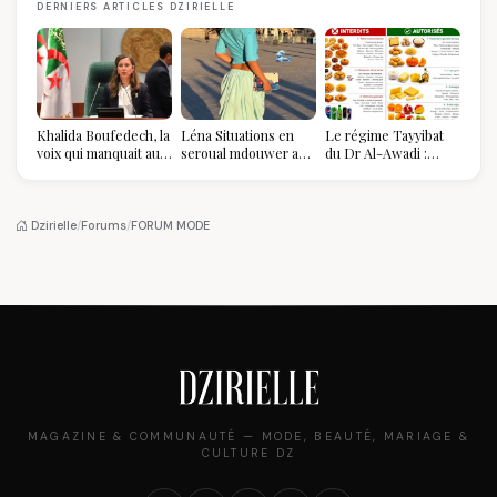
DERNIERS ARTICLES DZIRIELLE
Khalida Boufedech, la
Léna Situations en
Le régime Tayyibat
voix qui manquait au
seroual mdouwer au
du Dr Al-Awadi :
sommet de l'État
Louvre : quand le
pourquoi il a séduit
algérien
pantalon des
des millions de
Algéroises devient la
femmes algériennes,
pièce mode de l'été
et ce que vous devez
Dzirielle
/
Forums
/
FORUM MODE
vraiment savoir
MAGAZINE & COMMUNAUTÉ — MODE, BEAUTÉ, MARIAGE &
CULTURE DZ