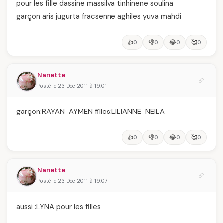
pour les fille dassine massilva tinhinene soulina
garçon aris jugurta fracsenne aghiles yuva mahdi
👍
👎
😂
🥰
0
0
0
0
Nanette
Posté le 23 Dec 2011 à 19:01
garçon:RAYAN-AYMEN filles:LILIANNE-NEILA
👍
👎
😂
🥰
0
0
0
0
Nanette
Posté le 23 Dec 2011 à 19:07
aussi :LYNA pour les filles