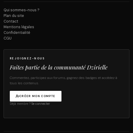
Qui sommes-nous ?
Plan du site
Contact
Mentions légales
Confidentialité
CGU
REJOIGNEZ-NOUS
Faites partie de la communauté Dzirielle
Commentez, participez aux forums, gagnez des badges et accédez à
tous les contenus.
CRÉER MON COMPTE
Déjà membre ?
Se connecter