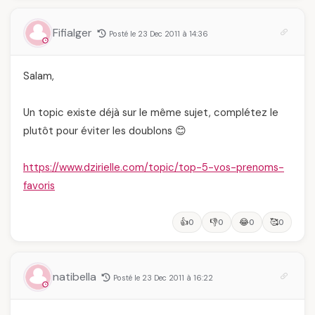
Fifialger
Posté le 23 Dec 2011 à 14:36
Salam,
Un topic existe déjà sur le même sujet, complétez le
plutôt pour éviter les doublons 😊
https://www.dzirielle.com/topic/top-5-vos-prenoms-
favoris
👍
👎
😂
🥰
0
0
0
0
natibella
Posté le 23 Dec 2011 à 16:22