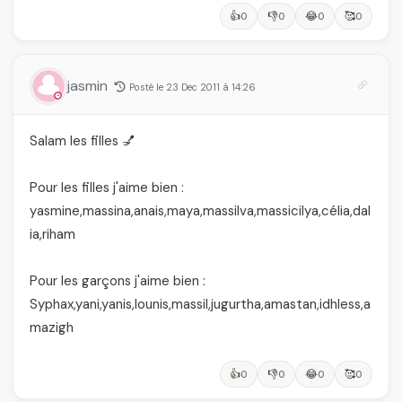
👍
👎
😂
🥰
0
0
0
0
jasmin
Posté le 23 Dec 2011 à 14:26
Salam les filles 💅
Pour les filles j'aime bien :
yasmine,massina,anais,maya,massilva,massicilya,célia,dal
ia,riham
Pour les garçons j'aime bien :
Syphax,yani,yanis,lounis,massil,jugurtha,amastan,idhless,a
mazigh
👍
👎
😂
🥰
0
0
0
0