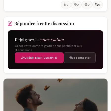
👍
👎
😂
🥰
0
0
0
0
Répondre à cette discussion
Rejoignez la
conversation
Créez votre compte gratuit pour participer aux
discussions.
CRÉER MON COMPTE
Se connecter