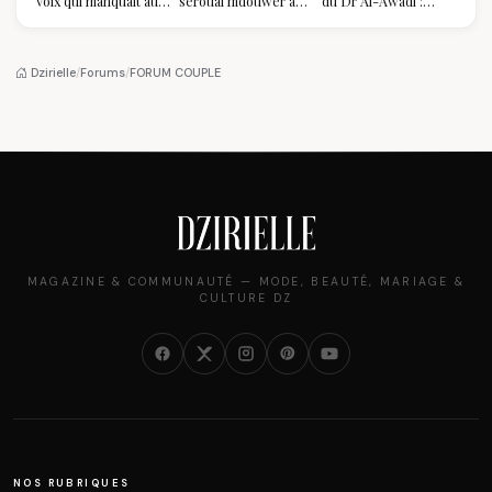
voix qui manquait au
seroual mdouwer au
du Dr Al-Awadi :
sommet de l'État
Louvre : quand le
pourquoi il a séduit
algérien
pantalon des
des millions de
Algéroises devient la
femmes algériennes,
pièce mode de l'été
et ce que vous devez
Dzirielle
/
Forums
/
FORUM COUPLE
vraiment savoir
MAGAZINE & COMMUNAUTÉ — MODE, BEAUTÉ, MARIAGE &
CULTURE DZ
NOS RUBRIQUES