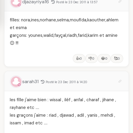
djazayriya16
Posté le 23 Dec 2011 à 13:57
filles: nora,ines,norhane,selma,moufida,kaouther,ahlem
et esma
garçons: younes,walid,fayçal,riadh,farid,karim et amine
😊 !!!
👍
👎
😂
🥰
0
0
0
0
sarah31
Posté le 23 Dec 2011 à 14:20
les fille j'aime bien : wissal , iléf , anfal , charaf , jihane ,
rayhane etc ….
les graçons j'aime : riad , djawad , adil , yanis , mehdi ,
issam , imad etc ….