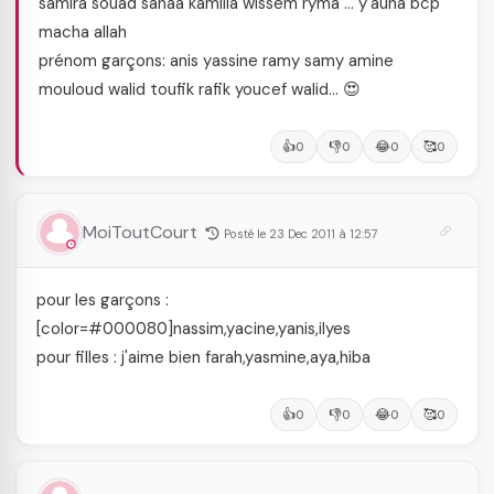
samira souad sanaa kamilia wissem ryma … y'auna bcp
macha allah
prénom garçons: anis yassine ramy samy amine
mouloud walid toufik rafik youcef walid… 😍
👍
👎
😂
🥰
0
0
0
0
MoiToutCourt
Posté le 23 Dec 2011 à 12:57
pour les garçons :
[color=#000080]nassim,yacine,yanis,ilyes
pour filles : j'aime bien farah,yasmine,aya,hiba
👍
👎
😂
🥰
0
0
0
0