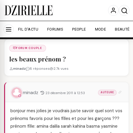
Nous utilisons des cookies pour améliorer votre
expérience et mesurer l'audience.
En savoir plus
Accepter tout
Personnaliser
FIL D'ACTU
FORUMS
PEOPLE
MODE
BEAUTÉ
Forums
/
FORUM COUPLE
/
FORUM COUPLE
les beaux prénom ?
minadz
8 réponses
2.7k vues
minadz
23 décembre 2011 à 12:53
AUTEURE
bonjour mes jolies je voudrais juste savoir quel sont vos
prénoms favoris pour les filles et pour les garçons ???
prénom fille: amina dalila sarah kahina basma yasmine