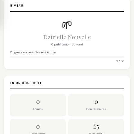
NIVEAU
🌱
Dzirielle Nouvelle
0 publication au total
Progression vers Dzirielle Active
0 / 50
EN UN COUP D'ŒIL
0
0
Forums
Commentaires
0
65
Likes reçus
Vues profil