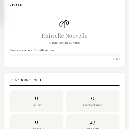
NIVEAU
🌱
Dzirielle Nouvelle
0 publication au total
Progression vers Dzirielle Active
0 / 50
EN UN COUP D'ŒIL
0
0
Forums
Commentaires
0
23
Likes reçus
Vues profil