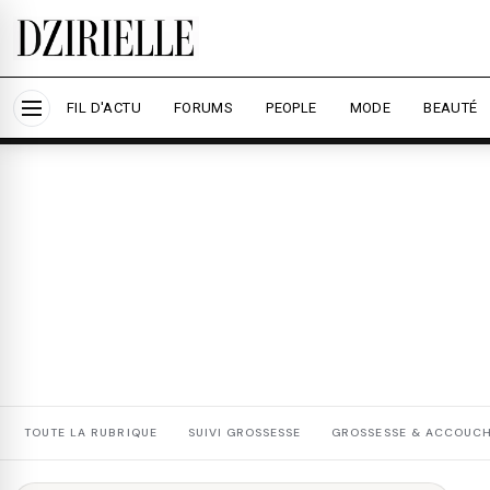
Nous utilisons des cookies pour améliorer votre expé
savoir plus
Accepter tout
Personna
FIL D'ACTU
FORUMS
PEOPLE
MODE
BEAUTÉ
TOUTE LA RUBRIQUE
SUIVI GROSSESSE
GROSSESSE & ACCOUC