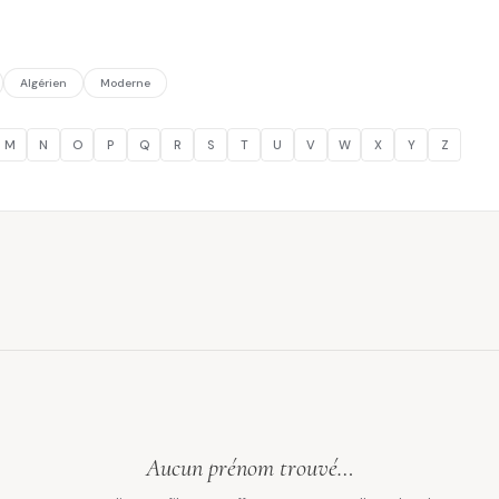
Algérien
Moderne
M
N
O
P
Q
R
S
T
U
V
W
X
Y
Z
Aucun prénom trouvé…