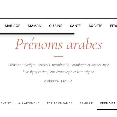
rience et mesurer l'audience.
En
liser
MARIAGE
MAMAN
CUISINE
SANTÉ
SOCIÉTÉ
PER
DZIRIELLE — PRÉNOMS
Prénoms arabes
Prénoms amazighs, berbères, musulmans, coraniques et arabes avec
leur signification, leur étymologie et leur origine.
0 PRÉNOM TROUVÉ
HEMENT
ALLAITEMENT
PETITE ENFANCE
FAMILLE
PRÉNOMS