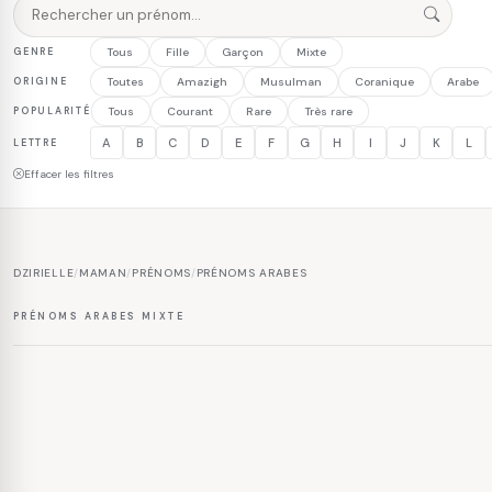
GENRE
Tous
Fille
Garçon
Mixte
ORIGINE
Toutes
Amazigh
Musulman
Coranique
Arabe
POPULARITÉ
Tous
Courant
Rare
Très rare
A
B
C
D
E
F
G
H
I
J
K
L
LETTRE
Effacer les filtres
DZIRIELLE
/
MAMAN
/
PRÉNOMS
/
PRÉNOMS ARABES
PRÉNOMS ARABES MIXTE