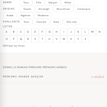
GENRE
Tous
Fille
Garçon
Mixte
ORIGINE
Toutes
Amazigh
Musulman
Coranique
Arabe
Algérien
Moderne
POPULARITÉ
Tous
Courant
Rare
Très rare
LETTRE
A
B
C
D
E
F
G
H
I
J
K
L
M
N
O
P
Q
R
S
T
U
V
W
X
Y
Z
Effacer les filtres
DZIRIELLE
/
MAMAN
/
PRÉNOMS
/
PRÉNOMS ARABES
0 résultat
PRÉNOMS ARABES GARÇON