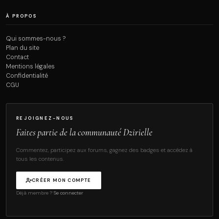
À PROPOS
Qui sommes-nous ?
Plan du site
Contact
Mentions légales
Confidentialité
CGU
REJOIGNEZ-NOUS
Faites partie de la communauté Dzirielle
Commentez, participez aux forums, gagnez des badges et accédez à
tous les contenus.
CRÉER MON COMPTE
Déjà membre ?
Se connecter