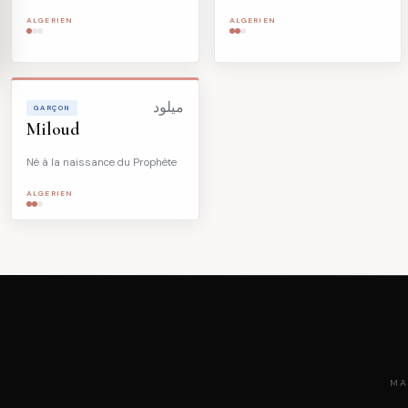
ALGERIEN
ALGERIEN
ميلود
GARÇON
Miloud
Né à la naissance du Prophète
ALGERIEN
MA