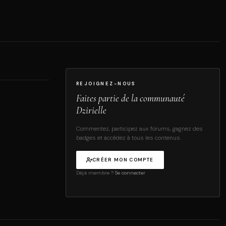
REJOIGNEZ-NOUS
Faites partie de la communauté
Dzirielle
Commentez, participez aux forums, gagnez des
badges et accédez à tous les contenus.
CRÉER MON COMPTE
Déjà membre ?
Se connecter