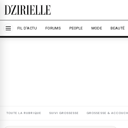
Nous utilisons des cookies pour améliorer votre expé
savoir plus
Accepter tout
Personna
FIL D'ACTU
FORUMS
PEOPLE
MODE
BEAUTÉ
TOUTE LA RUBRIQUE
SUIVI GROSSESSE
GROSSESSE & ACCOUC