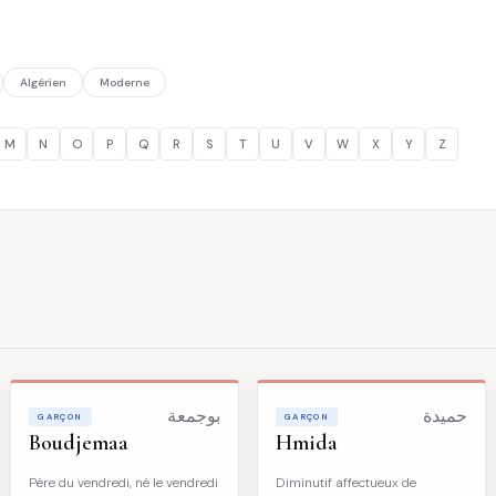
Algérien
Moderne
M
N
O
P
Q
R
S
T
U
V
W
X
Y
Z
حميدة
بوجمعة
GARÇON
GARÇON
Boudjemaa
Hmida
Père du vendredi, né le vendredi
Diminutif affectueux de