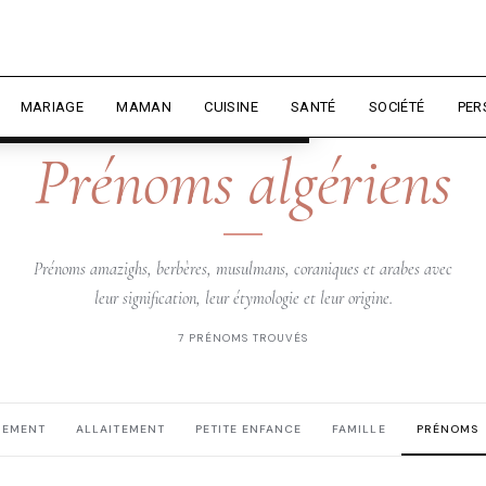
rience et mesurer l'audience.
En
liser
MARIAGE
MAMAN
CUISINE
SANTÉ
SOCIÉTÉ
PER
DZIRIELLE — PRÉNOMS
Prénoms algériens
Prénoms amazighs, berbères, musulmans, coraniques et arabes avec
leur signification, leur étymologie et leur origine.
7 PRÉNOMS TROUVÉS
HEMENT
ALLAITEMENT
PETITE ENFANCE
FAMILLE
PRÉNOMS