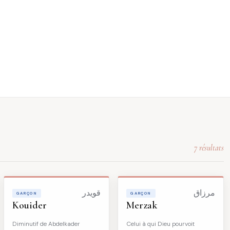
7 résultats
مرزاق
قويدر
GARÇON
GARÇON
Kouider
Merzak
Diminutif de Abdelkader
Celui à qui Dieu pourvoit