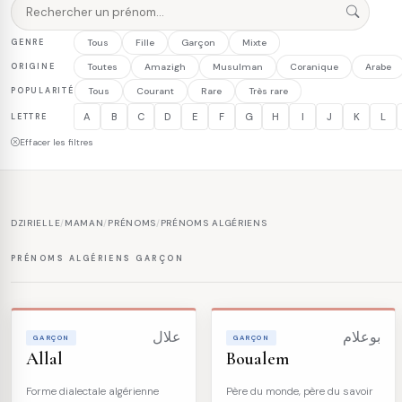
GENRE
Tous
Fille
Garçon
Mixte
ORIGINE
Toutes
Amazigh
Musulman
Coranique
Arabe
POPULARITÉ
Tous
Courant
Rare
Très rare
A
B
C
D
E
F
G
H
I
J
K
L
LETTRE
Effacer les filtres
DZIRIELLE
/
MAMAN
/
PRÉNOMS
/
PRÉNOMS ALGÉRIENS
PRÉNOMS ALGÉRIENS GARÇON
بوعلام
علال
GARÇON
GARÇON
Allal
Boualem
Forme dialectale algérienne
Père du monde, père du savoir