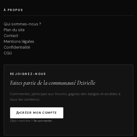
À PROPOS
Qui sommes-nous ?
Plan du site
Contact
Mentions légales
Confidentialité
CGU
REJOIGNEZ-NOUS
Faites partie de la communauté Dzirielle
Commentez, participez aux forums, gagnez des badges et accédez à
tous les contenus.
CRÉER MON COMPTE
Déjà membre ?
Se connecter