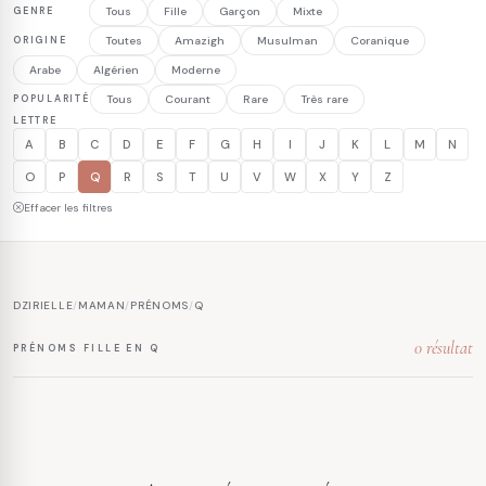
GENRE
Tous
Fille
Garçon
Mixte
ORIGINE
Toutes
Amazigh
Musulman
Coranique
Arabe
Algérien
Moderne
POPULARITÉ
Tous
Courant
Rare
Très rare
LETTRE
A
B
C
D
E
F
G
H
I
J
K
L
M
N
O
P
Q
R
S
T
U
V
W
X
Y
Z
Effacer les filtres
DZIRIELLE
/
MAMAN
/
PRÉNOMS
/
Q
0 résultat
PRÉNOMS FILLE EN Q