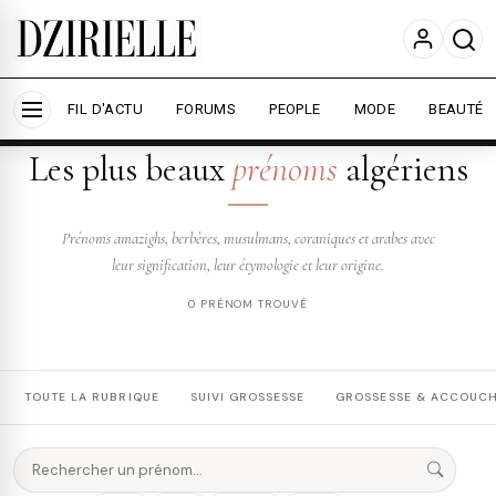
Nous utilisons des cookies pour améliorer votre
expérience et mesurer l'audience.
En savoir plus
Accepter tout
Personnaliser
FIL D'ACTU
FORUMS
PEOPLE
MODE
BEAUTÉ
DZIRIELLE — PRÉNOMS
Les plus beaux
prénoms
algériens
Prénoms amazighs, berbères, musulmans, coraniques et arabes avec
leur signification, leur étymologie et leur origine.
0 PRÉNOM TROUVÉ
TOUTE LA RUBRIQUE
SUIVI GROSSESSE
GROSSESSE & ACCOUC