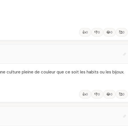
👍
👎
😂
🥰
0
0
0
0
ne culture pleine de couleur que ce soit les habits ou les bijoux.
👍
👎
😂
🥰
0
0
0
0