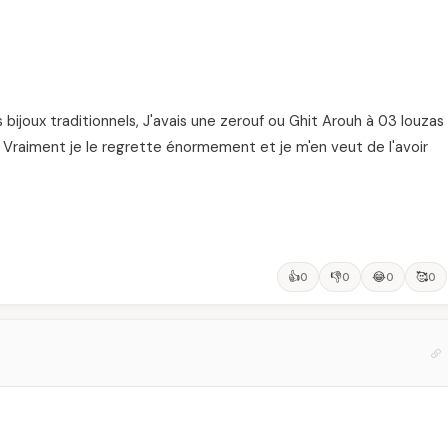
 bijoux traditionnels, J'avais une zerouf ou Ghit Arouh à 03 louzas
Vraiment je le regrette énormement et je m'en veut de l'avoir
👍
👎
😂
🥰
0
0
0
0