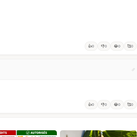
👍
👎
😂
🥰
0
0
0
0
👍
👎
😂
🥰
0
0
0
0