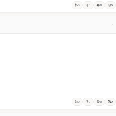
👍
👎
😂
🥰
0
0
0
0
👍
👎
😂
🥰
0
0
0
0