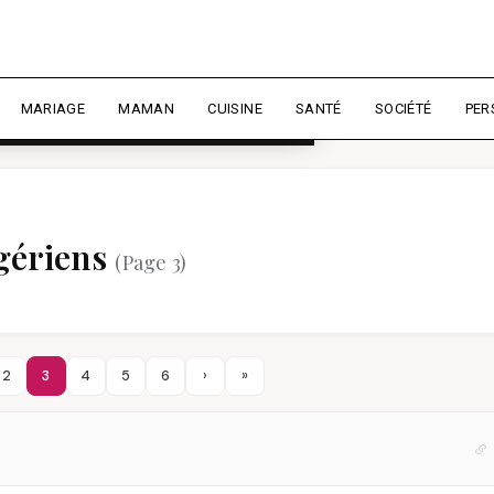
rience et mesurer l'audience.
En
liser
MARIAGE
MAMAN
CUISINE
SANTÉ
SOCIÉTÉ
PER
lgériens
(Page 3)
2
3
4
5
6
›
»