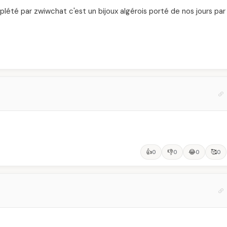
plété par zwiwchat c'est un bijoux algérois porté de nos jours par
👍
👎
😂
🥰
0
0
0
0