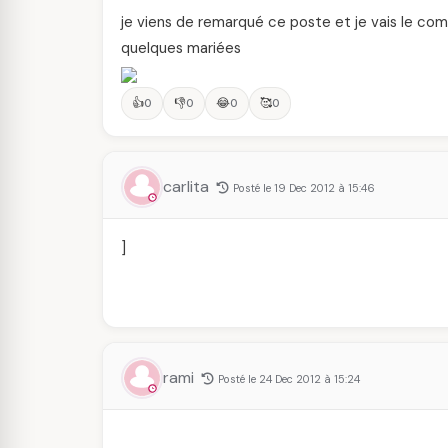
je viens de remarqué ce poste et je vais le com
quelques mariées
👍
👎
😂
🥰
0
0
0
0
carlita
Posté le 19 Dec 2012 à 15:46
]
rami
Posté le 24 Dec 2012 à 15:24