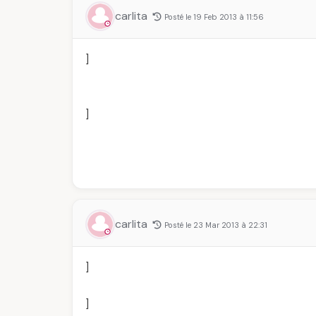
carlita
Posté le 19 Feb 2013 à 11:56
]
]
carlita
Posté le 23 Mar 2013 à 22:31
]
]