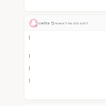
carlita
Posté le 17 Feb 2013 à 00:17
]
]
]
]