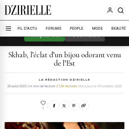
Nous utilisons des cookies pour améliorer
votre expérience et mesurer l'audience.
En
savoir plus
FIL D'ACTU
FORUMS
PEOPLE
MODE
BEAUTÉ
Accepter tout
Personnaliser
MODE
›
TRADITIONS
Skhab, l’éclat d’un bijou odorant venu
de l’Est
LA RÉDACTION DZIRIELLE
26 août 2025
·
4 min de lecture
·
1.2k lectures
·
Mis à jour le 19 octobre 2025
1