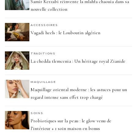
Samir Kerzabi réinvente la mlahfa chaouia dans sa
nouvelle collection
ACCESSOIRES
Vagadi heels : le Louboutin algérien
TRADITIONS
La chedda tlemcenia : Un héritage royal Zianide
MAQUILLAGE
Maquillage oriental moderne : les astuces pour un
regard intense sans effet trop chargé
SOINS
Probiotiques sur la peau : le glow venu de
l’intérieur + 1 soin maison en bonus