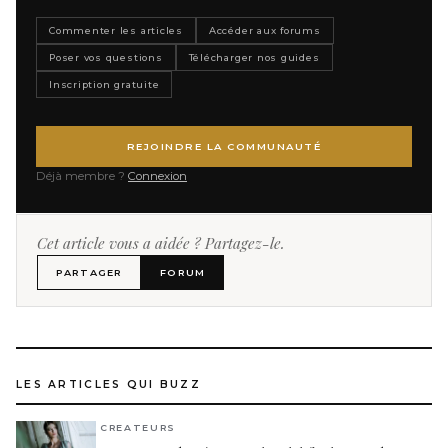
Commenter les articles
Accéder aux forums
Poser vos questions
Télécharger nos guides
Inscription gratuite
REJOINDRE LA COMMUNAUTÉ
Déjà membre ?
Connexion
Cet article vous a aidée ? Partagez-le.
PARTAGER
FORUM
LES ARTICLES QUI BUZZ
CREATEURS