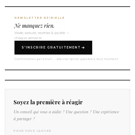
NEWSLETTER DZIRIELLE
Ne manquez rien.
Mode, beauté, recettes & société —
chaque semaine.
S'INSCRIRE GRATUITEMENT
Confirmation par email — désinscription possible à tout moment.
Soyez la première à réagir
Un conseil qui vous a aidée ? Une question ? Une expérience
à partager ?
POUR VOUS LANCER