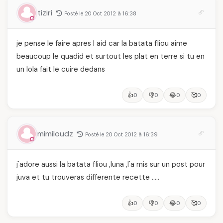
tiziri
Posté le 20 Oct 2012 à 16:38
je pense le faire apres l aid car la batata fliou aime
beaucoup le quadid et surtout les plat en terre si tu en
un lola fait le cuire dedans
👍
👎
😂
🥰
0
0
0
0
mimiloudz
Posté le 20 Oct 2012 à 16:39
j'adore aussi la batata fliou ,luna ,l'a mis sur un post pour
juva et tu trouveras differente recette …..
👍
👎
😂
🥰
0
0
0
0