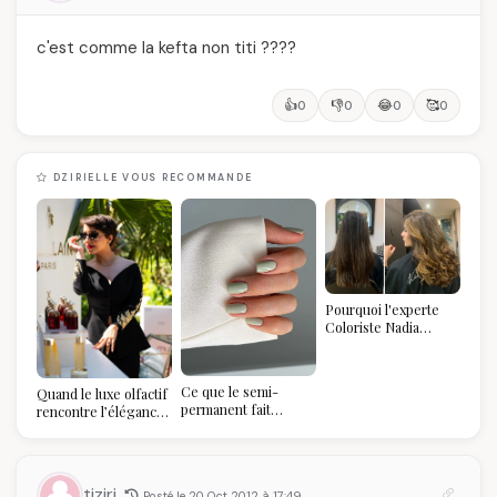
c'est comme la kefta non titi ????
👍
👎
😂
🥰
0
0
0
0
DZIRIELLE VOUS RECOMMANDE
Pourquoi l'experte
Coloriste Nadia
refuse de refaire
votre balayage (et
pourquoi vous allez
Ce que le semi-
Quand le luxe olfactif
l'adorer pour ça)
permanent fait
rencontre l’élégance
réellement à vos
algérienne : une
ongles
célébration de la Fête
des Mères hors du
temps
tiziri
Posté le 20 Oct 2012 à 17:49