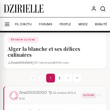
Nous utilisons des cookies pour améliorer votre
expérience et mesurer l'audience.
En savoir plus
Accepter tout
Personnaliser
FIL D'ACTU
FORUMS
PEOPLE
MODE
BEAUTÉ
Forums
/
FORUM CUISINE
/
FORUM CUISINE
Alger la blanche et ses délices
culinaires
Zina20002000
57 réponses
9.5k vues
«
‹
1
2
›
»
Zina20002000
20 octobre 2012 à
AUTEURE
15:15