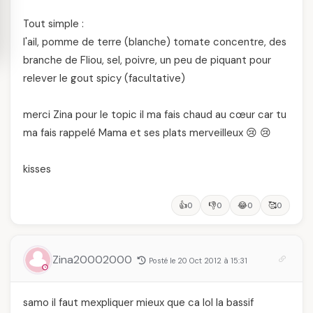
Tout simple :
l'ail, pomme de terre (blanche) tomate concentre, des
branche de Fliou, sel, poivre, un peu de piquant pour
relever le gout spicy (facultative)
merci Zina pour le topic il ma fais chaud au cœur car tu
ma fais rappelé Mama et ses plats merveilleux 😢 😢
kisses
👍
👎
😂
🥰
0
0
0
0
Zina20002000
Posté le 20 Oct 2012 à 15:31
samo il faut mexpliquer mieux que ca lol la bassif