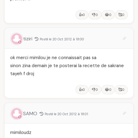
👍
👎
😂
🥰
0
0
0
0
tiziri
Posté le 20 Oct 2012 à 18:00
ok merci mimilou je ne connaissait pas sa
sinon zina demain je te posterai la recette de sakrane
tayeh f droj
👍
👎
😂
🥰
0
0
0
0
SAMO
Posté le 20 Oct 2012 à 18:01
mimiloudz