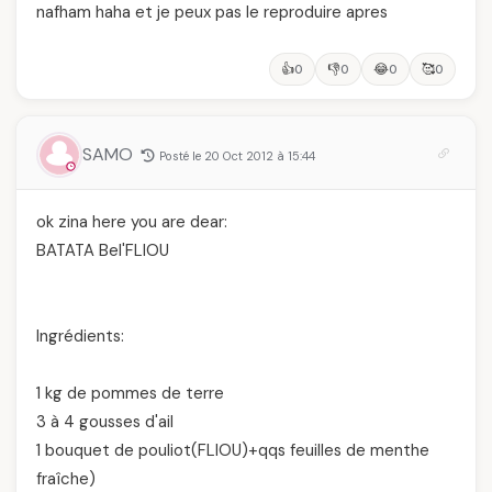
nafham haha et je peux pas le reproduire apres
👍
👎
😂
🥰
0
0
0
0
SAMO
Posté le 20 Oct 2012 à 15:44
ok zina here you are dear:
BATATA Bel'FLIOU
Ingrédients:
1 kg de pommes de terre
3 à 4 gousses d'ail
1 bouquet de pouliot(FLIOU)+qqs feuilles de menthe
fraîche)