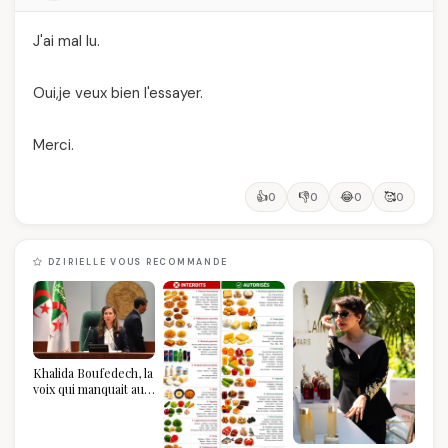
J'ai mal lu.
Oui,je veux bien l'essayer.
Merci.
👍
👎
😂
🥰
0
0
0
0
DZIRIELLE VOUS RECOMMANDE
Khalida Boufedech, la
voix qui manquait au
sommet de l'État
algérien