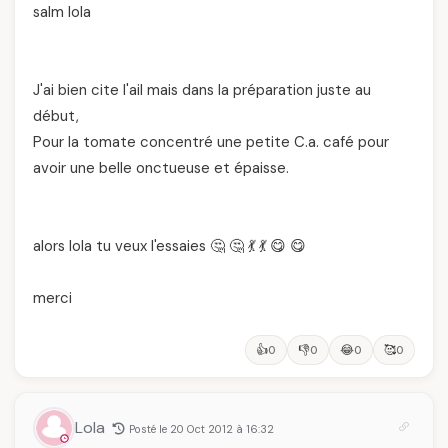
salm lola
J'ai bien cite l'ail mais dans la préparation juste au
début,
Pour la tomate concentré une petite C.a. café pour
avoir une belle onctueuse et épaisse.
alors lola tu veux l'essaies 🤔 🤔 💃 💃 😋 😋
merci
👍
👎
😂
🥰
0
0
0
0
Lola
Posté le 20 Oct 2012 à 16:32