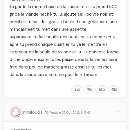
tu garde la meme base de la sauce mais tu prend 500
gr de la viande hachè tu lui ajoute sel , poivre noir et
persil et tu fait des grosse boule d une grosseur d une
mandarineet tu met dans une assiette
auparavant tu fait bouillir des oeufs qu tu coupe en 4
apre tu prend chaque quartier tu va le mettre a l
interrieur de la boule de viande et tu lui donne la forme
d une boule ensuite tu les passe dans la farine les faire
frire dans peu de matiere grasse ensuite tu les met
dans la sauce cuire comme pour le mtawam
👍
👎
😂
🥰
0
0
0
0
mimiloudz
Posté le 20 Oct 2012 à 17:47
la recheta: