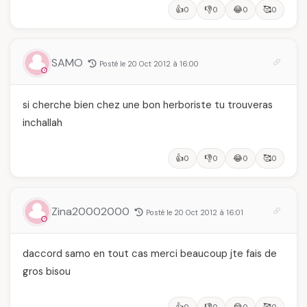
👍
👎
😂
🥰
0
0
0
0
SAMO
Posté le 20 Oct 2012 à 16:00
si cherche bien chez une bon herboriste tu trouveras
inchallah
👍
👎
😂
🥰
0
0
0
0
Zina20002000
Posté le 20 Oct 2012 à 16:01
daccord samo en tout cas merci beaucoup jte fais de
gros bisou