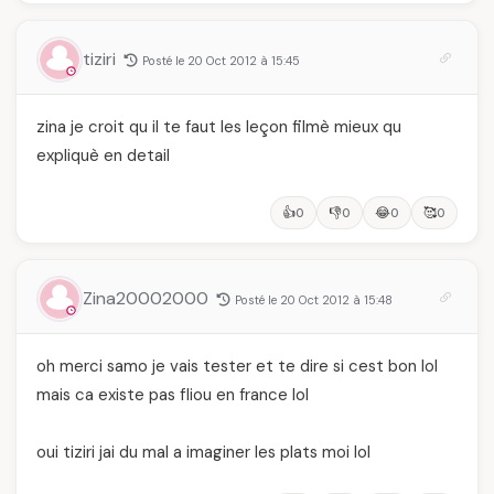
tiziri
Posté le 20 Oct 2012 à 15:45
zina je croit qu il te faut les leçon filmè mieux qu
expliquè en detail
👍
👎
😂
🥰
0
0
0
0
Zina20002000
Posté le 20 Oct 2012 à 15:48
oh merci samo je vais tester et te dire si cest bon lol
mais ca existe pas fliou en france lol
oui tiziri jai du mal a imaginer les plats moi lol