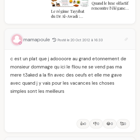
Quand le luxe olfactif
rencontre l’élégance
Le régime Tayyibat
algérienne : une
du Dr Al-Awadi :
célébration de la Fête
pourquoi il a séduit
des Mères hors du
des millions de
temps
femmes algériennes,
et ce que vous devez
mamapoule
Posté le 20 Oct 2012 à 16:33
vraiment savoir
c est un plat que j adoooore au grand etonnement de
monsieur dommage qu ici le fliou ne se vend pas ma
mere t3aked a la fin avec des oeufs et elle me gave
avec quand j y vais pour les vacances les choses
simples sont les meilleurs
👍
👎
😂
🥰
0
0
0
0