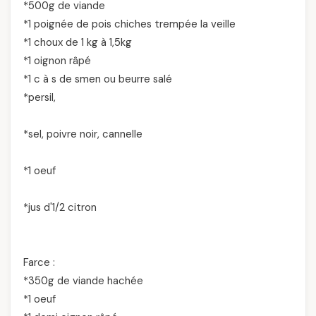
*500g de viande
*1 poignée de pois chiches trempée la veille
*1 choux de 1 kg à 1,5kg
*1 oignon râpé
*1 c à s de smen ou beurre salé
*persil,
*sel, poivre noir, cannelle
*1 oeuf
*jus d'1/2 citron
Farce :
*350g de viande hachée
*1 oeuf