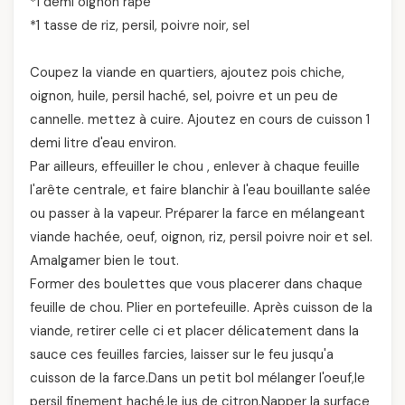
*1 demi oignon râpé
*1 tasse de riz, persil, poivre noir, sel
Coupez la viande en quartiers, ajoutez pois chiche,
oignon, huile, persil haché, sel, poivre et un peu de
cannelle. mettez à cuire. Ajoutez en cours de cuisson 1
demi litre d'eau environ.
Par ailleurs, effeuiller le chou , enlever à chaque feuille
l'arête centrale, et faire blanchir à l'eau bouillante salée
ou passer à la vapeur. Préparer la farce en mélangeant
viande hachée, oeuf, oignon, riz, persil poivre noir et sel.
Amalgamer bien le tout.
Former des boulettes que vous placerer dans chaque
feuille de chou. Plier en portefeuille. Après cuisson de la
viande, retirer celle ci et placer délicatement dans la
sauce ces feuilles farcies, laisser sur le feu jusqu'a
cuisson de la farce.Dans un petit bol mélanger l'oeuf,le
persil finement haché,le jus de citron.Napper la surface