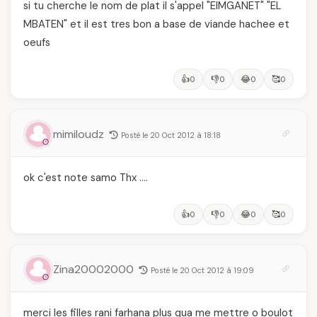
si tu cherche le nom de plat il s'appel "ElMGANET" "EL
MBATEN" et il est tres bon a base de viande hachee et
oeufs
👍
👎
😂
🥰
0
0
0
0
mimiloudz
Posté le 20 Oct 2012 à 18:18
ok c'est note samo Thx ….
👍
👎
😂
🥰
0
0
0
0
Zina20002000
Posté le 20 Oct 2012 à 19:09
merci les filles rani farhana plus qua me mettre o boulot