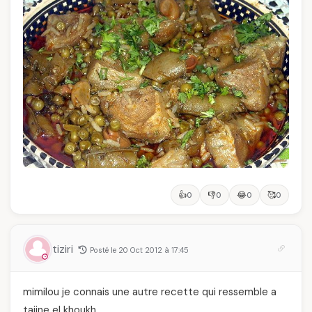
👍
👎
😂
🥰
0
0
0
0
tiziri
Posté le 20 Oct 2012 à 17:45
mimilou je connais une autre recette qui ressemble a
tajine el khoukh