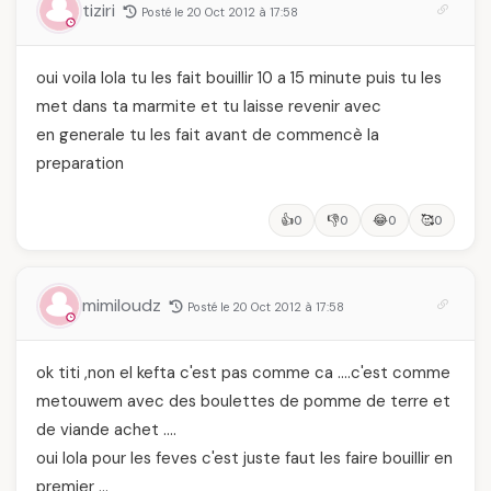
tiziri
Posté le 20 Oct 2012 à 17:58
oui voila lola tu les fait bouillir 10 a 15 minute puis tu les
met dans ta marmite et tu laisse revenir avec
en generale tu les fait avant de commencè la
preparation
👍
👎
😂
🥰
0
0
0
0
mimiloudz
Posté le 20 Oct 2012 à 17:58
ok titi ,non el kefta c'est pas comme ca ….c'est comme
metouwem avec des boulettes de pomme de terre et
de viande achet ….
oui lola pour les feves c'est juste faut les faire bouillir en
premier …