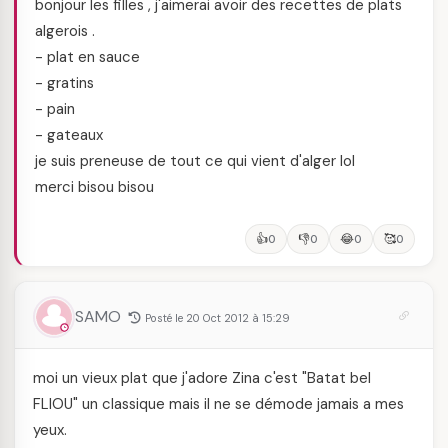
bonjour les filles , j'aimerai avoir des recettes de plats
algerois .
- plat en sauce
- gratins
- pain
- gateaux
je suis preneuse de tout ce qui vient d'alger lol
merci bisou bisou
👍
👎
😂
🥰
0
0
0
0
SAMO
Posté le 20 Oct 2012 à 15:29
moi un vieux plat que j'adore Zina c'est "Batat bel
FLIOU" un classique mais il ne se démode jamais a mes
yeux.