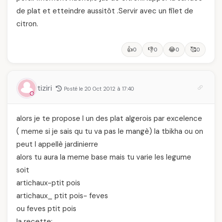
de plat et etteindre aussitôt .Servir avec un filet de
citron.
👍
👎
😂
🥰
0
0
0
0
tiziri
Posté le 20 Oct 2012 à 17:40
alors je te propose l un des plat algerois par excelence
( meme si je sais qu tu va pas le mangè) la tbikha ou on
peut l appellè jardinierre
alors tu aura la meme base mais tu varie les legume
soit
artichaux-ptit pois
artichaux_ ptit pois- feves
ou feves ptit pois
la recette: