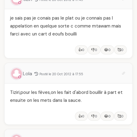
je sais pas je conais pas le plat ou je connais pas l
appelation en quelque sorte c comme mtawam mais
farci avec un cart d eoufs bouilli
👍
👎
😂
🥰
0
0
0
0
Lola
Posté le 20 Oct 2012 à 17:55
Tiziri,pour les fèves,on les fait d'abord bouillir à part et
ensuite on les mets dans la sauce.
👍
👎
😂
🥰
0
0
0
0