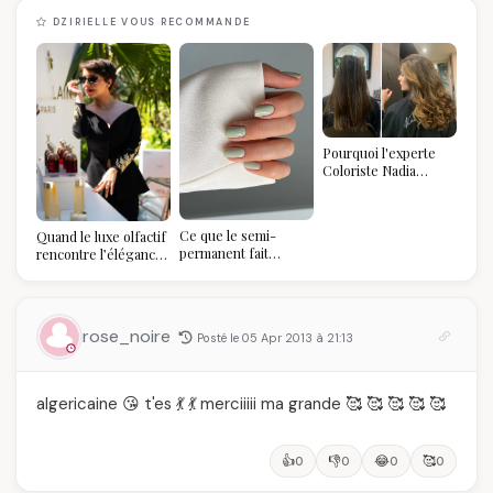
DZIRIELLE VOUS RECOMMANDE
Pourquoi l'experte
Coloriste Nadia
refuse de refaire
votre balayage (et
pourquoi vous allez
Ce que le semi-
Quand le luxe olfactif
l'adorer pour ça)
permanent fait
rencontre l’élégance
réellement à vos
algérienne : une
ongles
célébration de la Fête
des Mères hors du
temps
rose_noire
Posté le 05 Apr 2013 à 21:13
algericaine 😘 t'es 💃 💃 merciiiii ma grande 🥰 🥰 🥰 🥰 🥰
👍
👎
😂
🥰
0
0
0
0