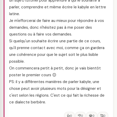
un sujet/tutoriel pour apprendre à qui le souhaite à
parler, comprendre et même écrire le kabyle en lettre
latine.
Je m'efforcerai de faire au mieux pour répondre à vos
demandes, donc n'hésitez pas à me poser des
questions ou à faire vos demandes.
Si quelqu'un souhaite écrire une partie de ce cours,
qu'il prenne contact avec moi, comme ça on gardera
une cohérence pour que le sujet soit le plus lisible
possible.
On commencera petit à petit, donc je vais bientôt
poster le premier cours 😊
PS: il y a différentes manières de parler kabyle, une
chose peut avoir plusieurs mots pour la désigner et
c'est selon les régions. C'est ce qui fait la richesse de
ce dialecte berbère.
👍
👎
😂
🥰
0
0
0
0