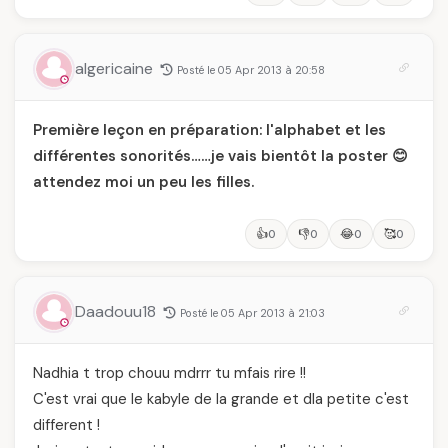
algericaine
Posté le 05 Apr 2013 à 20:58
Première leçon en préparation: l'alphabet et les
différentes sonorités……je vais bientôt la poster 😊
attendez moi un peu les filles.
👍
👎
😂
🥰
0
0
0
0
Daadouu18
Posté le 05 Apr 2013 à 21:03
Nadhia t trop chouu mdrrr tu mfais rire !!
C'est vrai que le kabyle de la grande et dla petite c'est
different !