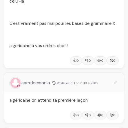
celui-là
C'est vraiment pas mal pour les bases de grammaire 💃
algericaine à vos ordres chef !
👍
👎
😂
🥰
0
0
0
0
samtlemsania
Posté le 05 Apr 2013 à 21:09
algéricaine on attend ta première leçon
👍
👎
😂
🥰
0
0
0
0