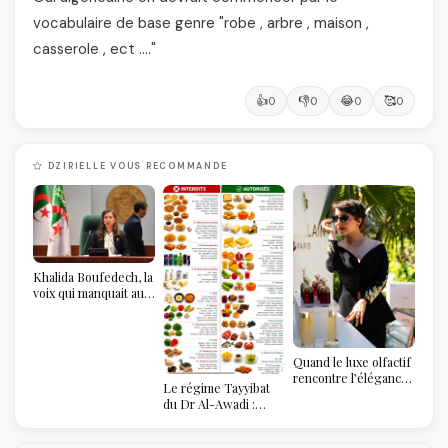
vocabulaire de base genre "robe , arbre , maison ,
casserole , ect …."
👍
👎
😂
🥰
0
0
0
0
DZIRIELLE VOUS RECOMMANDE
Khalida Boufedech, la
voix qui manquait au
sommet de l'État
algérien
Quand le luxe olfactif
rencontre l’élégance
Le régime Tayyibat
algérienne : une
du Dr Al-Awadi :
célébration de la Fête
pourquoi il a séduit
des Mères hors du
des millions de
temps