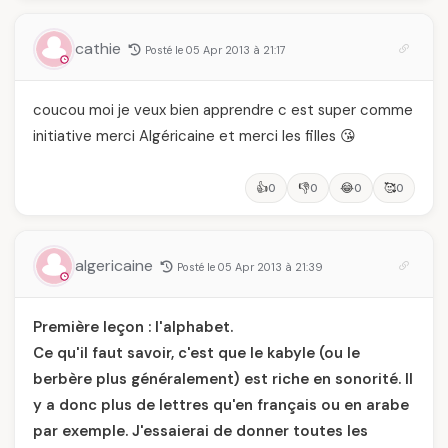
cathie
Posté le 05 Apr 2013 à 21:17
coucou moi je veux bien apprendre c est super comme
initiative merci Algéricaine et merci les filles 😘
👍
👎
😂
🥰
0
0
0
0
algericaine
Posté le 05 Apr 2013 à 21:39
Première leçon : l'alphabet.
Ce qu'il faut savoir, c'est que le kabyle (ou le
berbère plus généralement) est riche en sonorité. Il
y a donc plus de lettres qu'en français ou en arabe
par exemple. J'essaierai de donner toutes les