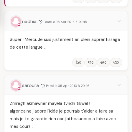
nadhia
Posté le 05 Apr 2013 à 20:45
Super ! Merci. Je suis justement en plein apprentissage
de cette langue …
👍
👎
😂
🥰
0
0
0
0
saroura
Posté le 05 Apr 2013 à 20:46
Zmregh akmawner mayela tvridh tikwel !
algericaine j'adore l'idée je pourrais t'aider a faire sa
mais je te garantie rien car j'ai beaucoup a faire avec
mes cours …