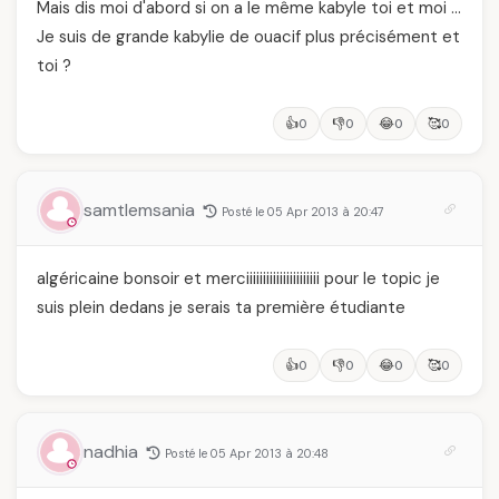
Mais dis moi d'abord si on a le même kabyle toi et moi …
Je suis de grande kabylie de ouacif plus précisément et
toi ?
👍
👎
😂
🥰
0
0
0
0
samtlemsania
Posté le 05 Apr 2013 à 20:47
algéricaine bonsoir et merciiiiiiiiiiiiiiiiiiiiii pour le topic je
suis plein dedans je serais ta première étudiante
👍
👎
😂
🥰
0
0
0
0
nadhia
Posté le 05 Apr 2013 à 20:48