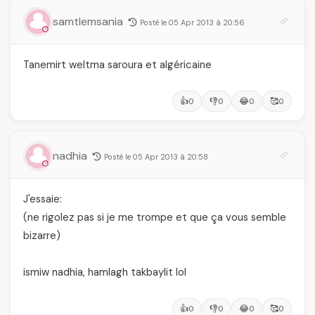
femmes algériennes,
et ce que vous devez
samtlemsania
Posté le 05 Apr 2013 à 20:56
vraiment savoir
Tanemirt weltma saroura et algéricaine
👍
👎
😂
🥰
0
0
0
0
nadhia
Posté le 05 Apr 2013 à 20:58
J'essaie:
(ne rigolez pas si je me trompe et que ça vous semble
bizarre)
ismiw nadhia, hamlagh takbaylit lol
👍
👎
😂
🥰
0
0
0
0