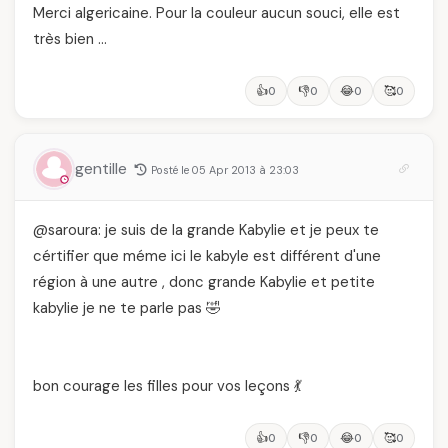
Merci algericaine. Pour la couleur aucun souci, elle est
très bien …
👍
👎
😂
🥰
0
0
0
0
gentille
Posté le 05 Apr 2013 à 23:03
@saroura: je suis de la grande Kabylie et je peux te
cértifier que méme ici le kabyle est différent d'une
région à une autre , donc grande Kabylie et petite
kabylie je ne te parle pas 🤣
bon courage les filles pour vos leçons 💃
👍
👎
😂
🥰
0
0
0
0