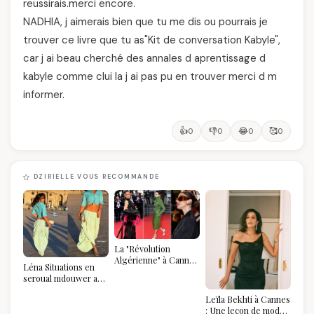
reussirais.merci encore.
NADHIA, j aimerais bien que tu me dis ou pourrais je
trouver ce livre que tu as"Kit de conversation Kabyle",
car j ai beau cherché des annales d aprentissage d
kabyle comme clui la j ai pas pu en trouver merci d m
informer.
👍
👎
😂
🥰
0
0
0
0
DZIRIELLE VOUS RECOMMANDE
La "Révolution
Algérienne" à Cannes
Léna Situations en
2026 : Au-delà du
seroual mdouwer au
glamour, l'affirmation
Louvre : quand le
souveraine
Leïla Bekhti à Cannes
pantalon des
: Une leçon de mode
Algéroises devient la