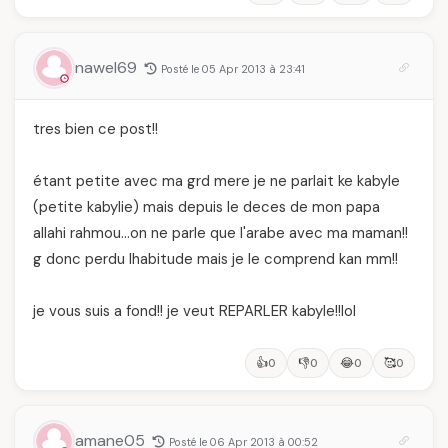
nawel69
Posté le 05 Apr 2013 à 23:41
tres bien ce post!!
étant petite avec ma grd mere je ne parlait ke kabyle
(petite kabylie) mais depuis le deces de mon papa
allahi rahmou…on ne parle que l'arabe avec ma maman!!
g donc perdu lhabitude mais je le comprend kan mm!!
je vous suis a fond!! je veut REPARLER kabyle!!lol
👍
👎
😂
🥰
0
0
0
0
amane05
Posté le 06 Apr 2013 à 00:52