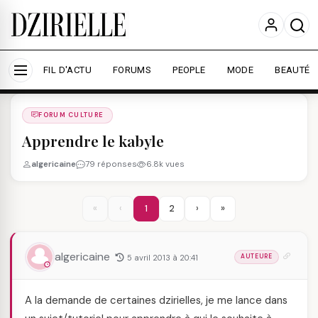
Nous utilisons des cookies pour améliorer votre
expérience et mesurer l'audience.
En savoir plus
Accepter tout
Personnaliser
FIL D'ACTU
FORUMS
PEOPLE
MODE
BEAUTÉ
Forums
/
FORUM CULTURE
/
FORUM CULTURE
Apprendre le kabyle
algericaine
79 réponses
6.8k vues
«
‹
1
2
›
»
algericaine
5 avril 2013 à 20:41
AUTEURE
A la demande de certaines dzirielles, je me lance dans