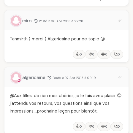
vintage,
pièce mode de l'été
d'engagement et de
transmission
miro
Posté le 06 Apr 2013 à 22:28
Tanmirth ( merci ) Algericaine pour ce topic 😘
👍
👎
😂
🥰
0
0
0
0
algericaine
Posté le 07 Apr 2013 à 09:19
@Aux filles: de rien mes chéries, je le fais avec plaisir 😊
j'attends vos retours, vos questions ainsi que vos
impressions….prochaine leçon pour bientôt.
👍
👎
😂
🥰
0
0
0
0