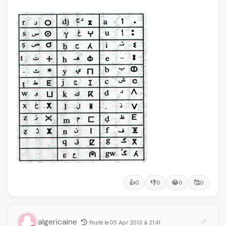
👍
👎
😂
🥰
0
0
0
0
algericaine
Posté le 05 Apr 2013 à 21:41