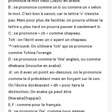
prononce le mot oeuil (3ayn) en arabe.
B : se prononce comme un b ou comme un v selon
le mot. C'est bon à savoir, car la lettre ‘v' n'existe
pas. Mais pour plus de faciliter, on pourra utiliser la
lettre v, plus tard on pourra passer à seulement b.
C : se prononce « ch » comme chapeau.
Tch : on l'écrit avec un c ayant un chapeau
‘^'retrouné. On utilisera ‘tch' qui se prononce
comme Tchina l'orange.
D : se prononce comme le ‘the' anglais, ou comme
dhebana (mouche en arabe).
.d : un d avec un point au-dessous, on le prononce
comme le d précédant mais en forçant sur le son.
On l'écrira dorénavant « dh » pour faire la
distinction. On arabe ça peut être
Dharaba(frapper).
E, F : comme pour le français.
G : se prononce ‘Ga', comme pour gagner.