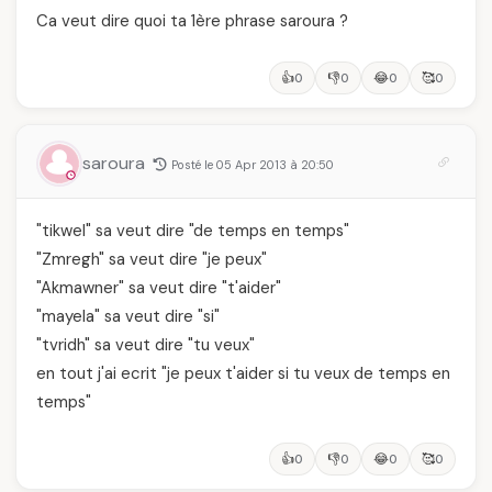
Ca veut dire quoi ta 1ère phrase saroura ?
👍
👎
😂
🥰
0
0
0
0
saroura
Posté le 05 Apr 2013 à 20:50
"tikwel" sa veut dire "de temps en temps"
"Zmregh" sa veut dire "je peux"
"Akmawner" sa veut dire "t'aider"
"mayela" sa veut dire "si"
"tvridh" sa veut dire "tu veux"
en tout j'ai ecrit "je peux t'aider si tu veux de temps en
temps"
👍
👎
😂
🥰
0
0
0
0