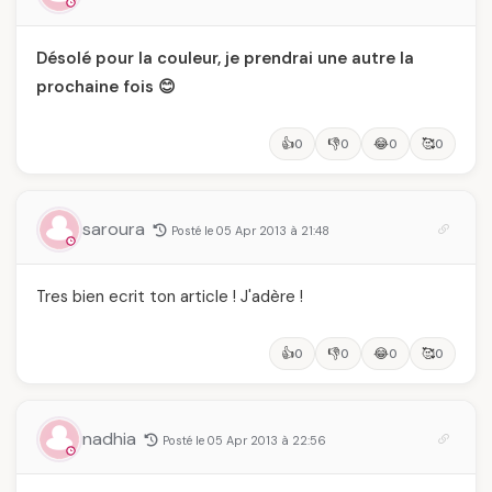
Désolé pour la couleur, je prendrai une autre la
prochaine fois 😊
👍
👎
😂
🥰
0
0
0
0
saroura
Posté le 05 Apr 2013 à 21:48
Tres bien ecrit ton article ! J'adère !
👍
👎
😂
🥰
0
0
0
0
nadhia
Posté le 05 Apr 2013 à 22:56