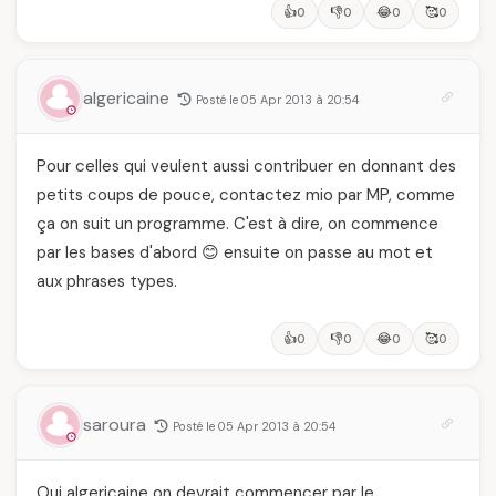
👍
👎
😂
🥰
0
0
0
0
algericaine
Posté le 05 Apr 2013 à 20:54
Pour celles qui veulent aussi contribuer en donnant des
petits coups de pouce, contactez mio par MP, comme
ça on suit un programme. C'est à dire, on commence
par les bases d'abord 😊 ensuite on passe au mot et
aux phrases types.
👍
👎
😂
🥰
0
0
0
0
saroura
Posté le 05 Apr 2013 à 20:54
Oui algericaine on devrait commencer par le