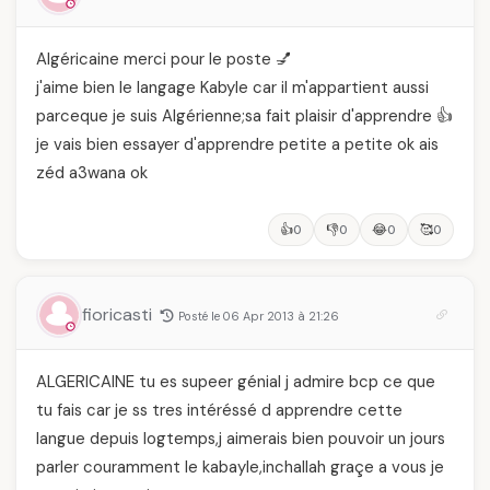
Algéricaine merci pour le poste 💅
j'aime bien le langage Kabyle car il m'appartient aussi
parceque je suis Algérienne;sa fait plaisir d'apprendre 👍
je vais bien essayer d'apprendre petite a petite ok ais
zéd a3wana ok
👍
👎
😂
🥰
0
0
0
0
fioricasti
Posté le 06 Apr 2013 à 21:26
ALGERICAINE tu es supeer génial j admire bcp ce que
tu fais car je ss tres intéréssé d apprendre cette
langue depuis logtemps,j aimerais bien pouvoir un jours
parler couramment le kabayle,inchallah graçe a vous je