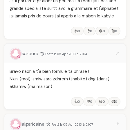
Jsui partante pr aider un peu mais a l'ecrit jsui pas une
grande specialiste surtt avc la grammaire et l'alphabet
jai jamais pris de cours jlai appris a la maison le kabyle
👍
👎
😂
🥰
0
0
0
0
saroura
Posté le 05 Apr 2013 à 21:04
Bravo nadhia t'a bien formulé ta phrase !
Nkini (moi) ismiw sara zdhrerh (j'habite) dhg (dans)
akhamiw (ma maison)
👍
👎
😂
🥰
0
0
0
0
algericaine
Posté le 05 Apr 2013 à 21:07