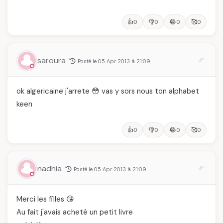
👍
👎
😂
🥰
0
0
0
0
saroura
Posté le 05 Apr 2013 à 21:09
ok algericaine j'arrete 😳 vas y sors nous ton alphabet
keen
👍
👎
😂
🥰
0
0
0
0
nadhia
Posté le 05 Apr 2013 à 21:09
Merci les filles 😘
Au fait j'avais acheté un petit livre