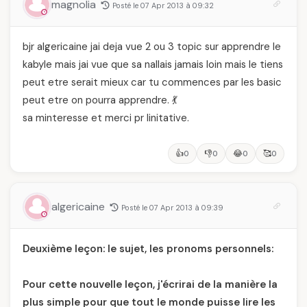
magnolia
Posté le 07 Apr 2013 à 09:32
bjr algericaine jai deja vue 2 ou 3 topic sur apprendre le
kabyle mais jai vue que sa nallais jamais loin mais le tiens
peut etre serait mieux car tu commences par les basic
peut etre on pourra apprendre. 💃
sa minteresse et merci pr linitative.
👍
👎
😂
🥰
0
0
0
0
algericaine
Posté le 07 Apr 2013 à 09:39
Deuxième leçon: le sujet, les pronoms personnels:
Pour cette nouvelle leçon, j'écrirai de la manière la
plus simple pour que tout le monde puisse lire les