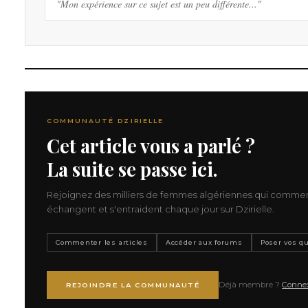
"Mon expérience sur ce sujet est un peu différente..."
COMMUNAUTÉ DZIRIELLE
Cet article vous a parlé ?
La suite se passe ici.
Rejoignez des milliers de femmes algériennes qui comme
échangent et s'entraident chaque jour sur Dzirielle.
Commenter les articles
Accéder aux forums
Poser vos q
Déjà membre ?
Conne
REJOINDRE LA COMMUNAUTÉ