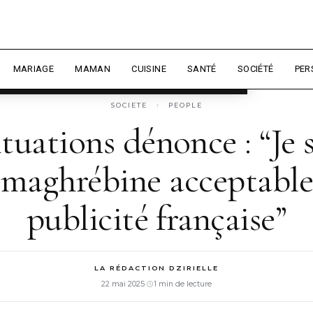
 expérience et mesurer l'audience.
En
sonnaliser
MARIAGE
MAMAN
CUISINE
SANTÉ
SOCIÉTÉ
PER
SOCIETE
›
PEOPLE
tuations dénonce : “Je 
 maghrébine acceptable
publicité française”
LA RÉDACTION DZIRIELLE
22 mai 2025
·
1 min de lecture