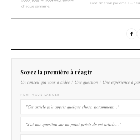
Mode, beauté, recettes & société —
Confirmation par email — dési
chaque semaine.
Soyez la première à réagir
Un conseil qui vous a aidée ? Une question ? Une expérience à pa
POUR VOUS LANCER
"Cet article m'a appris quelque chose, notamment..."
"J'ai une question sur un point précis de cet article..."