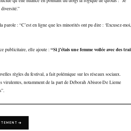
ucide qu’elle nuance en pointant du doigt la logique de quotas : “Je
diversité.”
a parole : “C’est en ligne que les minorités ont pu dire : ‘Excusez-moi
“Si j’étais une femme voilée avec des trai
 publicitaire, elle ajoute :
elles règles du festival, a fait polémique sur les réseaux sociaux.
ons virulentes, notamment de la part de Déborah Abisror-De Lieme
s”.
UITEMENT