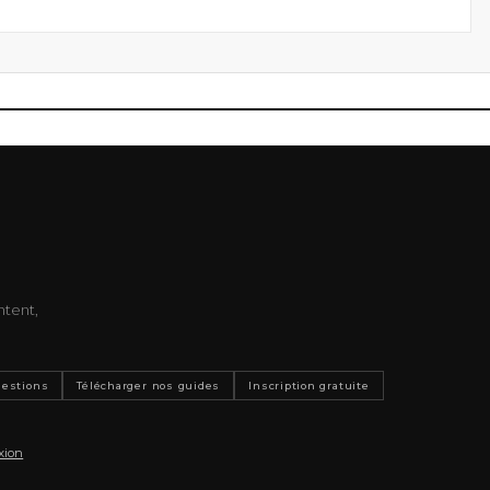
ntent,
uestions
Télécharger nos guides
Inscription gratuite
xion