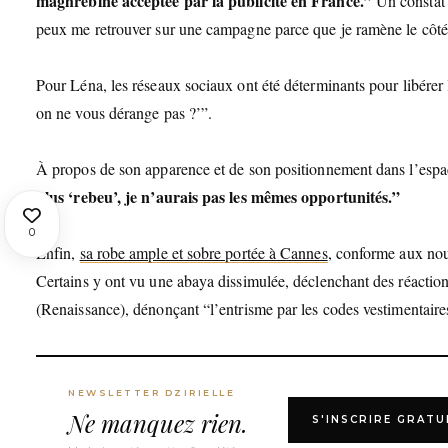
maghrébine acceptée par la publicité en France.”
Un constat l
peux me retrouver sur une campagne parce que je ramène le côté 
Pour Léna, les réseaux sociaux ont été déterminants pour libérer l
on ne vous dérange pas ?’”.
À propos de son apparence et de son positionnement dans l’espace
plus ‘rebeu’, je n’aurais pas les mêmes opportunités.”
0
Enfin,
sa robe ample et sobre portée à Cannes
, conforme aux nouv
Certains y ont vu une abaya dissimulée, déclenchant des réacti
(Renaissance), dénonçant “l’entrisme par les codes vestimentaire
NEWSLETTER DZIRIELLE
Ne manquez rien.
S'INSCRIRE GRAT