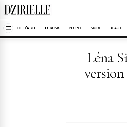
Nous utilisons des cookies pour améliorer votre
savoir plus
Accepter tout
Per
FIL D'ACTU
FORUMS
PEOPLE
MODE
BEAUTÉ
Léna Si
version