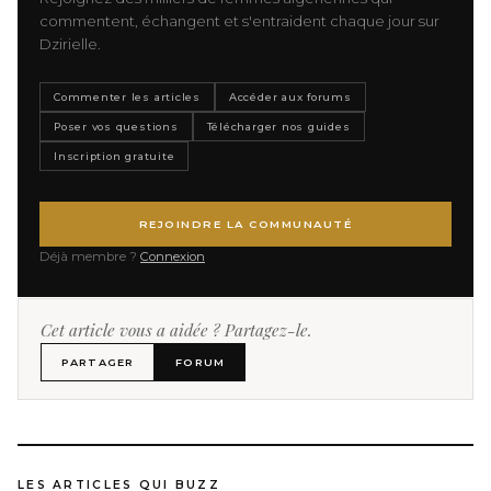
commentent, échangent et s'entraident chaque jour sur
Dzirielle.
Commenter les articles
Accéder aux forums
Poser vos questions
Télécharger nos guides
Inscription gratuite
REJOINDRE LA COMMUNAUTÉ
Déjà membre ?
Connexion
Cet article vous a aidée ? Partagez-le.
PARTAGER
FORUM
LES ARTICLES QUI BUZZ