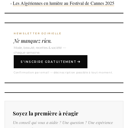
-
Les Algériennes en lumière au Festival de Cannes 2025
NEWSLETTER DZIRIELLE
Ne manquez rien.
Mode, beauté, recettes & société —
chaque semaine.
S'INSCRIRE GRATUITEMENT
Confirmation par email — désinscription possible à tout moment.
Soyez la première à réagir
Un conseil qui vous a aidée ? Une question ? Une expérience