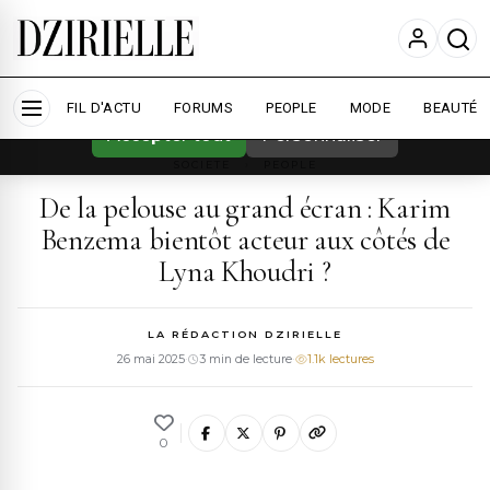
Nous utilisons des cookies pour améliorer
votre expérience et mesurer l'audience.
En
savoir plus
FIL D'ACTU
FORUMS
PEOPLE
MODE
BEAUTÉ
Accepter tout
Personnaliser
SOCIETE
›
PEOPLE
De la pelouse au grand écran : Karim
Benzema bientôt acteur aux côtés de
Lyna Khoudri ?
LA RÉDACTION DZIRIELLE
26 mai 2025
·
3 min de lecture
·
1.1k lectures
0