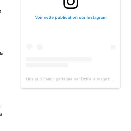
n
Voir cette publication sur Instagram
le
Une publication partagée par Dzirielle magazine (@dzirielle_magazine)
a
s