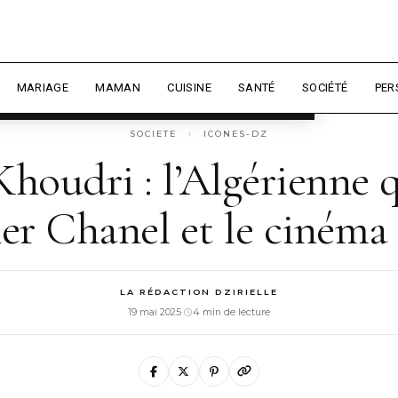
 expérience et mesurer l'audience.
En
sonnaliser
MARIAGE
MAMAN
CUISINE
SANTÉ
SOCIÉTÉ
PER
SOCIETE
›
ICONES-DZ
houdri : l’Algérienne q
er Chanel et le cinéma
LA RÉDACTION DZIRIELLE
19 mai 2025
·
4 min de lecture