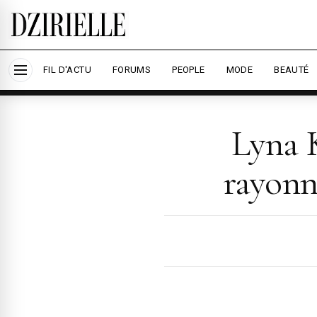
Nous utilisons des cookies pour améliorer votre
savoir plus
Accepter tout
Per
FIL D'ACTU
FORUMS
PEOPLE
MODE
BEAUTÉ
Lyna K
rayonn