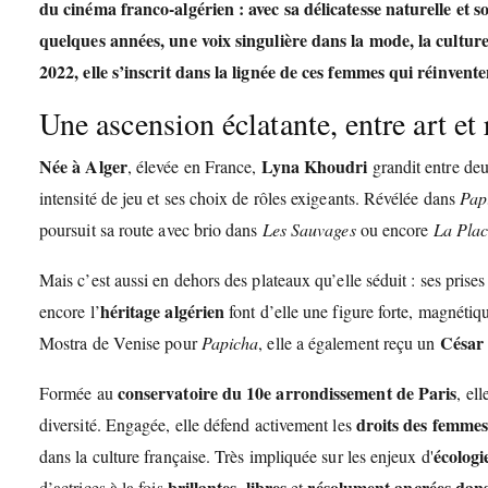
du cinéma franco-algérien : avec sa
délicatesse naturelle
et s
quelques années, une voix singulière dans la mode, la culture
2022, elle s’inscrit dans la lignée de ces femmes qui réinven
Une ascension éclatante, entre art et 
Née à Alger
Lyna Khoudri
, élevée en France,
grandit entre deu
intensité de jeu et ses choix de rôles exigeants. Révélée dans
Pap
poursuit sa route avec brio dans
Les Sauvages
ou encore
La Plac
Mais c’est aussi en dehors des plateaux qu’elle séduit : ses prises
héritage algérien
encore l’
font d’elle une figure forte, magnétiq
César 
Mostra de Venise pour
Papicha
, elle a également reçu un
conservatoire du 10e arrondissement de Paris
Formée au
, el
droits des femme
diversité. Engagée, elle défend activement les
écologi
dans la culture française. Très impliquée sur les enjeux d'
brillantes
libres
résolument ancrées dan
d’actrices à la fois
,
et