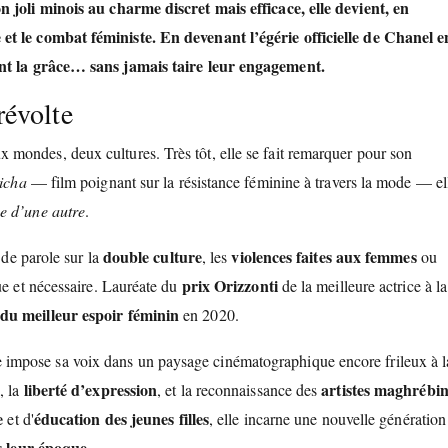
on
joli minois
au charme discret mais efficace, elle devient, en
 et le combat féministe. En devenant l’
égérie officielle de Chanel
e
tent la grâce… sans jamais taire leur engagement.
révolte
x mondes, deux cultures. Très tôt, elle se fait remarquer pour son
icha
— film poignant sur la résistance féminine à travers la mode — el
e d’une autre
.
double culture
violences faites aux femmes
 de parole sur la
, les
ou
prix Orizzonti
ue et nécessaire. Lauréate du
de la meilleure actrice à la
du meilleur espoir féminin
en 2020.
le impose sa voix dans un paysage cinématographique encore frileux à l
s
liberté d’expression
artistes maghrébin
, la
, et la reconnaissance des
e
éducation des jeunes filles
et d'
, elle incarne une nouvelle génération
s leur époque
.