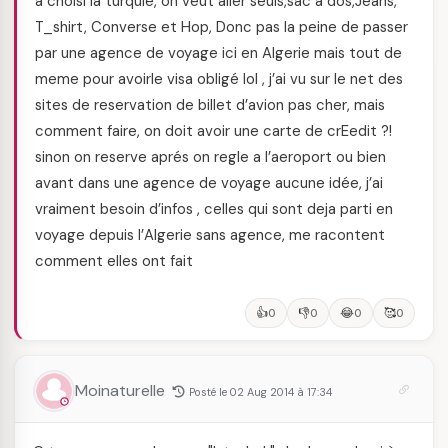
a choisi la turquie, on veut aller seuls,sac a dos,Jeans,
T_shirt, Converse et Hop, Donc pas la peine de passer
par une agence de voyage ici en Algerie mais tout de
meme pour avoirle visa obligé lol , j’ai vu sur le net des
sites de reservation de billet d’avion pas cher, mais
comment faire, on doit avoir une carte de crEedit ?!
sinon on reserve aprés on regle a l’aeroport ou bien
avant dans une agence de voyage aucune idée, j’ai
vraiment besoin d’infos , celles qui sont deja parti en
voyage depuis l’Algerie sans agence, me racontent
comment elles ont fait
👍
👎
😂
🥰
0
0
0
0
Moinaturelle
Posté le 02 Aug 2014 à 17:34