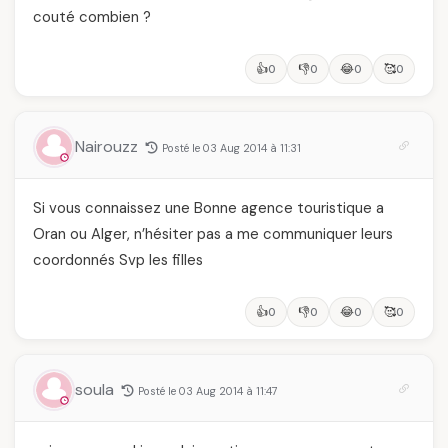
couté combien ?
👍
👎
😂
🥰
0
0
0
0
Nairouzz
Posté le 03 Aug 2014 à 11:31
Si vous connaissez une Bonne agence touristique a
Oran ou Alger, n’hésiter pas a me communiquer leurs
coordonnés Svp les filles
👍
👎
😂
🥰
0
0
0
0
soula
Posté le 03 Aug 2014 à 11:47