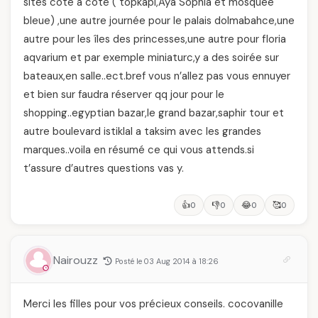
sites côte a côté ( topkapi,Aya Sophia et mosquée
bleue) ,une autre journée pour le palais dolmabahce,une
autre pour les îles des princesses,une autre pour floria
aqvarium et par exemple miniaturc,y a des soirée sur
bateaux,en salle..ect.bref vous n’allez pas vous ennuyer
et bien sur faudra réserver qq jour pour le
shopping..egyptian bazar,le grand bazar,saphir tour et
autre boulevard istiklal a taksim avec les grandes
marques..voila en résumé ce qui vous attends.si
t’assure d’autres questions vas y.
👍
👎
😂
🥰
0
0
0
0
Nairouzz
Posté le 03 Aug 2014 à 18:26
Merci les filles pour vos précieux conseils. cocovanille