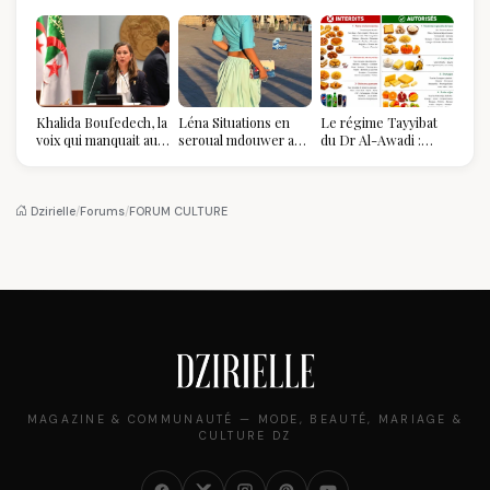
Khalida Boufedech, la
Léna Situations en
Le régime Tayyibat
voix qui manquait au
seroual mdouwer au
du Dr Al-Awadi :
sommet de l'État
Louvre : quand le
pourquoi il a séduit
algérien
pantalon des
des millions de
Algéroises devient la
femmes algériennes,
pièce mode de l'été
et ce que vous devez
Dzirielle
/
Forums
/
FORUM CULTURE
vraiment savoir
MAGAZINE & COMMUNAUTÉ — MODE, BEAUTÉ, MARIAGE &
CULTURE DZ