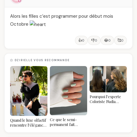
Alors les filles c’est programmer pour début mois
Octobre
👍
👎
😂
🥰
0
0
0
0
DZIRIELLE VOUS RECOMMANDE
Pourquoi l'experte
Coloriste Nadia
refuse de refaire
votre balayage (et
pourquoi vous allez
Ce que le semi-
Quand le luxe olfactif
l'adorer pour ça)
permanent fait
rencontre l’élégance
réellement à vos
algérienne : une
ongles
célébration de la Fête