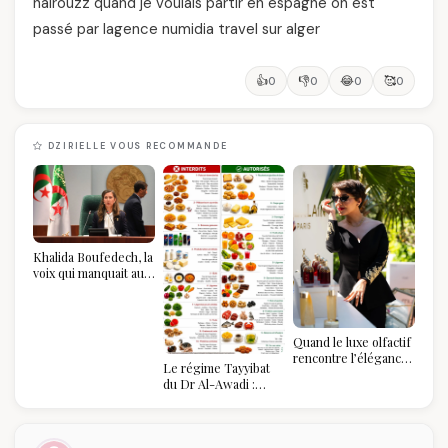
nairouzz quand je voulais partir en espagne on est
passé par lagence numidia travel sur alger
👍
👎
😂
🥰
0
0
0
0
DZIRIELLE VOUS RECOMMANDE
Khalida Boufedech, la
voix qui manquait au
sommet de l'État
algérien
Quand le luxe olfactif
rencontre l’élégance
Le régime Tayyibat
algérienne : une
du Dr Al-Awadi :
célébration de la Fête
pourquoi il a séduit
des Mères hors du
des millions de
temps
femmes algériennes,
et ce que vous devez