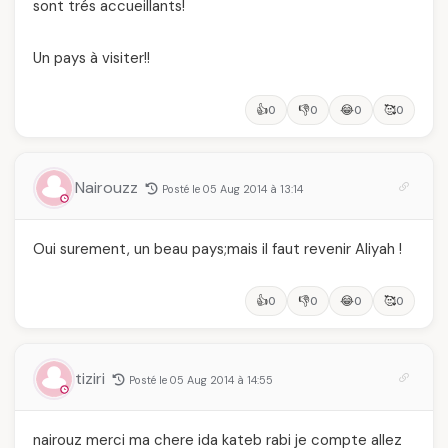
sont trés accueillants!
Un pays à visiter!!
👍
👎
😂
🥰
0
0
0
0
Nairouzz
Posté le 05 Aug 2014 à 13:14
Oui surement, un beau pays;mais il faut revenir Aliyah !
👍
👎
😂
🥰
0
0
0
0
tiziri
Posté le 05 Aug 2014 à 14:55
nairouz merci ma chere ida kateb rabi je compte allez