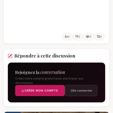
👍
👎
😂
🥰
0
0
0
0
Répondre à cette discussion
Rejoignez la
conversation
Créez votre compte gratuit pour participer aux
discussions.
CRÉER MON COMPTE
Se connecter