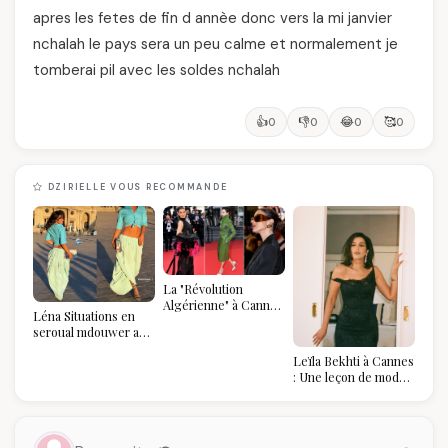
apres les fetes de fin d annèe donc vers la mi janvier
nchalah le pays sera un peu calme et normalement je
tomberai pil avec les soldes nchalah
👍
👎
😂
🥰
0
0
0
0
DZIRIELLE VOUS RECOMMANDE
La "Révolution
Algérienne" à Cannes
Léna Situations en
2026 : Au-delà du
seroual mdouwer au
glamour, l'affirmation
Louvre : quand le
souveraine
Leïla Bekhti à Cannes
pantalon des
: Une leçon de mode
Algéroises devient la
vintage,
pièce mode de l'été
d'engagement et de
transmission