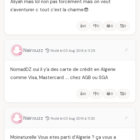
Aliyah mais lol non pas forcément mais on veut
s’aventurer c tout c’est la charme😎
👍
👎
😂
🥰
0
0
0
0
Nairouzz
Posté le 03 Aug 2014 à 11:29
NomadDZ oui il y’a des carte de crédit en Algerie
comme Visa, Mastercard …. chez AGB ou SGA
👍
👎
😂
🥰
0
0
0
0
Nairouzz
Posté le 03 Aug 2014 à 11:30
Moinaturelle Vous etes parti d’Algerie ? ça vous a