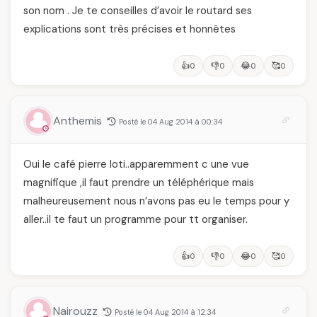
son nom . Je te conseilles d’avoir le routard ses
explications sont très précises et honnêtes
👍
👎
😂
🥰
0
0
0
0
Anthemis
Posté le 04 Aug 2014 à 00:34
Oui le café pierre loti..apparemment c une vue
magnifique ,il faut prendre un téléphérique mais
malheureusement nous n’avons pas eu le temps pour y
aller..il te faut un programme pour tt organiser.
👍
👎
😂
🥰
0
0
0
0
Nairouzz
Posté le 04 Aug 2014 à 12:34