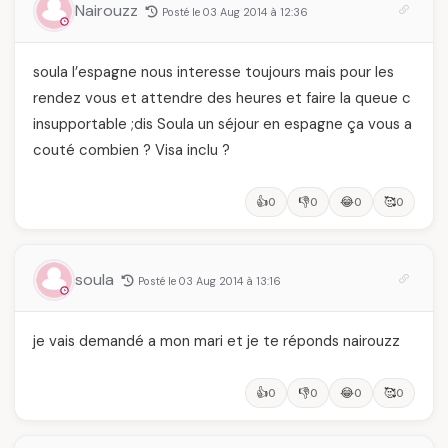
Nairouzz
Posté le 03 Aug 2014 à 12:36
vraiment savoir
soula l’espagne nous interesse toujours mais pour les
rendez vous et attendre des heures et faire la queue c
insupportable ;dis Soula un séjour en espagne ça vous a
couté combien ? Visa inclu ?
👍
👎
😂
🥰
0
0
0
0
soula
Posté le 03 Aug 2014 à 13:16
je vais demandé a mon mari et je te réponds nairouzz
👍
👎
😂
🥰
0
0
0
0