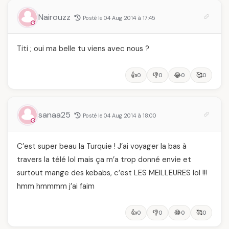
Nairouzz
Posté le 04 Aug 2014 à 17:45
Titi ; oui ma belle tu viens avec nous ?
👍
👎
😂
🥰
0
0
0
0
sanaa25
Posté le 04 Aug 2014 à 18:00
C’est super beau la Turquie ! J’ai voyager la bas à
travers la télé lol mais ça m’a trop donné envie et
surtout mange des kebabs, c’est LES MEILLEURES lol !!!
hmm hmmmm j’ai faim
👍
👎
😂
🥰
0
0
0
0