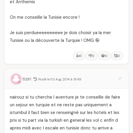
et Anthemis
On me conseille la Tunisie encore !
Je suis perdueeeeeeeeee je dois choisir ya la mer
Tunisie ou la découverte la Turquie ! OMG 🤪
👍
👎
😂
🥰
0
0
0
0
tiziri
Posté le 03 Aug 2014 à 18:49
nairouz si tu cherche l aventure je te conseille de faire
un sejour en turquie et ne reste pas uniquement a
istumbul il faut bien se renseingnè sur les hotels et les
prix si tu part via la turkish en general les vol c enfin d
apres midi avec l escale en tunisie donc tu arrive a