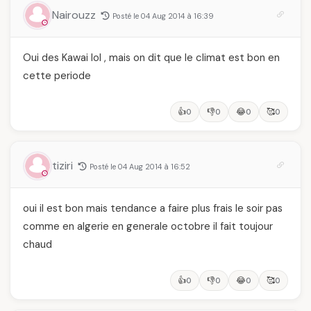
Nairouzz
Posté le 04 Aug 2014 à 16:39
Oui des Kawai lol , mais on dit que le climat est bon en
cette periode
👍
👎
😂
🥰
0
0
0
0
tiziri
Posté le 04 Aug 2014 à 16:52
oui il est bon mais tendance a faire plus frais le soir pas
comme en algerie en generale octobre il fait toujour
chaud
👍
👎
😂
🥰
0
0
0
0