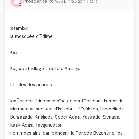
Prosperite
Posté le 14 Sep 2014 à 22:10
Istambul
la mosquée d’Edime
Kas
Kaş petit village à côté d’Antalya
Les îles des princes
les Îles des Princes chaîne de neuf îles dans la mer de
Marmara au sud-est d’Istanbul : Büyükada, Heybeliada,
Burgazada, Kınalıada, Sedef Adası, Yassıada, Sivriada,
Kaşık Adası, Tavşanadası.
nommées ainsi car, pendant la Période Byzantine, les