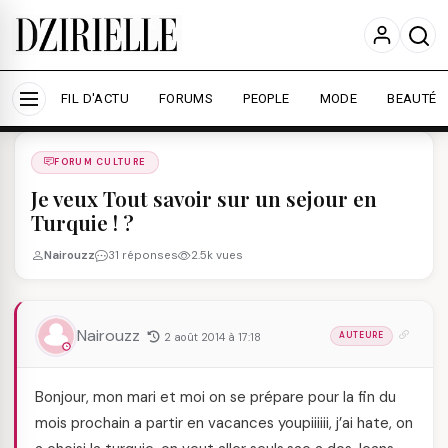
Nous utilisons des cookies pour améliorer votre
expérience et mesurer l'audience.
En savoir plus
Accepter tout
Personnaliser
FIL D'ACTU
FORUMS
PEOPLE
MODE
BEAUTÉ
Forums
/
FORUM CULTURE
/
FORUM CULTURE
Je veux Tout savoir sur un sejour en
Turquie ! ?
Nairouzz
31 réponses
2.5k vues
Nairouzz
2 août 2014 à 17:18
AUTEURE
Bonjour, mon mari et moi on se prépare pour la fin du
mois prochain a partir en vacances youpiiiiii, j’ai hate, on