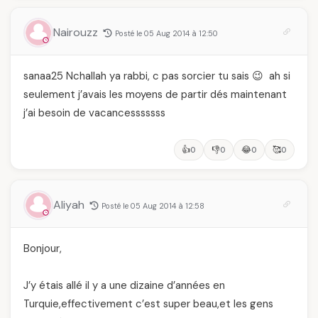
Nairouzz
Posté le 05 Aug 2014 à 12:50
sanaa25 Nchallah ya rabbi, c pas sorcier tu sais 😉 ah si
seulement j’avais les moyens de partir dés maintenant
j’ai besoin de vacancesssssss
👍
👎
😂
🥰
0
0
0
0
Aliyah
Posté le 05 Aug 2014 à 12:58
Bonjour,
J’y étais allé il y a une dizaine d’années en
Turquie,effectivement c’est super beau,et les gens