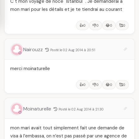
C t mon voyage de noce "Istanbul ". Je demanderai à
mon mari pour les détails et je te tiendrai au courant
👍
👎
😂
🥰
0
0
0
0
Nairouzz
Posté le 02 Aug 2014 à 20:51
merci moinaturelle
👍
👎
😂
🥰
0
0
0
0
Moinaturelle
Posté le 02 Aug 2014 à 21:30
mon mari avait tout simplement fait une demande de
visa à l’embassa, on n’est pas passé par une agence de