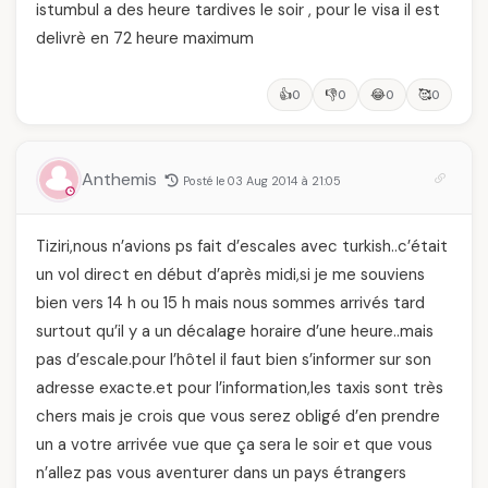
istumbul a des heure tardives le soir , pour le visa il est
delivrè en 72 heure maximum
👍
👎
😂
🥰
0
0
0
0
Anthemis
Posté le 03 Aug 2014 à 21:05
Tiziri,nous n’avions ps fait d’escales avec turkish..c’était
un vol direct en début d’après midi,si je me souviens
bien vers 14 h ou 15 h mais nous sommes arrivés tard
surtout qu’il y a un décalage horaire d’une heure..mais
pas d’escale.pour l’hôtel il faut bien s’informer sur son
adresse exacte.et pour l’information,les taxis sont très
chers mais je crois que vous serez obligé d’en prendre
un a votre arrivée vue que ça sera le soir et que vous
n’allez pas vous aventurer dans un pays étrangers