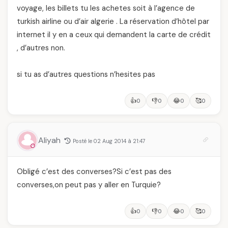
voyage, les billets tu les achetes soit à l’agence de
turkish airline ou d’air algerie . La réservation d’hôtel par
internet il y en a ceux qui demandent la carte de crédit
, d’autres non.
si tu as d’autres questions n’hesites pas
👍
👎
😂
🥰
0
0
0
0
Aliyah
Posté le 02 Aug 2014 à 21:47
Obligé c’est des converses?Si c’est pas des
converses,on peut pas y aller en Turquie?
👍
👎
😂
🥰
0
0
0
0