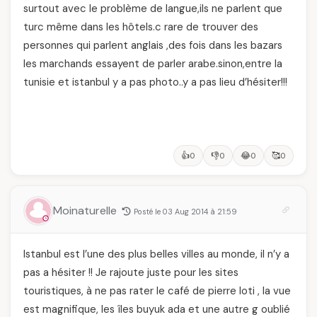
surtout avec le problème de langue,ils ne parlent que
turc même dans les hôtels.c rare de trouver des
personnes qui parlent anglais ,des fois dans les bazars
les marchands essayent de parler arabe.sinon,entre la
tunisie et istanbul y a pas photo..y a pas lieu d’hésiter!!!
👍
👎
😂
🥰
0
0
0
0
Moinaturelle
Posté le 03 Aug 2014 à 21:59
Istanbul est l’une des plus belles villes au monde, il n’y a
pas a hésiter !! Je rajoute juste pour les sites
touristiques, à ne pas rater le café de pierre loti , la vue
est magnifique, les îles buyuk ada et une autre g oublié