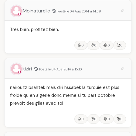
des Mères hors du
temps
Moinaturelle
Posté le 04 Aug 2014 à 14:39
Très bien, profitez bien.
👍
👎
😂
🥰
0
0
0
0
tiziri
Posté le 04 Aug 2014 à 15:10
nairouzz bsahtek mais diri hssabek la turquie est plus
froide qu en algerie donc meme si tu part octobre
prevoit des gilet avec toi
👍
👎
😂
🥰
0
0
0
0