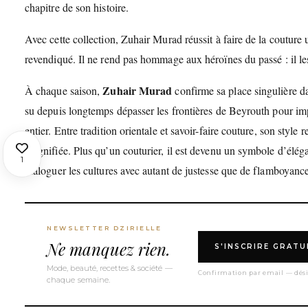
chapitre de son histoire.
Avec cette collection, Zuhair Murad réussit à faire de la coutur
revendiqué. Il ne rend pas hommage aux héroïnes du passé : il les
Zuhair Murad
À chaque saison,
confirme sa place singulière da
su depuis longtemps dépasser les frontières de Beyrouth pour im
entier. Entre tradition orientale et savoir-faire couture, son styl
magnifiée. Plus qu’un couturier, il est devenu un symbole d’élégan
1
dialoguer les cultures avec autant de justesse que de flamboyance
NEWSLETTER DZIRIELLE
Ne manquez rien.
S'INSCRIRE GRAT
Mode, beauté, recettes & société —
Confirmation par email — dési
chaque semaine.