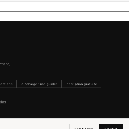
ntent,
uestions
Télécharger nos guides
Inscription gratuite
xion
PARTAGER
FORUM