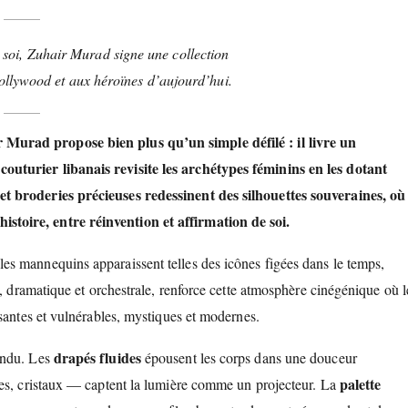
 soi, Zuhair Murad signe une collection
llywood et aux héroïnes d’aujourd’hui.
r Murad
propose bien plus qu’un simple défilé : il livre un
uturier libanais revisite les archétypes féminins en les dotant
t broderies précieuses redessinent des silhouettes souveraines, où
toire, entre réinvention et affirmation de soi.
s mannequins apparaissent telles des icônes figées dans le temps,
n, dramatique et orchestrale, renforce cette atmosphère cinégénique où l
santes et vulnérables, mystiques et modernes.
drapés fluides
endu. Les
épousent les corps dans une douceur
palette
es, cristaux — captent la lumière comme un projecteur. La