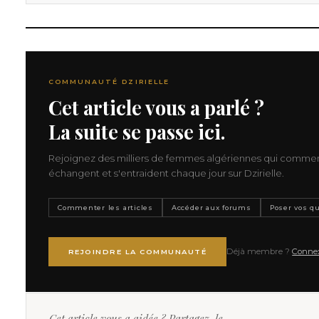
COMMUNAUTÉ DZIRIELLE
Cet article vous a parlé ?
La suite se passe ici.
Rejoignez des milliers de femmes algériennes qui comme
échangent et s'entraident chaque jour sur Dzirielle.
Commenter les articles
Accéder aux forums
Poser vos q
Déjà membre ?
Conne
REJOINDRE LA COMMUNAUTÉ
Cet article vous a aidée ? Partagez-le.