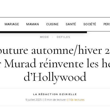
 expérience et mesurer l'audience.
En
sonnaliser
MARIAGE
MAMAN
CUISINE
SANTÉ
SOCIÉTÉ
PER
MODE
›
DEFILES
uture automne/hiver 20
 Murad réinvente les h
d’Hollywood
LA RÉDACTION DZIRIELLE
9 juillet 2025
·
3 min de lecture
·
1.6k lectures