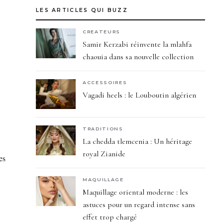
LES ARTICLES QUI BUZZ
CREATEURS
Samir Kerzabi réinvente la mlahfa
chaouia dans sa nouvelle collection
ACCESSOIRES
Vagadi heels : le Louboutin algérien
TRADITIONS
La chedda tlemcenia : Un héritage
royal Zianide
es
MAQUILLAGE
Maquillage oriental moderne : les
astuces pour un regard intense sans
effet trop chargé