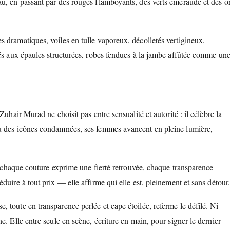
au, en passant par des rouges flamboyants, des verts émeraude et des o
s dramatiques, voiles en tulle vaporeux, décolletés vertigineux.
rés aux épaules structurées, robes fendues à la jambe affûtée comme un
uhair Murad ne choisit pas entre sensualité et autorité : il célèbre la
ou des icônes condamnées, ses femmes avancent en pleine lumière,
 : chaque couture exprime une fierté retrouvée, chaque transparence
uire à tout prix — elle affirme qui elle est, pleinement et sans détour
 toute en transparence perlée et cape étoilée, referme le défilé. Ni
. Elle entre seule en scène, écriture en main, pour signer le dernier