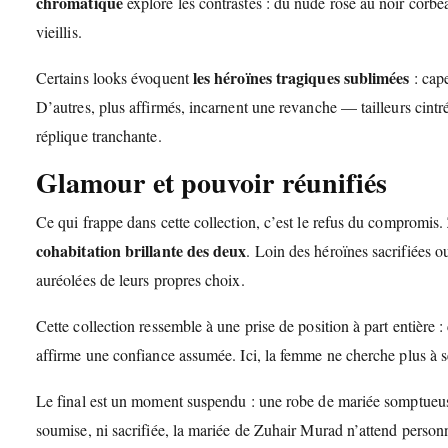
chromatique
explore les contrastes : du nude rosé au noir corbe
vieillis.
les héroïnes tragiques sublimées
Certains looks évoquent
: cape
D’autres, plus affirmés, incarnent une revanche — tailleurs cint
réplique tranchante.
Glamour et pouvoir réunifiés
Ce qui frappe dans cette collection, c’est le refus du compromis. Z
cohabitation brillante des deux
. Loin des héroïnes sacrifiées 
auréolées de leurs propres choix.
Cette collection ressemble à une prise de position à part entière
affirme une confiance assumée. Ici, la femme ne cherche plus à séd
Le final est un moment suspendu : une robe de mariée somptueuse,
soumise, ni sacrifiée, la mariée de Zuhair Murad n’attend personne