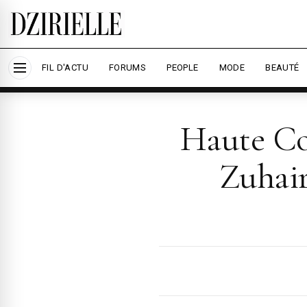
Nous utilisons des cookies pour améliorer votre
savoir plus
Accepter tout
Per
FIL D'ACTU
FORUMS
PEOPLE
MODE
BEAUTÉ
Haute Co
Zuhair